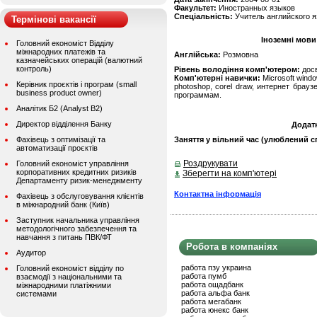
Факультет:
Иностранных языков
Спеціальність:
Учитель английского 
Термінові вакансії
Іноземні мови
Головний економіст Відділу
міжнародних платежів та
Англійська:
Розмовна
казначейських операцій (валютний
контроль)
Рівень володіння комп'ютером:
дос
Комп'ютерні навички:
Microsoft windo
Керівник проєктів і програм (small
photoshop, corel draw, интернет бра
business product owner)
программам.
Аналітик Б2 (Analyst B2)
Директор відділення Банку
Додат
Фахівець з оптимізації та
Заняття у вільний час (улюблений сп
автоматизації проєктів
Роздрукувати
Головний економіст управління
корпоративних кредитних ризиків
Зберегти на комп'ютері
Департаменту ризик-менеджменту
Контактна інформація
Фахівець з обслуговування клієнтів
в міжнародний банк (Київ)
Заступник начальника управління
методологічного забезпечення та
навчання з питань ПВК/ФТ
Робота в компаніях
Аудитор
работа пзу украина
Головний економіст відділу по
работа пумб
взаємодії з національними та
работа ощадбанк
міжнародними платіжними
работа альфа банк
системами
работа мегабанк
работа юнекс банк