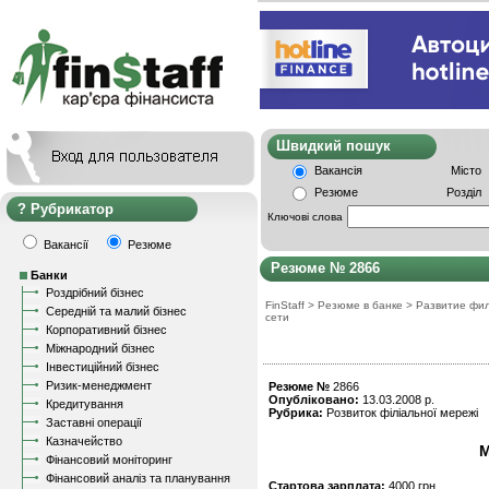
Швидкий пошу
Вакансія
Місто
Резюме
Розділ
Рубрикатор
Ключові слова
Вакансії
Резюме
Резюме № 2866
Банки
Роздрібний бізнес
FinStaff
>
Резюме в банке
>
Развитие фи
Середній та малий бізнес
сети
Корпоративний бізнес
Міжнародний бізнес
Інвестиційний бізнес
Ризик-менеджмент
Резюме №
2866
Опубліковано:
13.03.2008 р.
Кредитування
Рубрика:
Розвиток філіальної мережі
Заставні операції
Казначейство
М
Фінансовий моніторинг
Фінансовий аналіз та планування
Стартова зарплата:
4000 грн.