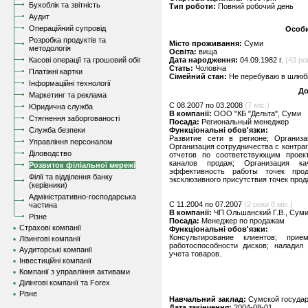
Бухоблік та звітність
Тип роботи:
Повний робочий день
Аудит
Операційний супровід
Особи
Розробка продуктів та
Місто проживання:
Суми
методологія
Освіта:
вища
Касові операції та грошовий обіг
Дата народження:
04.09.1982 г.
(43 ро
Стать:
Чоловіча
Платіжні картки
Сімейний стан:
Не перебуваю в шлюбі,
Інформаційні технології
До
Маркетинг та реклама
C 08.2007 по 03.2008
(7 міс.)
Юридична служба
В компанії:
ООО "КБ "Дельта", Суми
Стягнення заборгованості
Посада:
Региональный менеджер
Служба безпеки
Функціональні обов'язки:
Развитие сети в регионе; Организ
Управління персоналом
Организация сотрудничества с контраг
Діловодство
отчетов по соответствующим проек
каналов продаж; Организация ка
Розвиток філіальної мережі
эффективность работы точек про
Філії та відділення банку
эксклюзивного присутствия точек прод
(керівники)
Адміністративно-господарська
C 11.2004 по 07.2007
(2 роки 8 міс.)
частина
В компанії:
ЧП Ольшанский Г.В., Сум
Різне
Посада:
Менеджер по продажам
Страхові компанії
Функціональні обов'язки:
Консультирование клиентов; при
Лізингові компанії
работоспособности дисков; наладил
Аудиторські компанії
учета товаров.
Інвестиційні компанії
Компанії з управління активами
Ділінгові компанії та Forex
Різне
Навчальний заклад:
Сумской государ
Дата закінчення:
2004-08-01