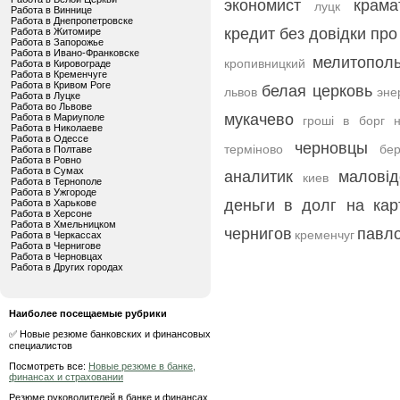
экономист
крама
луцк
Работа в Виннице
Работа в Днепропетровске
кредит без довідки пр
Работа в Житомире
Работа в Запорожье
Работа в Ивано-Франковске
мелитопол
кропивницкий
Работа в Кировограде
Работа в Кременчуге
Работа в Кривом Роге
белая церковь
львов
эне
Работа в Луцке
Работа во Львове
мукачево
Работа в Мариуполе
гроші в борг н
Работа в Николаеве
Работа в Одессе
черновцы
терміново
бер
Работа в Полтаве
Работа в Ровно
Работа в Сумах
аналитик
малові
киев
Работа в Тернополе
Работа в Ужгороде
деньги в долг на кар
Работа в Харькове
Работа в Херсоне
Работа в Хмельницком
чернигов
павл
кременчуг
Работа в Черкассах
Работа в Чернигове
Работа в Черновцах
Работа в Других городах
Наиболее посещаемые рубрики
✅ Новые резюме банковских и финансовых
специалистов
Посмотреть все:
Новые резюме в банке,
финансах и страховании
Резюме руководителей в банке и финансах