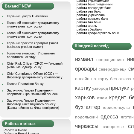
работа укрэксимбанк
работа банк пивденный
Вакансії NEW
работа прокредит банк
работа отп банк
работа укрсиббанк
Керівник центру ІТ-безпеки
работа правэкс банк
работа бта банк
Головний економіст департаменту
работа аваль
планування і контролю
работа сбербанк
Головний економіст департаменту
работа креди агриколь банк
планування і контролю
Керівник проєктів і програм (small
Швидкий перехід
business product owner)
Головний економіст Управління
валютного нагляду
измаил
ни
операционист
Chief Risk Officer (CRO) — Головний
ризик-менеджер Банку
бровары
с
северодонецк
Chief Compliance Officer (CCO) —
Директор департаменту комплаєнсу
онлайн на карту без отказа 
Голова Правління Банку
картку
прилуки
ужгород
р
Заступник Голови Правління -
напрямок «Транзакційний бізнес»
харьков
кредит б
изюм
Заступник Голови Правління —
Директор інвестиційного бізнесу
бухгалтер
юрисконсульт
(Казначейство та Фінансові ринки)
одесса
подольский
яготин
Робота в містах
черкассы
сл
запорожье
Работа в Киеве
Работа в Белой Церкви