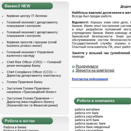
Вакансії NEW
Додат
Найбільш важливі досягнення в житті
Керівник центру ІТ-безпеки
Всегда был предан работе.
Головний економіст департаменту
Відомості:
Хорошо знаю свое дело, б
планування і контролю
банков. Имею опыт построения систем
и опыт разработки положений инст
Головний економіст департаменту
учреждениях банков. Имею команду л
планування і контролю
банковской безопасности. Знаю р
обслуживанием систем безопасност
Керівник проєктів і програм (small
Государственной службы охраны и
business product owner)
Опытный пользователь ПК, опыт работ
Головний економіст Управління
Заняття у вільний час (улюблений 
валютного нагляду
природе.
Chief Risk Officer (CRO) — Головний
ризик-менеджер Банку
Роздрукувати
Зберегти на комп'ютері
Chief Compliance Officer (CCO) —
Директор департаменту комплаєнсу
Контактна інформація
Голова Правління Банку
Заступник Голови Правління -
напрямок «Транзакційний бізнес»
Заступник Голови Правління —
Робота в компаніях
Директор інвестиційного бізнесу
(Казначейство та Фінансові ринки)
работа мегабанк
работа отп банк
работа укрсиббанк
работа мтб банк
Робота в містах
работа правэкс банк
работа банк пивденный
Работа в Киеве
работа таскомбанк
Работа в Белой Церкви