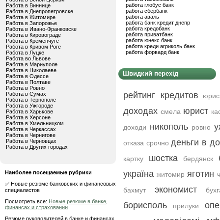
работа глобус банк
Работа в Виннице
работа сбербанк
Работа в Днепропетровске
работа аваль
Работа в Житомире
работа банк кредит днепр
Работа в Запорожье
работа кредобанк
Работа в Ивано-Франковске
работа приватбанк
Работа в Кировограде
работа юнекс банк
Работа в Кременчуге
работа креди агриколь банк
Работа в Кривом Роге
работа форвард банк
Работа в Луцке
Работа во Львове
Работа в Мариуполе
Работа в Николаеве
Швидкий перехід
Работа в Одессе
Работа в Полтаве
Работа в Ровно
рейтинг кредитов
Работа в Сумах
юрис
Работа в Тернополе
Работа в Ужгороде
доходах
юрист
смела
ка
Работа в Харькове
Работа в Херсоне
Работа в Хмельницком
никополь
у
доходи
ровно
Работа в Черкассах
Работа в Чернигове
деньги в до
Работа в Черновцах
отказа срочно
Работа в Других городах
шостка
картку
бердянск
україна
яготин
Наиболее посещаемые рубрики
житомир
✅ Новые резюме банковских и финансовых
экономист
бахмут
бух
специалистов
Посмотреть все:
Новые резюме в банке,
борисполь
опе
прилуки
финансах и страховании
Резюме руководителей в банке и финансах