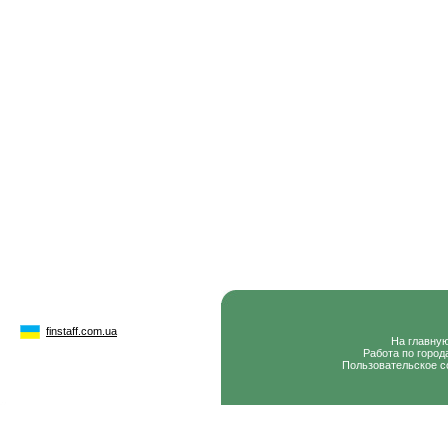
finstaff.com.ua
На главну
Работа по город
Пользовательское с