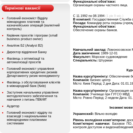
Функціональні обов'язки:
Организация охраны частного лица.
Термінові вакансії
C 11.1992 по 08.1994
(1 рік 9 міс.)
Головний економіст Відділу
В компанії:
Государственная Служба 
міжнародних платежів та
Посада:
Командир роты охраны учреж
казначейських операцій (валютний
Функціональні обов'язки:
контроль)
Обеспечение охраны банков.
Керівник проєктів і програм (small
business product owner)
Аналітик Б2 (Analyst B2)
Навчальний заклад:
Ломоносовское 
Директор відділення Банку
Дата закінчення:
1989-12-01
Факультет:
Морское судовождение
Фахівець з оптимізації та
Спеціальність:
Штурман
автоматизації проєктів
Головний економіст управління
Кур
корпоративних кредитних ризиків
Департаменту ризик-менеджменту
Назва курсу/тренінгу:
Обеспечение бе
Компанія:
Бизнес центр
Фахівець з обслуговування клієнтів
Місто: Киев Період: 2 дня Дата: 01.01.1
в міжнародний банк (Київ)
Назва курсу/тренінгу:
Организация ох
Заступник начальника управління
Компанія:
Училище при ГУГСО МВД
методологічного забезпечення та
Місто: Ровно Період: 2 недели Дата: 01
навчання з питань ПВК/ФТ
Аудитор
Іноземні мови
Головний економіст відділу по
Украинский:
Вільно володію
взаємодії з національними та
міжнародними платіжними
Рівень володіння комп'ютером:
дос
системами
Комп'ютерні навички:
Базовое ПО, 
контроля доступом и видеонаблюдения.