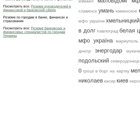
маловідомі мф
измаил
Посмотреть все:
Резюме руководителей в
умань
финансовой и банковской сфере
славянск
каменское
Резюме по городам в банке, финансах и
хмельницкий
мфо україни
страховании
Посмотреть все:
Резюме банковских и
в долг
белая 
павлоград
финансовых специалистов по городам
Украины
мфо україна
мариуполь
энергодар
днепр
мукач
подольский
северодонецк
0
мел
гроші в борг на картку
николаев
киев
касир
херс