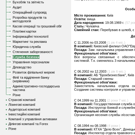
Бухоблік та звітність
Аудит
Особи
Операційний супровід
Місто проживання:
Київ
Розробка продуктів та
Освіта:
вища
методологія
Дата народження:
19.08.1969 г.
(57 рок
Касові операції та грошовий обіг
Стать:
Чоловіча
Сімейний стан:
Перебуваю в шлюбі, є 
Платіжні картки
До
Інформаційні технології
Маркетинг та реклама
C 11.2006 по 03.2008
(1 рік 4 міс.)
В компанії:
Киевский филиал ОАО"Евро
Юридична служба
Посада:
Зам. начальника управления 
Стягнення заборгованості
Функціональні обов'язки:
Служба безпеки
Все вопросы связанные с обеспече
системой. Т.к. сменилось 3 начальника
Управління персоналом
Діловодство
C 06.2002 по 12.2003
(1 рік 6 міс.)
Розвиток філіальної мережі
В компанії:
АБ "Брокбизнесбанк", Київ
Філії та відділення банку
Посада:
Старший смены
(керівники)
Функціональні обов'язки:
Заместитель начальника отдела о
Адміністративно-господарська
Создание системы контроля и управле
частина
Різне
Страхові компанії
C 04.1999 по 11.2001
(2 роки 7 міс.)
В компанії:
Государственная служба 
Лізингові компанії
Посада:
Инструктор боевой и служебн
Аудиторські компанії
Функціональні обов'язки:
Інвестиційні компанії
Организация несения службы л/составо
Компанії з управління активами
Ділінгові компанії та Forex
C 08.1994 по 08.1998
(4 роки )
Різне
В компанії:
КТХА "Дело Всех", Донець
Посада:
Инспектор отдела правового 