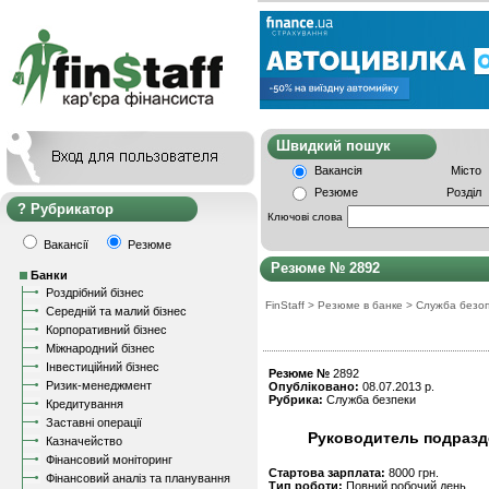
Швидкий пошу
Вакансія
Місто
Резюме
Розділ
Рубрикатор
Ключові слова
Вакансії
Резюме
Резюме № 2892
Банки
Роздрібний бізнес
FinStaff
>
Резюме в банке
>
Служба безо
Середній та малий бізнес
Корпоративний бізнес
Міжнародний бізнес
Інвестиційний бізнес
Резюме №
2892
Ризик-менеджмент
Опубліковано:
08.07.2013 р.
Рубрика:
Служба безпеки
Кредитування
Заставні операції
Руководитель подразд
Казначейство
Фінансовий моніторинг
Стартова зарплата:
8000 грн.
Фінансовий аналіз та планування
Тип роботи:
Повний робочий день