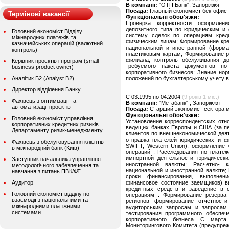
В компанії:
"ОТП Банк", Запоріжжя
Посада:
Главный економист бек-офис
Термінові вакансії
Функціональні обов'язки:
Проверка корректности оформлен
депозитного типа по юридическим и
Головний економіст Відділу
систему сделок по операциям кред
міжнародних платежів та
физическим лицам; Формирование кре
казначейських операцій (валютний
национальной и иностранной (форма
контроль)
пластиковым картам; Формирование р
филиала, контроль обслуживания д
Керівник проєктів і програм (small
требуемого пакета документов по
business product owner)
корпоративного бизнесов; Знание но
Аналітик Б2 (Analyst B2)
положений по бухгалтерському учету в
Директор відділення Банку
C 03.1995 по 04.2004
(9 років 1 міс.)
Фахівець з оптимізації та
В компанії:
"Метабанк" , Запоріжжя
автоматизації проєктів
Посада:
Старший экономист сектора 
Функціональні обов'язки:
Головний економіст управління
Установление корреспондентских отн
корпоративних кредитних ризиків
ведущих банках Европы и США (за пе
Департаменту ризик-менеджменту
клиентов по внешнекономической дея
отправка платежей юридических и ф
Фахівець з обслуговування клієнтів
SWIFT, Western Union), оформление 
в міжнародний банк (Київ)
операций ; Расследования по платеж
импортной деятельности юридически
Заступник начальника управління
иностранной валюты; Расчетно- 
методологічного забезпечення та
национальной и иностранной валюте;
навчання з питань ПВК/ФТ
сроки финансирования, выполнени
Аудитор
финансовое состояние заемщиков) в
кредитных средств и заведение в 
Головний економіст відділу по
операциям . Формирование резерва 
взаємодії з національними та
регионов формирование отчетност
міжнародними платіжними
аудиторським запросам и запросам
системами
тестирования программного обеспе
корпоративного бизнеса С марта
Мониторингового Комитета (предупре