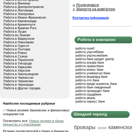
Работа в Виннице
Роздрукувати
Работа в Днепропетровске
Зберегти на комп'ютері
Работа в Житомире
Работа в Запорожье
Работа в Ивано-Франковске
Контактна інформація
Работа в Кировограде
Работа в Кременчуге
Работа в Кривом Роге
Работа в Луцке
Работа во Львове
Работа в Мариуполе
Робота в компаніях
Работа в Николаеве
Работа в Одессе
работа пумб
Работа в Полтаве
работа укрсиббанк
Работа в Ровно
работа укрэксимбанк
Работа в Сумах
работа банк кредит днепр
Работа в Тернополе
работа альфа банк
Работа в Ужгороде
работа приватбанк
Работа в Харькове
работа юнекс банк
Работа в Херсоне
работа универсал банк
Работа в Хмельницком
работа форвард банк
Работа в Черкассах
работа отп банк
Работа в Чернигове
работа креди агриколь банк
Работа в Черновцах
работа банк пивденный
Работа в Других городах
работа прокредит банк
работа ощадбанк
работа аваль
работа пиреус банк
Наиболее посещаемые рубрики
✅ Новые резюме банковских и финансовых
Швидкий перехід
специалистов
Посмотреть все:
Новые резюме в банке,
финансах и страховании
бровары
каменско
киев
Резюме руководителей в банке и финансах