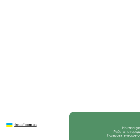
finstaff.com.ua
На главну
Работа по город
Пользовательское с