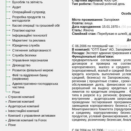
Стартова зарплата:
4000 грн.
Бухоблік та звітність
Тип роботи:
Повний робочий день
Аудит
Операційний супровід
Особи
Розробка продуктів та
Місто проживання:
Запоріжжя
методологія
Освіта:
вища
Касові операції та грошовий обіг
Дата народження:
15.01.1970 г.
(56 рок
Стать:
Жіноча
Платіжні картки
Сімейний стан:
Перебуваю в шлюбі, д
Інформаційні технології
До
Маркетинг та реклама
Юридична служба
C 06.2006 по теперішній час
(20 років 2 
В компанії:
"ОТП Банк" АО, Запоріжжя
Стягнення заборгованості
Посада:
Эксперт администрирования 
Служба безпеки
Функціональні обов'язки:
предварительное согласование усл
Управління персоналом
договоров и проверка на соотве
Діловодство
корпоративного, малого и среднего
Розвиток філіальної мережі
(корпоративный, малый и средний биз
кредита контроль выполнения усло
Філії та відділення банку
средний, бизнесы) по Запорожскому,
(керівники)
регионам ( процентные ставки , сроки
Адміністративно-господарська
обслуживания долга, финансовое со
частина
разрешений на выдачу кредитных с
лимитов по кредитным операциям . Ф
Різне
типа в разрезе в.у. регионов; форм
Страхові компанії
внутренним , аудиторським запроса
Лізингові компанії
проведении тестирования программн
заемщиков корпоративного бизнеса С
Аудиторські компанії
Мониторингового Комитета (предупре
Інвестиційні компанії
и среднему, корпоративному бизнес
Компанії з управління активами
продуктов, условий финансирования, 
среднему, розничному бизнесам; Анал
Ділінгові компанії та Forex
Різне
C 04.2004 по 10.2006
(2 роки 6 міс.)