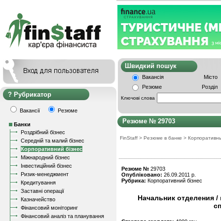
Швидкий пошу
Вакансія
Місто
Резюме
Розділ
Рубрикатор
Ключові слова
Вакансії
Резюме
Резюме № 29703
Банки
Роздрібний бізнес
FinStaff
>
Резюме в банке
>
Корпоративн
Середній та малий бізнес
Корпоративний бізнес
Міжнародний бізнес
Інвестиційний бізнес
Резюме №
29703
Ризик-менеджмент
Опубліковано:
26.09.2011 р.
Рубрика:
Корпоративний бізнес
Кредитування
Заставні операції
Начальник отделения /
Казначейство
с
Фінансовий моніторинг
Фінансовий аналіз та планування