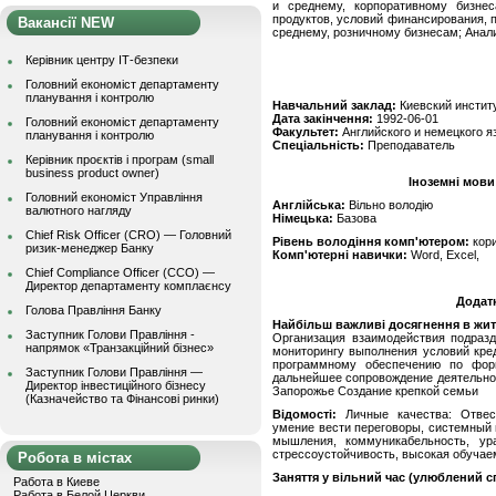
и среднему, корпоративному бизне
продуктов, условий финансирования, 
Вакансії NEW
среднему, розничному бизнесам; Анал
Керівник центру ІТ-безпеки
Головний економіст департаменту
планування і контролю
Навчальний заклад:
Киевский инстит
Дата закінчення:
1992-06-01
Головний економіст департаменту
Факультет:
Английского и немецкого я
планування і контролю
Спеціальність:
Преподаватель
Керівник проєктів і програм (small
business product owner)
Іноземні мови
Головний економіст Управління
Англійська:
Вільно володію
валютного нагляду
Німецька:
Базова
Chief Risk Officer (CRO) — Головний
Рівень володіння комп'ютером:
кор
ризик-менеджер Банку
Комп'ютерні навички:
Word, Excel,
Chief Compliance Officer (CCO) —
Директор департаменту комплаєнсу
Додат
Голова Правління Банку
Найбільш важливі досягнення в житті
Заступник Голови Правління -
Организация взаимодействия подразд
напрямок «Транзакційний бізнес»
мониторингу выполнения условий кре
программному обеспечению по фор
Заступник Голови Правління —
дальнейшее сопровождение деятельнос
Директор інвестиційного бізнесу
Запорожье Создание крепкой семьи
(Казначейство та Фінансові ринки)
Відомості:
Личные качества: Отвест
умение вести переговоры, системный 
мышления, коммуникабельность, ур
стрессоустойчивость, высокая обучае
Робота в містах
Заняття у вільний час (улюблений сп
Работа в Киеве
Работа в Белой Церкви