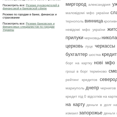
миргород
у
александрия
Посмотреть все:
Резюме руководителей в
финансовой и банковской сфере
сл
маловідомі мфо україни
Резюме по городам в банке, финансах и
страховании
винница
тернополь
кропив
Посмотреть все:
Резюме банковских и
финансовых специалистов по городам
жит
невідомі мфо україни
Украины
прилуки
никол
черновцы
церковь
черкассы
луцк
бухгалтер
кредит
шостка
нові мфо
борг на картку
сме
гроші в борг терміново
северо
рейтинг кредитов
днепр
мариуполь
чернигов
кредит під 0 відсотків на карт
на карту
деньги в долг н
запорожье
измаил
деньги 