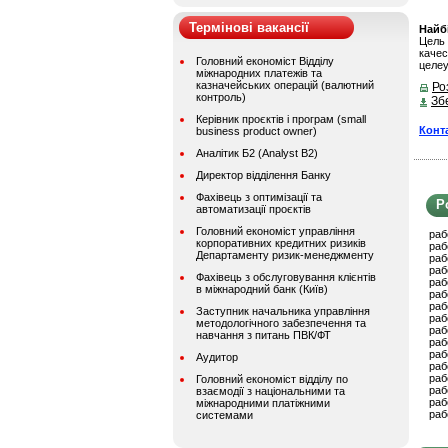
Термінові вакансії
Найбі
Цель 
кач
Головний економіст Відділу
целеу
міжнародних платежів та
казначейських операцій (валютний
Ро
контроль)
Зб
Керівник проєктів і програм (small
Конт
business product owner)
Аналітик Б2 (Analyst B2)
Директор відділення Банку
Фахівець з оптимізації та
Р
автоматизації проєктів
Головний економіст управління
раб
корпоративних кредитних ризиків
раб
Департаменту ризик-менеджменту
раб
раб
Фахівець з обслуговування клієнтів
раб
в міжнародний банк (Київ)
раб
раб
Заступник начальника управління
раб
методологічного забезпечення та
раб
навчання з питань ПВК/ФТ
раб
раб
Аудитор
раб
раб
Головний економіст відділу по
раб
взаємодії з національними та
раб
міжнародними платіжними
раб
системами