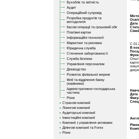
Бухоблік та звітність
Аудит
Операційний супровід
Міст
Розробка продуктів та
Осві
методологія
Дата
Касові операції та грошовий обіг
Стат
Сіме
Платіжні картки
Інформаційні технології
Маркетинг та реклама
C 01.
В ко
Юридична служба
Поса
Стягнення заборгованості
Функ
Служба безпеки
Опыт
карт
Управління персоналом
поку
Діловодство
докум
Розвиток філіальної мережі
Філії та відділення банку
(керівники)
Адміністративно-господарська
Навч
частина
Дата
Різне
Факу
Спец
Страхові компанії
Лізингові компанії
Аудиторські компанії
Інвестиційні компанії
Англ
Компанії з управління активами
Ріве
Ділінгові компанії та Forex
Комп
Різне