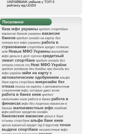
UKRSIBBANK увійшов у ТОП-5
рейтингу від UGEN
Посилання
база мфо украины
кредит спортбанк
вакансии
вакансии банков украины
банков
кредит онлайн на карту без
работа в
отказа
все мфо украины
страховании
спортбанк
кредит готівкою
Новые МФО Украины
київ
маловідомі
кредитный
мфо
деньги в долг срочно
лимит спортбанк
кредит онлайн без
Нові МФО України
отказа
список rss
кредит готівкою без довідки про доходи
всі
займ на карту с
мфо україни
автоматическим одобрением
альфа
микрозайм без
банк
карта спортбанк
отказа
позика на картку з автоматичним
схваленням
мфо, которые дают всем
работа в банке киев
кредит
работа в
наличными киев
работа в банке
финансах
мфо без лицензии
вакансии в
малоизвестные мфо
банках
невідомі
мфо
рейтинг кредитов онлайн
банковские вакансии
гроші в борг
альфа банк киев
отзывы спортбанк
точки
архив вакансий
кредит під 0 відсотків
выдачи спортбанк
неизвестные мфо
кредит