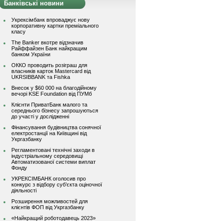
Банківські новини
Укрексімбанк впроваджує нову
корпоративну картки преміального
класу
The Banker вкотре відзначив
Райффайзен Банк найкращим
банком України
ОККО проводить розіграш для
власників карток Mastercard від
UKRSIBBANK та Fishka
Внесок у $60 000 на благодійному
вечорі KSE Foundation від ПУМб
Клієнти ПриватБанк малого та
середнього бізнесу запрошуються
до участі у дослідженні
Фінансування будівництва сонячної
електростанції на Київщині від
Укргазбанку
Регламентовані технічні заходи в
індустріальному середовищі
Автоматизованої системи виплат
Фонду
УКРЕКСІМБАНК оголосив про
конкурс з відбору суб’єкта оціночної
діяльності
Розширення можливостей для
клієнтів ФОП від Укргазбанку
«Найкращий роботодавець 2023»