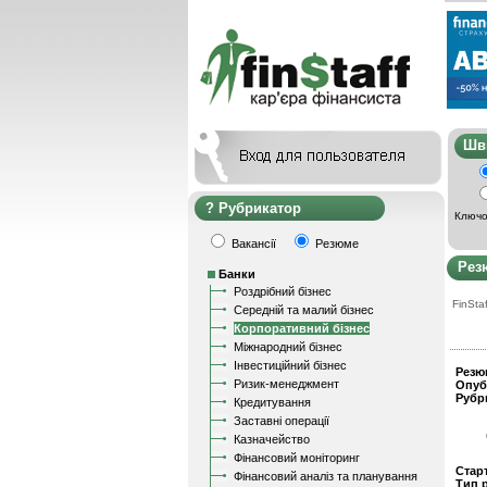
Ш
Рубрикатор
Ключо
Вакансії
Резюме
Рез
Банки
Роздрібний бізнес
FinStaf
Середній та малий бізнес
Корпоративний бізнес
Міжнародний бізнес
Інвестиційний бізнес
Резю
Ризик-менеджмент
Опуб
Рубр
Кредитування
Заставні операції
Казначейство
Фінансовий моніторинг
Стар
Фінансовий аналіз та планування
Тип 