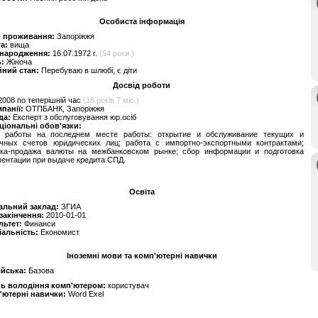
Особиста інформація
о проживання:
Запоріжжя
та:
вища
 народження:
16.07.1972 г.
(54 роки )
ь:
Жіноча
йний стан:
Перебуваю в шлюбі, є діти
Досвід роботи
2008 по теперішній час
(18 років 7 міс.)
мпанії:
ОТПБАНК, Запоріжжя
да:
Експерт з обслуговування юр.осіб
ціональні обов'язки:
 работы на последнем месте работы: открытие и обслуживание текущих и
очных счетов юридических лиц; работа с импортно-экспортными контрактами;
пка-продажа валюты на межбанковском рынке; сбор информации и подготовка
ентации при выдаче кредита СПД.
Освіта
альний заклад:
ЗГИА
 закінчення:
2010-01-01
льтет:
Финанси
іальність:
Економист
Іноземні мови та комп'ютерні навички
ійська:
Базова
нь володіння комп'ютером:
користувач
'ютерні навички:
Word Exel