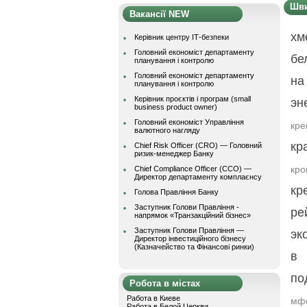
Шви
Вакансії NEW
хм
Керівник центру ІТ-безпеки
Головний економіст департаменту
бе
планування і контролю
Головний економіст департаменту
на
планування і контролю
Керівник проєктів і програм (small
эн
business product owner)
Головний економіст Управління
кре
валютного нагляду
кр
Chief Risk Officer (CRO) — Головний
ризик-менеджер Банку
кро
Chief Compliance Officer (CCO) —
Директор департаменту комплаєнсу
кр
Голова Правління Банку
Заступник Голови Правління -
ре
напрямок «Транзакційний бізнес»
Заступник Голови Правління —
эк
Директор інвестиційного бізнесу
(Казначейство та Фінансові ринки)
в 
по
Робота в містах
Работа в Киеве
мф
Работа в Белой Церкви