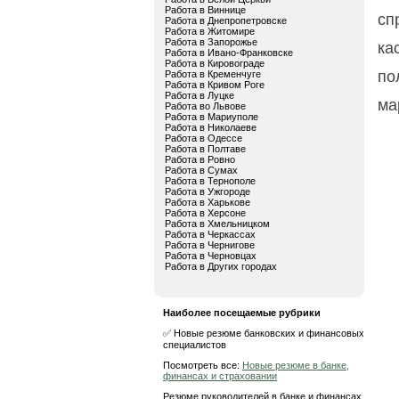
Работа в Виннице
сп
Работа в Днепропетровске
Работа в Житомире
Работа в Запорожье
ка
Работа в Ивано-Франковске
Работа в Кировограде
по
Работа в Кременчуге
Работа в Кривом Роге
Работа в Луцке
ма
Работа во Львове
Работа в Мариуполе
Работа в Николаеве
Работа в Одессе
Работа в Полтаве
Работа в Ровно
Работа в Сумах
Работа в Тернополе
Работа в Ужгороде
Работа в Харькове
Работа в Херсоне
Работа в Хмельницком
Работа в Черкассах
Работа в Чернигове
Работа в Черновцах
Работа в Других городах
Наиболее посещаемые рубрики
✅ Новые резюме банковских и финансовых
специалистов
Посмотреть все:
Новые резюме в банке,
финансах и страховании
Резюме руководителей в банке и финансах