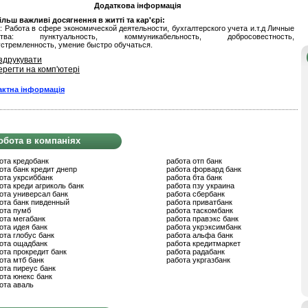
Додаткова інформація
льш важливі досягнення в житті та кар'єрі:
: Работа в сфере экономической деятельности, бухгалтерского учета и.т.д Личные
ества: пунктуальность, коммуникабельность, добросовестность,
стремленность, умение быстро обучаться.
здрукувати
ерегти на комп'ютері
актна інформація
обота в компаніях
ота кредобанк
работа отп банк
ота банк кредит днепр
работа форвард банк
ота укрсиббанк
работа бта банк
ота креди агриколь банк
работа пзу украина
ота универсал банк
работа сбербанк
ота банк пивденный
работа приватбанк
ота пумб
работа таскомбанк
ота мегабанк
работа правэкс банк
ота идея банк
работа укрэксимбанк
ота глобус банк
работа альфа банк
ота ощадбанк
работа кредитмаркет
ота прокредит банк
работа радабанк
ота мтб банк
работа укргазбанк
ота пиреус банк
ота юнекс банк
ота аваль