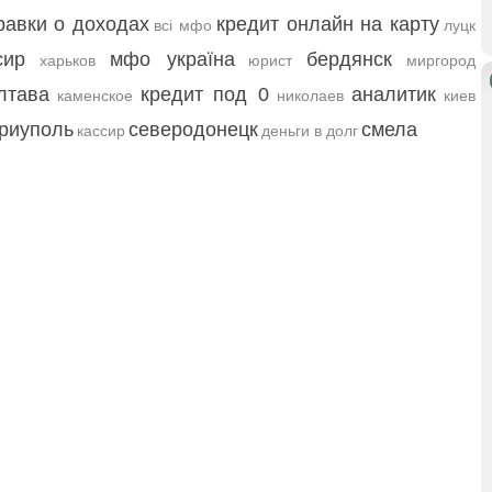
равки о доходах
кредит онлайн на карту
всі мфо
луцк
сир
мфо україна
бердянск
харьков
юрист
миргород
лтава
кредит под 0
аналитик
каменское
николаев
киев
риуполь
северодонецк
смела
кассир
деньги в долг