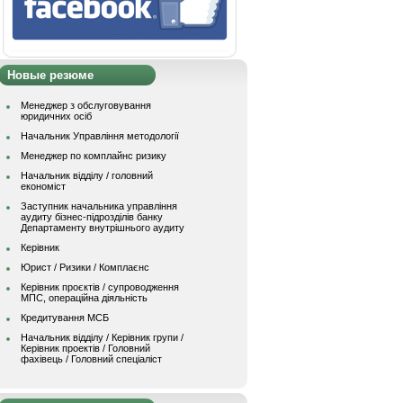
Новые резюме
Менеджер з обслуговування
юридичних осіб
Начальник Управління методології
Менеджер по комплайнс ризику
Начальник відділу / головний
економіст
Заступник начальника управління
аудиту бізнес-підрозділів банку
Департаменту внутрішнього аудиту
Керівник
Юрист / Ризики / Комплаєнс
Керівник проєктів / супроводження
МПС, операційна діяльність
Кредитування МСБ
Начальник вiддiлу / Керівник групи /
Керівник проектів / Головний
фахівець / Головний спеціаліст