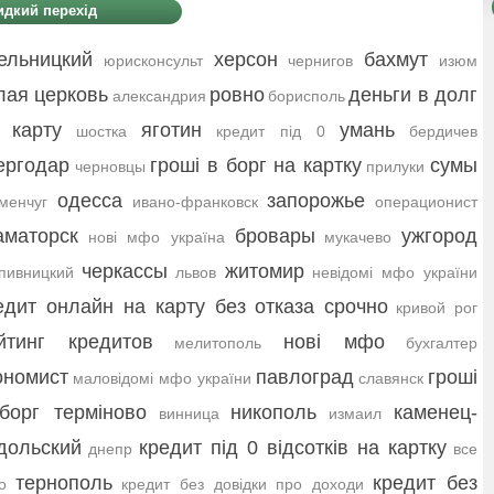
дкий перехід
ельницкий
херсон
бахмут
юрисконсульт
чернигов
изюм
лая церковь
ровно
деньги в долг
александрия
борисполь
 карту
яготин
умань
шостка
кредит під 0
бердичев
ергодар
гроші в борг на картку
сумы
черновцы
прилуки
одесса
запорожье
менчуг
ивано-франковск
операционист
аматорск
бровары
ужгород
нові мфо україна
мукачево
черкассы
житомир
пивницкий
львов
невідомі мфо україни
едит онлайн на карту без отказа срочно
кривой рог
йтинг кредитов
нові мфо
мелитополь
бухгалтер
ономист
павлоград
гроші
маловідомі мфо україни
славянск
борг терміново
никополь
каменец-
винница
измаил
дольский
кредит під 0 відсотків на картку
днепр
все
тернополь
кредит без
о
кредит без довідки про доходи