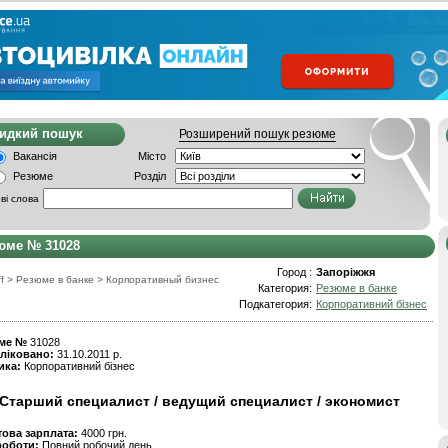
видкий пошук
Розширений пошук резюме
Вакансія
Місто
Резюме
Розділ
ві слова
юме № 31028
Город :
Запоріжжя
f
>
Резюме в банке
>
Корпоративный бизнес
Категория:
Резюме в банке
Подкатегория:
Корпоративний бізнес
ме №
31028
ліковано:
31.10.2011 р.
ика:
Корпоративний бізнес
Старший специалист / ведущий специалист / экономист
това зарплата:
4000 грн.
роботи:
Повний робочий день