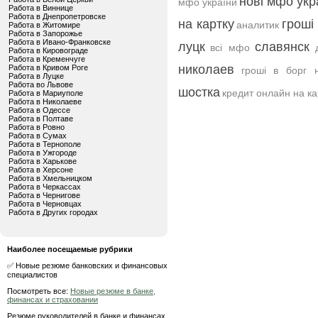
нові мфо укр
мфо україни
Работа в Виннице
Работа в Днепропетровске
на картку
гроші
аналитик
Работа в Житомире
Работа в Запорожье
Работа в Ивано-Франковске
луцк
славянск
всі мфо
Работа в Кировограде
Работа в Кременчуге
николаев
Работа в Кривом Роге
гроші в борг 
Работа в Луцке
Работа во Львове
шостка
кредит онлайн на ка
Работа в Мариуполе
Работа в Николаеве
Работа в Одессе
Работа в Полтаве
Работа в Ровно
Работа в Сумах
Работа в Тернополе
Работа в Ужгороде
Работа в Харькове
Работа в Херсоне
Работа в Хмельницком
Работа в Черкассах
Работа в Чернигове
Работа в Черновцах
Работа в Других городах
Наиболее посещаемые рубрики
✅ Новые резюме банковских и финансовых
специалистов
Посмотреть все:
Новые резюме в банке,
финансах и страховании
Резюме руководителей в банке и финансах