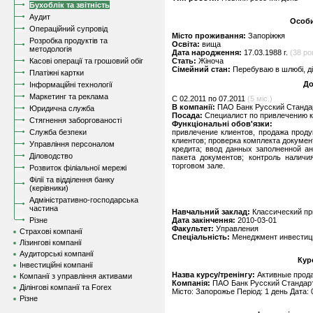
Бухоблік та звітність
Аудит
Особи
Операційний супровід
Місто проживання:
Запоріжжя
Розробка продуктів та
Освіта:
вища
методологія
Дата народження:
17.03.1988 г.
(38 рок
Касові операції та грошовий обіг
Стать:
Жіноча
Сімейний стан:
Перебуваю в шлюбі, д
Платіжні картки
До
Інформаційні технології
Маркетинг та реклама
C 02.2011 по 07.2011
(5 міс.)
В компанії:
ПАО Банк Русский Стандар
Юридична служба
Посада:
Специалист по привлечению 
Стягнення заборгованості
Функціональні обов'язки:
Служба безпеки
привлечение клиентов, продажа проду
клиентов; проверка комплекта докуме
Управління персоналом
кредита; ввод данных заполненной а
Діловодство
пакета документов; контроль налич
торговом зале.
Розвиток філіальної мережі
Філії та відділення банку
(керівники)
Адміністративно-господарська
частина
Навчальний заклад:
Классический пр
Різне
Дата закінчення:
2010-03-01
Факультет:
Управления
Страхові компанії
Спеціальність:
Менеджмент инвестиц
Лізингові компанії
Аудиторські компанії
Кур
Інвестиційні компанії
Назва курсу/тренінгу:
Активные прод
Компанії з управління активами
Компанія:
ПАО Банк Русский Стандар
Ділінгові компанії та Forex
Місто: Запорожье Період: 1 день Дата: 
Різне