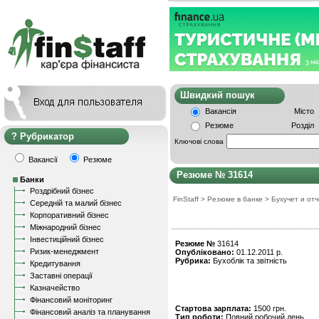
Швидкий пошу
Вакансія
Місто
Резюме
Розділ
Рубрикатор
Ключові слова
Вакансії
Резюме
Резюме № 31614
Банки
Роздрібний бізнес
FinStaff
>
Резюме в банке
>
Бухучет и от
Середній та малий бізнес
Корпоративний бізнес
Міжнародний бізнес
Інвестиційний бізнес
Резюме №
31614
Ризик-менеджмент
Опубліковано:
01.12.2011 р.
Рубрика:
Бухоблік та звітність
Кредитування
Заставні операції
Казначейство
Фінансовий моніторинг
Стартова зарплата:
1500 грн.
Фінансовий аналіз та планування
Тип роботи:
Повний робочий день