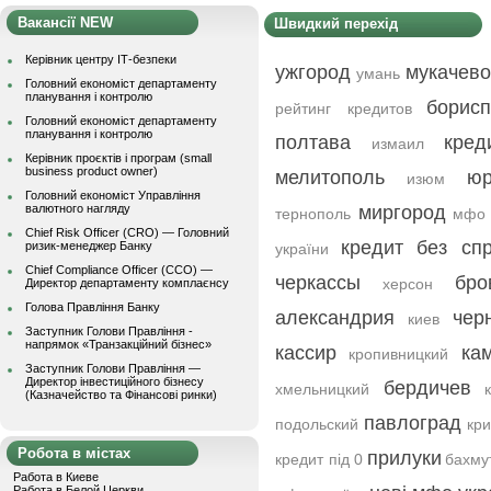
Вакансії NEW
Швидкий перехід
Керівник центру ІТ-безпеки
ужгород
мукачево
умань
Головний економіст департаменту
планування і контролю
борис
рейтинг кредитов
Головний економіст департаменту
планування і контролю
полтава
кре
измаил
Керівник проєктів і програм (small
business product owner)
мелитополь
юр
изюм
Головний економіст Управління
валютного нагляду
миргород
тернополь
мфо 
Chief Risk Officer (CRO) — Головний
кредит без сп
ризик-менеджер Банку
україни
Chief Compliance Officer (CCO) —
черкассы
бро
херсон
Директор департаменту комплаєнсу
Голова Правління Банку
александрия
чер
киев
Заступник Голови Правління -
напрямок «Транзакційний бізнес»
кассир
ка
кропивницкий
Заступник Голови Правління —
Директор інвестиційного бізнесу
бердичев
хмельницкий
(Казначейство та Фінансові ринки)
павлоград
подольский
кри
Робота в містах
прилуки
кредит під 0
бахму
Работа в Киеве
Работа в Белой Церкви