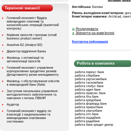
Іноземні мови
Англійська:
Базова
Термінові вакансії
Рівень володіння комп'ютером:
дос
Комп'ютерні навички:
Аrchicad, паке
Головний економіст Відділу
міжнародних платежів та
казначейських операцій (валютний
контроль)
Роздрукувати
Зберегти на комп'ютері
Керівник проєктів і програм (small
business product owner)
Контактна інформація
Аналітик Б2 (Analyst B2)
Директор відділення Банку
Фахівець з оптимізації та
автоматизації проєктів
Робота в компаніях
Головний економіст управління
корпоративних кредитних ризиків
работа пиреус банк
Департаменту ризик-менеджменту
работа сбербанк
работа укрэксимбанк
Фахівець з обслуговування клієнтів
работа таскомбанк
в міжнародний банк (Київ)
работа глобус банк
работа идея банк
Заступник начальника управління
работа правэкс банк
методологічного забезпечення та
работа бта банк
навчання з питань ПВК/ФТ
работа кредобанк
работа форвард банк
Аудитор
работа приватбанк
работа укргазбанк
Головний економіст відділу по
работа отп банк
взаємодії з національними та
работа ощадбанк
міжнародними платіжними
работа радабанк
системами
работа банк кредит днепр