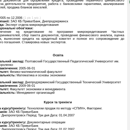
та документов для оформления кредита, проведение первичного финансового
за деятельности предприятия, работа с банковскими гарантиями, авалирование
лей, продажа бланков векселей.
2005 по 12.2006
(1 рік 1 міс.)
мпанії:
ЗАО КБ ПриватБанк, Днепродзержинск
да:
Эксперт отдела микрокредитования
ціональні обов'язки:
лечение на кредитование по программе микрокредитования Частных
ринимателей, сбор пакета документов, проведение финансового анализа, оценка
га, вынесение кредита на кредитный комитет и полное его сопровождение до
го погашения. Стажировка новых экспертов.
Освіта
альний заклад:
Полтавский Государственный Педагогический Университет им.
Короленко
 закінчення:
2005-06-01
льтет:
Физико-математический факультет
іальність:
Математика и основы экономики
альний заклад:
Днепродзержинский Государственный Технический Университет
 закінчення:
2009-06-01
льтет:
Факультет экономики и менеджмента
іальність:
Менеджмент организаций
Курси та тренінги
 курсу/тренінгу:
Технологии продаж по методу «СПИН», Факторинг.
анія:
ЗАО КБ ПриватБанк
: Днепропетровск Період: Три дня Дата: 01.04.2007
 курсу/тренінгу:
Документарные операции
анія:
ЗАО КБ ПриватБанк
: Днепропетровск Період: Три дня Дата: 01.02.2007