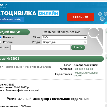
видкий пошук
Розширений пошук резюме
Вакансія
Місто
Резюме
Розділ
ві слова
юме № 33921
Город :
Днепродзержинск
f
>
Резюме в банке
>
Развитие филиальной
Категория:
Резюме в банке
Розвиток філіальної
Подкатегория:
мережі
ме №
33921
ліковано:
30.04.2017 р.
ика:
Розвиток філіальної мережі
Региональный менеджер / начальник отделения
това зарплата:
10000 грн.