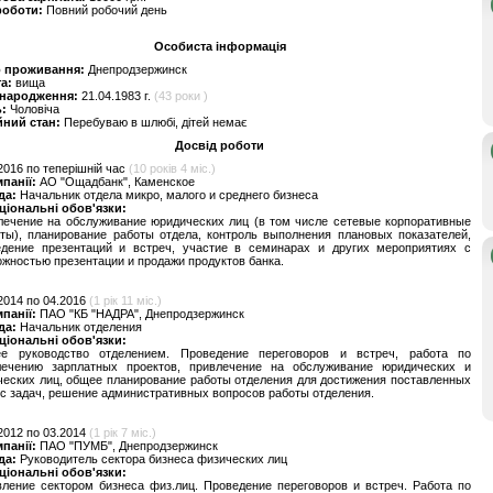
роботи:
Повний робочий день
Особиста інформація
о проживання:
Днепродзержинск
та:
вища
 народження:
21.04.1983 г.
(43 роки )
ь:
Чоловіча
йний стан:
Перебуваю в шлюбі, дітей немає
Досвід роботи
2016 по теперішній час
(10 років 4 міс.)
мпанії:
АО "Ощадбанк", Каменское
да:
Начальник отдела микро, малого и среднего бизнеса
ціональні обов'язки:
лечение на обслуживание юридических лиц (в том числе сетевые корпоративные
ты), планирование работы отдела, контроль выполнения плановых показателей,
едение презентаций и встреч, участие в семинарах и других мероприятиях с
жностью презентации и продажи продуктов банка.
2014 по 04.2016
(1 рік 11 міс.)
мпанії:
ПАО "КБ "НАДРА", Днепродзержинск
да:
Начальник отделения
ціональні обов'язки:
е руководство отделением. Проведение переговоров и встреч, работа по
лечению зарплатных проектов, привлечение на обслуживание юридических и
еских лиц, общее планирование работы отделения для достижения поставленных
с задач, решение административных вопросов работы отделения.
2012 по 03.2014
(1 рік 7 міс.)
мпанії:
ПАО "ПУМБ", Днепродзержинск
да:
Руководитель сектора бизнеса физических лиц
ціональні обов'язки:
ление сектором бизнеса физ.лиц. Проведение переговоров и встреч. Работа по