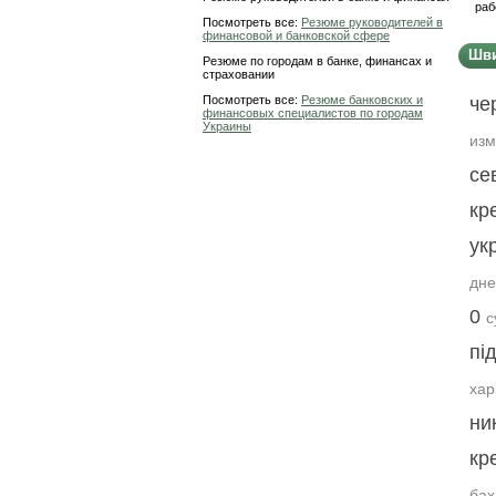
раб
Посмотреть все:
Резюме руководителей в
финансовой и банковской сфере
Шви
Резюме по городам в банке, финансах и
страховании
Посмотреть все:
Резюме банковских и
че
финансовых специалистов по городам
Украины
изм
се
кр
ук
дне
0
с
пі
хар
ни
кр
бах