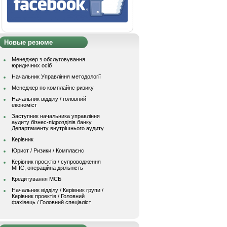
Новые резюме
Менеджер з обслуговування
юридичних осіб
Начальник Управління методології
Менеджер по комплайнс ризику
Начальник відділу / головний
економіст
Заступник начальника управління
аудиту бізнес-підрозділів банку
Департаменту внутрішнього аудиту
Керівник
Юрист / Ризики / Комплаєнс
Керівник проєктів / супроводження
МПС, операційна діяльність
Кредитування МСБ
Начальник вiддiлу / Керівник групи /
Керівник проектів / Головний
фахівець / Головний спеціаліст