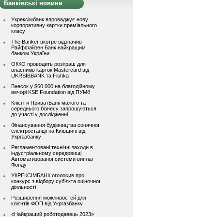
Банківські новини
Укрексімбанк впроваджує нову
корпоративну картки преміального
класу
The Banker вкотре відзначив
Райффайзен Банк найкращим
банком України
ОККО проводить розіграш для
власників карток Mastercard від
UKRSIBBANK та Fishka
Внесок у $60 000 на благодійному
вечорі KSE Foundation від ПУМб
Клієнти ПриватБанк малого та
середнього бізнесу запрошуються
до участі у дослідженні
Фінансування будівництва сонячної
електростанції на Київщині від
Укргазбанку
Регламентовані технічні заходи в
індустріальному середовищі
Автоматизованої системи виплат
Фонду
УКРЕКСІМБАНК оголосив про
конкурс з відбору суб’єкта оціночної
діяльності
Розширення можливостей для
клієнтів ФОП від Укргазбанку
«Найкращий роботодавець 2023»