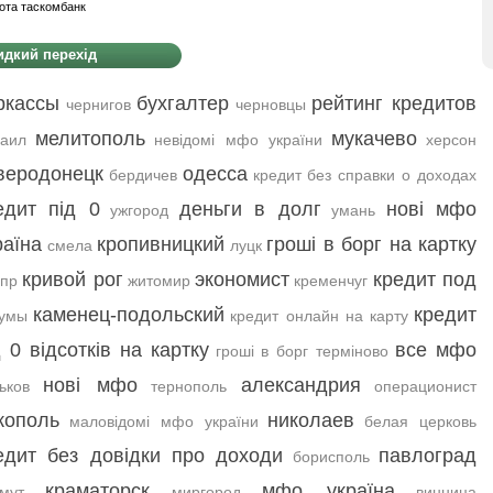
ота таскомбанк
дкий перехід
ркассы
бухгалтер
рейтинг кредитов
чернигов
черновцы
мелитополь
мукачево
аил
невідомі мфо україни
херсон
веродонецк
одесса
бердичев
кредит без справки о доходах
едит під 0
деньги в долг
нові мфо
ужгород
умань
раїна
кропивницкий
гроші в борг на картку
смела
луцк
кривой рог
экономист
кредит под
пр
житомир
кременчуг
каменец-подольский
кредит
умы
кредит онлайн на карту
д 0 відсотків на картку
все мфо
гроші в борг терміново
нові мфо
александрия
ьков
тернополь
операционист
кополь
николаев
маловідомі мфо україни
белая церковь
едит без довідки про доходи
павлоград
борисполь
краматорск
мфо україна
мут
миргород
винница