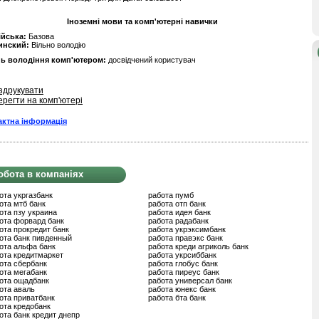
Іноземні мови та комп'ютерні навички
ійська:
Базова
инский:
Вільно володію
нь володіння комп'ютером:
досвідчений користувач
здрукувати
ерегти на комп'ютері
актна інформація
обота в компаніях
ота укргазбанк
работа пумб
ота мтб банк
работа отп банк
ота пзу украина
работа идея банк
ота форвард банк
работа радабанк
ота прокредит банк
работа укрэксимбанк
ота банк пивденный
работа правэкс банк
ота альфа банк
работа креди агриколь банк
ота кредитмаркет
работа укрсиббанк
ота сбербанк
работа глобус банк
ота мегабанк
работа пиреус банк
ота ощадбанк
работа универсал банк
ота аваль
работа юнекс банк
ота приватбанк
работа бта банк
ота кредобанк
ота банк кредит днепр