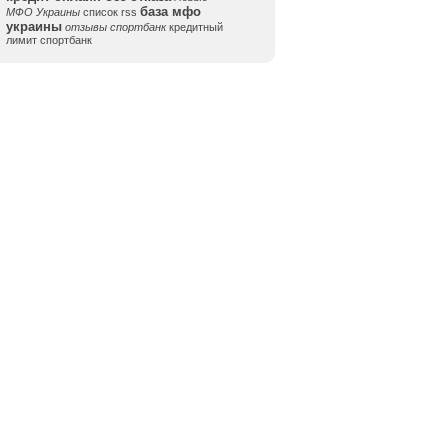
база мфо
МФО Украины
список rss
украины
отзывы спортбанк
кредитный
лимит спортбанк