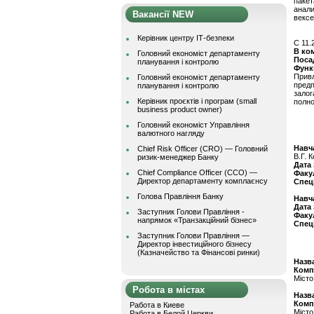
паке
анали
Вакансії NEW
вексе
Керівник центру ІТ-безпеки
C 11.
В ко
Головний економіст департаменту
Поса
планування і контролю
Функ
Прив
Головний економіст департаменту
предп
планування і контролю
зало
Керівник проєктів і програм (small
полно
business product owner)
Головний економіст Управління
валютного нагляду
Навч
Chief Risk Officer (CRO) — Головний
В.Г. 
ризик-менеджер Банку
Дата
Chief Compliance Officer (CCO) —
Факу
Директор департаменту комплаєнсу
Спец
Голова Правління Банку
Навч
Дата
Заступник Голови Правління -
Факу
напрямок «Транзакційний бізнес»
Спец
Заступник Голови Правління —
Директор інвестиційного бізнесу
(Казначейство та Фінансові ринки)
Назва
Комп
Місто
Робота в містах
Назва
Комп
Работа в Киеве
Місто
Работа в Белой Церкви