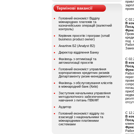
прив
зарп
Термінові вакансії
проек
Головний економіст Відділу
C 02.
міжнародних платежів та
В ко
казначейських операцій (валютний
Поса
контроль)
Функ
Прове
Керівник проєктів і програм (small
креди
business product owner)
под 
Рабо
Аналітик Б2 (Analyst B2)
Замещ
Директор відділення Банку
Фахівець з оптимізації та
C 02.
автоматизації проєктів
В ко
Поса
Головний економіст управління
Функ
корпоративних кредитних ризиків
Рабо
Департаменту ризик-менеджменту
пере
пров
Фахівець з обслуговування клієнтів
сопр
в міжнародний банк (Київ)
пога
приоб
Заступник начальника управління
недв
методологічного забезпечення та
риэл
навчання з питань ПВК/ФТ
отсут
Аудитор
C 12.
Головний економіст відділу по
В ко
взаємодії з національними та
Поса
міжнародними платіжними
клиен
системами
Функ
Рабо