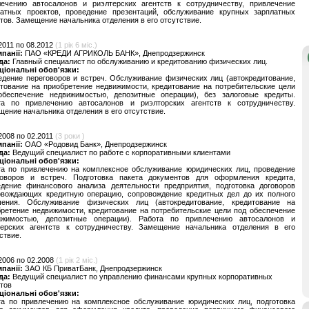
лечению автосалонов и риэлтерских агентств к сотрудничеству, привлечение
латных проектов, проведение презентаций, обслуживание крупных зарплатных
тов. Замещение начальника отделения в его отсутствие.
2011 по 08.2012
(1 рік 6 міс.)
мпанії:
ПАО «КРЕДИ АГРИКОЛЬ БАНК», Днепродзержинск
да:
Главный специалист по обслуживанию и кредитованию физических лиц.
ціональні обов'язки:
дение переговоров и встреч. Обслуживание физических лиц (автокредитование,
тование на приобретение недвижимости, кредитование на потребительские цели
обеспечение недвижимостью, депозитные операции), без залоговые кредиты.
та по привлечению автосалонов и риэлторских агентств к сотрудничеству.
ение начальника отделения в его отсутствие.
2008 по 02.2011
(3 роки )
мпанії:
ОАО «Родовид Банк», Днепродзержинск
да:
Ведущий специалист по работе с корпоративными клиентами
ціональні обов'язки:
та по привлечению на комплексное обслуживание юридических лиц, проведение
говоров и встреч. Подготовка пакета документов для оформления кредита,
едение финансового анализа деятельности предприятия, подготовка договоров
овождающих кредитную операцию, сопровождение кредитных дел до их полного
шения. Обслуживание физических лиц (автокредитование, кредитование на
ретение недвижимости, кредитование на потребительские цели под обеспечение
ижимостью, депозитные операции). Работа по привлечению автосалонов и
терских агентств к сотрудничеству. Замещение начальника отделения в его
ствие.
2006 по 02.2008
(1 рік 2 міс.)
мпанії:
ЗАО КБ ПриватБанк, Днепродзержинск
да:
Ведущий специалист по управлению финансами крупных корпоративных
тов
ціональні обов'язки:
та по привлечению на комплексное обслуживание юридических лиц, подготовка