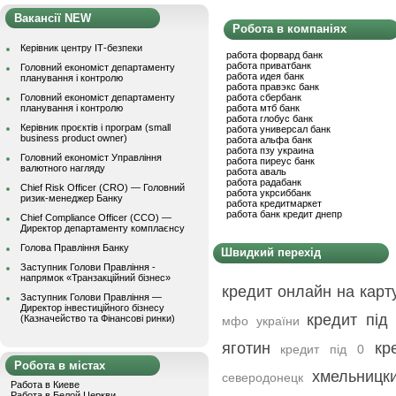
Вакансії NEW
Робота в компаніях
Керівник центру ІТ-безпеки
работа форвард банк
работа приватбанк
Головний економіст департаменту
работа идея банк
планування і контролю
работа правэкс банк
Головний економіст департаменту
работа сбербанк
планування і контролю
работа мтб банк
работа глобус банк
Керівник проєктів і програм (small
работа универсал банк
business product owner)
работа альфа банк
работа пзу украина
Головний економіст Управління
работа пиреус банк
валютного нагляду
работа аваль
работа радабанк
Chief Risk Officer (CRO) — Головний
работа укрсиббанк
ризик-менеджер Банку
работа кредитмаркет
работа банк кредит днепр
Chief Compliance Officer (CCO) —
Директор департаменту комплаєнсу
Голова Правління Банку
Швидкий перехід
Заступник Голови Правління -
напрямок «Транзакційний бізнес»
кредит онлайн на карт
Заступник Голови Правління —
Директор інвестиційного бізнесу
кредит під 
(Казначейство та Фінансові ринки)
мфо україни
яготин
кр
кредит під 0
Робота в містах
хмельницк
северодонецк
Работа в Киеве
Работа в Белой Церкви