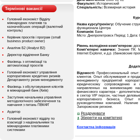
Факультет:
Исторический
Спеціальність:
Всемирная история
Термінові вакансії
Кур
Головний економіст Відділу
міжнародних платежів та
Назва курсу/тренінгу:
Обучение струк
казначейських операцій (валютний
функционала Центра
контроль)
Компанія:
Банк
Місто: Днепропетровск Період: 1 Дата: 
Керівник проєктів і програм (small
business product owner)
Рівень володіння комп'ютером:
дос
Аналітик Б2 (Analyst B2)
Комп'ютерні навички:
Знание ПК: MS
Internet Explorer, и д.р. (банковские п
Директор відділення Банку
Фахівець з оптимізації та
автоматизації проєктів
Додат
Головний економіст управління
Відомості:
Профессиональный опыт: 
корпоративних кредитних ризиків
клиентов. Опыт обслуживания и прода
Департаменту ризик-менеджменту
менеджменту предприятий корпорат
юридическому сопровождению и ко
Фахівець з обслуговування клієнтів
направленных на минимизацию нал
в міжнародний банк (Київ)
финансового характера - дополнитель
в сектор VIP персон, частные деловы
Заступник начальника управління
корпоративного бизнеса. Опыт п
методологічного забезпечення та
руководителями компаний. Наличие
навчання з питань ПВК/ФТ
Запорожском регионе.
Аудитор
Роздрукувати
Зберегти на комп'ютері
Головний економіст відділу по
взаємодії з національними та
міжнародними платіжними
Контактна інформація
системами