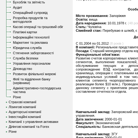
Бухоблік та звітність
Аудит
Особи
Операційний супровід
Місто проживання:
Запоріжжя
Розробка продуктів та
Освіта:
вища
методологія
Дата народження:
10.01.1978 г.
(48 рок
Касові операції та грошовий обіг
Стать:
Чоловіча
Сімейний стан:
Перебуваю в шлюбі, є 
Платіжні картки
До
Інформаційні технології
Маркетинг та реклама
C 01.2004 по 01.2012
(8 років )
В компанії:
Региональное представит
Юридична служба
Посада:
Старший менеджер отдела ко
Стягнення заборгованості
Функціональні обов'язки:
Служба безпеки
Развитие счетов корпоративных клиент
сегментов, выполнение показателей
Управління персоналом
обслуживание текущих и депози
Діловодство
сопровождение ВЭД контрактов, до
хранилища, операции с платежными ка
Розвиток філіальної мережі
индивидуальных условий в том чис
Філії та відділення банку
клиентов сегмента «корпоративного
(керівники)
реализации более $10 млн.). Проведен
данному сегменту с принятием решен
Адміністративно-господарська
составление отчетности отдела.
частина
Різне
Страхові компанії
Лізингові компанії
Аудиторські компанії
Навчальний заклад:
Запорожский инс
управления.
Інвестиційні компанії
Дата закінчення:
2000-01-01
Компанії з управління активами
Факультет:
Экономический
Ділінгові компанії та Forex
Спеціальність:
Банковская деятельно
Різне
Навчальний заклад:
ЗГУ
Дата закінчення:
2000-01-01