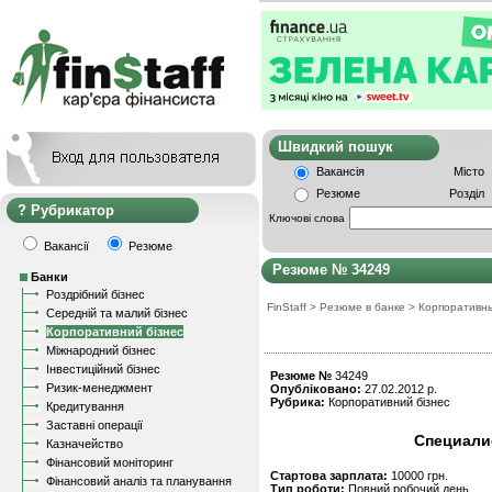
Швидкий пошу
Вакансія
Місто
Резюме
Розділ
Рубрикатор
Ключові слова
Вакансії
Резюме
Резюме № 34249
Банки
Роздрібний бізнес
FinStaff
>
Резюме в банке
>
Корпоративн
Середній та малий бізнес
Корпоративний бізнес
Міжнародний бізнес
Інвестиційний бізнес
Резюме №
34249
Ризик-менеджмент
Опубліковано:
27.02.2012 р.
Рубрика:
Корпоративний бізнес
Кредитування
Заставні операції
Специалис
Казначейство
Фінансовий моніторинг
Стартова зарплата:
10000 грн.
Фінансовий аналіз та планування
Тип роботи:
Повний робочий день