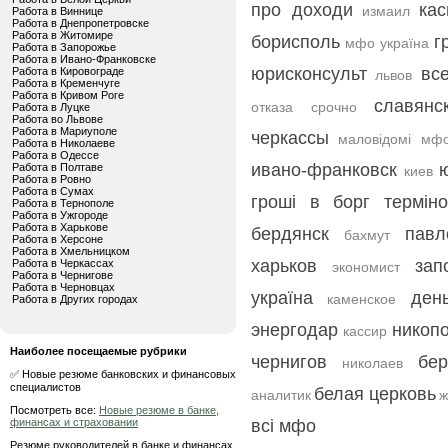
про доходи
кас
измаил
Работа в Виннице
Работа в Днепропетровске
Работа в Житомире
борисполь
г
мфо україна
Работа в Запорожье
Работа в Ивано-Франковске
юрисконсульт
вс
Работа в Кировограде
львов
Работа в Кременчуге
Работа в Кривом Роге
славянс
отказа срочно
Работа в Луцке
Работа во Львове
Работа в Мариуполе
черкассы
маловідомі мфо
Работа в Николаеве
Работа в Одессе
ивано-франковск
Работа в Полтаве
киев
Работа в Ровно
Работа в Сумах
гроші в борг термін
Работа в Тернополе
Работа в Ужгороде
Работа в Харькове
бердянск
павл
бахмут
Работа в Херсоне
Работа в Хмельницком
харьков
зап
Работа в Черкассах
экономист
Работа в Чернигове
Работа в Черновцах
україна
ден
каменское
Работа в Других городах
энергодар
никоп
кассир
Наиболее посещаемые рубрики
чернигов
бер
николаев
✅ Новые резюме банковских и финансовых
специалистов
белая церковь
аналитик
ж
Посмотреть все:
Новые резюме в банке,
финансах и страховании
всі мфо
Резюме руководителей в банке и финансах