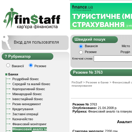
Швидкий пошу
Вакансія
Місто
Резюме
Розділ
Рубрикатор
Ключові слова
Вакансії
Резюме
Резюме № 3763
Банки
Роздрібний бізнес
FinStaff
>
Резюме в банке
>
Финансовый 
Середній та малий бізнес
планирование
Корпоративний бізнес
Міжнародний бізнес
Інвестиційний бізнес
Ризик-менеджмент
Резюме №
3763
Опубліковано:
21.04.2008 р.
Кредитування
Рубрика:
Фінансовий аналіз та планув
Заставні операції
Казначейство
Аналит
Фінансовий моніторинг
Фінансовий аналіз та
Стартова зарплата:
7200 грн.