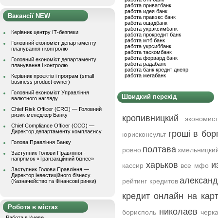
работа приватбанк
работа идея банк
Вакансії NEW
работа правэкс банк
работа ощадбанк
работа укрэксимбанк
Керівник центру ІТ-безпеки
работа прокредит банк
работа мтб банк
Головний економіст департаменту
работа укрсиббанк
планування і контролю
работа таскомбанк
работа форвард банк
Головний економіст департаменту
работа радабанк
планування і контролю
работа банк кредит днепр
работа мегабанк
Керівник проєктів і програм (small
business product owner)
Головний економіст Управління
Швидкий перехід
валютного нагляду
Chief Risk Officer (CRO) — Головний
ризик-менеджер Банку
кропивницкий
экономис
Chief Compliance Officer (CCO) —
Директор департаменту комплаєнсу
гроші в бор
юрисконсульт
Голова Правління Банку
полтава
ровно
хмельницки
Заступник Голови Правління -
напрямок «Транзакційний бізнес»
харьков
и
кассир
все мфо
Заступник Голови Правління —
Директор інвестиційного бізнесу
алексан
рейтинг кредитов
(Казначейство та Фінансові ринки)
кредит онлайн на кар
Робота в містах
николаев
борисполь
черк
Работа в Киеве