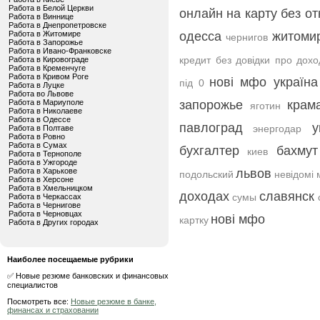
Работа в Белой Церкви
онлайн на карту без от
Работа в Виннице
Работа в Днепропетровске
Работа в Житомире
одесса
житоми
чернигов
Работа в Запорожье
Работа в Ивано-Франковске
кредит без довідки про дохо
Работа в Кировограде
Работа в Кременчуге
Работа в Кривом Роге
нові мфо україна
під 0
Работа в Луцке
Работа во Львове
Работа в Мариуполе
запорожье
крам
яготин
Работа в Николаеве
Работа в Одессе
павлоград
у
энергодар
Работа в Полтаве
Работа в Ровно
Работа в Сумах
бухгалтер
бахмут
киев
Работа в Тернополе
Работа в Ужгороде
Работа в Харькове
львов
подольский
невідомі 
Работа в Херсоне
Работа в Хмельницком
доходах
славянск
сумы
Работа в Черкассах
Работа в Чернигове
Работа в Черновцах
нові мфо
картку
Работа в Других городах
Наиболее посещаемые рубрики
✅ Новые резюме банковских и финансовых
специалистов
Посмотреть все:
Новые резюме в банке,
финансах и страховании