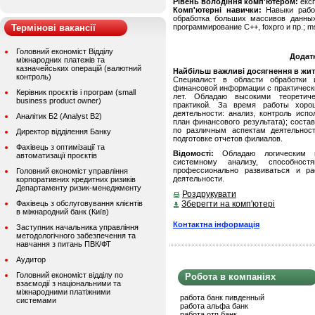
Рівень володіння комп'ютером:
екс
Комп'ютерні навички:
Навыки рабо
обработка больших массивов данных,
Термінові вакансії
программирование С++, foxpro и пр.; ms 
Головний економіст Відділу
Додат
міжнародних платежів та
казначейських операцій (валютний
Найбільш важливі досягнення в житті
контроль)
Специалист в области обработки 
финансовой информации с практическ
Керівник проєктів і програм (small
лет. Обладаю высокими теоретич
business product owner)
практикой. За время работы хор
деятельности: анализ, контроль исп
Аналітик Б2 (Analyst B2)
план финансового результата); сост
по различным аспектам деятельнос
Директор відділення Банку
подготовке отчетов филиалов.
Фахівець з оптимізації та
Відомості:
Обладаю логическим м
автоматизації проєктів
системному анализу, способно
профессионально развиваться и р
Головний економіст управління
деятельности.
корпоративних кредитних ризиків
Департаменту ризик-менеджменту
Роздрукувати
Фахівець з обслуговування клієнтів
Зберегти на комп'ютері
в міжнародний банк (Київ)
Контактна інформація
Заступник начальника управління
методологічного забезпечення та
навчання з питань ПВК/ФТ
Аудитор
Головний економіст відділу по
Робота в компаніях
взаємодії з національними та
міжнародними платіжними
работа банк пивденный
системами
работа альфа банк
работа отп банк