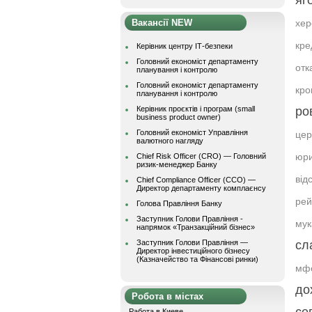
яг
Вакансії NEW
хер
кре
Керівник центру ІТ-безпеки
Головний економіст департаменту
отк
планування і контролю
Головний економіст департаменту
кро
планування і контролю
Керівник проєктів і програм (small
ро
business product owner)
Головний економіст Управління
цер
валютного нагляду
юри
Chief Risk Officer (CRO) — Головний
ризик-менеджер Банку
від
Chief Compliance Officer (CCO) —
Директор департаменту комплаєнсу
рей
Голова Правління Банку
Заступник Голови Правління -
мук
напрямок «Транзакційний бізнес»
Заступник Голови Правління —
сл
Директор інвестиційного бізнесу
(Казначейство та Фінансові ринки)
мфо
до
Робота в містах
Работа в Киеве