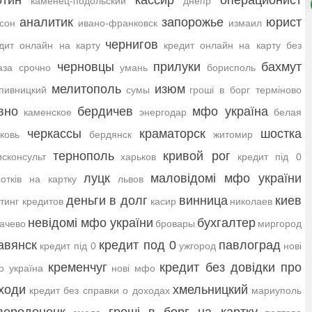
отин
кассир
операционист
каменец-подольский
днепр
аналитик
запорожье
юрист
сон
ивано-франковск
измаил
чернигов
дит онлайн на карту
кредит онлайн на карту без
черновцы
прилуки
бахмут
аза срочно
умань
борисполь
мелитополь
изюм
пивницкий
сумы
гроші в борг терміново
вно
бердичев
мфо україна
каменское
энергодар
белая
черкассы
краматорск
шостка
ковь
бердянск
житомир
тернополь
кривой рог
сконсульт
харьков
кредит під 0
луцк
маловідомі мфо україни
сотків на картку
львов
деньги в долг
винница
киев
тинг кредитов
касир
николаев
невідомі мфо україни
бухгалтер
ачево
бровары
миргород
авянск
кредит под 0
павлоград
кредит під 0
ужгород
нові
кременчуг
кредит без довідки про
 україна
нові мфо
ходи
хмельницкий
кредит без справки о доходах
мариуполь