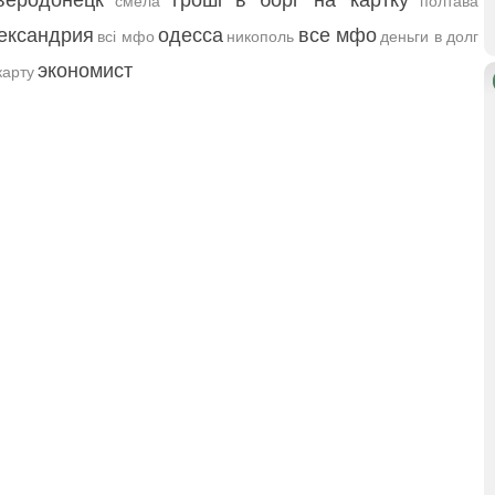
веродонецк
гроші в борг на картку
смела
полтава
ександрия
одесса
все мфо
всі мфо
никополь
деньги в долг
экономист
карту