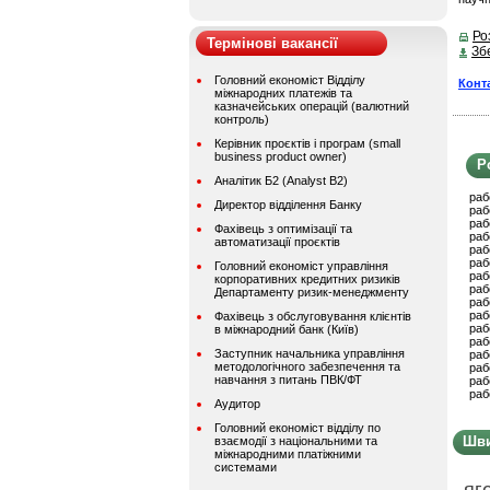
Ро
Термінові вакансії
Зб
Головний економіст Відділу
Конт
міжнародних платежів та
казначейських операцій (валютний
контроль)
Керівник проєктів і програм (small
business product owner)
Р
Аналітик Б2 (Analyst B2)
раб
Директор відділення Банку
раб
раб
Фахівець з оптимізації та
раб
автоматизації проєктів
раб
раб
Головний економіст управління
раб
корпоративних кредитних ризиків
раб
Департаменту ризик-менеджменту
раб
раб
Фахівець з обслуговування клієнтів
раб
в міжнародний банк (Київ)
раб
Заступник начальника управління
раб
методологічного забезпечення та
раб
навчання з питань ПВК/ФТ
раб
раб
Аудитор
Головний економіст відділу по
Шви
взаємодії з національними та
міжнародними платіжними
системами