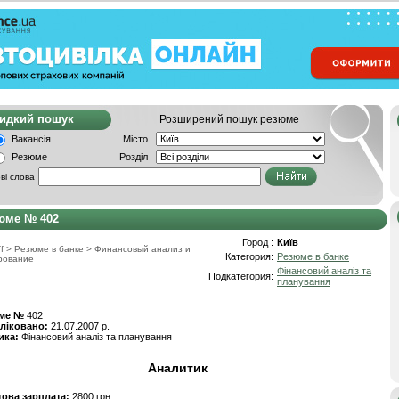
видкий пошук
Розширений пошук резюме
Вакансія
Місто
Резюме
Розділ
ві слова
юме № 402
Город :
Київ
f
>
Резюме в банке
>
Финансовый анализ и
Категория:
Резюме в банке
рование
Фінансовий аналіз та
Подкатегория:
планування
ме №
402
ліковано:
21.07.2007 р.
ика:
Фінансовий аналіз та планування
Аналитик
това зарплата:
2800 грн.