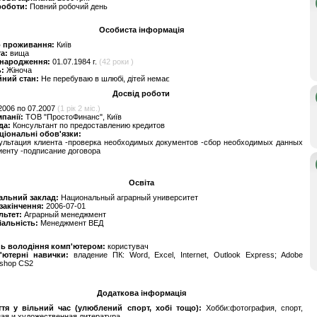
роботи:
Повний робочий день
Особиста інформація
о проживання:
Київ
та:
вища
 народження:
01.07.1984 г.
(42 роки )
ь:
Жіноча
йний стан:
Не перебуваю в шлюбі, дітей немає
Досвід роботи
2006 по 07.2007
(1 рік 2 міс.)
мпанії:
ТОВ "ПростоФинанс", Київ
да:
Консультант по предоставлению кредитов
ціональні обов'язки:
ультация клиента -проверка необходимых документов -сбор необходимых данных
иенту -подписание договора
Освіта
альний заклад:
Национальный аграрный университет
 закінчення:
2006-07-01
льтет:
Аграрный менеджмент
іальність:
Менеджмент ВЕД
нь володіння комп'ютером:
користувач
'ютерні навички:
владение ПК: Word, Excel, Internet, Outlook Express; Adobe
oshop CS2
Додаткова інформація
ття у вільний час (улюблений спорт, хобі тощо):
Хобби:фотография, спорт,
ая и художественная литература