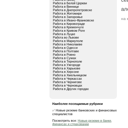
се
Работа в Белой Церкви
Работа в Виннице
ал
Работа в Днепропетровске
Работа в Житомире
Работа в Запорожье
на 
Работа в Ивано-Франковске
Работа в Кировограде
Работа в Кременчуге
Работа в Кривом Роге
Работа в Луцке
Работа во Львове
Работа в Мариуполе
Работа в Николаеве
Работа в Одессе
Работа в Полтаве
Работа в Ровно
Работа в Сумах
Работа в Тернополе
Работа в Ужгороде
Работа в Харькове
Работа в Херсоне
Работа в Хмельницком
Работа в Черкассах
Работа в Чернигове
Работа в Черновцах
Работа в Других городах
Наиболее посещаемые рубрики
✅ Новые резюме банковских и финансовых
специалистов
Посмотреть все:
Новые резюме в банке,
финансах и страховании