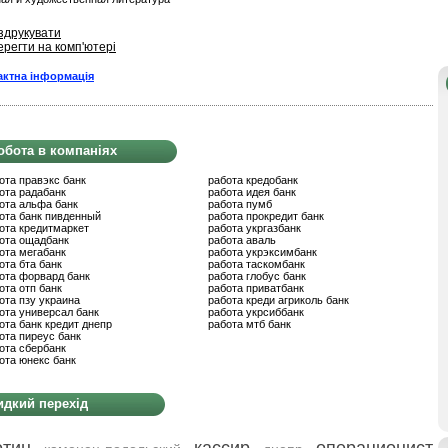
здрукувати
ерегти на комп'ютері
актна інформація
обота в компаніях
ота правэкс банк
работа кредобанк
ота радабанк
работа идея банк
ота альфа банк
работа пумб
ота банк пивденный
работа прокредит банк
ота кредитмаркет
работа укргазбанк
ота ощадбанк
работа аваль
ота мегабанк
работа укрэксимбанк
ота бта банк
работа таскомбанк
ота форвард банк
работа глобус банк
ота отп банк
работа приватбанк
ота пзу украина
работа креди агриколь банк
ота универсал банк
работа укрсиббанк
ота банк кредит днепр
работа мтб банк
ота пиреус банк
ота сбербанк
ота юнекс банк
дкий перехід