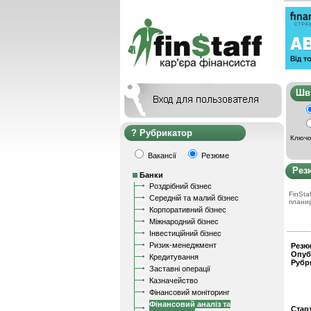
Ш
Рубрикатор
Ключо
Вакансії
Резюме
Рез
Банки
Роздрібний бізнес
FinStaf
Середній та малий бізнес
плани
Корпоративний бізнес
Міжнародний бізнес
Інвестиційний бізнес
Ризик-менеджмент
Резю
Опуб
Кредитування
Рубр
Заставні операції
Казначейство
Фінансовий моніторинг
Фінансовий аналіз та
Стар