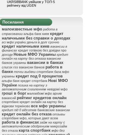
UKRSIBBANK увійшов у ТОП-5
рейтингу від UGEN
Посилання
малоизвестные мфо
работа в
кредит
страховании
альфа банк киев
наличными без справки о доходах
всі мфо україни
деньги в долг срочно
кредит наличными киев
вакансии в
финансах
кредит готівкою без довідки про
Новые МФО Украины
доходи
кредит
онлайн на карту без отказа
вакансии
вакансии в банках
банков украины
работа в
список rss
вакансии банков
банке
точки выдачи спортбанк
база мфо
кредит под 0 процентов
украины
Нові МФО
альфа банк
кредит спортбанк
України
позика на картку з
автоматичним схваленням
невідомі мфо
гроші в борг
маловідомі мфо
архив
рейтинг кредитов онлайн
вакансий
спортбанк
кредит онлайн на картку без
все мфо украины
відмови терміново
кредит під 0 відсотків
банковские вакансии
кредит онлайн без отказа
отзывы
спортбанк
мфо, которые дают всем
работа в финансах
займ на карту с
автоматическим одобрением
микрозайм
карта спортбанк
без отказа
мфо без
кредитный