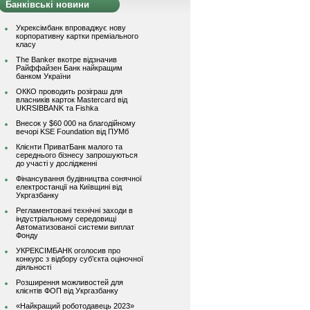
Банківські новини
Укрексімбанк впроваджує нову
корпоративну картки преміального
класу
The Banker вкотре відзначив
Райффайзен Банк найкращим
банком України
ОККО проводить розіграш для
власників карток Mastercard від
UKRSIBBANK та Fishka
Внесок у $60 000 на благодійному
вечорі KSE Foundation від ПУМб
Клієнти ПриватБанк малого та
середнього бізнесу запрошуються
до участі у дослідженні
Фінансування будівництва сонячної
електростанції на Київщині від
Укргазбанку
Регламентовані технічні заходи в
індустріальному середовищі
Автоматизованої системи виплат
Фонду
УКРЕКСІМБАНК оголосив про
конкурс з відбору суб’єкта оціночної
діяльності
Розширення можливостей для
клієнтів ФОП від Укргазбанку
«Найкращий роботодавець 2023»