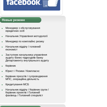
Новые резюме
Менеджер з обслуговування
юридичних осіб
Начальник Управління методології
Менеджер по комплайнс ризику
Начальник відділу / головний
економіст
Заступник начальника управління
аудиту бізнес-підрозділів банку
Департаменту внутрішнього аудиту
Керівник
Юрист / Ризики / Комплаєнс
Керівник проєктів / супроводження
МПС, операційна діяльність
Кредитування МСБ
Начальник вiддiлу / Керівник групи /
Керівник проектів / Головний
фахівець / Головний спеціаліст