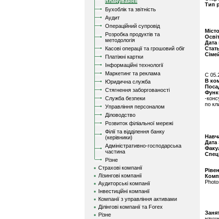
планування
Тип 
Бухоблік та звітність
Аудит
Операційний супровід
Міст
Розробка продуктів та
Осві
методологія
Дата
Касові операції та грошовий обіг
Стат
Сіме
Платіжні картки
Інформаційні технології
Маркетинг та реклама
C 05.
В ко
Юридична служба
Поса
Стягнення заборгованості
Функ
Служба безпеки
-конс
по кл
Управління персоналом
Діловодство
Розвиток філіальної мережі
Філії та відділення банку
Навч
(керівники)
Дата
Адміністративно-господарська
Факу
частина
Спец
Різне
Страхові компанії
Ріве
Лізингові компанії
Комп
Phot
Аудиторські компанії
Інвестиційні компанії
Компанії з управління активами
Ділінгові компанії та Forex
Заня
Різне
научн