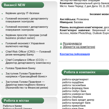
экспортно-импортных операций
Компанія:
Национальный центр банков
Вакансії NEW
Місто: Киев Період: 2 дня Дата: 01.11.2
Керівник центру ІТ-безпеки
Іноземні мови
Головний економіст департаменту
Англійська:
Розмовна
планування і контролю
Німецька:
Базова
Головний економіст департаменту
Рівень володіння комп'ютером:
дос
планування і контролю
Комп'ютерні навички:
Уверенный пол
Access, Adobe PhotoShop, Outlook Exp
Керівник проєктів і програм (small
business product owner)
Головний економіст Управління
Роздрукувати
валютного нагляду
Зберегти на комп'ютері
Chief Risk Officer (CRO) — Головний
Контактна інформація
ризик-менеджер Банку
Chief Compliance Officer (CCO) —
Директор департаменту комплаєнсу
Голова Правління Банку
Робота в компаніях
Заступник Голови Правління -
напрямок «Транзакційний бізнес»
работа кредитмаркет
Заступник Голови Правління —
работа ощадбанк
Директор інвестиційного бізнесу
работа таскомбанк
(Казначейство та Фінансові ринки)
работа форвард банк
работа глобус банк
работа универсал банк
работа сбербанк
работа банк кредит днепр
Робота в містах
работа прокредит банк
работа приватбанк
Работа в Киеве
работа идея банк
Работа в Белой Церкви