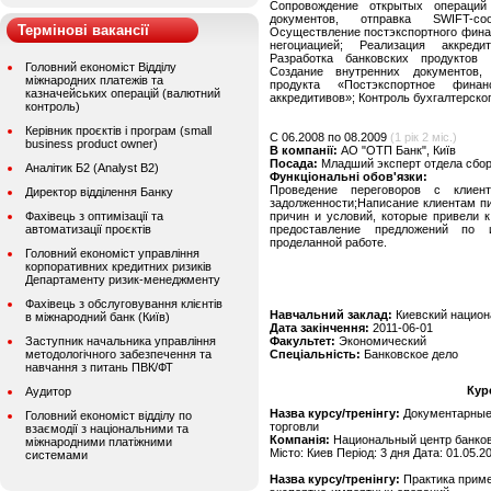
Сопровождение открытых операций (
документов, отправка SWIFT-со
Термінові вакансії
Осуществление постэкспортного фина
негоциацией; Реализация аккред
Разработка банковских продуктов
Головний економіст Відділу
Создание внутренних документов,
міжнародних платежів та
продукта «Постэкспортное фина
казначейських операцій (валютний
аккредитивов»; Контроль бухгалтерско
контроль)
Керівник проєктів і програм (small
C 06.2008 по 08.2009
(1 рік 2 міс.)
business product owner)
В компанії:
АО "ОТП Банк", Київ
Посада:
Младший эксперт отдела сбор
Аналітик Б2 (Analyst B2)
Функціональні обов'язки:
Проведение переговоров с клиен
Директор відділення Банку
задолженности;Написание клиентам п
Фахівець з оптимізації та
причин и условий, которые привели 
автоматизації проєктів
предоставление предложений по 
проделанной работе.
Головний економіст управління
корпоративних кредитних ризиків
Департаменту ризик-менеджменту
Фахівець з обслуговування клієнтів
Навчальний заклад:
Киевский национ
в міжнародний банк (Київ)
Дата закінчення:
2011-06-01
Заступник начальника управління
Факультет:
Экономический
методологічного забезпечення та
Спеціальність:
Банковское дело
навчання з питань ПВК/ФТ
Кур
Аудитор
Назва курсу/тренінгу:
Документарные
Головний економіст відділу по
торговли
взаємодії з національними та
Компанія:
Национальный центр банков
міжнародними платіжними
Місто: Киев Період: 3 дня Дата: 01.05.2
системами
Назва курсу/тренінгу:
Практика прим