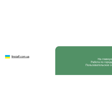
finstaff.com.ua
На главну
Работа по город
Пользовательское с