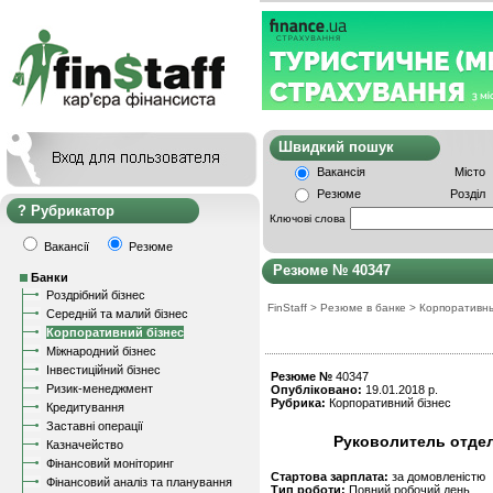
Швидкий пошу
Вакансія
Місто
Резюме
Розділ
Рубрикатор
Ключові слова
Вакансії
Резюме
Резюме № 40347
Банки
Роздрібний бізнес
FinStaff
>
Резюме в банке
>
Корпоративн
Середній та малий бізнес
Корпоративний бізнес
Міжнародний бізнес
Інвестиційний бізнес
Резюме №
40347
Ризик-менеджмент
Опубліковано:
19.01.2018 р.
Рубрика:
Корпоративний бізнес
Кредитування
Заставні операції
Руковолитель отде
Казначейство
Фінансовий моніторинг
Стартова зарплата:
за домовленістю
Фінансовий аналіз та планування
Тип роботи:
Повний робочий день