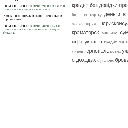
кредит без довідки пр
Посмотреть все:
Резюме руководителей в
финансовой и банковской сфере
деньги в
борг на картку
Резюме по городам в банке, финансах и
страховании
юрисконсу
александрия
Посмотреть все:
Резюме банковских и
финансовых специалистов по городам
краматорск
су
винница
Украины
мфо україна
кредит під 
тернополь
уж
умань
ровно
о доходах
бров
мукачево