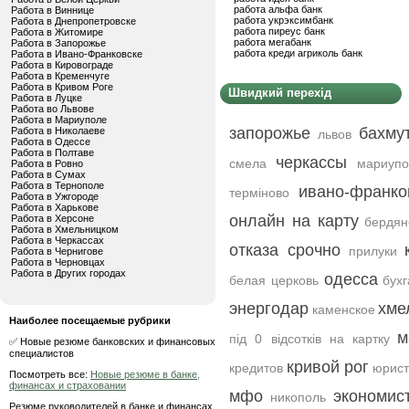
работа альфа банк
Работа в Виннице
работа укрэксимбанк
Работа в Днепропетровске
работа пиреус банк
Работа в Житомире
работа мегабанк
Работа в Запорожье
работа креди агриколь банк
Работа в Ивано-Франковске
Работа в Кировограде
Работа в Кременчуге
Работа в Кривом Роге
Швидкий перехід
Работа в Луцке
Работа во Львове
Работа в Мариуполе
запорожье
бахму
Работа в Николаеве
львов
Работа в Одессе
Работа в Полтаве
черкассы
смела
мариупо
Работа в Ровно
Работа в Сумах
Работа в Тернополе
ивано-франко
терміново
Работа в Ужгороде
Работа в Харькове
онлайн на карту
Работа в Херсоне
бердян
Работа в Хмельницком
Работа в Черкассах
отказа срочно
прилуки
Работа в Чернигове
Работа в Черновцах
Работа в Других городах
одесса
белая церковь
бух
энергодар
хме
каменское
Наиболее посещаемые рубрики
м
під 0 відсотків на картку
✅ Новые резюме банковских и финансовых
специалистов
кривой рог
кредитов
юрис
Посмотреть все:
Новые резюме в банке,
финансах и страховании
мфо
экономис
никополь
Резюме руководителей в банке и финансах