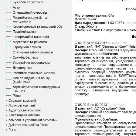
Бухоблік та звітність
Аудит
Особи
Операційний супровід
Місто проживання:
Київ
Розробка продуктів та
Освіта:
вища
методологія
Дата народження:
11.03.1987 г.
(39 рок
Касові операції та грошовий обіг
Стать:
Жіноча
Сімейний стан:
Не перебуваю в шлюбі,
Платіжні картки
До
Інформаційні технології
Маркетинг та реклама
C 02.2013 по 03.2017
(4 роки 1 міс.)
В компанії:
ПАТ "Універсал банк", Київ
Юридична служба
Посада:
Старший спеціаліст з докумен
Стягнення заборгованості
Функціональні обов'язки:
Служба безпеки
залучення клієнтів на обслуговуван
торгового фінансування, узгодження п
Управління персоналом
контракту з точки зорувалютного з
Діловодство
фінансування,підготовка текстів та 
відкритих операцій (перевірка доку
Розвиток філіальної мережі
платіж, підготовка текстів SWIFTпов
Філії та відділення банку
оплати комісій),здійснення постек
(керівники)
акредитивів знегоціацією, реалізаці
дисконтуваннямдокументів банкомнер
Адміністративно-господарська
платежу), створення внутрішніх нор
частина
процедур.
Різне
Страхові компанії
C 08.2011 по 02.2013
(1 рік 6 міс.)
Лізингові компанії
В компанії:
АО "Сведбанк", Київ
Аудиторські компанії
Посада:
Главный специалист отдела д
Інвестиційні компанії
финансирования
Функціональні обов'язки:
Компанії з управління активами
Привлечение клиентов на обслужива
Ділінгові компанії та Forex
финансированию; Предварительная про
Різне
валютного законодательства и кон
торгового финансирования; Подгото