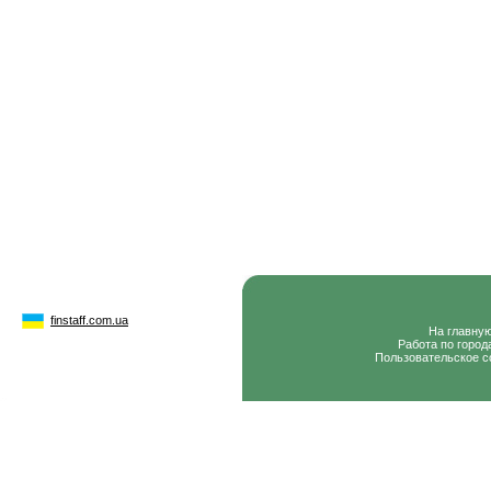
finstaff.com.ua
На главну
Работа по город
Пользовательское с