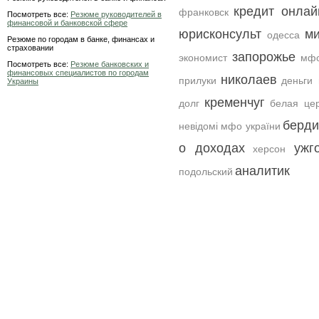
кредит онлай
франковск
Посмотреть все:
Резюме руководителей в
финансовой и банковской сфере
юрисконсульт
ми
одесса
Резюме по городам в банке, финансах и
страховании
запорожье
экономист
мфо
Посмотреть все:
Резюме банковских и
финансовых специалистов по городам
николаев
прилуки
деньги 
Украины
кременчуг
долг
белая цер
берди
невідомі мфо україни
о доходах
ужг
херсон
аналитик
подольский