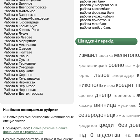
работа отп банк
Работа в Виннице
работа универсал банк
Работа в Днепропетровске
работа таскомбанк
Работа в Житомире
работа форвард банк
Работа в Запорожье
работа укрэксимбанк
Работа в Ивано-Франковске
работа приватбанк
Работа в Кировограде
работа мегабанк
Работа в Кременчуге
работа глобус банк
Работа в Кривом Роге
Работа в Луцке
Работа во Львове
Швидкий перехід
Работа в Мариуполе
Работа в Николаеве
Работа в Одессе
Работа в Полтаве
измаил
мелитопо
шостка
Работа в Ровно
Работа в Сумах
Работа в Тернополе
ровно
кропивницкий
всі мф
Работа в Ужгороде
Работа в Харькове
львов
к
Работа в Херсоне
юрист
энергодар
Работа в Хмельницком
Работа в Черкассах
никополь
кредит п
изюм
Работа в Чернигове
Работа в Черновцах
Работа в Других городах
днепр
ж
срочно
тернополь
винница
кассир
мукачево
Наиболее посещаемые рубрики
северодонецк
хмельницк
✅ Новые резюме банковских и финансовых
специалистов
кредит без дов
кредитов
Посмотреть все:
Новые резюме в банке,
финансах и страховании
під 0 відсотків на ка
Резюме руководителей в банке и финансах