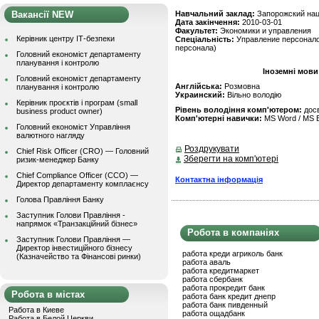
Вакансії NEW
Навчальний заклад:
Запорожский нац
Дата закінчення:
2010-03-01
Факультет:
Экономики и управления
Керівник центру ІТ-безпеки
Спеціальність:
Управление персонало
персонала)
Головний економіст департаменту
планування і контролю
Іноземні мови
Головний економіст департаменту
Англійська:
Розмовна
планування і контролю
Украинский:
Вільно володію
Керівник проєктів і програм (small
Рівень володіння комп'ютером:
дос
business product owner)
Комп'ютерні навички:
MS Word / MS E
Головний економіст Управління
валютного нагляду
Роздрукувати
Chief Risk Officer (CRO) — Головний
Зберегти на комп'ютері
ризик-менеджер Банку
Chief Compliance Officer (CCO) —
Контактна інформація
Директор департаменту комплаєнсу
Голова Правління Банку
Заступник Голови Правління -
напрямок «Транзакційний бізнес»
Робота в компаніях
Заступник Голови Правління —
Директор інвестиційного бізнесу
работа креди агриколь банк
(Казначейство та Фінансові ринки)
работа аваль
работа кредитмаркет
работа сбербанк
работа прокредит банк
Робота в містах
работа банк кредит днепр
работа банк пивденный
Работа в Киеве
работа ощадбанк
Работа в Белой Церкви