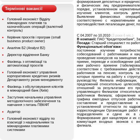
формирования депозитных и юридичес
и физических лиц предпринимателе
Термінові вакансії
порядке, установленном нормативны
изучение клиентов, контроль дея
Выявление финансовых операци
Головний економіст Відділу
соответственно с нормативными 
міжнародних платежів та
противодействия легализации денег, 
казначейських операцій (валютний
контроль)
C 04.2007 по 10.2010
(3 роки 6 міс.)
Керівник проєктів і програм (small
В компанії:
ПАО "Кредитпромбанк", З
business product owner)
Посада:
Старший специалист по работ
Функціональні обов'язки:
Аналітик Б2 (Analyst B2)
постоянное изучение потребнос
собеседований с работниками и кан
Директор відділення Банку
проведение конкурсов на замещение 
Фахівець з оптимізації та
приеме, переводе и освобождении раб
автоматизації проєктів
ими рабочего времени (табелирова
соответствии с требованиями дейст
Головний економіст управління
работников на пенсию; контроль за
корпоративних кредитних ризиків
которые приняты на работу к структ
Департаменту ризик-менеджменту
руководству Филиала информации,
предложений относительно целесооб
Фахівець з обслуговування клієнтів
отношений за результатами его пр
в міжнародний банк (Київ)
управляющего Филиалом относительно
работников Филиала; оформление к
Заступник начальника управління
графика ежегодных отпусков работн
методологічного забезпечення та
составление и предоставление к
навчання з питань ПВК/ФТ
установленной отчетности по кадро
корреспонденции Организация работ 
Аудитор
подразделениях и сдаче их в ар
Формирование дел канцелярии и их с
Головний економіст відділу по
коммутация входных звонков с вн
взаємодії з національними та
филиала.
міжнародними платіжними
системами