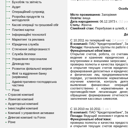
Бухоблік та звітність
Аудит
Особи
Операційний супровід
Місто проживання:
Запоріжжя
Розробка продуктів та
Освіта:
вища
методологія
Дата народження:
06.12.1973 г.
(52 ро
Касові операції та грошовий обіг
Стать:
Жіноча
Сімейний стан:
Перебуваю в шлюбі, є 
Платіжні картки
До
Інформаційні технології
Маркетинг та реклама
C 10.2011 по теперішній час
(14 років 10
В компанії:
ПАО "Кредитпромбанк", З
Юридична служба
Посада:
Начальник группы по работе 
Стягнення заборгованості
Функціональні обов'язки:
Служба безпеки
Открытие счетов, робота, со счетам
ведение и хранение юридических д
Управління персоналом
внутренними и внешними запросами; 
Діловодство
проверка полноты и качества предос
и открытия текущих счетов юридичес
Розвиток філіальної мережі
формирования депозитных и юридичес
Філії та відділення банку
и физических лиц предпринимателе
(керівники)
порядке, установленном нормативны
изучение клиентов, контроль дея
Адміністративно-господарська
выявление финансовых операци
частина
соответственно с нормативными 
Різне
противодействия легализации ден
Страхові компанії
обращение: формирование отчетности
заполнения кассовых символов.
Лізингові компанії
Аудиторські компанії
Інвестиційні компанії
C 10.2010 по 10.2011
(1 рік )
В компанії:
ПАО "Кредитпромбанк", З
Компанії з управління активами
Посада:
Ведущий экономист отдела по
Ділінгові компанії та Forex
Функціональні обов'язки:
Різне
проверка полноты и качества предос
и открытия текущих счетов юридичес