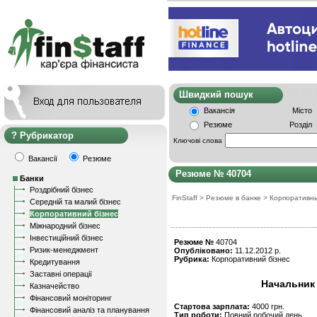
Швидкий пошу
Вакансія
Місто
Резюме
Розділ
Рубрикатор
Ключові слова
Вакансії
Резюме
Резюме № 40704
Банки
Роздрібний бізнес
FinStaff
>
Резюме в банке
>
Корпоративн
Середній та малий бізнес
Корпоративний бізнес
Міжнародний бізнес
Інвестиційний бізнес
Резюме №
40704
Ризик-менеджмент
Опубліковано:
11.12.2012 р.
Рубрика:
Корпоративний бізнес
Кредитування
Заставні операції
Начальник 
Казначейство
Фінансовий моніторинг
Стартова зарплата:
4000 грн.
Фінансовий аналіз та планування
Тип роботи:
Повний робочий день