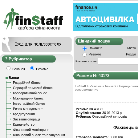
Швидкий пошу
Вакансія
Місто
Резюме
Розділ
Рубрикатор
Ключові слова
Вакансії
Резюме
Резюме № 43172
Банки
Роздрібний бізнес
FinStaff
>
Резюме в банке
>
Операционно
Середній та малий бізнес
сопровождение
Корпоративний бізнес
Міжнародний бізнес
Інвестиційний бізнес
Ризик-менеджмент
Резюме №
43172
Опубліковано:
30.01.2013 р.
Кредитування
Рубрика:
Операційний супровід
Заставні операції
Казначейство
Фахівець в
Фінансовий моніторинг
Фінансовий аналіз та планування
Стартова зарплата:
3500 грн.