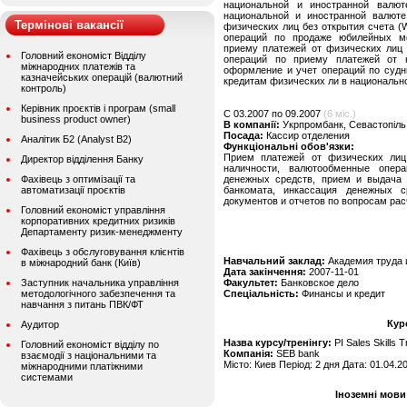
национальной и иностранной валют
национальной и иностранной валют
Термінові вакансії
физических лиц без открытия счета (
операций по продаже юбилейных мо
приему платежей от физических лиц 
Головний економіст Відділу
операций по приему платежей от 
міжнародних платежів та
оформление и учет операций по судн
казначейських операцій (валютний
кредитам физических ли в национально
контроль)
Керівник проєктів і програм (small
C 03.2007 по 09.2007
(6 міс.)
business product owner)
В компанії:
Укрпромбанк, Севастопіль
Посада:
Кассир отделения
Аналітик Б2 (Analyst B2)
Функціональні обов'язки:
Прием платежей от физических лиц
Директор відділення Банку
наличности, валютообменные опер
Фахівець з оптимізації та
денежных средств, прием и выдача 
автоматизації проєктів
банкомата, инкассация денежных 
документов и отчетов по вопросам рас
Головний економіст управління
корпоративних кредитних ризиків
Департаменту ризик-менеджменту
Фахівець з обслуговування клієнтів
Навчальний заклад:
Академия труда 
в міжнародний банк (Київ)
Дата закінчення:
2007-11-01
Заступник начальника управління
Факультет:
Банковское дело
методологічного забезпечення та
Спеціальність:
Финансы и кредит
навчання з питань ПВК/ФТ
Кур
Аудитор
Назва курсу/тренінгу:
PI Sales Skills T
Головний економіст відділу по
Компанія:
SEB bank
взаємодії з національними та
Місто: Киев Період: 2 дня Дата: 01.04.2
міжнародними платіжними
системами
Іноземні мови