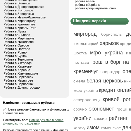
работа аваль
Работа в Виннице
работа сбербанк
Работа в Днепропетровске
работа креди агриколь банк
Работа в Житомире
Работа в Запорожье
Работа в Ивано-Франковске
Швидкий перехід
Работа в Кировограде
Работа в Кременчуге
Работа в Кривом Роге
Работа в Луцке
миргород
д
борисполь
Работа во Львове
Работа в Мариуполе
Работа в Николаеве
харьков
хмельницкий
креди
Работа в Одессе
Работа в Полтаве
мфо україна
Работа в Ровно
шостка
из
Работа в Сумах
Работа в Тернополе
гроші в борг на
полтава
Работа в Ужгороде
Работа в Харькове
Работа в Херсоне
кременчуг
оп
энергодар
Работа в Хмельницком
Работа в Черкассах
белая церковь
Работа в Чернигове
смела
ник
Работа в Черновцах
Работа в Других городах
кредит онлай
мфо україни
кривой рог
северодонецк
Наиболее посещаемые рубрики
экономист
срочно
гроші 
✅ Новые резюме банковских и финансовых
специалистов
україни
рейтинг
кассир
Посмотреть все:
Новые резюме в банке,
финансах и страховании
изюм
ден
картку
каменское
Резюме руководителей в банке и финансах