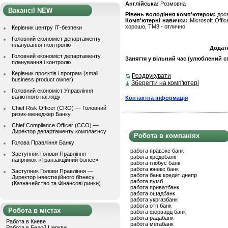
Англійська:
Розмовна
Вакансії NEW
Рівень володіння комп'ютером:
дос
Комп'ютерні навички:
Microsoft Offi
хорошо, ТМ3 - отлично
Керівник центру ІТ-безпеки
Головний економіст департаменту
планування і контролю
Додат
Головний економіст департаменту
Заняття у вільний час (улюблений сп
планування і контролю
Керівник проєктів і програм (small
Роздрукувати
business product owner)
Зберегти на комп'ютері
Головний економіст Управління
валютного нагляду
Контактна інформація
Chief Risk Officer (CRO) — Головний
ризик-менеджер Банку
Chief Compliance Officer (CCO) —
Директор департаменту комплаєнсу
Робота в компаніях
Голова Правління Банку
работа правэкс банк
Заступник Голови Правління -
работа кредобанк
напрямок «Транзакційний бізнес»
работа глобус банк
работа юнекс банк
Заступник Голови Правління —
работа банк кредит днепр
Директор інвестиційного бізнесу
работа пумб
(Казначейство та Фінансові ринки)
работа приватбанк
работа ощадбанк
работа укргазбанк
работа отп банк
Робота в містах
работа форвард банк
работа радабанк
Работа в Киеве
работа мегабанк
Работа в Белой Церкви