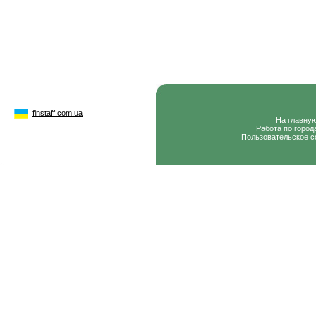
finstaff.com.ua
На главну
Работа по город
Пользовательское с