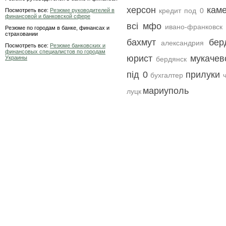
херсон
кам
кредит под 0
Посмотреть все:
Резюме руководителей в
финансовой и банковской сфере
всі мфо
ивано-франковск
Резюме по городам в банке, финансах и
страховании
бахмут
бер
александрия
Посмотреть все:
Резюме банковских и
финансовых специалистов по городам
юрист
мукачев
Украины
бердянск
під 0
прилуки
бухгалтер
мариуполь
луцк