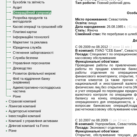
Бухоблік та звітність
Тип роботи:
Повний робочий день
Аудит
Операційний супровід
Особи
Розробка продуктів та
Місто проживання:
Севастопіль
методологія
Освіта:
вища
Касові операції та грошовий обіг
Дата народження:
26.08.1985 г.
(41 год
Стать:
Жіноча
Платіжні картки
Сімейний стан:
Не перебуваю в шлюбі,
Інформаційні технології
До
Маркетинг та реклама
C 09.2009 по 08.2012
(2 роки 11 міс.)
Юридична служба
В компанії:
ПУАО "СЕБ Банк", Севасто
Стягнення заборгованості
Посада:
Специалист по операционному
Служба безпеки
кассовому обслуживанию
Функціональні обов'язки:
Управління персоналом
Проведение работы по привлечению 
Діловодство
работы по продаже клиентам банко
работы отделения по операционн
Розвиток філіальної мережі
финансового мониторинга; открытие, 
Філії та відділення банку
счетов клиентов (а также прочих 
(керівники)
национальной и иностранной валют
физических лиц без открытия счета (WU
Адміністративно-господарська
и учет операций по переводам юридиче
частина
валютного контроля по операциям ф
Різне
балансу на конец операционного 
Страхові компанії
операционного дня операциониста, а 
вопросам банковских операций;под
Лізингові компанії
расчетнокассовому обслуживанию кли
Аудиторські компанії
Інвестиційні компанії
C 10.2007 по 08.2009
(1 рік 10 міс.)
Компанії з управління активами
В компанії:
Укрпромбанк, Севастопіль
Ділінгові компанії та Forex
Посада:
Экономист отделения
Різне
Функціональні обов'язки:
Открытие, обслуживание текущих, де