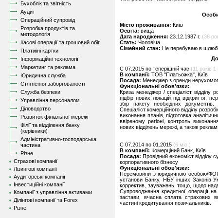
Бухоблік та звітність
Аудит
Особи
Операційний супровід
Місто проживання:
Київ
Розробка продуктів та
Освіта:
вища
методологія
Дата народження:
23.12.1987 г.
(38 рок
Касові операції та грошовий обіг
Стать:
Чоловіча
Сімейний стан:
Не перебуваю в шлюбі,
Платіжні картки
До
Інформаційні технології
Маркетинг та реклама
C 07.2015 по теперішній час
(11 років 1 
В компанії:
ТОВ "Платьожка", Київ
Юридична служба
Посада:
Менеджер з оренди нерухомо
Стягнення заборгованості
Функціональні обов'язки:
Служба безпеки
Криза менеджер / спеціаліст відділу р
підбір нових локацій під відкриття, п
Управління персоналом
збір пакету необхідних документів.
Діловодство
Спеціаліст комерційного відділу розроб
виконання планів, підготовка аналітичн
Розвиток філіальної мережі
ввіреному регіоні, контроль виконан
Філії та відділення банку
нових відділень мережі, а також реклам
(керівники)
Адміністративно-господарська
C 07.2014 по 01.2015
(6 міс.)
частина
В компанії:
Комерціний Банк, Київ
Різне
Посада:
Провідний економіст відділу 
Страхові компанії
корпоративного бізнесу
Функціональні обов'язки:
Лізингові компанії
Перемовини з юридичною особою/ФОП, 
Аудиторські компанії
установи Банку, НБУ інших Законів У
Інвестиційні компанії
корректив, зауважень, тощо, щодо над
Супроводження кредитної операції на 
Компанії з управління активами
застави, вчасна сплата страхових в
Ділінгові компанії та Forex
частині кредитування позичальників.
Різне