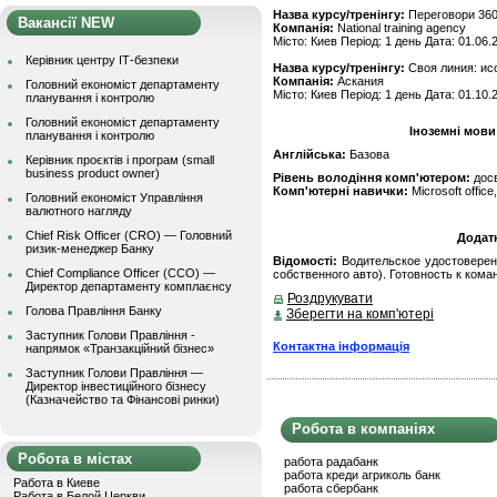
Назва курсу/тренінгу:
Переговори 36
Вакансії NEW
Компанія:
National training agency
Місто: Киев Період: 1 день Дата: 01.06.
Керівник центру ІТ-безпеки
Назва курсу/тренінгу:
Своя линия: ис
Компанія:
Аскания
Головний економіст департаменту
Місто: Киев Період: 1 день Дата: 01.10.
планування і контролю
Головний економіст департаменту
Іноземні мови
планування і контролю
Англійська:
Базова
Керівник проєктів і програм (small
business product owner)
Рівень володіння комп'ютером:
дос
Комп'ютерні навички:
Microsoft office,
Головний економіст Управління
валютного нагляду
Chief Risk Officer (CRO) — Головний
Додат
ризик-менеджер Банку
Відомості:
Водительское удостоверени
Chief Compliance Officer (CCO) —
собственного авто). Готовность к кома
Директор департаменту комплаєнсу
Роздрукувати
Голова Правління Банку
Зберегти на комп'ютері
Заступник Голови Правління -
Контактна інформація
напрямок «Транзакційний бізнес»
Заступник Голови Правління —
Директор інвестиційного бізнесу
(Казначейство та Фінансові ринки)
Робота в компаніях
Робота в містах
работа радабанк
работа креди агриколь банк
Работа в Киеве
работа сбербанк
Работа в Белой Церкви