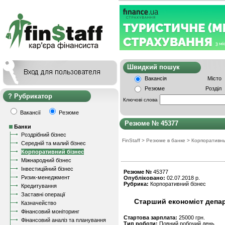
Швидкий пошу
Вакансія
Місто
Резюме
Розділ
Рубрикатор
Ключові слова
Вакансії
Резюме
Резюме № 45377
Банки
Роздрібний бізнес
FinStaff
>
Резюме в банке
>
Корпоративн
Середній та малий бізнес
Корпоративний бізнес
Міжнародний бізнес
Інвестиційний бізнес
Резюме №
45377
Ризик-менеджмент
Опубліковано:
02.07.2018 р.
Рубрика:
Корпоративний бізнес
Кредитування
Заставні операції
Старший економіст депар
Казначейство
Фінансовий моніторинг
Стартова зарплата:
25000 грн.
Фінансовий аналіз та планування
Тип роботи:
Повний робочий день