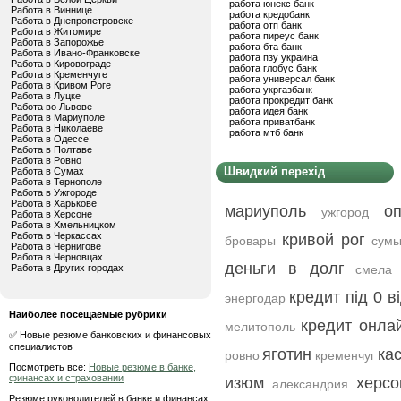
работа юнекс банк
Работа в Виннице
работа кредобанк
Работа в Днепропетровске
работа отп банк
Работа в Житомире
работа пиреус банк
Работа в Запорожье
работа бта банк
Работа в Ивано-Франковске
работа пзу украина
Работа в Кировограде
работа глобус банк
Работа в Кременчуге
работа универсал банк
Работа в Кривом Роге
работа укргазбанк
Работа в Луцке
работа прокредит банк
Работа во Львове
работа идея банк
Работа в Мариуполе
работа приватбанк
Работа в Николаеве
работа мтб банк
Работа в Одессе
Работа в Полтаве
Работа в Ровно
Швидкий перехід
Работа в Сумах
Работа в Тернополе
Работа в Ужгороде
Работа в Харькове
мариуполь
оп
ужгород
Работа в Херсоне
Работа в Хмельницком
Работа в Черкассах
кривой рог
бровары
сум
Работа в Чернигове
Работа в Черновцах
деньги в долг
Работа в Других городах
смела
кредит під 0 в
энергодар
Наиболее посещаемые рубрики
кредит онлай
мелитополь
✅ Новые резюме банковских и финансовых
специалистов
яготин
ка
ровно
кременчуг
Посмотреть все:
Новые резюме в банке,
финансах и страховании
изюм
херсо
александрия
Резюме руководителей в банке и финансах