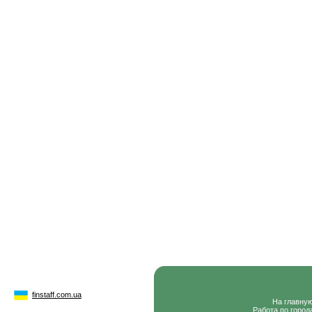
finstaff.com.ua
На главну
Работа по город