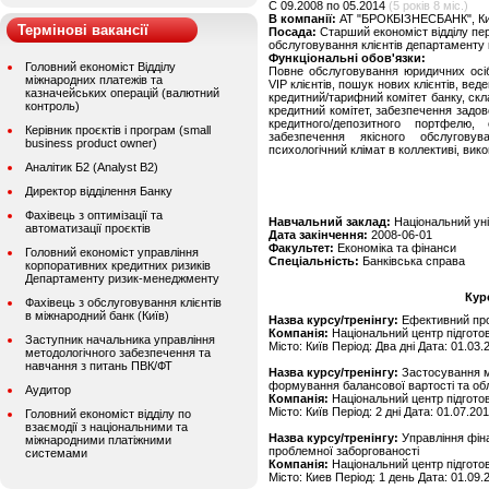
C 09.2008 по 05.2014
(5 років 8 міс.)
В компанії:
АТ "БРОКБІЗНЕСБАНК", Ки
Термінові вакансії
Посада:
Старший економіст відділу пе
обслуговування клієнтів департаменту 
Функціональні обов'язки:
Головний економіст Відділу
Повне обслуговування юридичних осіб
міжнародних платежів та
VIP клієнтів, пошук нових клієнтів, ве
казначейських операцій (валютний
кредитний/тарифний комітет банку, скла
контроль)
кредитний комітет, забезпечення задов
кредитного/депозитного портфелю,
Керівник проєктів і програм (small
забезпечення якісного обслуговув
business product owner)
психологічний клімат в коллективі, вик
Аналітик Б2 (Analyst B2)
Директор відділення Банку
Фахівець з оптимізації та
Навчальний заклад:
Національний уні
автоматизації проєктів
Дата закінчення:
2008-06-01
Факультет:
Економіка та фінанси
Головний економіст управління
Спеціальність:
Банківська справа
корпоративних кредитних ризиків
Департаменту ризик-менеджменту
Кур
Фахівець з обслуговування клієнтів
в міжнародний банк (Київ)
Назва курсу/тренінгу:
Ефективний про
Компанія:
Національний центр підготов
Заступник начальника управління
Місто: Київ Період: Два дні Дата: 01.03.
методологічного забезпечення та
навчання з питань ПВК/ФТ
Назва курсу/тренінгу:
Застосування м
формування балансової вартості та обл
Аудитор
Компанія:
Національний центр підготов
Місто: Київ Період: 2 дні Дата: 01.07.20
Головний економіст відділу по
взаємодії з національними та
Назва курсу/тренінгу:
Управління фін
міжнародними платіжними
проблемної заборгованості
системами
Компанія:
Національний центр підготов
Місто: Киев Період: 1 день Дата: 01.09.