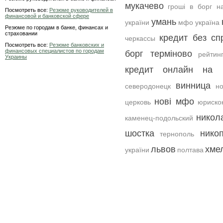
мукачево
гроші в борг н
Посмотреть все:
Резюме руководителей в
финансовой и банковской сфере
умань
україни
мфо україна
Резюме по городам в банке, финансах и
страховании
кредит без сп
черкассы
Посмотреть все:
Резюме банковских и
финансовых специалистов по городам
борг терміново
рейтин
Украины
кредит онлайн на к
винница
северодонецк
н
нові мфо
церковь
юриско
никол
каменец-подольский
шостка
нико
тернополь
львов
хме
україни
полтава