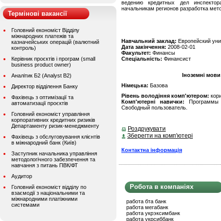
ведению кредитных дел инспекто
начальникам регионов разработка мет
Термінові вакансії
Головний економіст Відділу
міжнародних платежів та
Навчальний заклад:
Европейский уни
казначейських операцій (валютний
Дата закінчення:
2008-02-01
контроль)
Факультет:
Финансы
Керівник проєктів і програм (small
Спеціальність:
Финансист
business product owner)
Іноземні мови
Аналітик Б2 (Analyst B2)
Німецька:
Базова
Директор відділення Банку
Рівень володіння комп'ютером:
кор
Фахівець з оптимізації та
Комп'ютерні навички:
Программы Mi
автоматизації проєктів
Свободный пользователь.
Головний економіст управління
корпоративних кредитних ризиків
Департаменту ризик-менеджменту
Роздрукувати
Зберегти на комп'ютері
Фахівець з обслуговування клієнтів
в міжнародний банк (Київ)
Контактна інформація
Заступник начальника управління
методологічного забезпечення та
навчання з питань ПВК/ФТ
Аудитор
Робота в компаніях
Головний економіст відділу по
взаємодії з національними та
міжнародними платіжними
работа бта банк
системами
работа мегабанк
работа укрэксимбанк
работа укрсиббанк