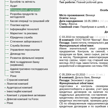
Бухоблік та звітність
Тип роботи:
Повний робочий день
Аудит
Операційний супровід
Особи
Розробка продуктів та
Місто проживання:
Вінниця
методологія
Освіта:
вища
Касові операції та грошовий обіг
Дата народження:
16.05.1984 г.
(42 ро
Стать:
Жіноча
Платіжні картки
Сімейний стан:
Перебуваю в шлюбі, є 
Інформаційні технології
До
Маркетинг та реклама
C 03.2010 по теперішній час
(16 років 5 
Юридична служба
В компанії:
ООО "ВЗУИ "Винтар", Він
Стягнення заборгованості
Посада:
Заместитель генерального ди
Служба безпеки
Функціональні обов'язки:
Имею значительный опыт управле
Управління персоналом
предприятия. Контроль за сменой, 
Діловодство
продукции на брак, заказ сырья, рас
за месяц. Проведение инвентаризации
Розвиток філіальної мережі
мастер смены, через год старший ма
Філії та відділення банку
месяца 2013 года заместитель генера
(керівники)
разработкой и введением системы НАС
Адміністративно-господарська
частина
C 05.2004 по 03.2010
(5 років 10 міс.)
Різне
В компанії:
Дельта банк, Вінниця
Страхові компанії
Посада:
Экономист отдела
Функціональні обов'язки:
Лізингові компанії
подготовка и контроль своевре
Аудиторські компанії
документооборота и архива; учет кре
Інвестиційні компанії
кредитных договоров на наличие по
поддельных документов; составление
Компанії з управління активами
кредитному инспектору; проведение 
Ділінгові компанії та Forex
кредитных инспекторов; проверка доку
Різне
СБ по обнаруженным нарушениямотдел
кредитным договорам и по ошибкам в