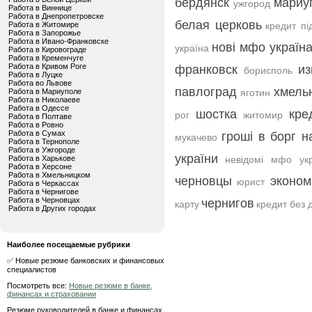
бердянск
мариу
ужгород
Работа в Виннице
Работа в Днепропетровске
белая церковь
Работа в Житомире
кредит пі
Работа в Запорожье
Работа в Ивано-Франковске
нові мфо україн
україна
Работа в Кировограде
Работа в Кременчуге
Работа в Кривом Роге
франковск
и
борисполь
Работа в Луцке
Работа во Львове
павлоград
хмель
Работа в Мариуполе
яготин
Работа в Николаеве
Работа в Одессе
шостка
кре
рог
житомир
Работа в Полтаве
Работа в Ровно
Работа в Сумах
гроші в борг н
мукачево
Работа в Тернополе
Работа в Ужгороде
україни
Работа в Харькове
невідомі мфо укр
Работа в Херсоне
Работа в Хмельницком
черновцы
эконом
юрист
Работа в Черкассах
Работа в Чернигове
Работа в Черновцах
чернигов
карту
кредит без 
Работа в Других городах
Наиболее посещаемые рубрики
✅ Новые резюме банковских и финансовых
специалистов
Посмотреть все:
Новые резюме в банке,
финансах и страховании
Резюме руководителей в банке и финансах