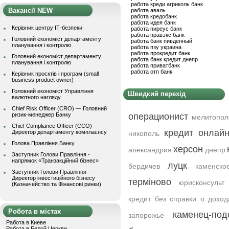
работа креди агриколь банк
Вакансії NEW
работа аваль
работа кредобанк
работа идея банк
Керівник центру ІТ-безпеки
работа пиреус банк
работа правэкс банк
Головний економіст департаменту
работа банк пивденный
планування і контролю
работа пзу украина
работа прокредит банк
Головний економіст департаменту
работа банк кредит днепр
планування і контролю
работа приватбанк
работа отп банк
Керівник проєктів і програм (small
business product owner)
Головний економіст Управління
Швидкий перехід
валютного нагляду
Chief Risk Officer (CRO) — Головний
ризик-менеджер Банку
операционист
мелитопол
Chief Compliance Officer (CCO) —
кредит онлайн
Директор департаменту комплаєнсу
никополь
Голова Правління Банку
херсон
александрия
днепр
Заступник Голови Правління -
напрямок «Транзакційний бізнес»
луцк
бердичев
каменско
Заступник Голови Правління —
Директор інвестиційного бізнесу
терміново
юрисконсульт
(Казначейство та Фінансові ринки)
кредит без справки о доход
Робота в містах
каменец-под
запорожье
Работа в Киеве
Работа в Белой Церкви