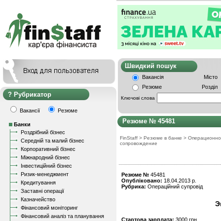
Швидкий пошу
Вакансія
Місто
Резюме
Розділ
Рубрикатор
Ключові слова
Вакансії
Резюме
Резюме № 45481
Банки
Роздрібний бізнес
FinStaff
>
Резюме в банке
>
Операционно
Середній та малий бізнес
сопровождение
Корпоративний бізнес
Міжнародний бізнес
Інвестиційний бізнес
Ризик-менеджмент
Резюме №
45481
Опубліковано:
18.04.2013 р.
Кредитування
Рубрика:
Операційний супровід
Заставні операції
Казначейство
Э
Фінансовий моніторинг
Фінансовий аналіз та планування
Стартова зарплата:
3000 грн.