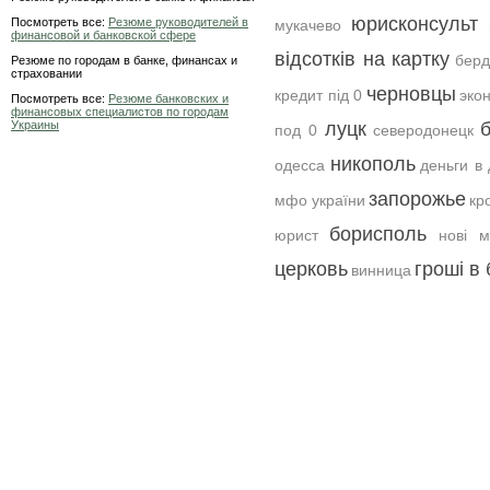
юрисконсульт
Посмотреть все:
Резюме руководителей в
мукачево
финансовой и банковской сфере
відсотків на картку
берд
Резюме по городам в банке, финансах и
страховании
черновцы
кредит під 0
эко
Посмотреть все:
Резюме банковских и
финансовых специалистов по городам
Украины
луцк
под 0
северодонецк
никополь
одесса
деньги в 
запорожье
мфо україни
кр
борисполь
юрист
нові 
церковь
гроші в 
винница