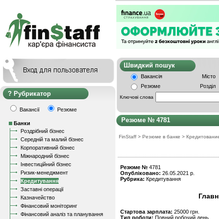
Швидкий пошу
Вакансія
Місто
Резюме
Розділ
Рубрикатор
Ключові слова
Вакансії
Резюме
Резюме № 4781
Банки
Роздрібний бізнес
FinStaff
>
Резюме в банке
>
Кредитовани
Середній та малий бізнес
Корпоративний бізнес
Міжнародний бізнес
Інвестиційний бізнес
Резюме №
4781
Ризик-менеджмент
Опубліковано:
26.05.2021 р.
Рубрика:
Кредитування
Кредитування
Заставні операції
Главн
Казначейство
Фінансовий моніторинг
Стартова зарплата:
25000 грн.
Фінансовий аналіз та планування
Тип роботи:
Повний робочий день