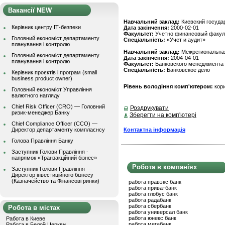
Вакансії NEW
Навчальний заклад:
Киевский госуда
Керівник центру ІТ-безпеки
Дата закінчення:
2000-02-01
Факультет:
Учетно финансовый факул
Головний економіст департаменту
Спеціальність:
«Учет и аудит»
планування і контролю
Навчальний заклад:
Межрегиональная
Головний економіст департаменту
Дата закінчення:
2004-04-01
планування і контролю
Факультет:
Банковского менеджмента
Спеціальність:
Банковское дело
Керівник проєктів і програм (small
business product owner)
Рівень володіння комп'ютером:
кор
Головний економіст Управління
валютного нагляду
Chief Risk Officer (CRO) — Головний
Роздрукувати
ризик-менеджер Банку
Зберегти на комп'ютері
Chief Compliance Officer (CCO) —
Контактна інформація
Директор департаменту комплаєнсу
Голова Правління Банку
Заступник Голови Правління -
напрямок «Транзакційний бізнес»
Робота в компаніях
Заступник Голови Правління —
Директор інвестиційного бізнесу
(Казначейство та Фінансові ринки)
работа правэкс банк
работа приватбанк
работа глобус банк
работа радабанк
работа сбербанк
Робота в містах
работа универсал банк
работа юнекс банк
Работа в Киеве
работа мегабанк
Работа в Белой Церкви