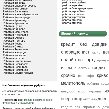
работа альфа банк
Работа в Виннице
работа идея банк
Работа в Днепропетровске
работа банк кредит днепр
Работа в Житомире
работа укрсиббанк
Работа в Запорожье
работа кредобанк
Работа в Ивано-Франковске
работа укргазбанк
Работа в Кировограде
работа бта банк
Работа в Кременчуге
работа отп банк
Работа в Кривом Роге
Работа в Луцке
Работа во Львове
Работа в Мариуполе
Швидкий перехід
Работа в Николаеве
Работа в Одессе
Работа в Полтаве
кредит без довідк
Работа в Ровно
Работа в Сумах
Работа в Тернополе
операционист
де
касир
Работа в Ужгороде
Работа в Харькове
Работа в Херсоне
онлайн на карту
прилук
Работа в Хмельницком
Работа в Черкассах
изюм
кредит 
Работа в Чернигове
аналитик
Работа в Черновцах
Работа в Других городах
срочно
криво
все мфо
мелитополь
рейтинг кред
Наиболее посещаемые рубрики
и
невідомі мфо україни
✅ Новые резюме банковских и финансовых
специалистов
энергодар
днеп
житомир
Посмотреть все:
Новые резюме в банке,
финансах и страховании
кредит без справки о дох
Резюме руководителей в банке и финансах