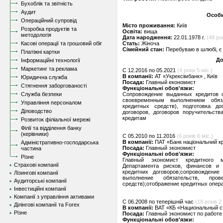
Бухоблік та звітність
Аудит
Особи
Операційний супровід
Місто проживання:
Київ
Розробка продуктів та
Освіта:
вища
методологія
Дата народження:
22.01.1978 г.
(48 рок
Касові операції та грошовий обіг
Стать:
Жіноча
Сімейний стан:
Перебуваю в шлюбі, є 
Платіжні картки
До
Інформаційні технології
Маркетинг та реклама
C 12.2016 по 05.2021
(4 роки 5 міс.)
В компанії:
АТ «Укрексімбанк» , Київ
Юридична служба
Посада:
Главный економист
Стягнення заборгованості
Функціональні обов'язки:
Служба безпеки
Сопровождение выданных кредитов о
своевременным выполнением обяза
Управління персоналом
кредитных средств), подготовка до
Діловодство
договоров, договоров поручительст
кредитам
Розвиток філіальної мережі
Філії та відділення банку
(керівники)
C 05.2010 по 11.2016
(6 років 6 міс.)
В компанії:
ПАТ «Банк національний кр
Адміністративно-господарська
Посада:
Главный экономист
частина
Функціональні обов'язки:
Різне
Главный экономист кредитного м
Страхові компанії
Департамента рисков, финансов и э
кредитних договоров;сопровождение
Лізингові компанії
выполнение обязательств, пров
Аудиторські компанії
средств);отображение кредитных опера
Інвестиційні компанії
Компанії з управління активами
C 06.2008 по теперішній час
(18 років 2 
Ділінгові компанії та Forex
В компанії:
ВАТ «КБ «Национальный ст
Різне
Посада:
Главный экономист по работе 
Функціональні обов'язки: