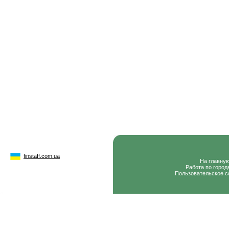
finstaff.com.ua
На главну
Работа по город
Пользовательское с