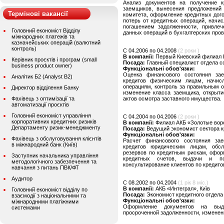
Анализ документов на получение к
заемщиков, вынесения предложений 
Термінові вакансії
комитета, оформление кредитных дог
потерь от кредитных операций, начи
погашением задолженности, привлеч
Головний економіст Відділу
данных операций в бухгалтерских пров
міжнародних платежів та
казначейських операцій (валютний
контроль)
C 04.2006 по 04.2008
(2 роки )
В компанії:
Первый Киевский филиал В
Керівник проєктів і програм (small
Посада:
Главный специалист отдела 
business product owner)
Функціональні обов'язки:
Оценка финансового состояния за
Аналітик Б2 (Analyst B2)
кредитов физическим лицам, начис
операциям, контроль за правильным о
Директор відділення Банку
изменение класса заемщика, открыти
Фахівець з оптимізації та
актов осмотра заставного имущества.
автоматизації проєктів
Головний економіст управління
C 04.2004 по 04.2006
(2 роки )
корпоративних кредитних ризиків
В компанії:
Филиал АКБ «Золотые воро
Департаменту ризик-менеджменту
Посада:
Ведущий экономист сектора к
Функціональні обов'язки:
Фахівець з обслуговування клієнтів
Расчет финансового состояния за
в міжнародний банк (Київ)
кредитов юридическим лицам, обс
резервов по кредитным рискам, офор
Заступник начальника управління
кредитных счетов, выдачи и пог
методологічного забезпечення та
консультирование клиентов по кредито
навчання з питань ПВК/ФТ
Аудитор
C 08.2002 по 04.2004
(1 рік 8 міс.)
В компанії:
АКБ «Интеграл», Київ
Головний економіст відділу по
Посада:
Экономист кредитного отдела
взаємодії з національними та
Функціональні обов'язки:
міжнародними платіжними
Оформление документов на выдач
системами
просроченной задолженности, изменен