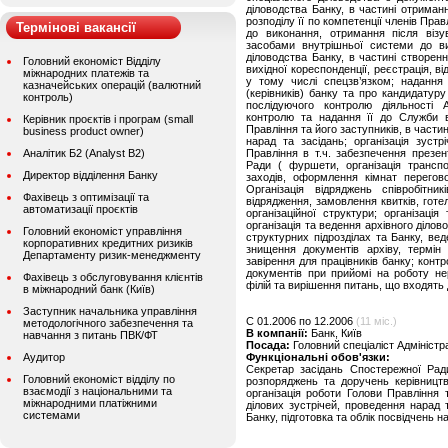
діловодства Банку, в частині отриманн
розподілу її по компетенції членів Пра
Термінові вакансії
до виконання, отримання після візу
засобами внутрішньої системи до ви
діловодства Банку, в частині створенн
Головний економіст Відділу
вихідної кореспонденції, реєстрація, 
міжнародних платежів та
у тому числі спецзв’язком; надання
казначейських операцій (валютний
(керівників) банку та про кандидатур
контроль)
послідуючого контролю діяльності А
контролю та надання її до Служби в
Керівник проєктів і програм (small
Правління та його заступників, в части
business product owner)
нарад та засідань; організація зуст
Аналітик Б2 (Analyst B2)
Правління в т.ч. забезпечення презе
Ради ( фуршети, організація трансп
Директор відділення Банку
заходів, оформлення кімнат перегов
Організація відряджень співробітни
Фахівець з оптимізації та
відрядження, замовлення квитків, готел
автоматизації проєктів
організаційної структури; організаці
організація та ведення архівного діло
Головний економіст управління
структурних підрозділах та Банку, веде
корпоративних кредитних ризиків
знищення документів архіву, термін 
Департаменту ризик-менеджменту
завірення для працівників банку; контр
документів при прийомі на роботу нер
Фахівець з обслуговування клієнтів
філій та вирішення питань, що входять д
в міжнародний банк (Київ)
Заступник начальника управління
C 01.2006 по 12.2006
(11 міс.)
методологічного забезпечення та
В компанії:
Банк, Київ
навчання з питань ПВК/ФТ
Посада:
Головний спеціаліст Адміністр
Аудитор
Функціональні обов'язки:
Секретар засідань Спостережної Рад
Головний економіст відділу по
розпоряджень та доручень керівницт
взаємодії з національними та
організація роботи Голови Правління 
міжнародними платіжними
ділових зустрічей, проведення нарад та
системами
Банку, підготовка та облік посвідчень н