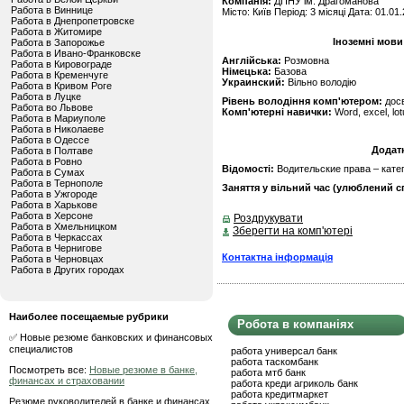
Компанія:
ДПНУ ім. Драгоманова
Работа в Виннице
Місто: Київ Період: 3 місяці Дата: 01.01
Работа в Днепропетровске
Работа в Житомире
Іноземні мови
Работа в Запорожье
Работа в Ивано-Франковске
Англійська:
Розмовна
Работа в Кировограде
Німецька:
Базова
Работа в Кременчуге
Украинский:
Вільно володію
Работа в Кривом Роге
Работа в Луцке
Рівень володіння комп'ютером:
дос
Работа во Львове
Комп'ютерні навички:
Word, excel, lot
Работа в Мариуполе
Работа в Николаеве
Работа в Одессе
Додат
Работа в Полтаве
Работа в Ровно
Відомості:
Водительские права – катег
Работа в Сумах
Работа в Тернополе
Заняття у вільний час (улюблений сп
Работа в Ужгороде
Работа в Харькове
Работа в Херсоне
Роздрукувати
Работа в Хмельницком
Зберегти на комп'ютері
Работа в Черкассах
Работа в Чернигове
Контактна інформація
Работа в Черновцах
Работа в Других городах
Наиболее посещаемые рубрики
Робота в компаніях
✅ Новые резюме банковских и финансовых
специалистов
работа универсал банк
работа таскомбанк
Посмотреть все:
Новые резюме в банке,
работа мтб банк
финансах и страховании
работа креди агриколь банк
работа кредитмаркет
Резюме руководителей в банке и финансах