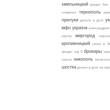
хмельницкий
кредит без
тернополь
славянск
юри
прилуки
у
деньги в долг
мфо україна
александрия
миргород
картку
херсо
кропивницкий
гроші в б
бровары
кредит під 0
чер
никополь
смела
мелитоп
шостка
деньги в долг на кар