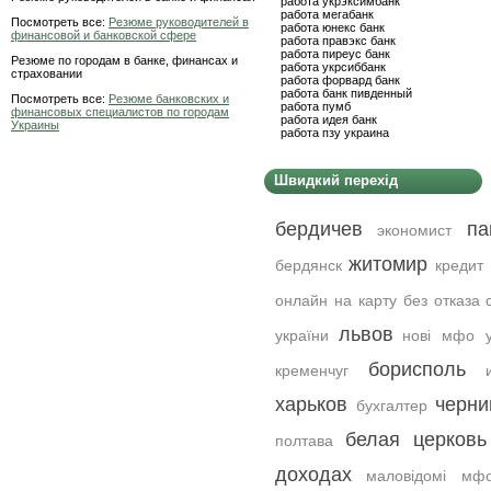
работа укрэксимбанк
работа мегабанк
Посмотреть все:
Резюме руководителей в
работа юнекс банк
финансовой и банковской сфере
работа правэкс банк
работа пиреус банк
Резюме по городам в банке, финансах и
работа укрсиббанк
страховании
работа форвард банк
работа банк пивденный
Посмотреть все:
Резюме банковских и
работа пумб
финансовых специалистов по городам
работа идея банк
Украины
работа пзу украина
Швидкий перехід
бердичев
па
экономист
житомир
бердянск
кредит
онлайн на карту без отказа 
львов
україни
нові мфо у
борисполь
кременчуг
харьков
черни
бухгалтер
белая церковь
полтава
доходах
маловідомі мф