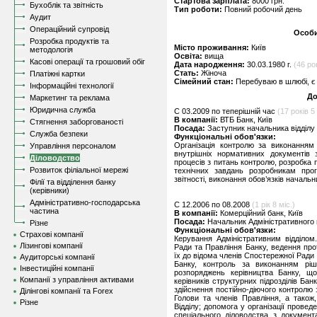
Стартова зарплата:
8000 грн.
Бухоблік та звітність
Тип роботи:
Повний робочий день
Аудит
Операційний супровід
Особи
Розробка продуктів та
Місто проживання:
Київ
методологія
Освіта:
вища
Касові операції та грошовий обіг
Дата народження:
30.03.1980 г.
(46 рок
Стать:
Жіноча
Платіжні картки
Сімейний стан:
Перебуваю в шлюбі, є 
Інформаційні технології
До
Маркетинг та реклама
Юридична служба
C 03.2009 по теперішній час
(17 років 5 
В компанії:
ВТБ Банк, Київ
Стягнення заборгованості
Посада:
Заступник начальника відділу
Служба безпеки
Функціональні обов'язки:
Організація контролю за виконанням
Управління персоналом
внутрішніх нормативних документів з
Діловодство
процесів з питань контролю, розробка п
Розвиток філіальної мережі
технічних завдань розробникам про
звітності, виконання обов’язків начальни
Філії та відділення банку
(керівники)
Адміністративно-господарська
C 12.2006 по 08.2008
(1 рік 8 міс.)
частина
В компанії:
Комерційний банк, Київ
Посада:
Начальник Адміністративного 
Різне
Функціональні обов'язки:
Страхові компанії
Керування Адміністративним відділом
Лізингові компанії
Ради та Правління Банку, ведення про
їх до відома членів Спостережної Ради 
Аудиторські компанії
Банку, контроль за виконанням ріш
Інвестиційні компанії
розпоряджень керівництва Банку, що
Компанії з управління активами
керівників структурних підрозділів Бан
здійснення постійно-діючого контролю
Ділінгові компанії та Forex
Голови та членів Правління, а також
Різне
Відділу; допомога у організації провед
спеціального діловодства з докумен