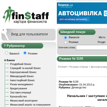
Швидкий пошу
Вакансія
Місто
Резюме
Розділ
Рубрикатор
Ключові слова
Вакансії
Резюме
Резюме № 5195
Банки
Роздрібний бізнес
FinStaff
>
Резюме в банке
>
Делопроизво
Середній та малий бізнес
Корпоративний бізнес
Міжнародний бізнес
Інвестиційний бізнес
Резюме №
5195
Ризик-менеджмент
Опубліковано:
01.04.2013 р.
Рубрика:
Діловодство
Кредитування
Заставні операції
Начальник / заступник 
Казначейство
загал
Фінансовий моніторинг
Фінансовий аналіз та планування