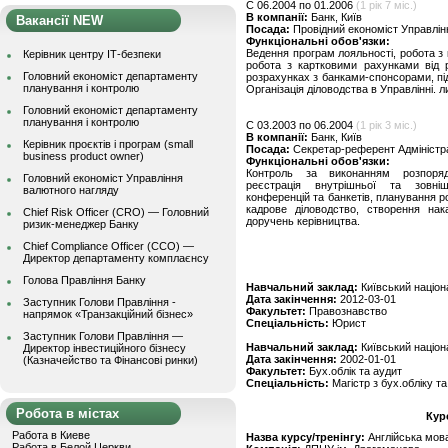
C 06.2004 по 01.2006
(1 рік 7 міс.)
В компанії:
Банк, Київ
Вакансії NEW
Посада:
Провідний економіст Управлін
Функціональні обов'язки:
Ведення програм лояльності, робота з 
Керівник центру ІТ-безпеки
робота з картковими рахунками від р
Головний економіст департаменту
розрахунках з банками-спонсорами, пі
планування і контролю
Організація діловодства в Управлінні.
Головний економіст департаменту
планування і контролю
C 03.2003 по 06.2004
(1 рік 3 міс.)
В компанії:
Банк, Київ
Керівник проєктів і програм (small
Посада:
Секретар-референт Адміністра
business product owner)
Функціональні обов'язки:
Контроль за виконанням розпоряд
Головний економіст Управління
реєстрація внутрішньої та зовнішн
валютного нагляду
конференцій та банкетів, планування ро
кадрове діловодство, створення нак
Chief Risk Officer (CRO) — Головний
доручень керівництва.
ризик-менеджер Банку
Chief Compliance Officer (CCO) —
Директор департаменту комплаєнсу
Голова Правління Банку
Навчальний заклад:
Київський націона
Дата закінчення:
2012-03-01
Заступник Голови Правління -
Факультет:
Правознавство
напрямок «Транзакційний бізнес»
Спеціальність:
Юрист
Заступник Голови Правління —
Навчальний заклад:
Київський націон
Директор інвестиційного бізнесу
Дата закінчення:
2002-01-01
(Казначейство та Фінансові ринки)
Факультет:
Бух.облік та аудит
Спеціальність:
Магістр з бух.обліку т
Робота в містах
Кур
Работа в Киеве
Назва курсу/тренінгу:
Англійська мов
Работа в Белой Церкви