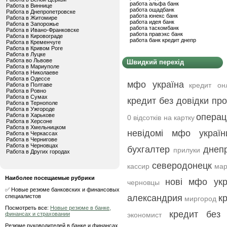
работа альфа банк
Работа в Виннице
работа ощадбанк
Работа в Днепропетровске
работа юнекс банк
Работа в Житомире
работа идея банк
Работа в Запорожье
работа таскомбанк
Работа в Ивано-Франковске
работа правэкс банк
Работа в Кировограде
работа банк кредит днепр
Работа в Кременчуге
Работа в Кривом Роге
Работа в Луцке
Работа во Львове
Швидкий перехід
Работа в Мариуполе
Работа в Николаеве
Работа в Одессе
мфо україна
кредит он
Работа в Полтаве
Работа в Ровно
Работа в Сумах
кредит без довідки пр
Работа в Тернополе
Работа в Ужгороде
Работа в Харькове
операц
0 відсотків на картку
Работа в Херсоне
Работа в Хмельницком
невідомі мфо україн
Работа в Черкассах
Работа в Чернигове
Работа в Черновцах
бухгалтер
днеп
прилуки
Работа в Других городах
северодонецк
кассир
мар
Наиболее посещаемые рубрики
нові мфо укр
черновцы
✅ Новые резюме банковских и финансовых
специалистов
александрия
к
миргород
Посмотреть все:
Новые резюме в банке,
кредит без
финансах и страховании
экономист
Резюме руководителей в банке и финансах