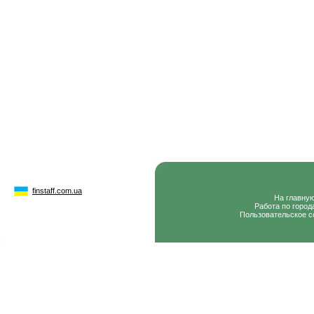
finstaff.com.ua
На главну
Работа по город
Пользовательское с