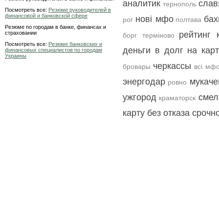
аналитик
слав
тернополь
Посмотреть все:
Резюме руководителей в
финансовой и банковской сфере
нові мфо
бах
рог
полтава
Резюме по городам в банке, финансах и
страховании
рейтинг 
борг терміново
Посмотреть все:
Резюме банковских и
деньги в долг на карт
финансовых специалистов по городам
Украины
черкассы
бровары
всі мф
энергодар
мукаче
ровно
ужгород
смел
краматорск
карту без отказа срочн