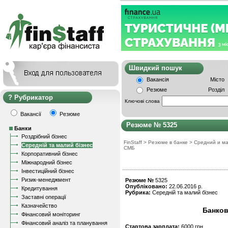
Швидкий пошу
Вакансія
Місто
Резюме
Розділ
Рубрикатор
Ключові слова
Вакансії
Резюме
Резюме № 5325
Банки
Роздрібний бізнес
FinStaff
>
Резюме в банке
>
Средний и ма
Середній та малий бізнес
СМБ
Корпоративний бізнес
Міжнародний бізнес
Інвестиційний бізнес
Ризик-менеджмент
Резюме №
5325
Опубліковано:
22.06.2016 р.
Кредитування
Рубрика:
Середній та малий бізнес
Заставні операції
Казначейство
Банков
Фінансовий моніторинг
Фінансовий аналіз та планування
Стартова зарплата:
6000 грн.