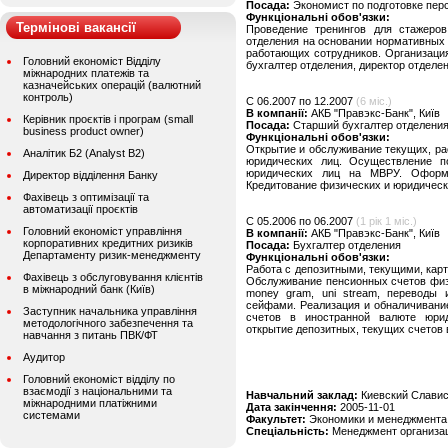
Посада:
Экономист по подготовке пер
Функціональні обов'язки:
Термінові вакансії
Проведение тренингов для стажеров
отделения на основании нормативных 
работающих сотрудников. Организаци
Головний економіст Відділу
бухгалтер отделения, директор отделе
міжнародних платежів та
казначейських операцій (валютний
контроль)
C 06.2007 по 12.2007
(6 міс.)
В компанії:
АКБ "Правэкс-Банк", Київ
Керівник проєктів і програм (small
Посада:
Старший бухгалтер отделени
business product owner)
Функціональні обов'язки:
Открытие и обслуживание текущих, ра
Аналітик Б2 (Analyst B2)
юридических лиц. Осуществление п
юридических лиц на МВРУ. Оформ
Директор відділення Банку
Кредитование физических и юридически
Фахівець з оптимізації та
автоматизації проєктів
C 05.2006 по 06.2007
(1 рік 1 міс.)
Головний економіст управління
В компанії:
АКБ "Правэкс-Банк", Київ
корпоративних кредитних ризиків
Посада:
Бухгалтер отделения
Департаменту ризик-менеджменту
Функціональні обов'язки:
Работа с депозитными, текущими, кар
Фахівець з обслуговування клієнтів
Обслуживание пенсионных счетов физи
в міжнародний банк (Київ)
money gram, uni stream, переводы
сейфами. Реализация и обналичивани
Заступник начальника управління
счетов в иностранной валюте юрид
методологічного забезпечення та
открытие депозитных, текущих счетов 
навчання з питань ПВК/ФТ
Аудитор
Головний економіст відділу по
взаємодії з національними та
Навчальний заклад:
Киевский Славис
міжнародними платіжними
Дата закінчення:
2005-11-01
системами
Факультет:
Экономики и менеджмента
Спеціальність:
Менеджмент организац