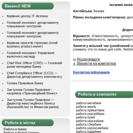
Іноземні мови
Вакансії NEW
Англійська:
Базова
Керівник центру ІТ-безпеки
Рівень володіння комп'ютером:
дос
Головний економіст департаменту
планування і контролю
Додат
Головний економіст департаменту
Відомості:
Ответственность, целеуст
планування і контролю
коммуникабельность, организованност
Керівник проєктів і програм (small
Заняття у вільний час (улюблений сп
business product owner)
узнавать что-то новое для себя. Люблю
Головний економіст Управління
валютного нагляду
Роздрукувати
Chief Risk Officer (CRO) — Головний
Зберегти на комп'ютері
ризик-менеджер Банку
Контактна інформація
Chief Compliance Officer (CCO) —
Директор департаменту комплаєнсу
Голова Правління Банку
Заступник Голови Правління -
напрямок «Транзакційний бізнес»
Робота в компаніях
Заступник Голови Правління —
работа мегабанк
Директор інвестиційного бізнесу
работа аваль
(Казначейство та Фінансові ринки)
работа приватбанк
работа укрсиббанк
работа пумб
работа укргазбанк
Робота в містах
работа сбербанк
работа укрэксимбанк
Работа в Киеве
работа радабанк
Работа в Белой Церкви