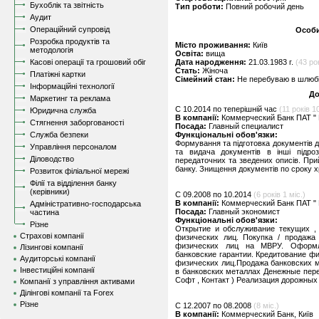
Бухоблік та звітність
Тип роботи:
Повний робочий день
Аудит
Операційний супровід
Особи
Розробка продуктів та
Місто проживання:
Київ
методологія
Освіта:
вища
Касові операції та грошовий обіг
Дата народження:
21.03.1983 г.
(43 ро
Стать:
Жіноча
Платіжні картки
Сімейний стан:
Не перебуваю в шлюбі,
Інформаційні технології
До
Маркетинг та реклама
C 10.2014 по теперішній час
(11 років 10
Юридична служба
В компанії:
Коммерческий Банк ПАТ "
Стягнення заборгованості
Посада:
Главный специалист
Служба безпеки
Функціональні обов'язки:
Формування та підготовка документів до
Управління персоналом
та видача документів в інші підро
Діловодство
передаточних та зведених описів. Прийн
банку. Знищення документів по сроку х
Розвиток філіальної мережі
Філії та відділення банку
(керівники)
C 09.2008 по 10.2014
(6 років 1 міс.)
В компанії:
Коммерческий Банк ПАТ "
Адміністративно-господарська
Посада:
Главный экономист
частина
Функціональні обов'язки:
Різне
Открытие и обслуживание текущих , 
Страхові компанії
физических лиц. Покупка / продажа
физических лиц на МВРУ. Оформл
Лізингові компанії
банковские гарантии. Кредитование ф
Аудиторські компанії
физических лиц.Продажа банковских м
Інвестиційні компанії
в банковских металлах Денежные перев
Софт , Контакт ) Реализация дорожных
Компанії з управління активами
Ділінгові компанії та Forex
Різне
C 12.2007 по 08.2008
(8 міс.)
В компанії:
Коммерческий Банк, Київ