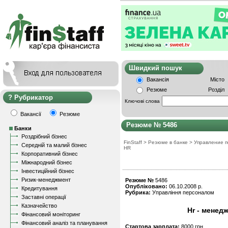
Швидкий пошу
Вакансія
Місто
Резюме
Розділ
Рубрикатор
Ключові слова
Вакансії
Резюме
Резюме № 5486
Банки
Роздрібний бізнес
FinStaff
>
Резюме в банке
>
Управление 
Середній та малий бізнес
HR
Корпоративний бізнес
Міжнародний бізнес
Інвестиційний бізнес
Ризик-менеджмент
Резюме №
5486
Опубліковано:
06.10.2008 р.
Кредитування
Рубрика:
Управління персоналом
Заставні операції
Казначейство
Hr - менед
Фінансовий моніторинг
Фінансовий аналіз та планування
Стартова зарплата:
8000 грн.