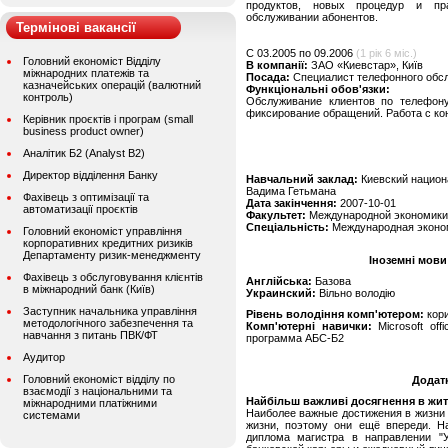
продуктов, новых процедур и пр
обслуживании абонентов.
Термінові вакансії
C 03.2005 по 09.2006
(1 рік 6 міс.)
Головний економіст Відділу
В компанії:
ЗАО «Киевстар», Київ
міжнародних платежів та
Посада:
Специалист телефонного обслу
казначейських операцій (валютний
Функціональні обов'язки:
контроль)
Обслуживание клиентов по телефону
фиксирование обращений. Работа с ко
Керівник проєктів і програм (small
business product owner)
Аналітик Б2 (Analyst B2)
Директор відділення Банку
Навчальний заклад:
Киевский национ
Вадима Гетьмана
Фахівець з оптимізації та
Дата закінчення:
2007-10-01
автоматизації проєктів
Факультет:
Международной экономики
Спеціальність:
Международная эконом
Головний економіст управління
корпоративних кредитних ризиків
Департаменту ризик-менеджменту
Іноземні мови
Фахівець з обслуговування клієнтів
Англійська:
Базова
в міжнародний банк (Київ)
Украинский:
Вільно володію
Заступник начальника управління
Рівень володіння комп'ютером:
кор
методологічного забезпечення та
Комп'ютерні навички:
Microsoft offi
навчання з питань ПВК/ФТ
программа АБС-Б2
Аудитор
Головний економіст відділу по
Додат
взаємодії з національними та
Найбільш важливі досягнення в житті
міжнародними платіжними
Наиболее важные достижения в жизни
системами
жизни, поэтому они ещё впереди. На
диплома магистра в направлении "