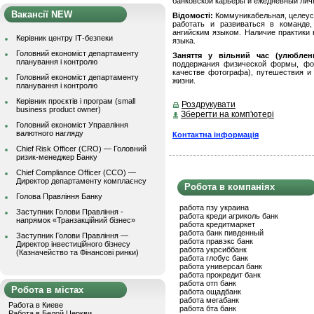
банковской карьеры и ежедневный лич
Вакансії NEW
Відомості:
Коммуникабельная, целеуст
работать и развиваться в команде
ангийским языком. Наличие практики
Керівник центру ІТ-безпеки
языка.
Головний економіст департаменту
Заняття у вільний час (улюблен
планування і контролю
поддержания физической формы, фот
качестве фотографа), путешествия и 
Головний економіст департаменту
жизни.
планування і контролю
Керівник проєктів і програм (small
Роздрукувати
business product owner)
Зберегти на комп'ютері
Головний економіст Управління
валютного нагляду
Контактна інформація
Chief Risk Officer (CRO) — Головний
ризик-менеджер Банку
Chief Compliance Officer (CCO) —
Директор департаменту комплаєнсу
Робота в компаніях
Голова Правління Банку
работа пзу украина
Заступник Голови Правління -
работа креди агриколь банк
напрямок «Транзакційний бізнес»
работа кредитмаркет
работа банк пивденный
Заступник Голови Правління —
работа правэкс банк
Директор інвестиційного бізнесу
работа укрсиббанк
(Казначейство та Фінансові ринки)
работа глобус банк
работа универсал банк
работа прокредит банк
работа отп банк
Робота в містах
работа ощадбанк
работа мегабанк
Работа в Киеве
работа бта банк
Работа в Белой Церкви