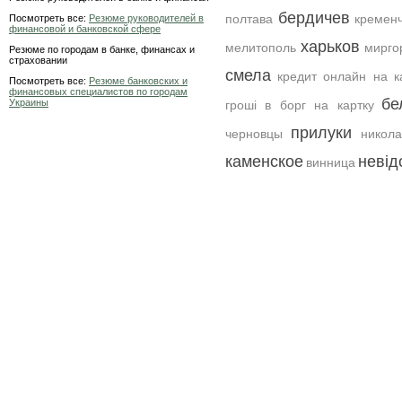
бердичев
полтава
кременч
Посмотреть все:
Резюме руководителей в
финансовой и банковской сфере
харьков
мелитополь
мирго
Резюме по городам в банке, финансах и
страховании
смела
кредит онлайн на к
Посмотреть все:
Резюме банковских и
финансовых специалистов по городам
бе
Украины
гроші в борг на картку
прилуки
черновцы
никола
каменское
невід
винница