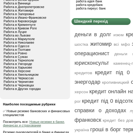
работа идея банк
Работа в Виннице
работа кредобанк
Работа в Днепропетровске
работа пиреус банк
Работа в Житомире
Работа в Запорожье
Работа в Ивано-Франковске
Швидкий перехід
Работа в Кировограде
Работа в Кременчуге
Работа в Кривом Роге
Работа в Луцке
деньги в долг
кр
изюм
Работа во Львове
Работа в Мариуполе
Работа в Николаеве
житомир
шостка
всі мфо
Работа в Одессе
Работа в Полтаве
операционист
Работа в Ровно
деньги
Работа в Сумах
Работа в Тернополе
юрисконсульт
каменец-
Работа в Ужгороде
Работа в Харькове
Работа в Херсоне
кредит під 0
кредитов
Работа в Хмельницком
Работа в Черкассах
энергодар
Работа в Чернигове
кропивницкий
Работа в Черновцах
Работа в Других городах
кредит онлайн на
херсон
кредит під 0 відсотк
рог
Наиболее посещаемые рубрики
справки о доходах
л
✅ Новые резюме банковских и финансовых
специалистов
франковск
кредит без дов
Посмотреть все:
Новые резюме в банке,
финансах и страховании
гроші в борг тер
україна
Резюме руководителей в банке и финансах