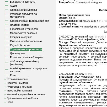
Бухоблік та звітність
Тип роботи:
Повний робочий день
Аудит
Операційний супровід
Особи
Розробка продуктів та
Місто проживання:
Київ
методологія
Освіта:
вища
Касові операції та грошовий обіг
Дата народження:
08.06.1985 г.
(41 год
Стать:
Жіноча
Платіжні картки
Сімейний стан:
Не перебуваю в шлюбі,
Інформаційні технології
До
Маркетинг та реклама
C 02.2007 по теперішній час
(19 років 6 
Юридична служба
В компанії:
ЗАО «Альфа-Банк», Київ
Стягнення заборгованості
Посада:
Старший специалист Дирекции
Служба безпеки
Функціональні обов'язки:
Участие в процессе кредитования кли
Управління персоналом
рассмотрение и анализ кредитных зая
Діловодство
на Кредитный комитет, консультац
деловых переговоров и деловой пер
Розвиток філіальної мережі
другими подразделениями Банка по 
Філії та відділення банку
документов по проектам кредитован
(керівники)
кредитных продуктов клиентов.
Адміністративно-господарська
частина
C 09.2006 по 02.2007
(5 міс.)
Різне
В компанії:
ЗАО «Киевстар», Київ
Страхові компанії
Посада:
И.о. руководителя группы (су
Функціональні обов'язки:
Лізингові компанії
Координация работы группы на ул
Аудиторські компанії
основным показателям. Анализ инди
Інвестиційні компанії
статистики группы, системы запи
составление графика работы для сотр
Компанії з управління активами
группе планирование ежегодных отп
Ділінгові компанії та Forex
контроль качества обслуживания клиен
Різне
мониторинг своевременного прихода 
виду, контроль чистоты на рабочем м