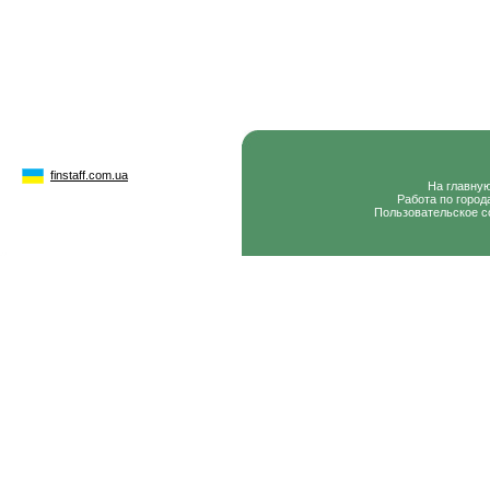
finstaff.com.ua
На главну
Работа по город
Пользовательское с