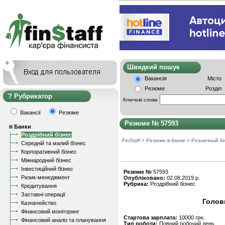
Швидкий пошу
Вакансія
Місто
Резюме
Розділ
Рубрикатор
Ключові слова
Вакансії
Резюме
Резюме № 57593
Банки
Роздрібний бізнес
FinStaff
>
Резюме в банке
>
Розничный б
Середній та малий бізнес
Корпоративний бізнес
Міжнародний бізнес
Інвестиційний бізнес
Резюме №
57593
Ризик-менеджмент
Опубліковано:
02.08.2019 р.
Рубрика:
Роздрібний бізнес
Кредитування
Заставні операції
Голов
Казначейство
Фінансовий моніторинг
Стартова зарплата:
10000 грн.
Фінансовий аналіз та планування
Тип роботи:
Повний робочий день