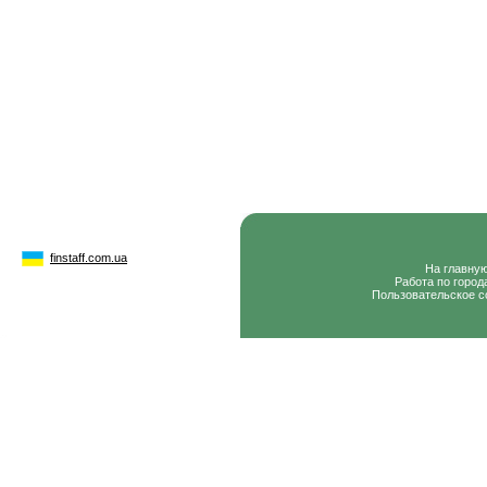
finstaff.com.ua
На главну
Работа по город
Пользовательское с