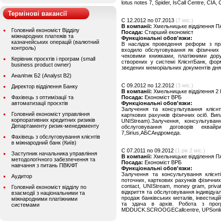
lotus notes 7, Spider, IsCall Centre, CI
Термінові вакансії
C 12.2012 по 07.2013
(7 міс.)
В компанії:
Хмельницьке відділення П
Головний економіст Відділу
Посада:
Старший економіст
міжнародних платежів та
Функціональні обов'язки:
казначейських операцій (валютний
В наслідок проведення реформ з при
контроль)
входило обслуговування як фізичних
чековими книжками, платіжними дору
Керівник проєктів і програм (small
створених у системі КлієнтБанк, фо
business product owner)
зведених меморіальних документів дня т
Аналітик Б2 (Analyst B2)
C 09.2012 по 12.2012
(3 міс.)
Директор відділення Банку
В компанії:
Хмельницьке відділення 
Фахівець з оптимізації та
Посада:
Економіст ВРБ
автоматизації проєктів
Функціональні обов'язки:
Залучення та консультування клієнт
Головний економіст управління
карткових рахунків фізичних осіб. Випл
корпоративних кредитних ризиків
UNIStream).Залучення, консультуван
Департаменту ризик-менеджменту
обслуговування договорів еквай
7,Sirius,АБСАндромеда.
Фахівець з обслуговування клієнтів
в міжнародний банк (Київ)
C 07.2011 по 09.2012
(1 рік 2 міс.)
Заступник начальника управління
В компанії:
Хмельницьке відділення П
методологічного забезпечення та
Посада:
Економіст ВРБ
навчання з питань ПВК/ФТ
Функціональні обов'язки:
Залучення та консультування клієнт
Аудитор
поточних, карткових рахунків фізичних
contact, UNIStream, money gram, privat
Головний економіст відділу по
відкриття та обслуговування індивіду
взаємодії з національними та
продаж банківських металів, інвестиц
міжнародними платіжними
та здача в архів. Робота з про
системами
MDDUCK.SCROOGECallcentre, UPSonli