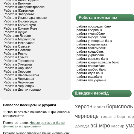
Работа в Виннице
Работа в Днепропетровске
Работа в Житомире
Работа в Запорожье
Робота в компаніях
Работа в Ивано-Франковске
Работа в Кировограде
Работа в Кременчуге
работа прокредит банк
Работа в Кривом Роге
работа сбербанк
Работа в Луцке
работа укрсиббанк
Работа во Львове
работа пиреус банк
Работа в Мариуполе
работа универсал банк
Работа в Николаеве
работа кредитмаркет
Работа в Одессе
работа таскомбанк
Работа в Полтаве
работа кредобанк
Работа в Ровно
работа укргазбанк
Работа в Сумах
работа правэкс банк
Работа в Тернополе
работа креди агриколь банк
Работа в Ужгороде
работа приватбанк
Работа в Харькове
работа глобус банк
Работа в Херсоне
работа идея банк
Работа в Хмельницком
работа радабанк
Работа в Черкассах
работа пзу украина
Работа в Чернигове
Работа в Черновцах
Работа в Других городах
Швидкий перехід
Наиболее посещаемые рубрики
херсон
борисполь
юрист
✅ Новые резюме банковских и финансовых
черновцы
специалистов
гроші в борг те
Посмотреть все:
Новые резюме в банке,
всі мфо
ум
доходи
кассир
финансах и страховании
Резюме руководителей в банке и финансах