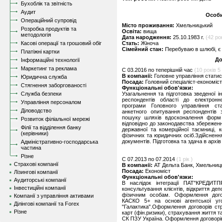
Бухоблік та звітність
Аудит
Особи
Операційний супровід
Місто проживання:
Хмельницький
Розробка продуктів та
Освіта:
вища
методологія
Дата народження:
25.10.1983 г.
(42 ро
Касові операції та грошовий обіг
Стать:
Жіноча
Сімейний стан:
Перебуваю в шлюбі, є 
Платіжні картки
До
Інформаційні технології
Маркетинг та реклама
C 03.2016 по теперішній час
(10 років 5 
В компанії:
Головне управління стати
Юридична служба
Посада:
Головний спеціаліст-економіст
Стягнення заборгованості
Функціональні обов'язки:
Служба безпеки
Узагальнення та підготовка зведеної 
респондентів області до електронно
Управління персоналом
програми Головного управління ста
Діловодство
анкетного опитування респондентів 
пошуку шляхів вдосконалення форм д
Розвиток філіальної мережі
відповідно до законодавства збереженн
Філії та відділення банку
державної та комерційної таємниці, 
(керівники)
фізичних та юридичних осіб.Здійсненн
документів. Підготовка та здача в архі
Адміністративно-господарська
частина
Різне
C 07.2013 по 07.2014
(1 рік )
Страхові компанії
В компанії:
АТ Дельта Банк, Хмельниц
Посада:
Економіст
Лізингові компанії
Функціональні обов'язки:
Аудиторські компанії
В наслідок інтеграції ПАТ"КРЕДИТ
Інвестиційні компанії
консультування клієнтів, відкриття деп
фізичним особам. Оформлення догов
Компанії з управління активами
КАСКО 5+ на основі агентської у
Ділінгові компанії та Forex
"Галактика".Оформлення договорів стр
Різне
карт (фін.ризики), страхування життя т
СК ПЗУ Україна. Оформлення договорів