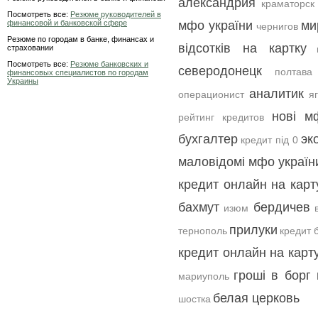
александрия
краматорск
Посмотреть все:
Резюме руководителей в
финансовой и банковской сфере
мфо україни
ми
чернигов
Резюме по городам в банке, финансах и
відсотків на картку
страховании
Посмотреть все:
Резюме банковских и
северодонецк
полтава
финансовых специалистов по городам
Украины
аналитик
операционист
я
нові м
рейтинг кредитов
бухгалтер
эк
кредит під 0
маловідомі мфо україн
кредит онлайн на карт
бахмут
бердичев
изюм
прилуки
тернополь
кредит 
кредит онлайн на карт
гроші в борг 
мариуполь
белая церковь
шостка