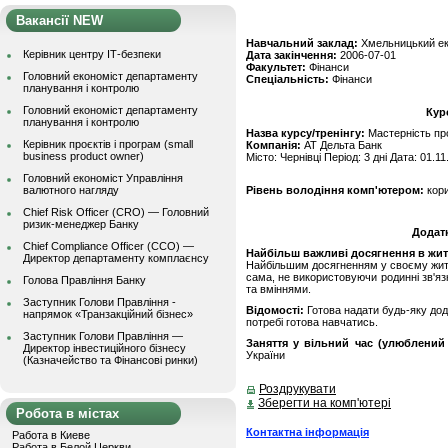
Вакансії NEW
Навчальний заклад:
Хмельницький ек
Керівник центру ІТ-безпеки
Дата закінчення:
2006-07-01
Факультет:
Фінанси
Головний економіст департаменту
Спеціальність:
Фінанси
планування і контролю
Головний економіст департаменту
Кур
планування і контролю
Назва курсу/тренінгу:
Мастерність про
Керівник проєктів і програм (small
Компанія:
АТ Дельта Банк
business product owner)
Місто: Чернівці Період: 3 дні Дата: 01.1
Головний економіст Управління
валютного нагляду
Рівень володіння комп'ютером:
кор
Chief Risk Officer (CRO) — Головний
ризик-менеджер Банку
Додат
Chief Compliance Officer (CCO) —
Найбільш важливі досягнення в житті
Директор департаменту комплаєнсу
Найбільшим досягненням у своєму житт
сама, не використовуючи родинні зв'я
Голова Правління Банку
та вміннями.
Заступник Голови Правління -
Відомості:
Готова надати будь-яку дод
напрямок «Транзакційний бізнес»
потребі готова навчатись.
Заступник Голови Правління —
Заняття у вільний час (улюблений 
Директор інвестиційного бізнесу
України
(Казначейство та Фінансові ринки)
Роздрукувати
Зберегти на комп'ютері
Робота в містах
Контактна інформація
Работа в Киеве
Работа в Белой Церкви