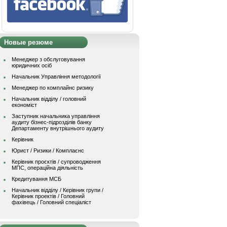
Новые резюме
Менеджер з обслуговування
юридичних осіб
Начальник Управління методології
Менеджер по комплайнс ризику
Начальник відділу / головний
економіст
Заступник начальника управління
аудиту бізнес-підрозділів банку
Департаменту внутрішнього аудиту
Керівник
Юрист / Ризики / Комплаєнс
Керівник проєктів / супроводження
МПС, операційна діяльність
Кредитування МСБ
Начальник вiддiлу / Керівник групи /
Керівник проектів / Головний
фахівець / Головний спеціаліст