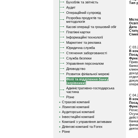
Бухоблік та звітність
Тип 
Аудит
Операційний супровід
Розробка продуктів та
Міст
методологія
Осві
Касові операції та грошовий обіг
Дата
Стат
Платіжні картки
Сіме
Інформаційні технології
Маркетинг та реклама
C 03.
Юридична служба
В ко
Стягнення заборгованості
Поса
Служба безпеки
Функ
Прив
Управління персоналом
банк
Діловодство
клие
дохо
Розвиток філіальної мережі
отде
Філії та відділення банку
доку
(керівники)
опера
Адміністративно-господарська
частина
C 04.
Різне
В ко
Страхові компанії
Поса
Функ
Лізингові компанії
Реги
Аудиторські компанії
Осущ
Інвестиційні компанії
дейс
банк
Компанії з управління активами
фина
Ділінгові компанії та Forex
деяте
Різне