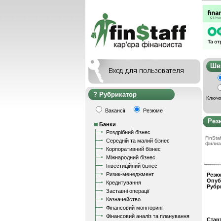
Ш
Рубрикатор
Ключо
Вакансії
Резюме
Рез
Банки
Роздрібний бізнес
FinStaf
Середній та малий бізнес
филиа
Корпоративний бізнес
Міжнародний бізнес
Інвестиційний бізнес
Ризик-менеджмент
Резю
Опуб
Кредитування
Рубр
Заставні операції
Казначейство
Фінансовий моніторинг
Фінансовий аналіз та планування
Стар