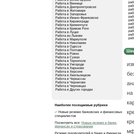
раб
Работа в Виннице
раб
Работа в Днепропетровске
раб
Работа в Житомире
раб
Работа в Запорожье
раб
Работа в Ивано-Франковске
раб
Работа в Кировограде
раб
Работа в Кременчуге
раб
Работа в Кривом Роге
раб
Работа в Луцке
раб
Работа во Львове
раб
Работа в Мариуполе
Работа в Николаеве
Работа в Одессе
Работа в Полтаве
Шви
Работа в Ровно
Работа в Сумах
Работа в Тернополе
из
Работа в Ужгороде
Работа в Харькове
Работа в Херсоне
бе
Работа в Хмельницком
Работа в Черкассах
Работа в Чернигове
ан
Работа в Черновцах
Работа в Других городах
на
ка
Наиболее посещаемые рубрики
кр
✅ Новые резюме банковских и финансовых
специалистов
кр
Посмотреть все:
Новые резюме в банке,
финансах и страховании
мф
Резюме руководителей в банке и финансах