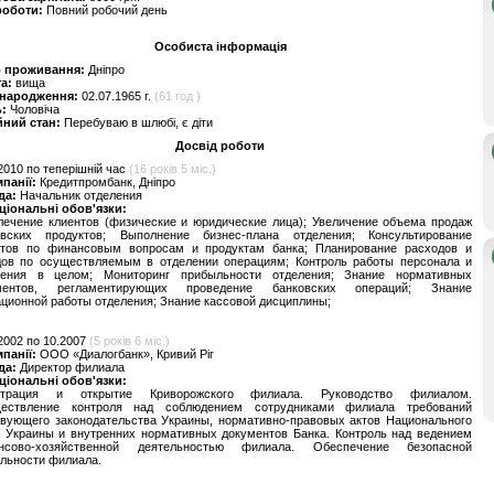
роботи:
Повний робочий день
Особиста інформація
о проживання:
Дніпро
та:
вища
 народження:
02.07.1965 г.
(61 год )
ь:
Чоловіча
йний стан:
Перебуваю в шлюбі, є діти
Досвід роботи
2010 по теперішній час
(16 років 5 міс.)
мпанії:
Кредитпромбанк, Дніпро
да:
Начальник отделения
ціональні обов'язки:
лечение клиентов (физические и юридические лица); Увеличение объема продаж
овских продуктов; Выполнение бизнес-плана отделения; Консультирование
нтов по финансовым вопросам и продуктам банка; Планирование расходов и
дов по осуществляемым в отделении операциям; Контроль работы персонала и
ления в целом; Мониторинг прибыльности отделения; Знание нормативных
ментов, регламентирующих проведение банковских операций; Знание
ционной работы отделения; Знание кассовой дисциплины;
2002 по 10.2007
(5 років 6 міс.)
мпанії:
ООО «Диалогбанк», Кривий Ріг
да:
Директор филиала
ціональні обов'язки:
страция и открытие Криворожского филиала. Руководство филиалом.
ествление контроля над соблюдением сотрудниками филиала требований
твующего законодательства Украины, нормативно-правовых актов Национального
а Украины и внутренних нормативных документов Банка. Контроль над ведением
нсово-хозяйственной деятельностью филиала. Обеспечение безопасной
льности филиала.