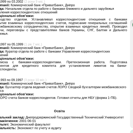
1999 по 03.2002
(2 роки 9 міс.)
мпанії:
Коммерческий банк «ПриватБанк», Дніпро
да:
Начальник отдела по работе с банками ближнего и дальнего зарубежья
вления корреспондентских отношений
ціональні обов'язки:
водство отделом. Устанавливал корреспондентские отношения с банками
рытие взаимных корреспондентских счетов, подписание генеральных соглашений
ежбанковскому сотрудничеству, открытие взаимных кредитных линий). Проводил
ечи, переговоры с представителями банков Украины, СНГ, Балтии и Дальнего
ежья.
1997 по 05.1999
(1 рік 7 міс.)
мпанії:
Коммерческий банк «ПриватБанк», Дніпро
да:
Куратор отдела по работе с банками Управления корреспондентских
шений
ціональні обов'язки:
писка с банками-корреспондентами. Претензионная работа. Подготовка
ментов для кредитного комитета для установления лимитов на банки-
спонденты.
1993 по 09.1997
(3 роки 10 міс.)
мпанії:
Коммерческий банк «ПриватБанк», Дніпро
да:
Бухгалтер отдела ведения счетов ЛОРО Сводной бухгалтерии межбанковского
еса
ціональні обов'язки:
ОРО счета банков-корреспондентов. Готовил отчеты для НБУ (форма 1-ПБ).
Освіта
альний заклад:
Днепродзержинский Государственный Технический Университет
 закінчення:
2001-06-01
льтет:
Экономический факультет
іальність:
Экономист по учету и аудиту