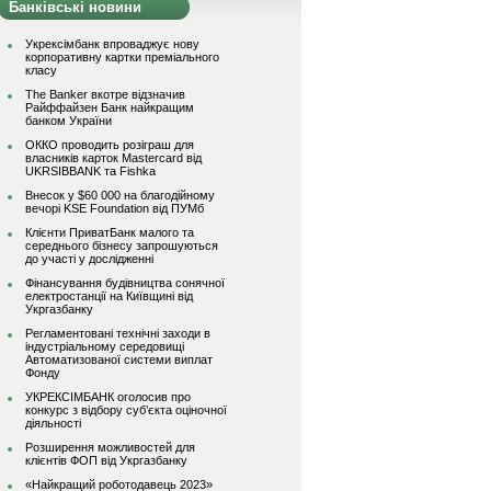
Банківські новини
Укрексімбанк впроваджує нову
корпоративну картки преміального
класу
The Banker вкотре відзначив
Райффайзен Банк найкращим
банком України
ОККО проводить розіграш для
власників карток Mastercard від
UKRSIBBANK та Fishka
Внесок у $60 000 на благодійному
вечорі KSE Foundation від ПУМб
Клієнти ПриватБанк малого та
середнього бізнесу запрошуються
до участі у дослідженні
Фінансування будівництва сонячної
електростанції на Київщині від
Укргазбанку
Регламентовані технічні заходи в
індустріальному середовищі
Автоматизованої системи виплат
Фонду
УКРЕКСІМБАНК оголосив про
конкурс з відбору суб’єкта оціночної
діяльності
Розширення можливостей для
клієнтів ФОП від Укргазбанку
«Найкращий роботодавець 2023»