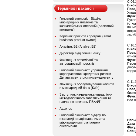
C 06.
В ко
Термінові вакансії
Поса
Упра
Функ
Головний економіст Відділу
Руко
міжнародних платежів та
(отк
казначейських операцій (валютний
по м
контроль)
встр
заруб
Керівник проєктів і програм (small
business product owner)
C 10.
Аналітик Б2 (Analyst B2)
В ко
Поса
Директор відділення Банку
отно
Фахівець з оптимізації та
Функ
автоматизації проєктів
Пере
доку
Головний економіст управління
корре
корпоративних кредитних ризиків
Департаменту ризик-менеджменту
C 11.
Фахівець з обслуговування клієнтів
В ко
в міжнародний банк (Київ)
Поса
бизн
Заступник начальника управління
Функ
методологічного забезпечення та
Вел Л
навчання з питань ПВК/ФТ
Аудитор
Головний економіст відділу по
взаємодії з національними та
Навч
міжнародними платіжними
Дата
системами
Факу
Спец