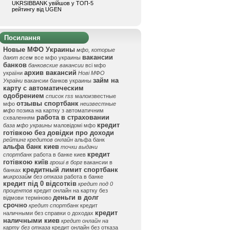
UKRSIBBANK увійшов у ТОП-5
рейтингу від UGEN
Посилання
Новые МФО Украины
мфо, которые
вакансии
дают всем
все мфо украины
банков
банковские вакансии
всі мфо
архив вакансий
україни
Нові МФО
займ на
України
вакансии банков украины
карту с автоматическим
одобрением
список rss
малоизвестные
отзывы спортбанк
мфо
неизвестные
мфо
позика на картку з автоматичним
работа в страховании
схваленням
кредит
база мфо украины
маловідомі мфо
готівкою без довідки про доходи
рейтинг кредитов онлайн
альфа банк
альфа банк киев
точки выдачи
кредит
спортбанк
работа в банке киев
готівкою київ
гроші в борг
вакансии в
кредитный лимит спортбанк
банках
микрозайм без отказа
работа в банке
кредит під 0 відсотків
кредит под 0
процентов
кредит онлайн на картку без
деньги в долг
відмови терміново
срочно
кредит спортбанк
кредит
кредит
наличными без справки о доходах
наличными киев
кредит онлайн на
карту без отказа
кредит онлайн без отказа