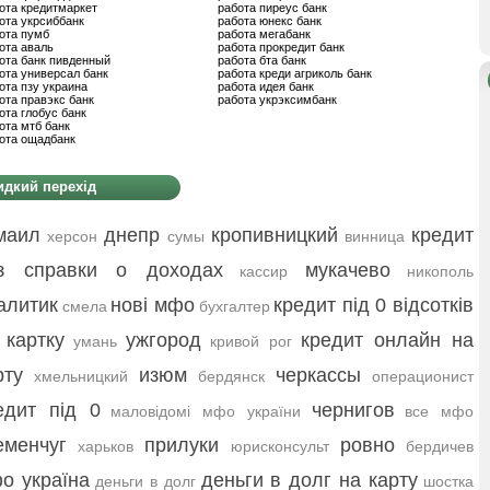
ота кредитмаркет
работа пиреус банк
ота укрсиббанк
работа юнекс банк
ота пумб
работа мегабанк
ота аваль
работа прокредит банк
ота банк пивденный
работа бта банк
ота универсал банк
работа креди агриколь банк
ота пзу украина
работа идея банк
ота правэкс банк
работа укрэксимбанк
ота глобус банк
ота мтб банк
ота ощадбанк
дкий перехід
маил
днепр
кропивницкий
кредит
херсон
сумы
винница
з справки о доходах
мукачево
кассир
никополь
алитик
нові мфо
кредит під 0 відсотків
смела
бухгалтер
 картку
ужгород
кредит онлайн на
умань
кривой рог
рту
изюм
черкассы
хмельницкий
бердянск
операционист
едит під 0
чернигов
маловідомі мфо україни
все мфо
еменчуг
прилуки
ровно
харьков
юрисконсульт
бердичев
о україна
деньги в долг на карту
деньги в долг
шостка