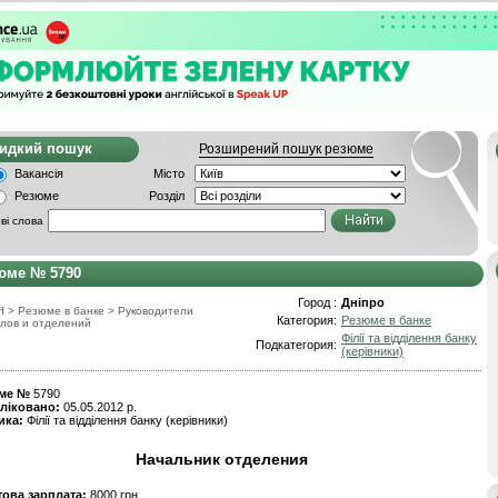
видкий пошук
Розширений пошук резюме
Вакансія
Місто
Резюме
Розділ
ві слова
юме № 5790
Город :
Дніпро
f
>
Резюме в банке
>
Руководители
Категория:
Резюме в банке
лов и отделений
Філії та відділення банку
Подкатегория:
(керівники)
ме №
5790
ліковано:
05.05.2012 р.
ика:
Філії та відділення банку (керівники)
Начальник отделения
това зарплата:
8000 грн.