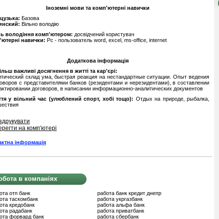
Іноземні мови та комп'ютерні навички
цузька:
Базова
инский:
Вільно володію
нь володіння комп'ютером:
досвідчений користувач
'ютерні навички:
Pc - пользователь word, excel, ms-office, internet
Додаткова інформація
льш важливі досягнення в житті та кар'єрі:
тический склад ума, быстрая реакция на нестандартные ситуации. Опыт ведения
оворов с представителями банков (резидентами и нерезидентами), в составлении
актировании договоров, в написании информационно-аналитических документов
ття у вільний час (улюблений спорт, хобі тощо):
Отдых на природе, рыбалка,
шествия
здрукувати
ерегти на комп'ютері
актна інформація
обота в компаніях
ота отп банк
работа банк кредит днепр
ота таскомбанк
работа укргазбанк
ота кредобанк
работа альфа банк
ота радабанк
работа приватбанк
ота форвард банк
работа сбербанк