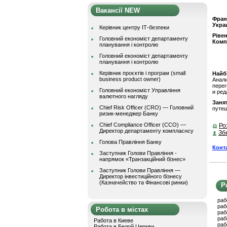
Вакансії NEW
Фран
Укра
Керівник центру ІТ-безпеки
Ріве
Головний економіст департаменту
Комп
планування і контролю
Головний економіст департаменту
планування і контролю
Керівник проєктів і програм (small
Найбі
business product owner)
Анали
перег
Головний економіст Управління
и ред
валютного нагляду
Заня
Chief Risk Officer (CRO) — Головний
путе
ризик-менеджер Банку
Chief Compliance Officer (CCO) —
Ро
Директор департаменту комплаєнсу
Зб
Голова Правління Банку
Конт
Заступник Голови Правління -
напрямок «Транзакційний бізнес»
Заступник Голови Правління —
Директор інвестиційного бізнесу
(Казначейство та Фінансові ринки)
Р
раб
раб
Робота в містах
раб
раб
Работа в Киеве
раб
Работа в Белой Церкви