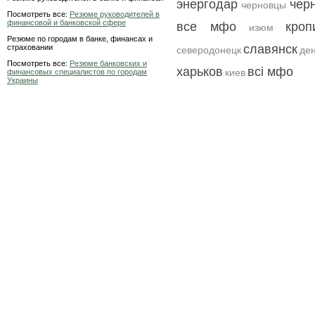
энергодар
чер
черновцы
Посмотреть все:
Резюме руководителей в
финансовой и банковской сфере
все мфо
кроп
изюм
Резюме по городам в банке, финансах и
славянск
страховании
северодонецк
ден
Посмотреть все:
Резюме банковских и
харьков
всі мфо
киев
финансовых специалистов по городам
Украины