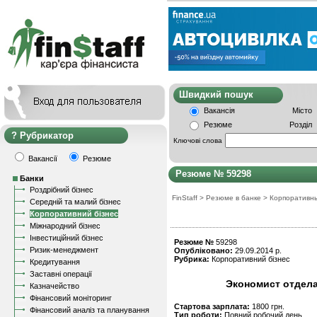
Швидкий пошу
Вакансія
Місто
Резюме
Розділ
Рубрикатор
Ключові слова
Вакансії
Резюме
Резюме № 59298
Банки
Роздрібний бізнес
FinStaff
>
Резюме в банке
>
Корпоративн
Середній та малий бізнес
Корпоративний бізнес
Міжнародний бізнес
Інвестиційний бізнес
Резюме №
59298
Ризик-менеджмент
Опубліковано:
29.09.2014 р.
Рубрика:
Корпоративний бізнес
Кредитування
Заставні операції
Экономист отдела
Казначейство
Фінансовий моніторинг
Стартова зарплата:
1800 грн.
Фінансовий аналіз та планування
Тип роботи:
Повний робочий день