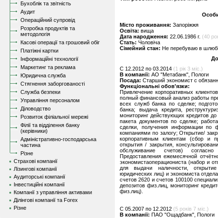
Бухоблік та звітність
Аудит
Особи
Операційний супровід
Місто проживання:
Запоріжжя
Розробка продуктів та
Освіта:
вища
методологія
Дата народження:
22.06.1986 г.
(40 рок
Касові операції та грошовий обіг
Стать:
Чоловіча
Сімейний стан:
Не перебуваю в шлюбі,
Платіжні картки
До
Інформаційні технології
Маркетинг та реклама
C 12.2012 по 03.2014
(1 рік 3 міс.)
В компанії:
АО "Метабанк", Пологи
Юридична служба
Посада:
Старший экономист с обязан
Стягнення заборгованості
Функціональні обов'язки:
Служба безпеки
Привлечение корпоративных клиентов
полный финансовый анализ работы пре
Управління персоналом
всех служб банка по сделке; подгот
Діловодство
банка; выдача кредита, реструктур
мониторинг действующих кредитов до 
Розвиток філіальної мережі
пакета документов по сделке; работ
Філії та відділення банку
сделки, получения информации по ф
(керівники)
компаниями по залогу; Открытие/ зак
корпоративным клиентам (сбор и п
Адміністративно-господарська
открытия / закрытия, консультирован
частина
обслуживание счетов) согласно
Різне
Предоставления ежемесячной отчётно
Страхові компанії
экономистаоперациониста (набор и о
для выдачи наличности, открытие
Лізингові компанії
юридических лиц) и экономиста отдела
Аудиторські компанії
счетов 2620 и счетов 100100 специал
Інвестиційні компанії
депозитов физ.лиц, мониторинг креди
физ.лиц).
Компанії з управління активами
Ділінгові компанії та Forex
Різне
C 05.2007 по 12.2012
(5 років 7 міс.)
В компанії:
ПАО "Ощадбанк", Пологи