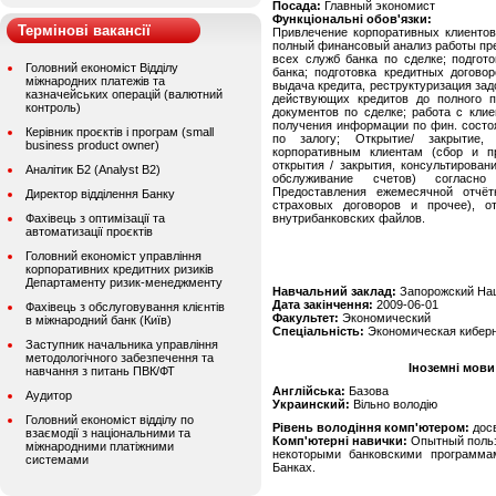
Посада:
Главный экономист
Функціональні обов'язки:
Термінові вакансії
Привлечение корпоративных клиентов
полный финансовый анализ работы пре
всех служб банка по сделке; подгот
Головний економіст Відділу
банка; подготовка кредитных договор
міжнародних платежів та
выдача кредита, реструктуризация за
казначейських операцій (валютний
действующих кредитов до полного п
контроль)
документов по сделке; работа с кли
получения информации по фин. состо
Керівник проєктів і програм (small
по залогу; Открытие/ закрытие,
business product owner)
корпоративным клиентам (сбор и п
открытия / закрытия, консультирован
Аналітик Б2 (Analyst B2)
обслуживание счетов) согласно
Предоставления ежемесячной отчёт
Директор відділення Банку
страховых договоров и прочее), о
Фахівець з оптимізації та
внутрибанковских файлов.
автоматизації проєктів
Головний економіст управління
корпоративних кредитних ризиків
Департаменту ризик-менеджменту
Навчальний заклад:
Запорожский На
Дата закінчення:
2009-06-01
Фахівець з обслуговування клієнтів
Факультет:
Экономический
в міжнародний банк (Київ)
Спеціальність:
Экономическая кибер
Заступник начальника управління
методологічного забезпечення та
Іноземні мови
навчання з питань ПВК/ФТ
Англійська:
Базова
Аудитор
Украинский:
Вільно володію
Головний економіст відділу по
Рівень володіння комп'ютером:
дос
взаємодії з національними та
Комп'ютерні навички:
Опытный пользо
міжнародними платіжними
некоторыми банковскими программа
системами
Банках.