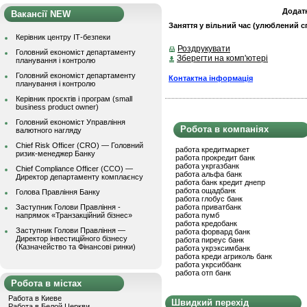
Додат
Вакансії NEW
Заняття у вільний час (улюблений сп
Керівник центру ІТ-безпеки
Роздрукувати
Головний економіст департаменту
Зберегти на комп'ютері
планування і контролю
Головний економіст департаменту
Контактна інформація
планування і контролю
Керівник проєктів і програм (small
business product owner)
Головний економіст Управління
Робота в компаніях
валютного нагляду
Chief Risk Officer (CRO) — Головний
работа кредитмаркет
ризик-менеджер Банку
работа прокредит банк
работа укргазбанк
Chief Compliance Officer (CCO) —
работа альфа банк
Директор департаменту комплаєнсу
работа банк кредит днепр
работа ощадбанк
Голова Правління Банку
работа глобус банк
Заступник Голови Правління -
работа приватбанк
напрямок «Транзакційний бізнес»
работа пумб
работа кредобанк
Заступник Голови Правління —
работа форвард банк
Директор інвестиційного бізнесу
работа пиреус банк
(Казначейство та Фінансові ринки)
работа укрэксимбанк
работа креди агриколь банк
работа укрсиббанк
работа отп банк
Робота в містах
Работа в Киеве
Швидкий перехід
Работа в Белой Церкви