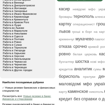
Работа в Виннице
Работа в Днепропетровске
касир
Работа в Житомире
невідомі мфо укра
Работа в Запорожье
Работа в Ивано-Франковске
тернополь
бровары
алекс
Работа в Кировограде
Работа в Кременчуге
Работа в Кривом Роге
картку
гро
операционист
Работа в Луцке
Работа во Львове
львов
Работа в Мариуполе
гроші в борг на кар
Работа в Николаеве
Работа в Одессе
мукачево
кременчуг
павло
Работа в Полтаве
Работа в Ровно
Работа в Сумах
отказа срочно
кривой ро
Работа в Тернополе
Работа в Ужгороде
ровно
ка
Работа в Харькове
белая церковь
Работа в Херсоне
Работа в Хмельницком
шостка
бухгалтер
нові мфо
Работа в Черкассах
Работа в Чернигове
Работа в Черновцах
аналитик
м
кредитов
сумы
Работа в Других городах
борисполь
де
прилуки
Наиболее посещаемые рубрики
маловідомі мфо украї
✅ Новые резюме банковских и финансовых
каменское
специалистов
карту
никополь
Посмотреть все:
Новые резюме в банке,
кредит без справки о 
финансах и страховании
Резюме руководителей в банке и финансах