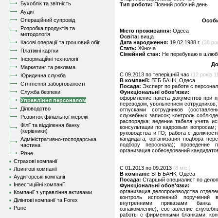
Бухоблік та звітність
Тип роботи:
Повний робочий день
Аудит
Операційний супровід
Особи
Розробка продуктів та
Місто проживання:
Одеса
методологія
Освіта:
вища
Касові операції та грошовий обіг
Дата народження:
19.02.1988 г.
(38 рок
Стать:
Жіноча
Платіжні картки
Сімейний стан:
Не перебуваю в шлюбі,
Інформаційні технології
До
Маркетинг та реклама
C 09.2013 по теперішній час
(12 років 11
Юридична служба
В компанії:
ВТБ БАНК, Одеса
Стягнення заборгованості
Посада:
Эксперт по работе с персона
Служба безпеки
Функціональні обов'язки:
оформление пакета документов при п
Управління персоналом
переводом, увольнением сотрудников;
Діловодство
отпусками сотрудников (составлен
служебных записок; контроль соблюде
Розвиток філіальної мережі
распорядка; ведение табеля учета и
Філії та відділення банку
консультации по кадровым вопросам;
(керівники)
руководства и ГО; работа с должност
кандидата; организация подбора пер
Адміністративно-господарська
подбору персонала); проведение 
частина
организация собеседований кандидатов
Різне
Страхові компанії
C 01.2013 по 09.2013
(8 міс.)
Лізингові компанії
В компанії:
ВТБ БАНК, Одеса
Аудиторські компанії
Посада:
Старший специалист по дело
Інвестиційні компанії
Функціональні обов'язки:
организация делопроизводства отделе
Компанії з управління активами
контроль исполнений поручений 
Ділінгові компанії та Forex
внутренними приказами банка (к
Різне
ознакомление); составление служебн
работы с фирменными бланками; кон