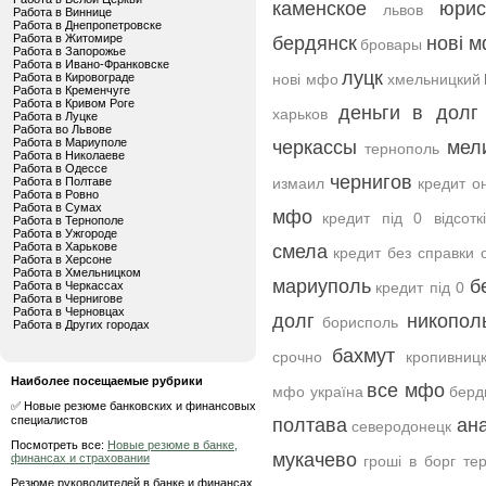
каменское
юрис
львов
Работа в Виннице
Работа в Днепропетровске
Работа в Житомире
бердянск
нові м
бровары
Работа в Запорожье
Работа в Ивано-Франковске
луцк
Работа в Кировограде
нові мфо
хмельницкий
Работа в Кременчуге
Работа в Кривом Роге
деньги в долг
харьков
Работа в Луцке
Работа во Львове
Работа в Мариуполе
черкассы
мел
тернополь
Работа в Николаеве
Работа в Одессе
чернигов
Работа в Полтаве
измаил
кредит о
Работа в Ровно
Работа в Сумах
мфо
кредит під 0 відсотк
Работа в Тернополе
Работа в Ужгороде
Работа в Харькове
смела
кредит без справки 
Работа в Херсоне
Работа в Хмельницком
мариуполь
б
Работа в Черкассах
кредит під 0
Работа в Чернигове
Работа в Черновцах
долг
никопол
борисполь
Работа в Других городах
бахмут
срочно
кропивниц
Наиболее посещаемые рубрики
все мфо
мфо україна
берд
✅ Новые резюме банковских и финансовых
специалистов
полтава
ан
северодонецк
Посмотреть все:
Новые резюме в банке,
мукачево
финансах и страховании
гроші в борг те
Резюме руководителей в банке и финансах