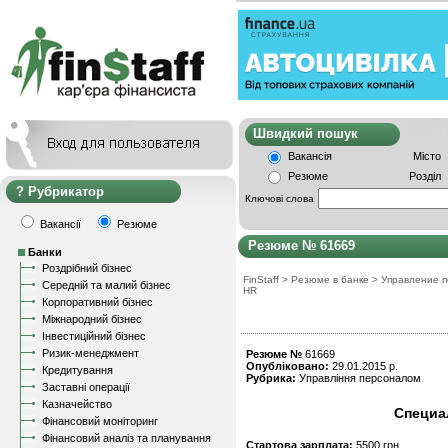
Швидкий пошу
Вакансія
Місто
Резюме
Розділ
Рубрикатор
Ключові слова
Вакансії
Резюме
Резюме № 61669
Банки
Роздрібний бізнес
FinStaff
>
Резюме в банке
>
Управление 
Середній та малий бізнес
HR
Корпоративний бізнес
Міжнародний бізнес
Інвестиційний бізнес
Ризик-менеджмент
Резюме №
61669
Опубліковано:
29.01.2015 р.
Кредитування
Рубрика:
Управління персоналом
Заставні операції
Казначейство
Специа
Фінансовий моніторинг
Фінансовий аналіз та планування
Стартова зарплата:
5500 грн.