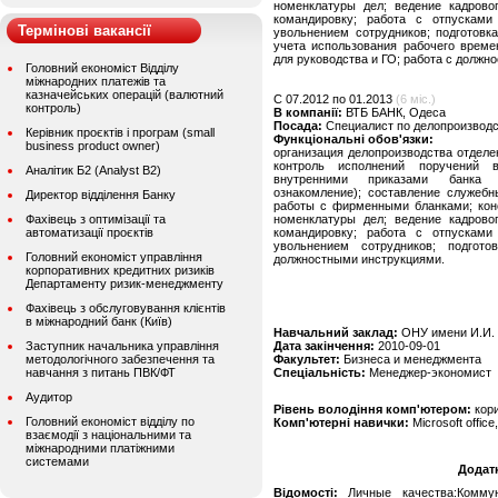
номенклатуры дел; ведение кадрово
командировку; работа с отпусками
Термінові вакансії
увольнением сотрудников; подготовк
учета использования рабочего време
для руководства и ГО; работа с должн
Головний економіст Відділу
міжнародних платежів та
казначейських операцій (валютний
C 07.2012 по 01.2013
(6 міс.)
контроль)
В компанії:
ВТБ БАНК, Одеса
Посада:
Специалист по делопроизвод
Керівник проєктів і програм (small
Функціональні обов'язки:
business product owner)
организация делопроизводства отделе
контроль исполнений поручений 
Аналітик Б2 (Analyst B2)
внутренними приказами банка (к
ознакомление); составление служебн
Директор відділення Банку
работы с фирменными бланками; кон
Фахівець з оптимізації та
номенклатуры дел; ведение кадрово
автоматизації проєктів
командировку; работа с отпусками
увольнением сотрудников; подгот
Головний економіст управління
должностными инструкциями.
корпоративних кредитних ризиків
Департаменту ризик-менеджменту
Фахівець з обслуговування клієнтів
в міжнародний банк (Київ)
Навчальний заклад:
ОНУ имени И.И.
Заступник начальника управління
Дата закінчення:
2010-09-01
методологічного забезпечення та
Факультет:
Бизнеса и менеджмента
навчання з питань ПВК/ФТ
Спеціальність:
Менеджер-экономист
Аудитор
Рівень володіння комп'ютером:
кор
Головний економіст відділу по
Комп'ютерні навички:
Microsoft office,
взаємодії з національними та
міжнародними платіжними
системами
Додат
Відомості:
Личные качества:Коммуни