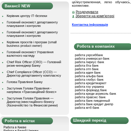
целеустремленная, легко обучаюсь
Вакансії NEW
коллективе.
Роздрукувати
Керівник центру ІТ-безпеки
Зберегти на комп'ютері
Головний економіст департаменту
Контактна інформація
планування і контролю
Головний економіст департаменту
планування і контролю
Керівник проєктів і програм (small
business product owner)
Робота в компаніях
Головний економіст Управління
работа укрсиббанк
валютного нагляду
работа универсал банк
Chief Risk Officer (CRO) — Головний
работа пиреус банк
ризик-менеджер Банку
работа бта банк
работа отп банк
Chief Compliance Officer (CCO) —
работа идея банк
Директор департаменту комплаєнсу
работа альфа банк
работа глобус банк
Голова Правління Банку
работа кредитмаркет
работа пзу украина
Заступник Голови Правління -
работа форвард банк
напрямок «Транзакційний бізнес»
работа креди агриколь банк
работа правэкс банк
Заступник Голови Правління —
работа банк пивденный
Директор інвестиційного бізнесу
работа банк кредит днепр
(Казначейство та Фінансові ринки)
работа мтб банк
Швидкий перехід
Робота в містах
Работа в Киеве
Работа в Белой Церкви