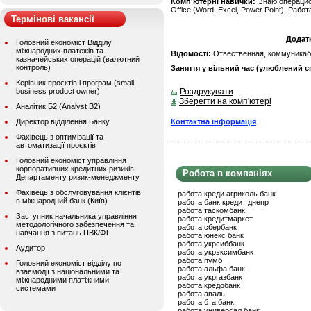
Комп'ютерні навички:
Знаю операцио
Office (Word, Excel, Power Point). Работ
Термінові вакансії
Додат
Головний економіст Відділу
міжнародних платежів та
Відомості:
Отвественная, коммуникабе
казначейських операцій (валютний
контроль)
Заняття у вільний час (улюблений сп
Керівник проєктів і програм (small
business product owner)
Роздрукувати
Зберегти на комп'ютері
Аналітик Б2 (Analyst B2)
Контактна інформація
Директор відділення Банку
Фахівець з оптимізації та
автоматизації проєктів
Головний економіст управління
корпоративних кредитних ризиків
Робота в компаніях
Департаменту ризик-менеджменту
Фахівець з обслуговування клієнтів
работа креди агриколь банк
в міжнародний банк (Київ)
работа банк кредит днепр
работа таскомбанк
Заступник начальника управління
работа кредитмаркет
методологічного забезпечення та
работа сбербанк
навчання з питань ПВК/ФТ
работа юнекс банк
работа укрсиббанк
Аудитор
работа укрэксимбанк
работа пумб
Головний економіст відділу по
работа альфа банк
взаємодії з національними та
работа укргазбанк
міжнародними платіжними
работа кредобанк
системами
работа аваль
работа бта банк
работа универсал банк