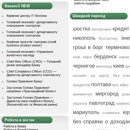
работа ощадбанк
Вакансії NEW
Швидкий перехід
Керівник центру ІТ-безпеки
Головний економіст департаменту
планування і контролю
шостка
кредит 
запорожье
Головний економіст департаменту
планування і контролю
никополь
эне
бухгалтер
Керівник проєктів і програм (small
business product owner)
гроші в борг терміново
Головний економіст Управління
валютного нагляду
бердянск
нові мфо
изюм
Chief Risk Officer (CRO) — Головний
чернигов
киев
ризик-менеджер Банку
винница
кр
Chief Compliance Officer (CCO) —
Директор департаменту комплаєнсу
онлайн на карту без отк
Голова Правління Банку
полтава
кредитов
все мфо
Заступник Голови Правління -
напрямок «Транзакційний бізнес»
миргород
кременчуг
ров
Заступник Голови Правління —
Директор інвестиційного бізнесу
павлоград
україна
каменс
(Казначейство та Фінансові ринки)
мариуполь
юр
славянск
Робота в містах
без справки о дохода
Работа в Киеве
Работа в Белой Церкви