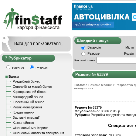
Швидкий пошу
Вакансія
Місто
Резюме
Розділ
Рубрикатор
Ключові слова
Вакансії
Резюме
Резюме № 63379
Банки
Роздрібний бізнес
FinStaff
>
Резюме в банке
>
Разработка п
Середній та малий бізнес
методология
Корпоративний бізнес
Міжнародний бізнес
Інвестиційний бізнес
Ризик-менеджмент
Резюме №
63379
Опубліковано:
08.06.2015 р.
Кредитування
Рубрика:
Розробка продуктів та методо
Заставні операції
Казначейство
Специалист 
Фінансовий моніторинг
Фінансовий аналіз та планування
Стартова зарплата:
7000 грн.