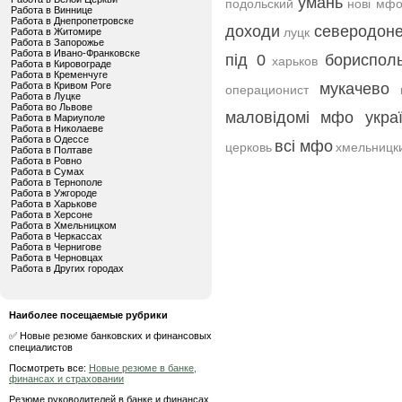
умань
подольский
нові мфо
Работа в Виннице
Работа в Днепропетровске
доходи
северодон
луцк
Работа в Житомире
Работа в Запорожье
Работа в Ивано-Франковске
під 0
бориспол
харьков
Работа в Кировограде
Работа в Кременчуге
Работа в Кривом Роге
мукачево
операционист
Работа в Луцке
Работа во Львове
маловідомі мфо укра
Работа в Мариуполе
Работа в Николаеве
Работа в Одессе
всі мфо
церковь
хмельницк
Работа в Полтаве
Работа в Ровно
Работа в Сумах
Работа в Тернополе
Работа в Ужгороде
Работа в Харькове
Работа в Херсоне
Работа в Хмельницком
Работа в Черкассах
Работа в Чернигове
Работа в Черновцах
Работа в Других городах
Наиболее посещаемые рубрики
✅ Новые резюме банковских и финансовых
специалистов
Посмотреть все:
Новые резюме в банке,
финансах и страховании
Резюме руководителей в банке и финансах