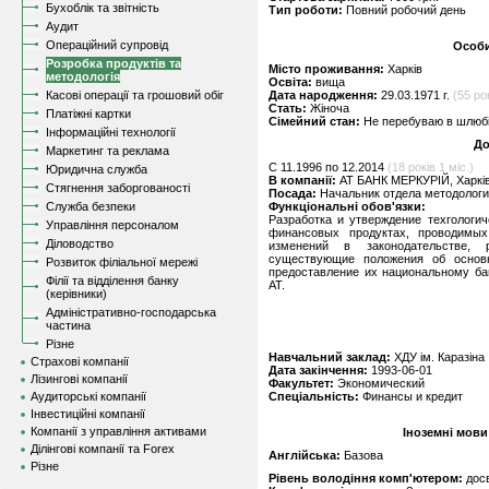
Бухоблік та звітність
Тип роботи:
Повний робочий день
Аудит
Операційний супровід
Особи
Розробка продуктів та
Місто проживання:
Харків
методологія
Освіта:
вища
Касові операції та грошовий обіг
Дата народження:
29.03.1971 г.
(55 рок
Стать:
Жіноча
Платіжні картки
Сімейний стан:
Не перебуваю в шлюбі,
Інформаційні технології
До
Маркетинг та реклама
C 11.1996 по 12.2014
(18 років 1 міс.)
Юридична служба
В компанії:
АТ БАНК МЕРКУРIЙ, Харкі
Стягнення заборгованості
Посада:
Начальник отдела методолог
Служба безпеки
Функціональні обов'язки:
Разработка и утверждение техгологич
Управління персоналом
финансовых продуктах, проводимы
Діловодство
изменений в законодательстве, 
существующие положения об основн
Розвиток філіальної мережі
предоставление их национальному ба
Філії та відділення банку
АТ.
(керівники)
Адміністративно-господарська
частина
Різне
Навчальний заклад:
ХДУ iм. Каразiна
Страхові компанії
Дата закінчення:
1993-06-01
Лізингові компанії
Факультет:
Экономический
Аудиторські компанії
Спеціальність:
Финансы и кредит
Інвестиційні компанії
Компанії з управління активами
Іноземні мови
Ділінгові компанії та Forex
Англійська:
Базова
Різне
Рівень володіння комп'ютером:
дос