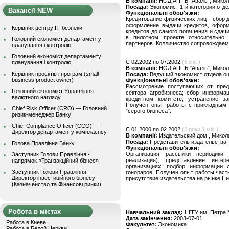
В компанії:
НОД АППБ "Аваль", Микол
Посада:
Экономист 1-й категории отд
Вакансії NEW
Функціональні обов'язки:
Кредитование физических лиц - сбор 
оформление выдачи кредитов, оформ
Керівник центру ІТ-безпеки
кредитов до самого погашения и сдач
в пилотном проекте относительно
Головний економіст департаменту
партнеров. Колличество сопровождаем
планування і контролю
Головний економіст департаменту
C 02.2002 по 07.2002
(5 міс.)
планування і контролю
В компанії:
НОД АППБ "Аваль", Микол
Керівник проєктів і програм (small
Посада:
Ведущий экономист отдела оц
business product owner)
Функціональні обов'язки:
Рассмотрение поступающих от предп
Головний економіст Управління
сектора агробизнеса; сбор информац
валютного нагляду
кредитном комитете; устранение за
Получен опыт работы с прикладным 
Chief Risk Officer (CRO) — Головний
"серого бизнеса".
ризик-менеджер Банку
Chief Compliance Officer (CCO) —
C 01.2000 по 02.2002
(2 роки 1 міс.)
Директор департаменту комплаєнсу
В компанії:
Издательский дом , Микол
Посада:
Представитель издательства
Голова Правління Банку
Функціональні обов'язки:
Организация рассылки периодики,
Заступник Голови Правління -
реализация); представление инте
напрямок «Транзакційний бізнес»
организациях; подбор информации 
Заступник Голови Правління —
гонораров. Получен опыт работы час
Директор інвестиційного бізнесу
присутствие издательства на рынке Ни
(Казначейство та Фінансові ринки)
Робота в містах
Навчальний заклад:
НГГУ им. Петра 
Дата закінчення:
2003-07-01
Работа в Киеве
Факультет:
Экономика
Работа в Белой Церкви