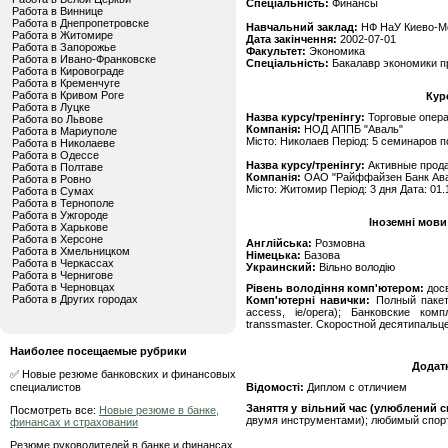
Спеціальність:
Финансы
Работа в Виннице
Работа в Днепропетровске
Навчальний заклад:
НФ НаУ Киево-М
Работа в Житомире
Дата закінчення:
2002-07-01
Работа в Запорожье
Факультет:
Экономика
Работа в Ивано-Франковске
Спеціальність:
Бакалавр экономики п
Работа в Кировограде
Работа в Кременчуге
Работа в Кривом Роге
Кур
Работа в Луцке
Назва курсу/тренінгу:
Торговые опера
Работа во Львове
Компанія:
НОД АППБ "Аваль"
Работа в Мариуполе
Місто: Николаев Період: 5 семинаров п
Работа в Николаеве
Работа в Одессе
Назва курсу/тренінгу:
Активные прод
Работа в Полтаве
Компанія:
ОАО "Райффайзен Банк Ав
Работа в Ровно
Місто: Житомир Період: 3 дня Дата: 01.
Работа в Сумах
Работа в Тернополе
Работа в Ужгороде
Іноземні мови
Работа в Харькове
Работа в Херсоне
Англійська:
Розмовна
Работа в Хмельницком
Німецька:
Базова
Работа в Черкассах
Украинский:
Вільно володію
Работа в Чернигове
Работа в Черновцах
Рівень володіння комп'ютером:
дос
Работа в Других городах
Комп'ютерні навички:
Полный пакет 
access, ie/opera); Банковские ком
transsmaster. Скоростной десятипальц
Наиболее посещаемые рубрики
Додат
✅ Новые резюме банковских и финансовых
специалистов
Відомості:
Диплом с отличием
Заняття у вільний час (улюблений сп
Посмотреть все:
Новые резюме в банке,
двумя инструментами); любимый спорт
финансах и страховании
Резюме руководителей в банке и финансах