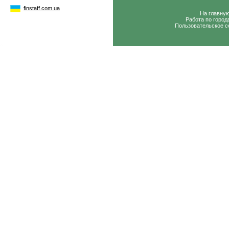
finstaff.com.ua
На главну
Работа по город
Пользовательское с