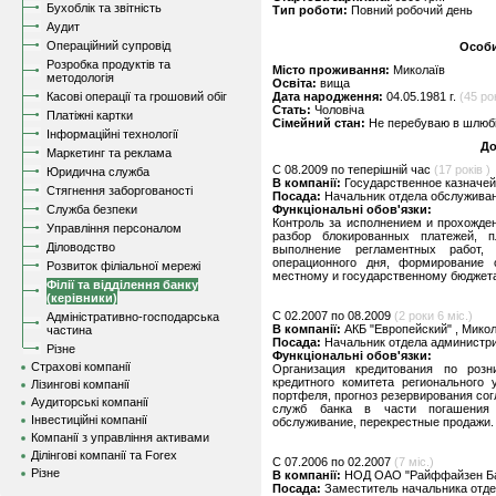
Бухоблік та звітність
Тип роботи:
Повний робочий день
Аудит
Операційний супровід
Особи
Розробка продуктів та
Місто проживання:
Миколаїв
методологія
Освіта:
вища
Касові операції та грошовий обіг
Дата народження:
04.05.1981 г.
(45 рок
Стать:
Чоловіча
Платіжні картки
Сімейний стан:
Не перебуваю в шлюбі,
Інформаційні технології
До
Маркетинг та реклама
C 08.2009 по теперішній час
(17 років )
Юридична служба
В компанії:
Государственное казначей
Стягнення заборгованості
Посада:
Начальник отдела обслуживан
Служба безпеки
Функціональні обов'язки:
Контроль за исполнением и прохожден
Управління персоналом
разбор блокированных платежей, п
Діловодство
выполнение регламентных работ,
операционного дня, формирование 
Розвиток філіальної мережі
местному и государственному бюджет
Філії та відділення банку
(керівники)
C 02.2007 по 08.2009
(2 роки 6 міс.)
Адміністративно-господарська
В компанії:
АКБ "Европейский" , Микол
частина
Посада:
Начальник отдела администр
Різне
Функціональні обов'язки:
Страхові компанії
Организация кредитования по роз
кредитного комитета регионального 
Лізингові компанії
портфеля, прогноз резервирования сог
Аудиторські компанії
служб банка в части погашения 
Інвестиційні компанії
обслуживание, перекрестные продажи.
Компанії з управління активами
Ділінгові компанії та Forex
C 07.2006 по 02.2007
(7 міс.)
Різне
В компанії:
НОД ОАО "Райффайзен Бан
Посада:
Заместитель начальника отде