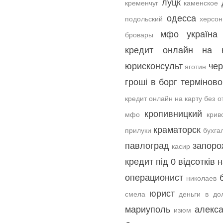
луцк
кременчуг
каменское
одесса
подольский
херсон
мфо україна
бровары
кредит онлайн на к
юрисконсульт
чер
яготин
гроші в борг терміново
кредит онлайн на карту без о
кропивницкий
мфо
крив
краматорск
прилуки
бухга
павлоград
запоро
касир
кредит під 0 відсотків 
операционист
николаев
юрист
смела
деньги в до
мариуполь
алекс
изюм