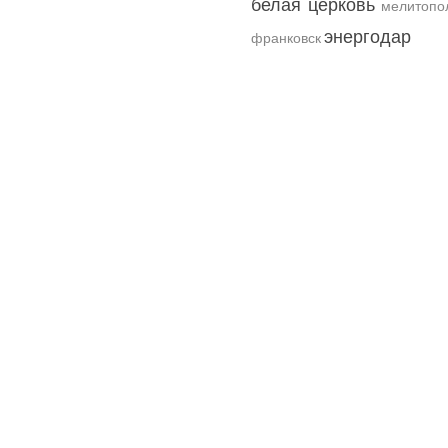
белая церковь
мелитопо
энергодар
франковск