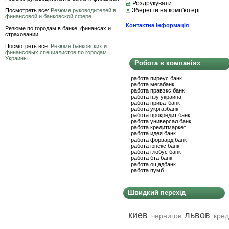
Роздрукувати
Зберегти на комп'ютері
Посмотреть все:
Резюме руководителей в
финансовой и банковской сфере
Контактна інформація
Резюме по городам в банке, финансах и
страховании
Посмотреть все:
Резюме банковских и
финансовых специалистов по городам
Украины
Робота в компаніях
работа пиреус банк
работа мегабанк
работа правэкс банк
работа пзу украина
работа приватбанк
работа укргазбанк
работа прокредит банк
работа универсал банк
работа кредитмаркет
работа идея банк
работа форвард банк
работа юнекс банк
работа глобус банк
работа бта банк
работа ощадбанк
работа пумб
Швидкий перехід
киев
львов
чернигов
кред