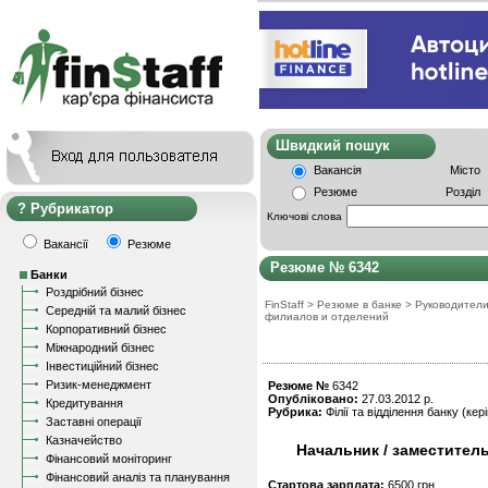
Швидкий пошу
Вакансія
Місто
Резюме
Розділ
Рубрикатор
Ключові слова
Вакансії
Резюме
Резюме № 6342
Банки
Роздрібний бізнес
FinStaff
>
Резюме в банке
>
Руководител
Середній та малий бізнес
филиалов и отделений
Корпоративний бізнес
Міжнародний бізнес
Інвестиційний бізнес
Ризик-менеджмент
Резюме №
6342
Опубліковано:
27.03.2012 р.
Кредитування
Рубрика:
Філії та відділення банку (кер
Заставні операції
Казначейство
Начальник / заместитель
Фінансовий моніторинг
Фінансовий аналіз та планування
Стартова зарплата:
6500 грн.