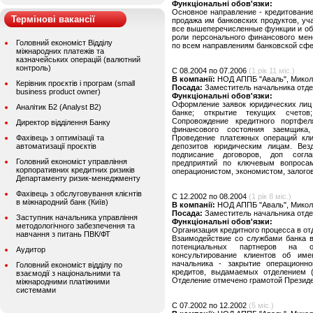
Функціональні обов'язки:
Основное направление - кредитование
Термінові вакансії
продажа им банковских продуктов, уч
все вышеперечисленные функции и об
роли персонального финансового мен
Головний економіст Відділу
по всем направлениям банковской сф
міжнародних платежів та
казначейських операцій (валютний
контроль)
C 08.2004 по 07.2006
(1 рік 11 міс.)
В компанії:
НОД АППБ "Аваль", Микол
Керівник проєктів і програм (small
Посада:
Заместитель начальника отде
business product owner)
Функціональні обов'язки:
Оформление заявок юридических лиц 
Аналітик Б2 (Analyst B2)
банке; открытие текущих счетов
Сопровождение кредитного портфел
Директор відділення Банку
финансового состояния заемщика,
Фахівець з оптимізації та
Проведение платежных операций кли
автоматизації проєктів
депозитов юридическим лицам. Везд
подписание договоров, доп согла
Головний економіст управління
предприятий по ключевым вопроса
корпоративних кредитних ризиків
операционистом, экономистом, залого
Департаменту ризик-менеджменту
Фахівець з обслуговування клієнтів
C 12.2002 по 08.2004
(1 рік 8 міс.)
в міжнародний банк (Київ)
В компанії:
НОД АППБ "Аваль", Микол
Посада:
Заместитель начальника отд
Заступник начальника управління
Функціональні обов'язки:
методологічного забезпечення та
Организация кредитного процесса в от
навчання з питань ПВК/ФТ
Взаимодействие со службами банка в
потенциальных партнеров на об
Аудитор
консультирование клиентов об име
начальника - закрытие операционно
Головний економіст відділу по
кредитов, выдамаемых отделением (2
взаємодії з національними та
Отделение отмечено грамотой Президе
міжнародними платіжними
системами
C 07.2002 по 12.2002
(5 міс.)