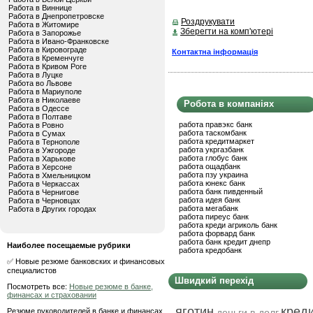
Работа в Виннице
Работа в Днепропетровске
Роздрукувати
Работа в Житомире
Зберегти на комп'ютері
Работа в Запорожье
Работа в Ивано-Франковске
Работа в Кировограде
Контактна інформація
Работа в Кременчуге
Работа в Кривом Роге
Работа в Луцке
Работа во Львове
Работа в Мариуполе
Работа в Николаеве
Робота в компаніях
Работа в Одессе
Работа в Полтаве
работа правэкс банк
Работа в Ровно
работа таскомбанк
Работа в Сумах
работа кредитмаркет
Работа в Тернополе
работа укргазбанк
Работа в Ужгороде
работа глобус банк
Работа в Харькове
работа ощадбанк
Работа в Херсоне
работа пзу украина
Работа в Хмельницком
работа юнекс банк
Работа в Черкассах
работа банк пивденный
Работа в Чернигове
работа идея банк
Работа в Черновцах
работа мегабанк
Работа в Других городах
работа пиреус банк
работа креди агриколь банк
работа форвард банк
работа банк кредит днепр
Наиболее посещаемые рубрики
работа кредобанк
✅ Новые резюме банковских и финансовых
специалистов
Швидкий перехід
Посмотреть все:
Новые резюме в банке,
финансах и страховании
яготин
креди
Резюме руководителей в банке и финансах
деньги в долг