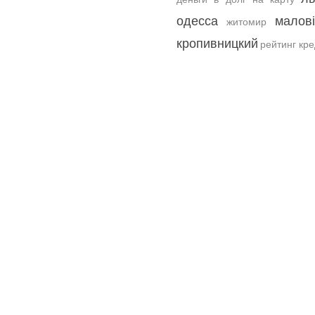
одесса
малов
житомир
кропивницкий
рейтинг кр