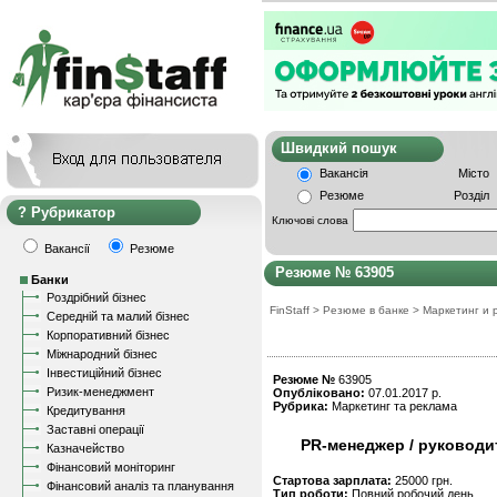
Швидкий пошу
Вакансія
Місто
Резюме
Розділ
Рубрикатор
Ключові слова
Вакансії
Резюме
Резюме № 63905
Банки
Роздрібний бізнес
FinStaff
>
Резюме в банке
>
Маркетинг и 
Середній та малий бізнес
Корпоративний бізнес
Міжнародний бізнес
Інвестиційний бізнес
Резюме №
63905
Ризик-менеджмент
Опубліковано:
07.01.2017 р.
Рубрика:
Маркетинг та реклама
Кредитування
Заставні операції
PR-менеджер / руководи
Казначейство
Фінансовий моніторинг
Стартова зарплата:
25000 грн.
Фінансовий аналіз та планування
Тип роботи:
Повний робочий день