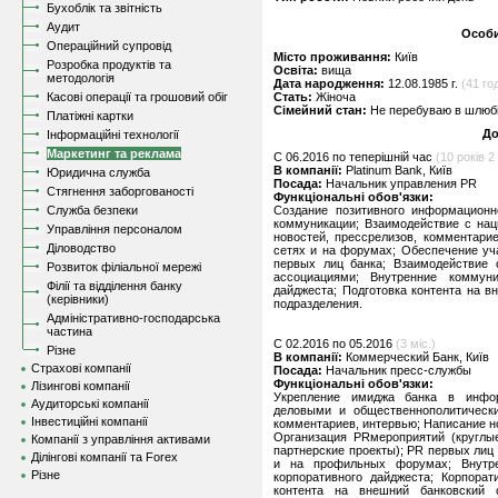
Бухоблік та звітність
Аудит
Особи
Операційний супровід
Місто проживання:
Київ
Розробка продуктів та
Освіта:
вища
методологія
Дата народження:
12.08.1985 г.
(41 год
Касові операції та грошовий обіг
Стать:
Жіноча
Сімейний стан:
Не перебуваю в шлюбі,
Платіжні картки
До
Інформаційні технології
Маркетинг та реклама
C 06.2016 по теперішній час
(10 років 2 
В компанії:
Platinum Bank, Київ
Юридична служба
Посада:
Начальник управления PR
Стягнення заборгованості
Функціональні обов'язки:
Служба безпеки
Создание позитивного информационн
коммуникации; Взаимодействие с на
Управління персоналом
новостей, прессрелизов, комментари
Діловодство
сетях и на форумах; Обеспечение уч
первых лиц банка; Взаимодействие 
Розвиток філіальної мережі
ассоциациями; Внутренние коммуни
Філії та відділення банку
дайджеста; Подготовка контента на 
(керівники)
подразделения.
Адміністративно-господарська
частина
C 02.2016 по 05.2016
(3 міс.)
Різне
В компанії:
Коммерческий Банк, Київ
Страхові компанії
Посада:
Начальник пресс-службы
Функціональні обов'язки:
Лізингові компанії
Укрепление имиджа банка в инфор
Аудиторські компанії
деловыми и общественнополитически
Інвестиційні компанії
комментариев, интервью; Написание н
Организация PRмероприятий (круглы
Компанії з управління активами
партнерские проекты); PR первых лиц
Ділінгові компанії та Forex
и на профильных форумах; Внутре
Різне
корпоративного дайджеста; Корпорат
контента на внешний банковский с