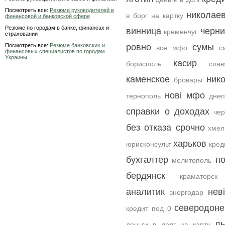
Посмотреть все:
Резюме руководителей в
николае
в борг на картку
финансовой и банковской сфере
Резюме по городам в банке, финансах и
винница
черни
кременчуг
страховании
Посмотреть все:
Резюме банковских и
ровно
сумы
все мфо
с
финансовых специалистов по городам
Украины
касир
борисполь
слав
каменское
ник
бровары
нові мфо
тернополь
днеп
справки о доходах
че
без отказа срочно
хмел
харьков
юрисконсульт
кред
бухгалтер
п
мелитополь
бердянск
краматорск
аналитик
нев
энергодар
северодоне
кредит под 0
ль
деньги в долг на карту