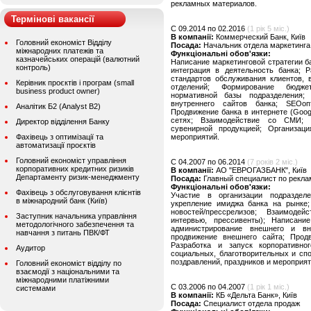
рекламных материалов.
Термінові вакансії
C 09.2014 по 02.2016
(1 рік 5 міс.)
В компанії:
Коммерческий Банк, Київ
Головний економіст Відділу
Посада:
Начальник отдела маркетинга
міжнародних платежів та
Функціональні обов'язки:
казначейських операцій (валютний
Написание маркетинговой стратегии ба
контроль)
интеграция в деятельность банка; 
стандартов обслуживания клиентов, 
Керівник проєктів і програм (small
отделений; Формирование бюджет
business product owner)
нормативной базы подразделения;
внутреннего сайтов банка; SEOо
Аналітик Б2 (Analyst B2)
Продвижение банка в интернете (Goog
сетях; Взаимодействие со СМИ; 
Директор відділення Банку
сувенирной продукцией; Организаци
Фахівець з оптимізації та
мероприятий.
автоматизації проєктів
Головний економіст управління
C 04.2007 по 06.2014
(7 років 2 міс.)
корпоративних кредитних ризиків
В компанії:
АО "ЕВРОГАЗБАНК", Київ
Департаменту ризик-менеджменту
Посада:
Главный специалист по рекла
Функціональні обов'язки:
Фахівець з обслуговування клієнтів
Участие в организации подраздел
в міжнародний банк (Київ)
укрепление имиджа банка на рынке; 
новостей/прессрелизов; Взаимод
Заступник начальника управління
интервью, прессивенты); Написан
методологічного забезпечення та
администрирование внешнего и вн
навчання з питань ПВК/ФТ
продвижение внешнего сайта; Продв
Разработка и запуск корпоративно
Аудитор
социальных, благотворительных и сп
поздравлений, праздников и мероприят
Головний економіст відділу по
взаємодії з національними та
міжнародними платіжними
C 03.2006 по 04.2007
(1 рік 1 міс.)
системами
В компанії:
КБ «Дельта Банк», Київ
Посада:
Специалист отдела продаж