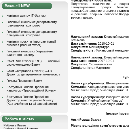
Функціональні обов'язки:
Подготовка, заключение и веден
Вакансії NEW
стимулирование продаж банков
продаж;Составление и анализ статис
и решение спорных вопросов;Коорди
Керівник центру ІТ-безпеки
точках продаж.
Головний економіст департаменту
планування і контролю
Головний економіст департаменту
планування і контролю
Навчальний заклад:
Киевский национ
Гетьмана
Керівник проєктів і програм (small
Дата закінчення:
2010-10-01
business product owner)
Факультет:
Магистратура
Спеціальність:
Финансовый менеджм
Головний економіст Управління
валютного нагляду
Навчальний заклад:
Киевский национ
Дата закінчення:
2007-10-01
Chief Risk Officer (CRO) — Головний
Факультет:
Экономический
ризик-менеджер Банку
Спеціальність:
Маркетинг
Chief Compliance Officer (CCO) —
Директор департаменту комплаєнсу
Кур
Голова Правління Банку
Назва курсу/тренінгу:
Школа рекламы
Компанія:
Кафедре журналистики унив
Заступник Голови Правління -
Місто: Киев Період: 5 месяцев Дата: 01
напрямок «Транзакційний бізнес»
Заступник Голови Правління —
Назва курсу/тренінгу:
Интернет марке
Директор інвестиційного бізнесу
Компанія:
Учебный центр “Курсор"
(Казначейство та Фінансові ринки)
Місто: Киев Період: 5 месяцев Дата: 01
Іноземні мови
Робота в містах
Англійська:
Базова
Работа в Киеве
Рівень володіння комп'ютером:
дос
Работа в Белой Церкви