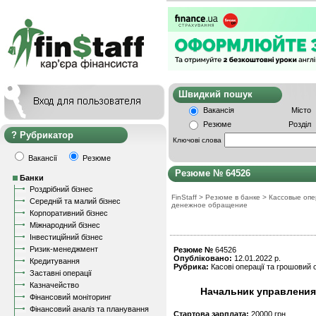
Швидкий пошу
Вакансія
Місто
Резюме
Розділ
Рубрикатор
Ключові слова
Вакансії
Резюме
Резюме № 64526
Банки
Роздрібний бізнес
FinStaff
>
Резюме в банке
>
Кассовые опе
Середній та малий бізнес
денежное обращение
Корпоративний бізнес
Міжнародний бізнес
Інвестиційний бізнес
Ризик-менеджмент
Резюме №
64526
Опубліковано:
12.01.2022 р.
Кредитування
Рубрика:
Касові операції та грошовий о
Заставні операції
Казначейство
Начальник управления 
Фінансовий моніторинг
Фінансовий аналіз та планування
Стартова зарплата:
20000 грн.