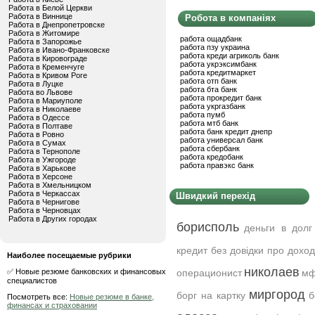
Работа в Белой Церкви
Работа в Виннице
Робота в компаніях
Работа в Днепропетровске
Работа в Житомире
работа ощадбанк
Работа в Запорожье
работа пзу украина
Работа в Ивано-Франковске
работа креди агриколь банк
Работа в Кировограде
работа укрэксимбанк
Работа в Кременчуге
работа кредитмаркет
Работа в Кривом Роге
работа отп банк
Работа в Луцке
работа бта банк
Работа во Львове
работа прокредит банк
Работа в Мариуполе
работа укргазбанк
Работа в Николаеве
работа пумб
Работа в Одессе
работа мтб банк
Работа в Полтаве
работа банк кредит днепр
Работа в Ровно
работа универсал банк
Работа в Сумах
работа сбербанк
Работа в Тернополе
работа кредобанк
Работа в Ужгороде
работа правэкс банк
Работа в Харькове
Работа в Херсоне
Работа в Хмельницком
Работа в Черкассах
Швидкий перехід
Работа в Чернигове
Работа в Черновцах
Работа в Других городах
борисполь
деньги в долг
кредит без довідки про дохо
Наиболее посещаемые рубрики
николаев
✅ Новые резюме банковских и финансовых
операционист
мф
специалистов
миргород
борг на картку
б
Посмотреть все:
Новые резюме в банке,
финансах и страховании