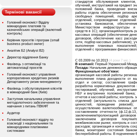
стандартов обслуживания клиентов,
обучений, инструктажей на предмет з
положений банка, проведение внезап
Термінові вакансії
работы отдела обеспечения регионал
свободных помещений, подбор ар
отделений, сопровождение отделений 
Головний економіст Відділу
установка банкоматов, обеспечен
міжнародних платежів та
Министерством инфраструктуры и 
казначейських операцій (валютний
средств в 1С); организация/контроль 
контроль)
кассовых операций (обеспечение дене
договоров, обеспечение касс расход
Керівник проєктів і програм (small
сети, подбор кассовых работников); 
business product owner)
выполнение плановых показателей
отделений с программами финансового
Аналітик Б2 (Analyst B2)
Директор відділення Банку
C 03.2009 по 10.2013
(4 роки 7 міс.)
Фахівець з оптимізації та
В компанії:
Первый Украинский Между
автоматизації проєктів
Посада:
Начальник денежного обраще
Функціональні обов'язки:
Головний економіст управління
организация кассовой работы региона
корпоративних кредитних ризиків
выполнение плана доходности от ва
Департаменту ризик-менеджменту
отдел и сектор; составление граф
разработка нормативных документов 
Фахівець з обслуговування клієнтів
тестирований, обучений, инструктаж
в міжнародний банк (Київ)
НБУ и внутренних положений банка; 
отчетов и кассовой работы; контроль
Заступник начальника управління
отделений (актуальность списка до
методологічного забезпечення та
ценностей, проведение ревизий)
навчання з питань ПВК/ФТ
осуществлению валютнообменных опе
составлением отчетности (ф.12,ф.13
Аудитор
заключением/пролонгацией договоров 
заключением договоров покупки
Головний економіст відділу по
межбанковском рынке; контроль и со
взаємодії з національними та
расходов; организация и контроль со
міжнародними платіжними
банка; мониторинг состояния банком
системами
бесперебойной работы. В подчинении 6