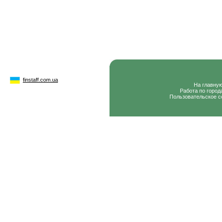
finstaff.com.ua
На главну
Работа по город
Пользовательское с