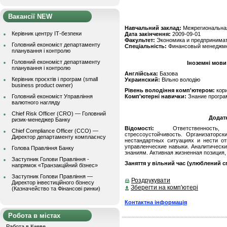
Вакансії NEW
Навчальний заклад:
Межрегиональна
Керівник центру ІТ-безпеки
Дата закінчення:
2009-09-01
Факультет:
Экономика и предпринима
Головний економіст департаменту
Спеціальність:
Финансовый менеджм
планування і контролю
Головний економіст департаменту
Іноземні мови
планування і контролю
Англійська:
Базова
Керівник проєктів і програм (small
Украинский:
Вільно володію
business product owner)
Рівень володіння комп'ютером:
кор
Головний економіст Управління
Комп'ютерні навички:
Знание программ
валютного нагляду
Chief Risk Officer (CRO) — Головний
Додат
ризик-менеджер Банку
Відомості:
Ответственность, п
Chief Compliance Officer (CCO) —
стрессоустойчивость. Организаторс
Директор департаменту комплаєнсу
нестандартных ситуациях и нести от
управленческие навыки. Аналитическ
Голова Правління Банку
знаниям. Активная жизненная позиция,
Заступник Голови Правління -
Заняття у вільний час (улюблений сп
напрямок «Транзакційний бізнес»
Заступник Голови Правління —
Роздрукувати
Директор інвестиційного бізнесу
Зберегти на комп'ютері
(Казначейство та Фінансові ринки)
Контактна інформація
Робота в містах
Работа в Киеве