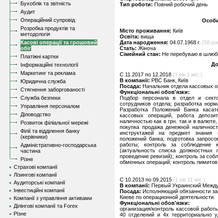
Бухоблік та звітність
Тип роботи:
Повний робочий день
Аудит
Операційний супровід
Особи
Розробка продуктів та
Місто проживання:
Київ
методологія
Освіта:
вища
Касові операції та грошовий
Дата народження:
04.07.1968 г.
(58 рок
обіг
Стать:
Жіноча
Сімейний стан:
Не перебуваю в шлюбі,
Платіжні картки
До
Інформаційні технології
Маркетинг та реклама
C 11.2017 по 12.2018
(1 рік 1 міс.)
В компанії:
РВС Банк, Київ
Юридична служба
Посада:
Начальник отдела кассовых 
Стягнення заборгованості
Функціональні обов'язки:
Служба безпеки
Подбор персонала в отдел и секто
сотрудников отдела; разработка нор
Управління персоналом
Разработка Положений Банка касат
Діловодство
кассовых операций, работа депозит
наличностью как в грн. так и в валют
Розвиток філіальної мережі
покупка продажа денежной наличност
Філії та відділення банку
инструктажей на предмет знания
(керівники)
положений банка; подготовка запросо
работы; контроль за соблюдение 
Адміністративно-господарська
(актуальность списка должностных л
частина
проведение ревизий); контроль за со
Різне
обменных операций; контроль лимитов 
Страхові компанії
Лізингові компанії
C 10.2013 по 09.2015
(1 рік 11 міс.)
Аудиторські компанії
В компанії:
Первый Украинский Между
Інвестиційні компанії
Посада:
Исполняющий обязанности зам
Киеве по операционной деятельности.
Компанії з управління активами
Функціональні обов'язки:
Ділінгові компанії та Forex
организация/контроль кассовой работ
Різне
40 отделений и 4х территориально у