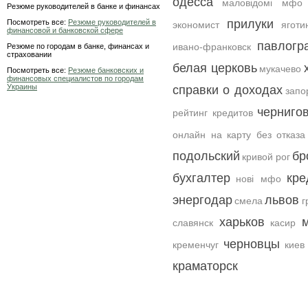
одесса
маловідомі мфо 
Резюме руководителей в банке и финансах
прилуки
Посмотреть все:
Резюме руководителей в
экономист
яготи
финансовой и банковской сфере
павлогр
ивано-франковск
Резюме по городам в банке, финансах и
страховании
белая церковь
мукачево
Посмотреть все:
Резюме банковских и
финансовых специалистов по городам
Украины
справки о доходах
запо
черниго
рейтинг кредитов
онлайн на карту без отказа
подольский
бр
кривой рог
бухгалтер
кре
нові мфо
энергодар
львов
смела
г
харьков
славянск
касир
черновцы
кременчуг
киев
краматорск