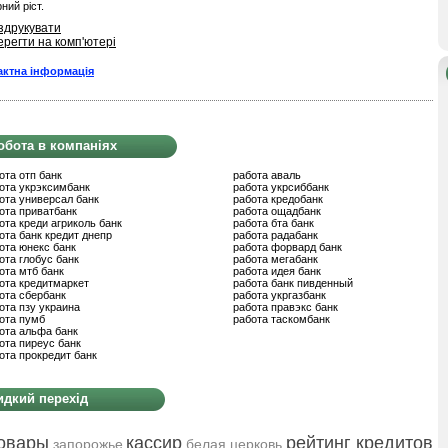
рний ріст.
здрукувати
ерегти на комп'ютері
актна інформація
обота в компаніях
ота отп банк
работа аваль
ота укрэксимбанк
работа укрсиббанк
ота универсал банк
работа кредобанк
ота приватбанк
работа ощадбанк
ота креди агриколь банк
работа бта банк
ота банк кредит днепр
работа радабанк
ота юнекс банк
работа форвард банк
ота глобус банк
работа мегабанк
ота мтб банк
работа идея банк
ота кредитмаркет
работа банк пивденный
ота сбербанк
работа укргазбанк
ота пзу украина
работа правэкс банк
ота пумб
работа таскомбанк
ота альфа банк
ота пиреус банк
ота прокредит банк
дкий перехід
овары
кассир
рейтинг кредитов
запорожье
белая церковь