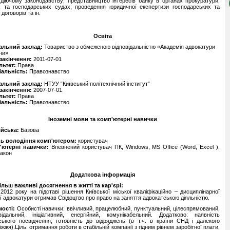
 діючому законодавству; представництво інтересів банку в органах прокуратури,
х та господарських судах; проведення юридичної експертизи господарських та
 договорів та ін.
Освіта
альний заклад:
Товариство з обмеженою відповідальністю «Академія адвокатури
ни»
 закінчення:
2011-07-01
льтет:
Права
іальність:
Правознавство
альний заклад:
НТУУ “Київський політехнічний інститут”
 закінчення:
2007-07-01
льтет:
Права
іальність:
Правознавство
Іноземні мови та комп'ютерні навички
ійська:
Базова
нь володіння комп'ютером:
користувач
'ютерні навички:
Впевнений користувач ПК, Windows, MS Office (Word, Excel ),
Закон
Додаткова інформація
льш важливі досягнення в житті та кар'єрі:
.2012 року на підставі рішення Київської міської кваліфікаційно – дисциплінарної
ії адвокатури отримав Свідоцтво про право на заняття адвокатською діяльністю.
ості:
Особисті навички: ввічливий, працелюбний, пунктуальний, цілеспрямований,
відальний, ініціативний, енергійний, комунікабельний. Додатково: наявність
ського посвідчення, готовність до відряджень (в т.ч. в країни СНД і далекого
іжжя).Ціль: отримання роботи в стабільній компанії з гідним рівнем заробітної плати,