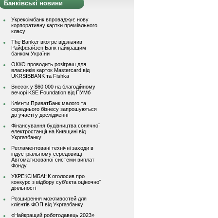
Банківські новини
Укрексімбанк впроваджує нову
корпоративну картки преміального
класу
The Banker вкотре відзначив
Райффайзен Банк найкращим
банком України
ОККО проводить розіграш для
власників карток Mastercard від
UKRSIBBANK та Fishka
Внесок у $60 000 на благодійному
вечорі KSE Foundation від ПУМб
Клієнти ПриватБанк малого та
середнього бізнесу запрошуються
до участі у дослідженні
Фінансування будівництва сонячної
електростанції на Київщині від
Укргазбанку
Регламентовані технічні заходи в
індустріальному середовищі
Автоматизованої системи виплат
Фонду
УКРЕКСІМБАНК оголосив про
конкурс з відбору суб’єкта оціночної
діяльності
Розширення можливостей для
клієнтів ФОП від Укргазбанку
«Найкращий роботодавець 2023»