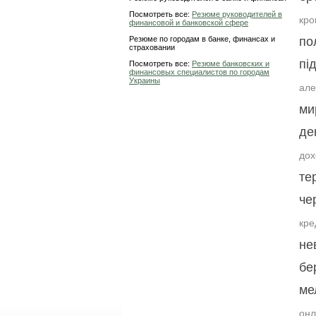
Посмотреть все:
Резюме руководителей в
кро
финансовой и банковской сфере
Резюме по городам в банке, финансах и
по
страховании
пі
Посмотреть все:
Резюме банковских и
финансовых специалистов по городам
Украины
але
ми
де
дох
те
че
кр
не
бе
ме
он