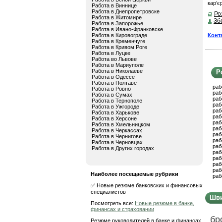
кар’є
Работа в Виннице
Работа в Днепропетровске
Ро
Работа в Житомире
Зб
Работа в Запорожье
Работа в Ивано-Франковске
Конт
Работа в Кировограде
Работа в Кременчуге
Работа в Кривом Роге
Работа в Луцке
Работа во Львове
Работа в Мариуполе
Работа в Николаеве
Р
Работа в Одессе
Работа в Полтаве
раб
Работа в Ровно
раб
Работа в Сумах
раб
Работа в Тернополе
раб
Работа в Ужгороде
раб
Работа в Харькове
раб
Работа в Херсоне
раб
Работа в Хмельницком
раб
Работа в Черкассах
раб
Работа в Чернигове
раб
Работа в Черновцах
раб
Работа в Других городах
раб
раб
раб
раб
Наиболее посещаемые рубрики
раб
✅ Новые резюме банковских и финансовых
специалистов
Шви
Посмотреть все:
Новые резюме в банке,
финансах и страховании
бр
Резюме руководителей в банке и финансах