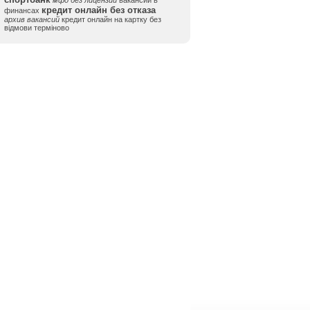
мфо без лицензии
вакансии в
кредит онлайн без отказа
финансах
архив вакансий
кредит онлайн на картку без
відмови терміново