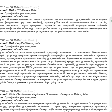
2010 по 06.2014
(3 роки 11 міс.)
мпанії:
ПАТ «ВТБ Банк», Київ
да:
Провідний юрисконсульт
ціональні обов'язки:
ові обов’язки включали: аналіз правовстановлювальних документів на предмет
ви (нерухоме, рухоме майно), правосуб’єктності позичальника/клієнта та ін;
ичні висновки щодо кредитних проектів та операцій корпоративних клієнтів
ичні та фізичні особи); підготовка роз’яснень та узагальнень чинного законодавства
ни; правове супроводження укладання договорів іпотеки/застави та ін.
2008 по 06.2010
(1 рік 10 міс.)
мпанії:
ПАТ «УкрСиббанк», Київ
да:
Провідний юрисконсульт
ціональні обов'язки:
дові обов’язки включали:правовий супровід активних та пасивних банківських
цій; супровід документарних операцій, операцій корпоративних клієнтів с цінними
ами; проведення правового аналізу документів та підготовка юридичних висновків
оектам корпоративних клієнтів; участь у підготовці кредитних договорів, договорів
ви і поруки, договорів для надання банківських гарантій, договорів про відкриття
итивів, договорів на РКО, депозитних договорів, інших договорів укладених банком
роведення операцій корпоративних клієнтів; надання консультацій по правовим
ням реалізації проектів та проведення операцій корпоративних клієнтів банка;
оринг правового супроводу окремих клієнтів, які обслуговуються на віддалених
вих точках банку; навчання та надання консультацій персоналу інших структурних
зділів банку в рамках функціонала підрозділу та ін.
2007 по 08.2008
(1 рік 1 міс.)
мпанії:
Філія «Залізничне відділення Промінвестбанку в м. Київ», Київ
да:
Провідний юрисконсульт
ціональні обов'язки:
ові обов’язки включали:складання проектів договорів та здійснення їх юридичного
оводу; розробка документів правового характеру; надавати правову допомогу
турним підрозділам відділення банку; здійснення перевірки відповідності внутрішніх