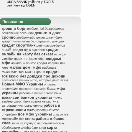
UKRSIBBANK увійшов у ТОП-5
рейтингу від UGEN
Посилання
гроші в борг
кредит под 0 процентов
деньги в долг
банковские вакансии
срочно
кредитный лимит спортбанк
кредит наличными без справки о доходах
кредит спортбанк
рейтинг кредитов
кредит
онлайн
кредит під 0 відсотків
онлайн на карту без отказа
всі мфо
невідомі
україни
кредит готівкою київ
мфо
вакансии банков
кредит наличными
маловідомі мфо
киев
работа в
кредит
финансах
Нові МФО України
готівкою без довідки про доходи
вакансии в банках
мфо, которые дают всем
Новые МФО Украины
отзывы
база мфо
спортбанк
неизвестные мфо
украины
работа в банке
альфа банк
вакансии банков украины
точки
выдачи спортбанк
позика на картку з
работа в
автоматичним схваленням
страховании
малоизвестные мфо
все мфо украины
спортбанк
список rss
работа в банке
микрозайм без отказа
киев
займ на карту с автоматическим
карта
одобрением
альфа банк киев
спортбанк