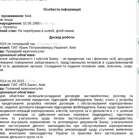
Особиста інформація
о проживання:
Київ
та:
вища
 народження:
02.05.1985 г.
(41 год )
ь:
Чоловіча
йний стан:
Не перебуваю в шлюбі, дітей немає
Досвід роботи
2015 по теперішній час
(11 років 1 міс.)
мпанії:
ПАТ «Банк Петрокоммерц-України», Київ
да:
Провідний юрисконсульт
ціональні обов'язки:
ення заборгованості з клієнтів Банку – як юридичних так і фізичних осіб, досудове
лювання повернення заборгованості, представництво інтересів в судах/виконавчій
і та ін. державних органах. Складання та подання позовних заяв, пояснень, скарг,
ів.
2014 по 04.2015
(10 міс.)
мпанії:
ПАТ «ВТБ Банк», Київ
да:
Головний юрисконсульт
ціональні обов'язки:
дові обов’язки включали:укладання договорів застави/іпотеки; розгляд та
ердження висновків юридичних підрозділів філій/відділень банку; учать у розробці
 кредитування; розробка типових договорів з обслуговування корпоративних
тів; надання допомоги юридичним підрозділам філій/відділень Банку щодо правового
водження операцій корпоративних клієнтів, контроль за їх діяльністю в т. ч. шляхом
едення семінарів та здійснення виїзних перевірок (відряджень); підготовка
яснень та узагальнень щодо питань застосування діючого законодавства;
ження внутрішніх нормативних та розпорядчих документів Банку; узагальнення
тики застосування діючого законодавства при обслуговуванні корпоративних
тів філіям/відділенням Банку, розробка рекомендацій щодо усунення виявлених
ліків; моніторинг законодавства України та практики його застосування за
мком діяльності групи та ін.