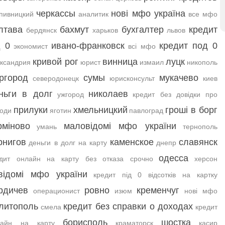
черкассы
нові мфо україна
пивницкий
аналитик
все мфо
лтава
бахмут
бухгалтер
кредит
бердянск
харьков
львов
д 0
ивано-франковск
кредит под 0
экономист
всі мфо
кривой рог
винница
луцк
ксандрия
юрист
измаил
никополь
ргород
сумы
мукачево
северодонецк
юрисконсульт
киев
ньги в долг
николаев
ужгород
кредит без довідки про
прилуки
хмельницкий
гроші в борг
оди
яготин
павлоград
рміново
маловідомі мфо україни
умань
тернополь
рнигов
каменское
славянск
деньги в долг на карту
днепр
одесса
едит онлайн на карту без отказа срочно
херсон
відомі мфо україни
кредит під 0 відсотків на картку
рдичев
ровно
кременчуг
операционист
изюм
нові мфо
литополь
кредит без справки о доходах
смела
кредит
борисполь
шостка
лайн на карту
краматорск
касир