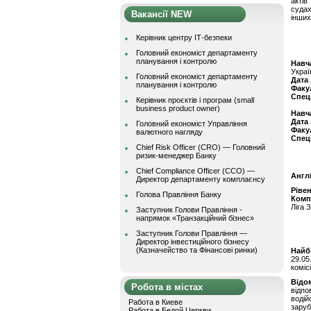
актів
суда
Вакансії NEW
інших
Керівник центру ІТ-безпеки
Головний економіст департаменту
планування і контролю
Навч
Украї
Головний економіст департаменту
Дата
планування і контролю
Факу
Спец
Керівник проєктів і програм (small
business product owner)
Навч
Дата
Головний економіст Управління
Факу
валютного нагляду
Спец
Chief Risk Officer (CRO) — Головний
ризик-менеджер Банку
Chief Compliance Officer (CCO) —
Англ
Директор департаменту комплаєнсу
Ріве
Голова Правління Банку
Комп
Ліга 
Заступник Голови Правління -
напрямок «Транзакційний бізнес»
Заступник Голови Правління —
Директор інвестиційного бізнесу
(Казначейство та Фінансові ринки)
Найбі
29.05
коміс
Відом
Робота в містах
відпо
водій
Работа в Киеве
заруб
Работа в Белой Церкви