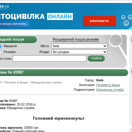
видкий пошук
Розширений пошук резюме
Вакансія
Місто
Резюме
Розділ
ві слова
юме № 65987
Город :
Київ
f
>
Резюме в банке
>
Юридическая служба
Категория:
Резюме в банке
Подкатегория:
Юридична служба
ме №
65987
ліковано:
25.02.2016 р.
ика:
Юридична служба
Головний юрисконсульт
това зарплата:
10000 грн.
роботи:
Повний робочий день