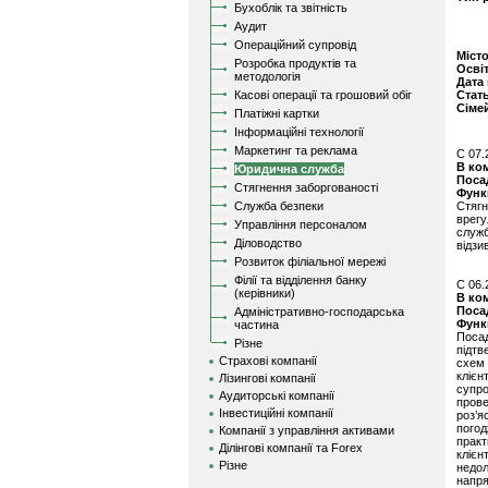
Бухоблік та звітність
Аудит
Операційний супровід
Міст
Розробка продуктів та
Осві
методологія
Дата
Касові операції та грошовий обіг
Стат
Сіме
Платіжні картки
Інформаційні технології
Маркетинг та реклама
C 07.
В ко
Юридична служба
Поса
Стягнення заборгованості
Функ
Служба безпеки
Стягн
врегу
Управління персоналом
служб
Діловодство
відзив
Розвиток філіальної мережі
Філії та відділення банку
C 06.
(керівники)
В ко
Поса
Адміністративно-господарська
Функ
частина
Поса
Різне
підтв
Страхові компанії
схем
клієн
Лізингові компанії
супро
Аудиторські компанії
пров
Інвестиційні компанії
роз’
погод
Компанії з управління активами
прак
Ділінгові компанії та Forex
клієн
Різне
недо
напря