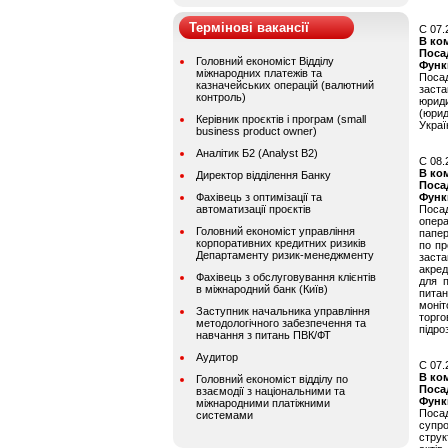
Термінові вакансії
C 07.
В ко
Поса
Головний економіст Відділу
Функ
міжнародних платежів та
Посад
казначейських операцій (валютний
заста
контроль)
юрид
(юрид
Керівник проєктів і програм (small
Украї
business product owner)
Аналітик Б2 (Analyst B2)
C 08.
В ко
Директор відділення Банку
Поса
Фахівець з оптимізації та
Функ
автоматизації проєктів
Поса
опера
Головний економіст управління
папер
корпоративних кредитних ризиків
по пр
Департаменту ризик-менеджменту
заста
акред
Фахівець з обслуговування клієнтів
для п
в міжнародний банк (Київ)
питан
моніт
Заступник начальника управління
торго
методологічного забезпечення та
підро
навчання з питань ПВК/ФТ
Аудитор
C 07.
В ко
Головний економіст відділу по
Поса
взаємодії з національними та
Функ
міжнародними платіжними
Посад
системами
супр
струк