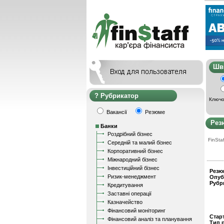
Ш
Рубрикатор
Ключо
Вакансії
Резюме
Рез
Банки
Роздрібний бізнес
FinStaf
Середній та малий бізнес
Корпоративний бізнес
Міжнародний бізнес
Інвестиційний бізнес
Резю
Ризик-менеджмент
Опуб
Рубр
Кредитування
Заставні операції
Казначейство
Фінансовий моніторинг
Стар
Фінансовий аналіз та планування
Тип 