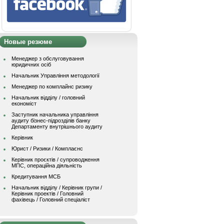
Новые резюме
Менеджер з обслуговування
юридичних осіб
Начальник Управління методології
Менеджер по комплайнс ризику
Начальник відділу / головний
економіст
Заступник начальника управління
аудиту бізнес-підрозділів банку
Департаменту внутрішнього аудиту
Керівник
Юрист / Ризики / Комплаєнс
Керівник проєктів / супроводження
МПС, операційна діяльність
Кредитування МСБ
Начальник вiддiлу / Керівник групи /
Керівник проектів / Головний
фахівець / Головний спеціаліст