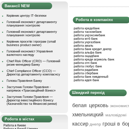
Вакансії NEW
Керівник центру ІТ-безпеки
Робота в компаніях
Головний економіст департаменту
планування і контролю
работа кредобанк
Головний економіст департаменту
работа таскомбанк
планування і контролю
работа укрэксимбанк
работа мтб банк
Керівник проєктів і програм (small
работа укргазбанк
business product owner)
работа аваль
работа банк кредит днепр
Головний економіст Управління
работа альфа банк
валютного нагляду
работа ощадбанк
работа креди агриколь банк
Chief Risk Officer (CRO) — Головний
работа отп банк
ризик-менеджер Банку
работа глобус банк
работа радабанк
Chief Compliance Officer (CCO) —
работа сбербанк
Директор департаменту комплаєнсу
работа банк пивденный
работа идея банк
Голова Правління Банку
Заступник Голови Правління -
напрямок «Транзакційний бізнес»
Швидкий перехід
Заступник Голови Правління —
Директор інвестиційного бізнесу
(Казначейство та Фінансові ринки)
белая церковь
экономис
хмельницкий
маловідомі
Робота в містах
кассир
гроші в бо
днепр
Работа в Киеве
Работа в Белой Церкви