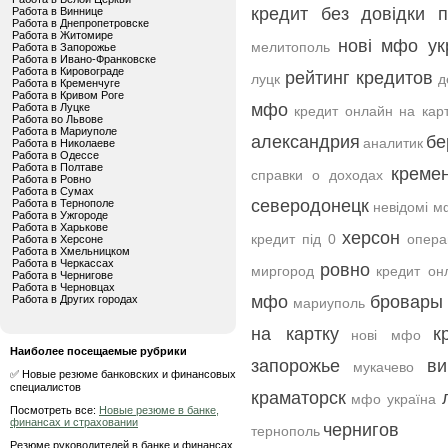
кредит без довідки 
Работа в Виннице
Работа в Днепропетровске
Работа в Житомире
нові мфо ук
мелитополь
Работа в Запорожье
Работа в Ивано-Франковске
Работа в Кировограде
рейтинг кредитов
луцк
д
Работа в Кременчуге
Работа в Кривом Роге
мфо
Работа в Луцке
кредит онлайн на кар
Работа во Львове
Работа в Мариуполе
александрия
бе
аналитик
Работа в Николаеве
Работа в Одессе
Работа в Полтаве
кремен
справки о доходах
Работа в Ровно
Работа в Сумах
северодонецк
Работа в Тернополе
невідомі м
Работа в Ужгороде
Работа в Харькове
херсон
кредит під 0
опера
Работа в Херсоне
Работа в Хмельницком
Работа в Черкассах
ровно
миргород
кредит он
Работа в Чернигове
Работа в Черновцах
мфо
бровары
Работа в Других городах
мариуполь
на картку
к
нові мфо
Наиболее посещаемые рубрики
запорожье
ви
мукачево
✅ Новые резюме банковских и финансовых
специалистов
краматорск
мфо україна
Посмотреть все:
Новые резюме в банке,
финансах и страховании
чернигов
тернополь
Резюме руководителей в банке и финансах