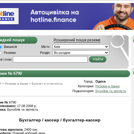
видкий пошук
Розширений пошук резюме
Вакансія
Місто
Резюме
Розділ
ві слова
юме № 6790
Город :
Одеса
f
>
Резюме в банке
>
Бухучет и отчетность
Категория:
Резюме в банке
Подкатегория:
Бухоблік та звітність
ме №
6790
ліковано:
17.08.2008 р.
ика:
Бухоблік та звітність
Бухгалтер / кассир / бухгалтер-кассир
това зарплата:
2400 грн.
роботи:
Повний робочий день