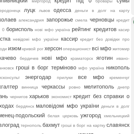
опивницкий
кредит під 0
сумы
миргород
бровары
луцк
одесса
еродонецк
львов
деньги в долг на карту
колаев
запорожье
черновцы
александрия
смела
кредит
борисполь
рейтинг кредитов
 0
нові мфо україна
касир
стка
кассир
невідомі мфо україни
кредит без довідки про
изюм
херсон
всі мфо
оди
кривой рог
операционист
житомир
качево
нові мфо
яготин
бердичев
краматорск
ивано-
гроші в борг терміново
никополь
нковск
мфо україна
энергодар
все мфо
сконсульт
прилуки
кременчуг
хгалтер
черкассы
мелитополь
винница
ровно
днепр
ань
харьков
кредит без справки о
чернигов
экономист
ходах
маловідомі мфо україни
бердянск
деньги в долг
менец-подольский
ужгород
белая церковь
хмельницкий
влоград
бахмут
славянск
тернополь
гроші в борг на картку