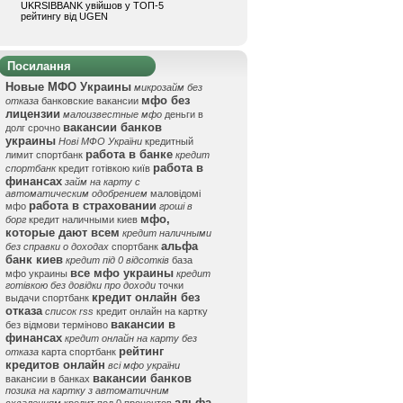
UKRSIBBANK увійшов у ТОП-5
рейтингу від UGEN
Посилання
Новые МФО Украины
микрозайм без
мфо без
отказа
банковские вакансии
лицензии
малоизвестные мфо
деньги в
вакансии банков
долг срочно
украины
Нові МФО України
кредитный
работа в банке
лимит спортбанк
кредит
работа в
спортбанк
кредит готівкою київ
финансах
займ на карту с
автоматическим одобрением
маловідомі
работа в страховании
мфо
гроші в
мфо,
борг
кредит наличными киев
которые дают всем
кредит наличными
альфа
без справки о доходах
спортбанк
банк киев
кредит під 0 відсотків
база
все мфо украины
мфо украины
кредит
готівкою без довідки про доходи
точки
кредит онлайн без
выдачи спортбанк
отказа
список rss
кредит онлайн на картку
вакансии в
без відмови терміново
финансах
кредит онлайн на карту без
рейтинг
отказа
карта спортбанк
кредитов онлайн
всі мфо україни
вакансии банков
вакансии в банках
позика на картку з автоматичним
альфа