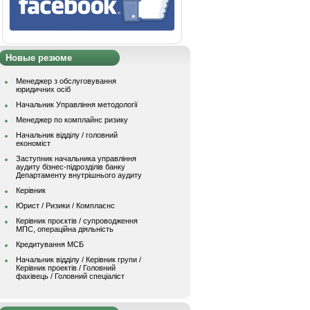
Новые резюме
Менеджер з обслуговування
юридичних осіб
Начальник Управління методології
Менеджер по комплайнс ризику
Начальник відділу / головний
економіст
Заступник начальника управління
аудиту бізнес-підрозділів банку
Департаменту внутрішнього аудиту
Керівник
Юрист / Ризики / Комплаєнс
Керівник проєктів / супроводження
МПС, операційна діяльність
Кредитування МСБ
Начальник вiддiлу / Керівник групи /
Керівник проектів / Головний
фахівець / Головний спеціаліст