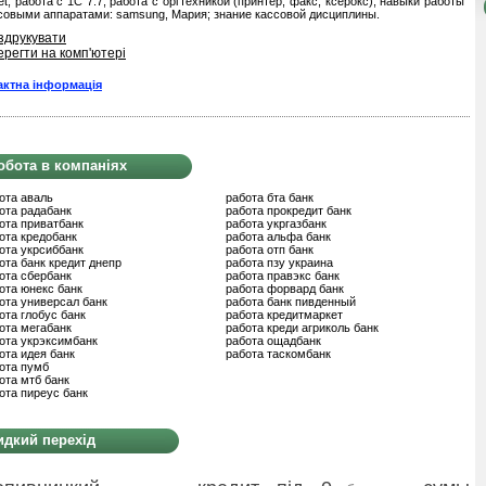
net; работа с 1С 7.7; работа с оргтехникой (принтер, факс, ксерокс); навыки работы
совыми аппаратами: samsung, Мария; знание кассовой дисциплины.
здрукувати
ерегти на комп'ютері
актна інформація
обота в компаніях
ота аваль
работа бта банк
ота радабанк
работа прокредит банк
ота приватбанк
работа укргазбанк
ота кредобанк
работа альфа банк
ота укрсиббанк
работа отп банк
ота банк кредит днепр
работа пзу украина
ота сбербанк
работа правэкс банк
ота юнекс банк
работа форвард банк
ота универсал банк
работа банк пивденный
ота глобус банк
работа кредитмаркет
ота мегабанк
работа креди агриколь банк
ота укрэксимбанк
работа ощадбанк
ота идея банк
работа таскомбанк
ота пумб
ота мтб банк
ота пиреус банк
дкий перехід