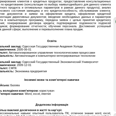
рмирование клиентов о кредитных продуктах; предоставление консультационных
 по кредитованию (консультации по выбору наивыгоднейшего для данного клиента
тного продукта и оптимальных параметров в рамках данного продукта); анализ
нсового состояния заемщика и его кредитоспособность; обслуживание клиента:
ятие документов и заявки на оформление кредита; оформление кредитной
ментации директивных документов; введение необходимых данных и параметров
ита в компьютерную программу, передача заявок с целью принятия кредитного
ния; генерирование договора кредита; подтверждение подлинности подписей
щиков; формирование отчетности; обучение персонала. Достижения: успешный
в данной сфере; выполнение и перевыполнение плана продаж.
Освіта
альний заклад:
Одесская Государственная Академия Холода
 закінчення:
2005-06-01
льтет:
Автоматизированное управление технологическими процессами
іальність:
Автоматизация и компьютерно-интегрированные технологии
альний заклад:
Одесский Государственный Экономический Университет
 закінчення:
2009-12-01
льтет:
СФПК
іальність:
Экономика предприятия
Іноземні мови та комп'ютерні навички
ійська:
Базова
нь володіння комп'ютером:
користувач
'ютерні навички:
Word, excel, internet
Додаткова інформація
льш важливі досягнення в житті та кар'єрі:
ессиональные навыки: опытный пользователь ПК; отличное знание word, excel,