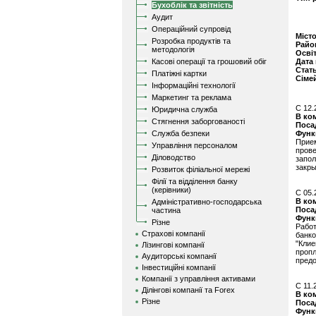
Бухоблік та звітність
Аудит
Операційний супровід
Міст
Розробка продуктів та
Райо
методологія
Осві
Касові операції та грошовий обіг
Дата
Стат
Платіжні картки
Сіме
Інформаційні технології
Маркетинг та реклама
C 12.
Юридична служба
В ко
Стягнення заборгованості
Поса
Служба безпеки
Функ
Прие
Управління персоналом
пров
Діловодство
запо
закры
Розвиток філіальної мережі
Філії та відділення банку
(керівники)
C 05.
В ко
Адміністративно-господарська
Поса
частина
Функ
Різне
Рабо
Страхові компанії
банк
"Кли
Лізингові компанії
пропл
Аудиторські компанії
предо
Інвестиційні компанії
Компанії з управління активами
C 11.
Ділінгові компанії та Forex
В ко
Різне
Поса
Функ