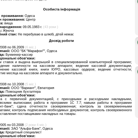
Особиста інформація
о проживання:
Одеса
н проживання:
Центр
та:
вища
 народження:
09.05.1983 г.
(43 роки )
ь:
Жіноча
йний стан:
Не перебуваю в шлюбі, дітей немає
Досвід роботи
2008 по 06.2009
(6 міс.)
мпанії:
ООО "БК "Марафон"", Одеса
да:
Букмекер-кассир
ціональні обов'язки:
м ставок и выдача выигрышей в специализированной компьютерной программе;
едение наличности на кассовом аппарате; ведение кассовой документации,
лнение кассовой книги, книги КУРО, кассовых ордеров; ведение отчетности;
тие месяца на кассовом аппарате и документально.
2008 по 10.2008
(5 міс.)
мпанії:
ООО "Вариант", Евпатория
да:
Помощник бухгалтера
ціональні обов'язки:
та с первичной документацией, с приходными и расходными накладными,
овскими выписками; работа в программе 1С 7.7; навыки работы в программе
ент-банк"; сдача отчетности своевременная; контроль за своевременными
атами; контроль подписания необходимых документов; контроль своевременного
ставления поставщиками накладных на товары.
2005 по 03.2008
(2 роки 4 міс.)
мпанії:
ЗАО "Альфа-Банк", Одеса
да:
Кредитный специалист
ціональні обов'язки: