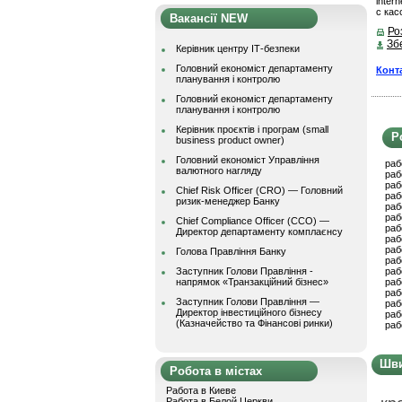
inter
с кас
Вакансії NEW
Ро
Зб
Керівник центру ІТ-безпеки
Головний економіст департаменту
Конт
планування і контролю
Головний економіст департаменту
планування і контролю
Керівник проєктів і програм (small
Р
business product owner)
Головний економіст Управління
раб
валютного нагляду
раб
раб
Chief Risk Officer (CRO) — Головний
раб
ризик-менеджер Банку
раб
раб
Chief Compliance Officer (CCO) —
раб
Директор департаменту комплаєнсу
раб
раб
Голова Правління Банку
раб
Заступник Голови Правління -
раб
напрямок «Транзакційний бізнес»
раб
раб
Заступник Голови Правління —
раб
Директор інвестиційного бізнесу
раб
(Казначейство та Фінансові ринки)
раб
Шви
Робота в містах
Работа в Киеве
Работа в Белой Церкви