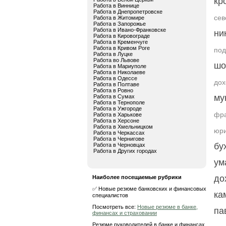
кр
Работа в Виннице
Работа в Днепропетровске
сев
Работа в Житомире
Работа в Запорожье
Работа в Ивано-Франковске
ни
Работа в Кировограде
Работа в Кременчуге
Работа в Кривом Роге
под
Работа в Луцке
Работа во Львове
шо
Работа в Мариуполе
Работа в Николаеве
Работа в Одессе
дох
Работа в Полтаве
Работа в Ровно
му
Работа в Сумах
Работа в Тернополе
Работа в Ужгороде
фра
Работа в Харькове
Работа в Херсоне
Работа в Хмельницком
юри
Работа в Черкассах
Работа в Чернигове
бу
Работа в Черновцах
Работа в Других городах
ум
до
Наиболее посещаемые рубрики
✅ Новые резюме банковских и финансовых
ка
специалистов
Посмотреть все:
Новые резюме в банке,
па
финансах и страховании
Резюме руководителей в банке и финансах