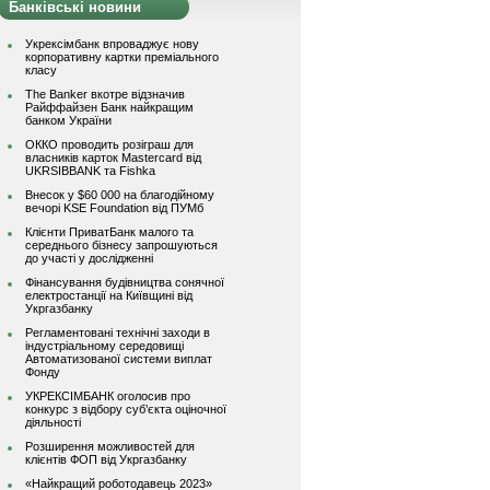
Банківські новини
Укрексімбанк впроваджує нову
корпоративну картки преміального
класу
The Banker вкотре відзначив
Райффайзен Банк найкращим
банком України
ОККО проводить розіграш для
власників карток Mastercard від
UKRSIBBANK та Fishka
Внесок у $60 000 на благодійному
вечорі KSE Foundation від ПУМб
Клієнти ПриватБанк малого та
середнього бізнесу запрошуються
до участі у дослідженні
Фінансування будівництва сонячної
електростанції на Київщині від
Укргазбанку
Регламентовані технічні заходи в
індустріальному середовищі
Автоматизованої системи виплат
Фонду
УКРЕКСІМБАНК оголосив про
конкурс з відбору суб’єкта оціночної
діяльності
Розширення можливостей для
клієнтів ФОП від Укргазбанку
«Найкращий роботодавець 2023»