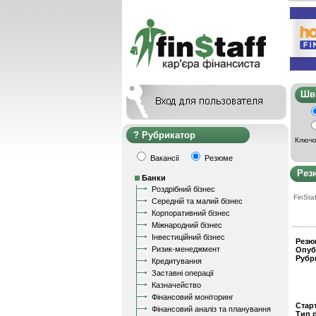
Ш
Рубрикатор
Ключо
Вакансії
Резюме
Рез
Банки
Роздрібний бізнес
FinStaf
Середній та малий бізнес
Корпоративний бізнес
Міжнародний бізнес
Інвестиційний бізнес
Резю
Ризик-менеджмент
Опуб
Рубр
Кредитування
Заставні операції
Казначейство
Фінансовий моніторинг
Стар
Фінансовий аналіз та планування
Тип 