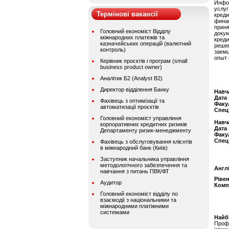
Инфо
услуг
Термінові вакансії
креди
фина
прин
Головний економіст Відділу
доку
міжнародних платежів та
кред
казначейських операцій (валютний
реше
контроль)
заем
опыт 
Керівник проєктів і програм (small
business product owner)
Аналітик Б2 (Analyst B2)
Директор відділення Банку
Навч
Дата
Фахівець з оптимізації та
Факу
автоматизації проєктів
Спец
Головний економіст управління
Навч
корпоративних кредитних ризиків
Дата
Департаменту ризик-менеджменту
Факу
Спец
Фахівець з обслуговування клієнтів
в міжнародний банк (Київ)
Заступник начальника управління
методологічного забезпечення та
Англ
навчання з питань ПВК/ФТ
Ріве
Аудитор
Комп
Головний економіст відділу по
взаємодії з національними та
міжнародними платіжними
системами
Найбі
Проф