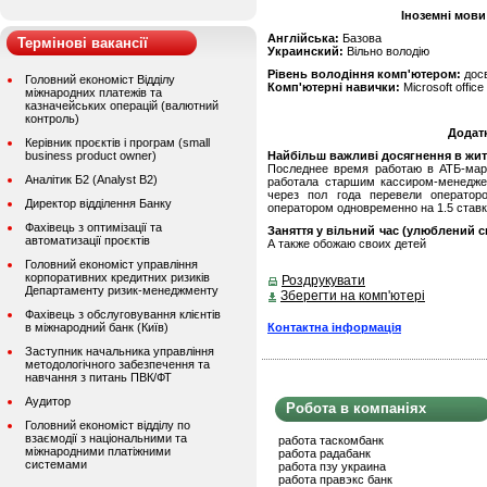
Іноземні мови
Англійська:
Базова
Термінові вакансії
Украинский:
Вільно володію
Рівень володіння комп'ютером:
дос
Головний економіст Відділу
Комп'ютерні навички:
Microsoft office 
міжнародних платежів та
казначейських операцій (валютний
контроль)
Додат
Керівник проєктів і програм (small
business product owner)
Найбільш важливі досягнення в житті
Последнее время работаю в АТБ-марк
Аналітик Б2 (Analyst B2)
работала старшим кассиром-менедже
через пол года перевели операто
Директор відділення Банку
оператором одновременно на 1.5 став
Фахівець з оптимізації та
Заняття у вільний час (улюблений сп
автоматизації проєктів
А также обожаю своих детей
Головний економіст управління
корпоративних кредитних ризиків
Роздрукувати
Департаменту ризик-менеджменту
Зберегти на комп'ютері
Фахівець з обслуговування клієнтів
Контактна інформація
в міжнародний банк (Київ)
Заступник начальника управління
методологічного забезпечення та
навчання з питань ПВК/ФТ
Аудитор
Робота в компаніях
Головний економіст відділу по
взаємодії з національними та
работа таскомбанк
міжнародними платіжними
работа радабанк
системами
работа пзу украина
работа правэкс банк