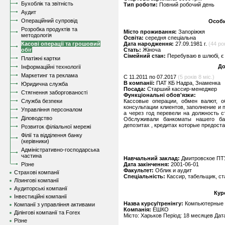
Бухоблік та звітність
Тип роботи:
Повний робочий день
Аудит
Операційний супровід
Особи
Розробка продуктів та
Місто проживання:
Запоріжжя
методологія
Освіта:
середня спеціальна
Касові операції та грошовий
Дата народження:
27.09.1981 г.
(44 ро
обіг
Стать:
Жіноча
Сімейний стан:
Перебуваю в шлюбі, є 
Платіжні картки
До
Інформаційні технології
Маркетинг та реклама
C 11.2011 по 07.2017
(5 років 8 міс.)
В компанії:
ПАТ КБ Надра, Знаменка
Юридична служба
Посада:
Старший кассир-менеджер
Стягнення заборгованості
Функціональні обов'язки:
Служба безпеки
Кассовые операции, обмен валют, о
консультации клиентов, заполнение и
Управління персоналом
а через год перевели на должность 
Діловодство
Обслуживали банкоматы нашего ба
депозитах , кредитах которые предоста
Розвиток філіальної мережі
Філії та відділення банку
(керівники)
Адміністративно-господарська
частина
Навчальний заклад:
Дмитровское ПТ
Різне
Дата закінчення:
2001-06-01
Факультет:
Облик и аудит
Страхові компанії
Спеціальність:
Кассир, табельщик, ст
Лізингові компанії
Аудиторські компанії
Кур
Інвестиційні компанії
Назва курсу/тренінгу:
Компьютерные 
Компанії з управління активами
Компанія:
ЕШКО
Ділінгові компанії та Forex
Місто: Харьков Період: 18 месяцев Дата
Різне