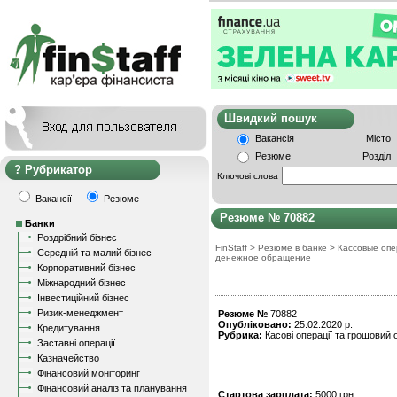
Швидкий пошу
Вакансія
Місто
Резюме
Розділ
Рубрикатор
Ключові слова
Вакансії
Резюме
Резюме № 70882
Банки
Роздрібний бізнес
FinStaff
>
Резюме в банке
>
Кассовые опе
Середній та малий бізнес
денежное обращение
Корпоративний бізнес
Міжнародний бізнес
Інвестиційний бізнес
Ризик-менеджмент
Резюме №
70882
Опубліковано:
25.02.2020 р.
Кредитування
Рубрика:
Касові операції та грошовий о
Заставні операції
Казначейство
Фінансовий моніторинг
Фінансовий аналіз та планування
Стартова зарплата:
5000 грн.