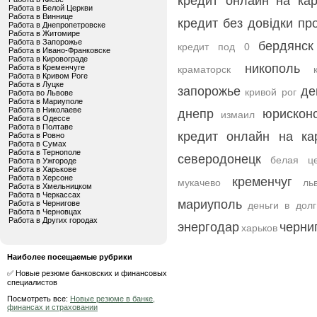
кредит онлайн на кар
Работа в Белой Церкви
Работа в Виннице
кредит без довідки пр
Работа в Днепропетровске
Работа в Житомире
Работа в Запорожье
бердянск
кредит под 0
Работа в Ивано-Франковске
Работа в Кировограде
никополь
Работа в Кременчуге
краматорск
Работа в Кривом Роге
Работа в Луцке
запорожье
де
кривой рог
Работа во Львове
Работа в Мариуполе
Работа в Николаеве
днепр
юрискон
измаил
Работа в Одессе
Работа в Полтаве
кредит онлайн на ка
Работа в Ровно
Работа в Сумах
Работа в Тернополе
северодонецк
белая це
Работа в Ужгороде
Работа в Харькове
Работа в Херсоне
кременчуг
мукачево
ль
Работа в Хмельницком
Работа в Черкассах
мариуполь
Работа в Чернигове
деньги в долг
Работа в Черновцах
Работа в Других городах
энергодар
черни
харьков
Наиболее посещаемые рубрики
✅ Новые резюме банковских и финансовых
специалистов
Посмотреть все:
Новые резюме в банке,
финансах и страховании