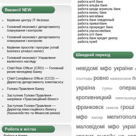
работа мтб банк
работа альфа банк
работа креди агриколь банк
Вакансії NEW
работа юнекс банк
работа мегабанк
работа банк пивденный
Керівник центру ІТ-безпеки
работа приватбанк
Головний економіст департаменту
работа прокредит банк
планування і контролю
работа укрэксимбанк
работа отп банк
Головний економіст департаменту
работа банк кредит днепр
планування і контролю
работа пумб
Керівник проєктів і програм (small
business product owner)
Швидкий перехід
Головний економіст Управління
валютного нагляду
невідомі мфо україни
Chief Risk Officer (CRO) — Головний
ризик-менеджер Банку
ровно
п
полтава
каменское
Chief Compliance Officer (CCO) —
Директор департаменту комплаєнсу
україна
опера
сумы
Голова Правління Банку
Заступник Голови Правління -
кропивницкий
хмельниц
напрямок «Транзакційний бізнес»
Заступник Голови Правління —
франковск
гроші
смела
Директор інвестиційного бізнесу
(Казначейство та Фінансові ринки)
мфо
мелитопол
касир
маловідомі мфо украї
Робота в містах
Работа в Киеве