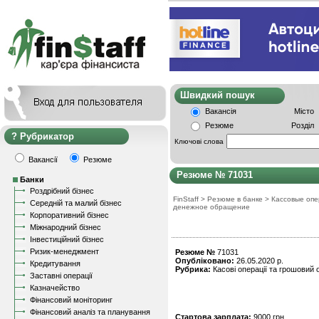
Швидкий пошу
Вакансія
Місто
Резюме
Розділ
Рубрикатор
Ключові слова
Вакансії
Резюме
Резюме № 71031
Банки
Роздрібний бізнес
FinStaff
>
Резюме в банке
>
Кассовые опе
Середній та малий бізнес
денежное обращение
Корпоративний бізнес
Міжнародний бізнес
Інвестиційний бізнес
Ризик-менеджмент
Резюме №
71031
Опубліковано:
26.05.2020 р.
Кредитування
Рубрика:
Касові операції та грошовий о
Заставні операції
Казначейство
Фінансовий моніторинг
Фінансовий аналіз та планування
Стартова зарплата:
9000 грн.