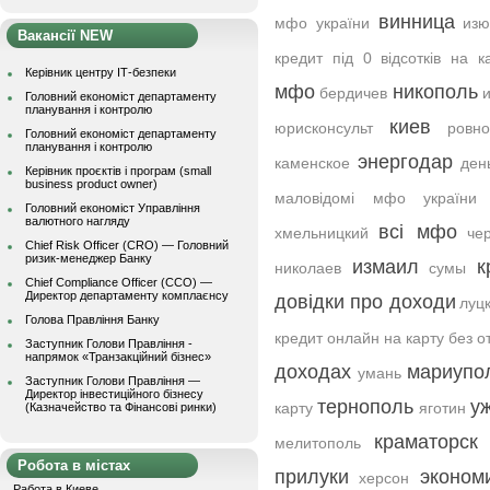
винница
мфо україни
из
Вакансії NEW
кредит під 0 відсотків на к
Керівник центру ІТ-безпеки
мфо
никополь
бердичев
Головний економіст департаменту
планування і контролю
киев
юрисконсульт
ровно
Головний економіст департаменту
планування і контролю
энергодар
каменское
ден
Керівник проєктів і програм (small
business product owner)
маловідомі мфо україни
Головний економіст Управління
валютного нагляду
всі мфо
хмельницкий
че
Chief Risk Officer (CRO) — Головний
ризик-менеджер Банку
измаил
к
николаев
сумы
Chief Compliance Officer (CCO) —
Директор департаменту комплаєнсу
довідки про доходи
луц
Голова Правління Банку
кредит онлайн на карту без о
Заступник Голови Правління -
напрямок «Транзакційний бізнес»
доходах
мариупо
умань
Заступник Голови Правління —
Директор інвестиційного бізнесу
тернополь
у
карту
яготин
(Казначейство та Фінансові ринки)
краматорск
мелитополь
Робота в містах
прилуки
эконом
херсон
Работа в Киеве