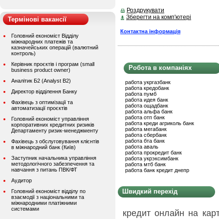
Роздрукувати
Зберегти на комп'ютері
Термінові вакансії
Контактна інформація
Головний економіст Відділу
міжнародних платежів та
казначейських операцій (валютний
контроль)
Керівник проєктів і програм (small
Робота в компаніях
business product owner)
Аналітик Б2 (Analyst B2)
работа укргазбанк
работа кредобанк
Директор відділення Банку
работа пумб
работа идея банк
Фахівець з оптимізації та
работа ощадбанк
автоматизації проєктів
работа альфа банк
работа отп банк
Головний економіст управління
работа креди агриколь банк
корпоративних кредитних ризиків
работа мегабанк
Департаменту ризик-менеджменту
работа сбербанк
работа бта банк
Фахівець з обслуговування клієнтів
работа аваль
в міжнародний банк (Київ)
работа прокредит банк
Заступник начальника управління
работа укрэксимбанк
методологічного забезпечення та
работа мтб банк
навчання з питань ПВК/ФТ
работа банк кредит днепр
Аудитор
Швидкий перехід
Головний економіст відділу по
взаємодії з національними та
міжнародними платіжними
системами
кредит онлайн на кар