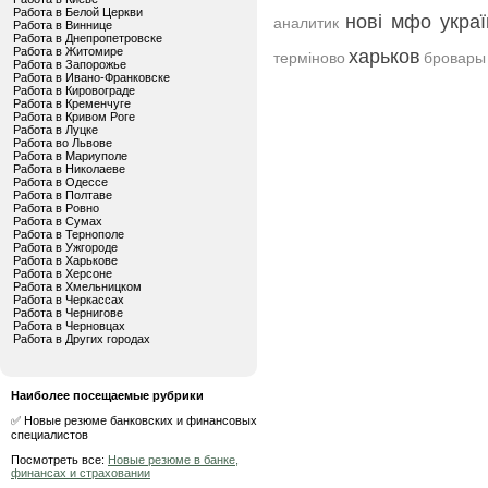
Работа в Белой Церкви
нові мфо украї
аналитик
Работа в Виннице
Работа в Днепропетровске
Работа в Житомире
харьков
терміново
бровары
Работа в Запорожье
Работа в Ивано-Франковске
Работа в Кировограде
Работа в Кременчуге
Работа в Кривом Роге
Работа в Луцке
Работа во Львове
Работа в Мариуполе
Работа в Николаеве
Работа в Одессе
Работа в Полтаве
Работа в Ровно
Работа в Сумах
Работа в Тернополе
Работа в Ужгороде
Работа в Харькове
Работа в Херсоне
Работа в Хмельницком
Работа в Черкассах
Работа в Чернигове
Работа в Черновцах
Работа в Других городах
Наиболее посещаемые рубрики
✅ Новые резюме банковских и финансовых
специалистов
Посмотреть все:
Новые резюме в банке,
финансах и страховании