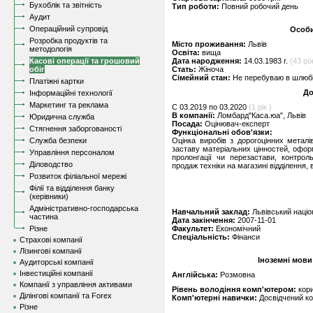
Бухоблік та звітність
Тип роботи:
Повний робочий день
Аудит
Операційний супровід
Особи
Розробка продуктів та
Місто проживання:
Львів
методологія
Освіта:
вища
Касові операції та грошовий
Дата народження:
14.03.1983 г.
(43 ро
обіг
Стать:
Жіноча
Сімейний стан:
Не перебуваю в шлюбі,
Платіжні картки
До
Інформаційні технології
Маркетинг та реклама
C 03.2019 по 03.2020
(1 рік )
В компанії:
Ломбард"Каса.юа", Львів
Юридична служба
Посада:
Оцінювач-експерт
Стягнення заборгованості
Функціональні обов'язки:
Служба безпеки
Оцінка виробів з дорогоцінних металів
заставу матеріальних цінностей, офор
Управління персоналом
пролонгації чи перезастави, контрол
Діловодство
продаж техніки на магазині відділення, 
Розвиток філіальної мережі
Філії та відділення банку
(керівники)
Адміністративно-господарська
Навчальний заклад:
Львівський націо
частина
Дата закінчення:
2007-11-01
Різне
Факультет:
Економічний
Спеціальність:
Фінанси
Страхові компанії
Лізингові компанії
Іноземні мови
Аудиторські компанії
Інвестиційні компанії
Англійська:
Розмовна
Компанії з управління активами
Рівень володіння комп'ютером:
кор
Ділінгові компанії та Forex
Комп'ютерні навички:
Досвідчений к
Різне