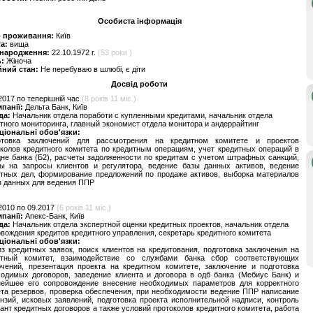
Особиста інформація
о проживання:
Київ
та:
вища
 народження:
22.10.1972 г.
(53 роки )
ь:
Жіноча
йний стан:
Не перебуваю в шлюбі, є діти
Досвід роботи
2017 по теперішній час
(8 років 11 міс.)
мпанії:
Дельта Банк, Київ
да:
Начальник отдела поработи с купленными кредитами, начальник отдела
тного мониторинга, главный экономист отдела монитора и андеррайтинг
ціональні обов'язки:
отовка заключений для рассмотрения на кредитном комитете и проектов
колов кредитного комитета по кредитным операциям, учет кредитных операций в
не банка (Б2), расчеты задолженности по кредитам с учетом штрафных санкций,
ты на запросы клиентов и регулятора, ведение базы данных активов, ведение
итных дел, формирование предложений по продаже активов, выборка материалов
з данных для ведения ППР
2010 по 09.2017
(6 років 11 міс.)
мпанії:
Апекс-Банк, Київ
да:
Начальник отдела экспертной оценки кредитных проектов, начальник отдела
вождения кредитов кредитного управления, секретарь кредитного комитета
ціональні обов'язки:
з кредитных заявок, поиск клиентов на кредитования, подготовка заключения на
итный комитет, взаимодействие со службами банка сбор соответствующих
ючений, презентация проекта на кредитном комитете, заключение и подготовка
одимых договоров, заведение клиента и договора в одб банка (Мебиус Банк) и
нейшее его сопровождение внесение необходимых параметров для корректного
та резервов, проверка обеспечения, при необходимости ведение ППР написание
нзий, исковых заявлений, подготовка проекта исполнительной надписи, контроль
ант кредитных договоров а также условий протоколов кредитного комитета, работа