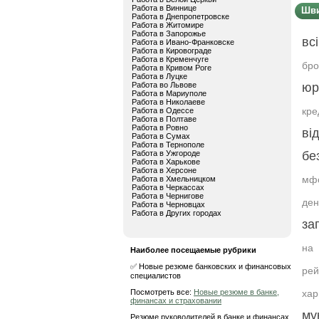
Работа в Виннице
Шви
Работа в Днепропетровске
Работа в Житомире
Работа в Запорожье
вс
Работа в Ивано-Франковске
Работа в Кировограде
Работа в Кременчуге
бр
Работа в Кривом Роге
Работа в Луцке
Работа во Львове
юр
Работа в Мариуполе
Работа в Николаеве
кр
Работа в Одессе
Работа в Полтаве
Работа в Ровно
ві
Работа в Сумах
Работа в Тернополе
Работа в Ужгороде
бе
Работа в Харькове
Работа в Херсоне
мф
Работа в Хмельницком
Работа в Черкассах
Работа в Чернигове
ден
Работа в Черновцах
Работа в Других городах
за
на 
Наиболее посещаемые рубрики
✅ Новые резюме банковских и финансовых
рей
специалистов
Посмотреть все:
Новые резюме в банке,
хар
финансах и страховании
му
Резюме руководителей в банке и финансах