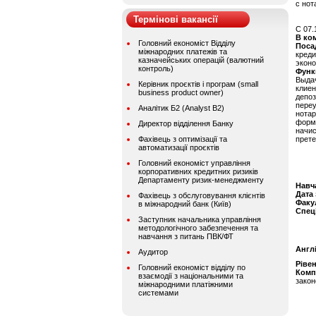
с нот
Термінові вакансії
C 07.
В ко
Головний економіст Відділу
Поса
міжнародних платежів та
креди
казначейських операцій (валютний
эконо
контроль)
Функ
Выдач
Керівник проєктів і програм (small
клие
business product owner)
депо
переу
Аналітик Б2 (Analyst B2)
нота
форм
Директор відділення Банку
начи
Фахівець з оптимізації та
прет
автоматизації проєктів
Головний економіст управління
корпоративних кредитних ризиків
Департаменту ризик-менеджменту
Навч
Дата
Фахівець з обслуговування клієнтів
Факу
в міжнародний банк (Київ)
Спец
Заступник начальника управління
методологічного забезпечення та
навчання з питань ПВК/ФТ
Англ
Аудитор
Ріве
Головний економіст відділу по
Комп
взаємодії з національними та
зако
міжнародними платіжними
системами