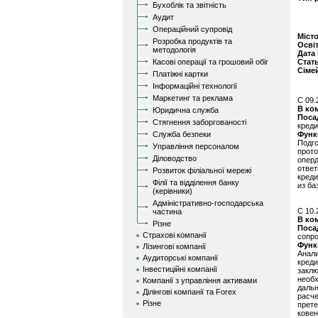
Бухоблік та звітність
Аудит
Операційний супровід
Міст
Розробка продуктів та
Осві
методологія
Дата
Касові операції та грошовий обіг
Стат
Сіме
Платіжні картки
Інформаційні технології
Маркетинг та реклама
C 09.
В ко
Юридична служба
Поса
Стягнення заборгованості
креди
Служба безпеки
Функ
Подг
Управління персоналом
прото
Діловодство
оперд
отве
Розвиток філіальної мережі
кред
Філії та відділення банку
из ба
(керівники)
Адміністративно-господарська
C 10.
частина
В ко
Різне
Поса
Страхові компанії
сопро
Функ
Лізингові компанії
Анали
Аудиторські компанії
кред
Інвестиційні компанії
закл
необх
Компанії з управління активами
даль
Ділінгові компанії та Forex
расче
Різне
прете
ковен