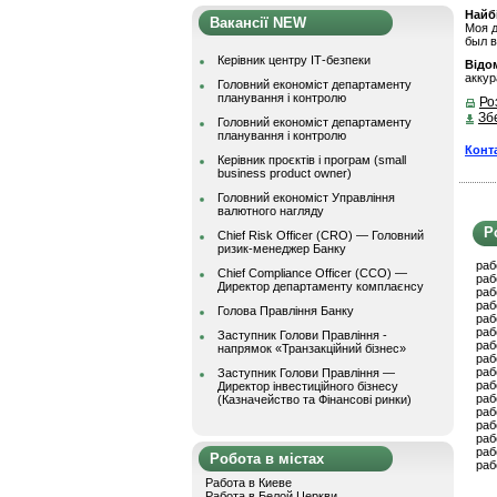
Найбі
Вакансії NEW
Моя д
был в
Керівник центру ІТ-безпеки
Відом
аккур
Головний економіст департаменту
планування і контролю
Ро
Зб
Головний економіст департаменту
планування і контролю
Конт
Керівник проєктів і програм (small
business product owner)
Головний економіст Управління
валютного нагляду
Р
Chief Risk Officer (CRO) — Головний
ризик-менеджер Банку
раб
Chief Compliance Officer (CCO) —
раб
Директор департаменту комплаєнсу
раб
раб
Голова Правління Банку
раб
раб
Заступник Голови Правління -
раб
напрямок «Транзакційний бізнес»
раб
раб
Заступник Голови Правління —
раб
Директор інвестиційного бізнесу
раб
(Казначейство та Фінансові ринки)
раб
раб
раб
раб
Робота в містах
раб
Работа в Киеве
Работа в Белой Церкви