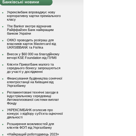
Банківські новини
Укрексімбанк впроваджує нову
корпоративну картки преміального
класу
The Banker вкотре відзначив
Райффайзен Банк найкращим
банком України
ОККО проводить розіграш для
власників карток Mastercard від
UKRSIBBANK та Fishka
Внесок у $60 000 на благодійному
вечорі KSE Foundation від ПУМб
Клієнти ПриватБанк малого та
середнього бізнесу запрошуються
до участі у дослідженні
Фінансування будівництва сонячної
електростанції на Київщині від
Укргазбанку
Регламентовані технічні заходи в
індустріальному середовищі
Автоматизованої системи виплат
Фонду
УКРЕКСІМБАНК оголосив про
конкурс з відбору суб’єкта оціночної
діяльності
Розширення можливостей для
клієнтів ФОП від Укргазбанку
«Найкращий роботодавець 2023»