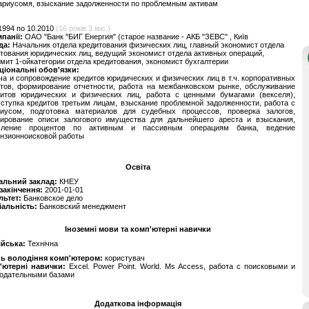
ариусомя, взыскание задолженности по проблемным активам
1994 по 10.2010
(16 років 3 міс.)
мпанії:
ОАО "Банк "БИГ Енергия" (старое название - АКБ "ЗЕВС" , Київ
да:
Начальник отдела кредитования физических лиц, главный экономист отдела
тования юридических лиц, ведущий экономист отдела активных операций,
мит 1-ойкатегории отдела кредитования, экономист бухгалтерии
ціональні обов'язки:
а и сопровождение кредитов юридических и физических лиц в т.ч. корпоративных
нтов, формирование отчетности, работа на межбанковском рынке, обслуживание
зитов юридических и физических лиц, работа с ценными бумагами (векселя),
ступка кредитов третьим лицам, взыскание проблемной задолженности, работа с
риусом, подготовка материалов для судебных процессов, проверка залогов,
ирование описи залогового имущества для дальнейшего ареста и взыскания,
сление процентов по активным и пассивным операциям банка, ведение
ензионноисковой работы
Освіта
альний заклад:
КНЕУ
 закінчення:
2001-01-01
льтет:
Банковское дело
іальність:
Банковский менеджмент
Іноземні мови та комп'ютерні навички
ійська:
Технічна
нь володіння комп'ютером:
користувач
'ютерні навички:
Ехсеl. Power Point. World. Ms Access, работа с поисковыми и
нодательными базами
Додаткова інформація