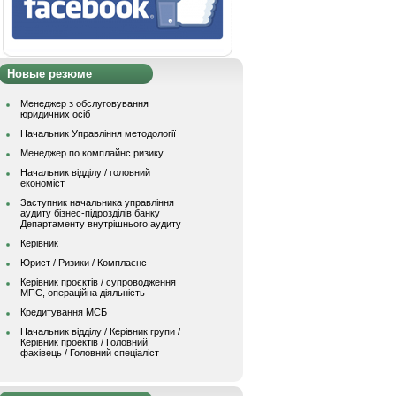
Новые резюме
Менеджер з обслуговування
юридичних осіб
Начальник Управління методології
Менеджер по комплайнс ризику
Начальник відділу / головний
економіст
Заступник начальника управління
аудиту бізнес-підрозділів банку
Департаменту внутрішнього аудиту
Керівник
Юрист / Ризики / Комплаєнс
Керівник проєктів / супроводження
МПС, операційна діяльність
Кредитування МСБ
Начальник вiддiлу / Керівник групи /
Керівник проектів / Головний
фахівець / Головний спеціаліст