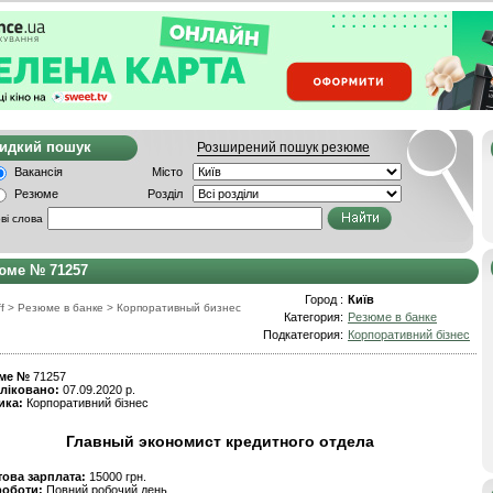
видкий пошук
Розширений пошук резюме
Вакансія
Місто
Резюме
Розділ
ві слова
юме № 71257
Город :
Київ
f
>
Резюме в банке
>
Корпоративный бизнес
Категория:
Резюме в банке
Подкатегория:
Корпоративний бізнес
ме №
71257
ліковано:
07.09.2020 р.
ика:
Корпоративний бізнес
Главный экономист кредитного отдела
това зарплата:
15000 грн.
роботи:
Повний робочий день