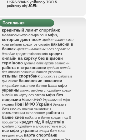
UKRSIBBANK увійшов у ТОП-5
рейтингу від UGEN
Посилання
кредитный лимит спортбанк
мфо,
маловідомі мфо
альфа банк
которые дают всем
кредит наличными
вакансии в
киев
рейтинг кредитов онлайн
банках
кредит наличными без справки о
кредит
доходах
кредит готівкою київ
онлайн на картку без відмови
терміново
гроші в борг
архив вакансий
работа в страховании
кредит онлайн
без отказа
вакансии банков украины
отзывы спортбанк
список rss
работа в
банковские вакансии
финансах
база мфо
спортбанк
вакансии банков
украины
точки выдачи спортбанк
кредит
мфо без
онлайн на карту без отказа
лицензии
Новые МФО Украины
всі мфо
Нові МФО України
україни
деньги в
долг срочно
позика на картку з
работа в
автоматичним схваленням
банке киев
работа в банке
кредит под 0
кредит під 0 відсотків
процентов
кредит спортбанк
малоизвестные мфо
все мфо украины
альфа банк киев
карта спортбанк
невідомі мфо
микрозайм без отказа
кредит готівкою без