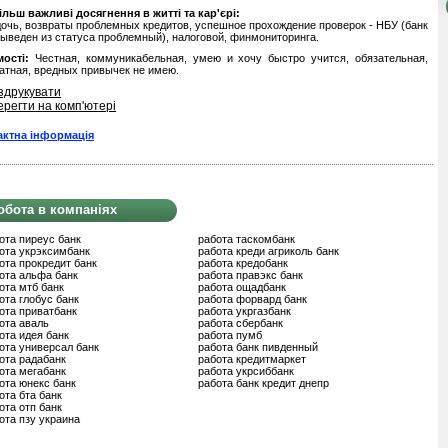
льш важливі досягнення в житті та кар'єрі:
очь, возвраты проблемных кредитов, успешное прохождение проверок - НБУ (банк
ыведен из статуса проблемный), налоговой, финмониторинга.
ості:
Честная, коммуникабельная, умею и хочу быстро учится, обязательная,
атная, вредных привычек не имею.
здрукувати
ерегти на комп'ютері
актна інформація
обота в компаніях
ота пиреус банк
работа таскомбанк
ота укрэксимбанк
работа креди агриколь банк
ота прокредит банк
работа кредобанк
ота альфа банк
работа правэкс банк
ота мтб банк
работа ощадбанк
ота глобус банк
работа форвард банк
ота приватбанк
работа укргазбанк
ота аваль
работа сбербанк
ота идея банк
работа пумб
ота универсал банк
работа банк пивденный
ота радабанк
работа кредитмаркет
ота мегабанк
работа укрсиббанк
ота юнекс банк
работа банк кредит днепр
ота бта банк
ота отп банк
ота пзу украина