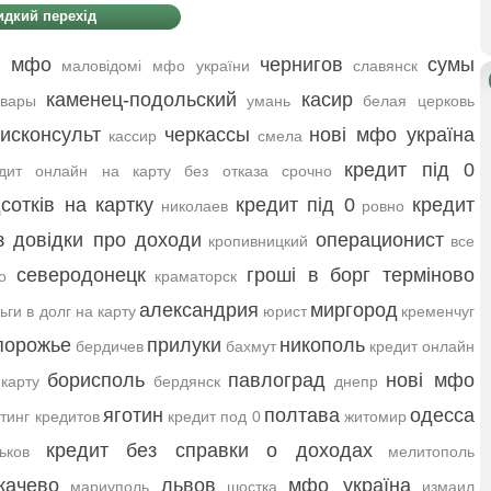
дкий перехід
і мфо
чернигов
сумы
маловідомі мфо україни
славянск
каменец-подольский
касир
овары
умань
белая церковь
исконсульт
черкассы
нові мфо україна
кассир
смела
кредит під 0
едит онлайн на карту без отказа срочно
дсотків на картку
кредит під 0
кредит
николаев
ровно
з довідки про доходи
операционист
кропивницкий
все
северодонецк
гроші в борг терміново
о
краматорск
александрия
миргород
ьги в долг на карту
юрист
кременчуг
порожье
прилуки
никополь
бердичев
бахмут
кредит онлайн
борисполь
павлоград
нові мфо
карту
бердянск
днепр
яготин
полтава
одесса
тинг кредитов
кредит под 0
житомир
кредит без справки о доходах
ьков
мелитополь
качево
львов
мфо україна
мариуполь
шостка
измаил