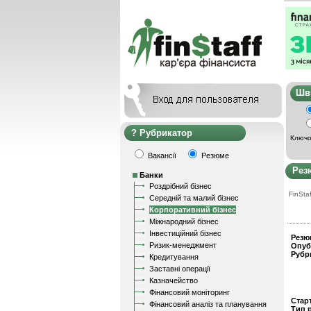
Ш
Рубрикатор
Ключо
Вакансії
Резюме
Рез
Банки
Роздрібний бізнес
FinStaf
Середній та малий бізнес
Корпоративний бізнес
Міжнародний бізнес
Інвестиційний бізнес
Резю
Ризик-менеджмент
Опуб
Рубр
Кредитування
Заставні операції
Казначейство
Фінансовий моніторинг
Стар
Фінансовий аналіз та планування
Тип 