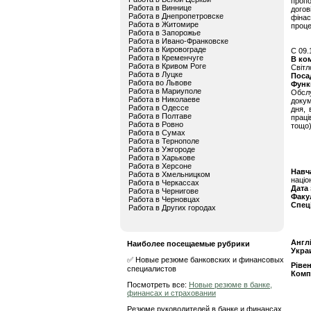
проп
Работа в Виннице
догов
Работа в Днепропетровске
фінас
Работа в Житомире
проце
Работа в Запорожье
Работа в Ивано-Франковске
Работа в Кировограде
C 09.
Работа в Кременчуге
В ко
Работа в Кривом Роге
Світл
Работа в Луцке
Поса
Работа во Львове
Функ
Работа в Мариуполе
Обсл
Работа в Николаеве
докум
Работа в Одессе
дня, 
Работа в Полтаве
праці
Работа в Ровно
тощо)
Работа в Сумах
Работа в Тернополе
Работа в Ужгороде
Работа в Харькове
Работа в Херсоне
Навч
Работа в Хмельницком
націо
Работа в Черкассах
Дата
Работа в Чернигове
Факу
Работа в Черновцах
Спец
Работа в Других городах
Англ
Наиболее посещаемые рубрики
Укра
✅ Новые резюме банковских и финансовых
Ріве
специалистов
Комп
Посмотреть все:
Новые резюме в банке,
финансах и страховании
Резюме руководителей в банке и финансах