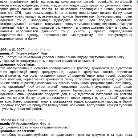
товка аналітичних звітів на розгляд колегіальних органів, зовнішніх організацій
ингові агенції, кредитори, зовнішні аудитори тощо) щодо кредитної діяльності банку,
оринг ринку банківських послуг та ініціювання впровадження нових кредитних
ктів для СГД; підготовка матеріалів на розгляд колегіальних органів банку щодо
адження нових продуктів, актуалізації тарифів (презентація, бізнеспропозиції, план
вадження тощо); координація підрозділів банку щодо продажу кредитних
ктів(планування, навчання, тестування, консультування тощо); підготовка підходів
гментації клієнтів, опис процесів залучення та супроводження клієнтів банку з
уванням особливостей діяльності тощо; участь у проекті впровадження
нтоорієнтовного підходу, персонального менеджменту при обслуговуванні
ративних клієнтів банку.
1993 по 01.2007
(13 років 10 міс.)
мпанії:
АТ "Укрексімбанк", Київ
да:
Заступник начальника управління/начальник відділу /заступник начальнику
лу підрозділів кредитування, методології кредитної діяльності
ціональні обов'язки:
тне обслуговування суб’єктів господарювання (розгляд документів та підготовка
итних пропозицій щодо кредитування, надання кредитних коштів, перевірки
ності клієнтів, контроль погашення кредиту/процентів/інших плат тощо); розробка
тної політики; нормативних документів банку стосовно кредитування; підготовка
тичних звітів на розгляд колегіальних органів банку щодо кредитної діяльності банку,
шніх організацій (рейтингові агенції, кредитори, зовнішні аудитори тощо) щодо
итної діяльності банку, моніторинг ринку банківських послуг та ініціювання
адження нових кредитних продуктів для СГД; підготовка матеріалів на розгляд
іальних органів банку щодо впровадження нових продуктів, актуалізації тарифів
ентація, бізнеспропозиції, план впровадження тощо); координація підрозділів банку
продажу кредитних продуктів (планування, навчання, тестування, консультування
, участь у проектній роботі.
1988 по 03.1993
(4 роки 7 міс.)
мпанії:
АК Агропромбанк, Фастів
да:
Економіст 1 категорії/ старший економіст
ціональні обов'язки:
тне обслуговування суб’єктів господарювання: розгляд документів та підготовка