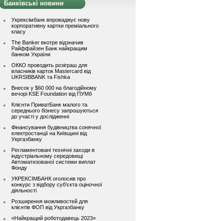
Банківські новини
Укрексімбанк впроваджує нову
корпоративну картки преміального
класу
The Banker вкотре відзначив
Райффайзен Банк найкращим
банком України
ОККО проводить розіграш для
власників карток Mastercard від
UKRSIBBANK та Fishka
Внесок у $60 000 на благодійному
вечорі KSE Foundation від ПУМб
Клієнти ПриватБанк малого та
середнього бізнесу запрошуються
до участі у дослідженні
Фінансування будівництва сонячної
електростанції на Київщині від
Укргазбанку
Регламентовані технічні заходи в
індустріальному середовищі
Автоматизованої системи виплат
Фонду
УКРЕКСІМБАНК оголосив про
конкурс з відбору суб’єкта оціночної
діяльності
Розширення можливостей для
клієнтів ФОП від Укргазбанку
«Найкращий роботодавець 2023»