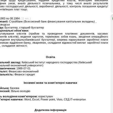
озицій щодо кредитування, надання кредитних коштів, моніторинг виконання
ірних умов, аналіз діяльності позичальника, у тому числі аналіз результатів
ово господарської діяльності, виробничої діяльності, контроль погашення кредиту/
нтів/інших плат тощо.
1983 по 08.1984
(11 міс.)
мпанії:
Стройбанк (Всесоюзний банк фінансування капітальних вкладень) ,
оводськ
да:
Бухгалтер, старший бухгалтер
ціональні обов'язки:
уговування клієнтів (прийом та проведення платіжних документів, касових
ентів клієнтів), ведення картотек, термінових зобов язань, зведення операційного
ведення внутрішньобанківської бухгалтерї, зокрема нарахування заробітної плати
вникам відділення банку, лікарняних, складання відомостей виплат заробітної плати
, складання звітності.
Освіта
альний заклад:
Київський інститут народного господарства (Київський
нальний економічний університет)
 закінчення:
1988-07-01
льтет:
Фінансово-економічний
іальність:
Фінанси і кредит
Іноземні мови та комп'ютерні навички
ійська:
Базова
инский:
Вільно володію
нь володіння комп'ютером:
користувач
'ютерні навички:
Word, Excel, Power point, Visio, СЕД IT-enterprise
Додаткова інформація