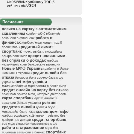
UKRSIBBANK увійшов у ТОП-5
рейтингу від UGEN
Посилання
позика на картку з автоматичним
схваленням
кредит під 0 відсотків
работа в
вакансии в финансах
финансах
невідомі мфо
кредит под 0
кредитный лимит
процентов
спортбанк
точки выдачи спортбанк
кредит наличными
альфа банк киев
без справки о доходах
кредит
наличными киев
банковские вакансии
Новые МФО Украины
работа в банке
кредит онлайн без
Нові МФО України
отказа
деньги в долг срочно
база мфо
всі мфо україни
украины
малоизвестные мфо
работа в банке киев
кредит онлайн на карту без отказа
вакансии банков
мфо, которые дают всем
карта спортбанк
архив вакансий
рейтинг
вакансии банков украины
кредитов онлайн
гроші в борг
маловідомі мфо
микрозайм без отказа
кредит готівкою київ
кредит готівкою без
кредит спортбанк
довідки про доходи
все мфо украины
неизвестные мфо
работа в страховании
мфо без
спортбанк
лицензии
вакансии в банках