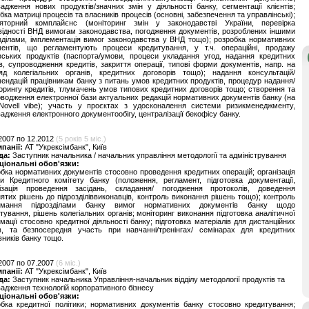
адження нових продуктів/значних змін у діяльності банку, сегментації клієнтів;
бка матриці процесів та власників процесів (основні, забезпечення та управлінські);
ляторний комплайєнс (моніторинг змін у законодавстві України, перевірка
відності ВНД вимогам законодавства, погодження документів, розроблених іншими
зділами, імплементація вимог законодавства у ВНД тощо); розробка нормативних
ментів, що регламентують процеси кредитування, у т.ч. операційні, продажу
вських продуктів (паспорта/умови, процеси укладання угод, надання кредитних
в, супроводження кредитів, закриття операції, типові форми документів, напр. на
ляд колегіальних органів, кредитних договорів тощо); надання консультацій/
ендацій працівникам банку з питань умов кредитних продуктів, процедур надання/
орингу кредитів, тлумачень умов типових кредитних договорів тощо; створення та
водження електронної бази актуальних редакцій нормативних документів банку (на
 Novell vibe); участь у проєктах з удосконалення системи ризикменеджменту,
адження електронного документообігу, централізації бекофісу банку.
2007 по 12.2012
(5 років 5 міс.)
мпанії:
АТ "Укрексімбанк", Київ
да:
Заступник начальника / начальник управління методології та адміністрування
ціональні обов'язки:
бка нормативних документів стосовно проведення кредитних операцій; організація
и Кредитного комітету банку (положення, регламент, підготовка документації,
нізація проведення засідань, складання/ погодження протоколів, доведення
ятих рішень до підрозділіввиконавців, контроль виконання рішень тощо); контроль
имання підрозділами банку вимог нормативних документів банку щодо
тування, рішень колегіальних органів; моніторинг виконання підготовка аналітичної
мації стосовно кредитної діяльності банку; підготовка матеріалів для дистанційних
ів, та безпосередня участь при навчанні/тренінгах/ семінарах для кредитних
вників банку тощо.
2007 по 07.2007
(6 міс.)
мпанії:
АТ "Укрексімбанк", Київ
да:
Заступник начальника Управління-начальник відділу методології продуктів та
адження технологій корпоративного бізнесу
ціональні обов'язки:
бка кредитної політики; нормативних документів банку стосовно кредитування;