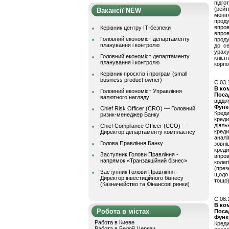
підго
(рейт
Вакансії NEW
моніт
проду
впров
Керівник центру ІТ-безпеки
впро
Головний економіст департаменту
проду
планування і контролю
до се
урах
Головний економіст департаменту
кліє
планування і контролю
корпо
Керівник проєктів і програм (small
business product owner)
C 03.
В ко
Головний економіст Управління
Поса
валютного нагляду
відді
Функ
Chief Risk Officer (CRO) — Головний
Креди
ризик-менеджер Банку
кред
діяль
Chief Compliance Officer (CCO) —
креди
Директор департаменту комплаєнсу
аналі
Голова Правління Банку
зовні
кред
Заступник Голови Правління -
впров
напрямок «Транзакційний бізнес»
колег
(през
Заступник Голови Правління —
щодо 
Директор інвестиційного бізнесу
тощо)
(Казначейство та Фінансові ринки)
C 08.
В ко
Робота в містах
Поса
Функ
Работа в Киеве
Креди
Работа в Белой Церкви