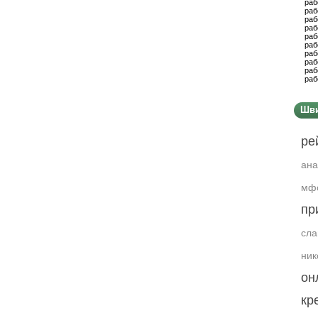
раб
раб
раб
раб
раб
раб
раб
раб
раб
раб
Шви
ре
ана
мф
пр
сла
ник
он
кр