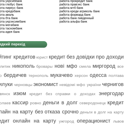
ота укрсиббанк
работа прокредит банк
ота глобус банк
работа правэкс банк
ота пиреус банк
работа мтб банк
ота кредобанк
работа креди агриколь банк
ота аваль
работа форвард банк
ота бта банк
работа банк пивденный
ота укрэксимбанк
работа альфа банк
ота мегабанк
ота таскомбанк
ота идея банк
дкий перехід
йтинг кредитов
кредит без довідки про доходи
юрист
никополь
нові мфо
миргород
литик
бровары
смела
все
бердичев
мукачево
одесса
о
тернополь
херсон
полтава
илуки
экономист
чернигов
черновцы
невідомі мфо україни
изюм
энергодар
вянск
кредит без справки о доходах
кассир
деньги в долг
кредит
олаев
ровно
северодонецк
лайн на карту без отказа срочно
деньги в долг на карту
едит онлайн на карту
операционист
ужгород
львов