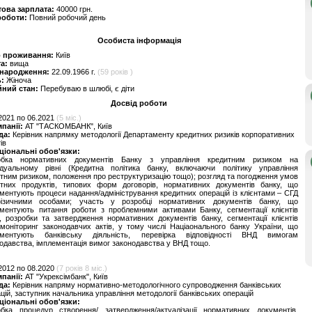
това зарплата:
40000 грн.
роботи:
Повний робочий день
Особиста інформація
о проживання:
Київ
та:
вища
 народження:
22.09.1966 г.
(59 років )
ь:
Жіноча
йний стан:
Перебуваю в шлюбі, є діти
Досвід роботи
2021 по 06.2021
(5 міс.)
мпанії:
АТ "ТАСКОМБАНК", Київ
да:
Керівник напрямку методології Департаменту кредитних ризиків корпоративних
ів
ціональні обов'язки:
обка нормативних документів Банку з управління кредитним ризиком на
відуальному рівні (Кредитна політика банку, включаючи політику управління
тним ризиком, положення про реструктуризацію тощо); розгляд та погодження умов
итних продуктів, типових форм договорів, нормативних документів банку, що
ментують процеси надання/адміністрування кредитних операцій із клієнтами – СГД
ізичними особами; участь у розробці нормативних документів банку, що
ментують питання роботи з проблемними активами Банку, сегментації клієнтів
, розробки та затвердження нормативних документів банку, сегментації клієнтів
моніторинг законодавчих актів, у тому числі Націаонального банку України, що
аментують банківську діяльність, перевірка відповідності ВНД вимогам
одавства, імплементація вимог законодавства у ВНД тощо.
2012 по 08.2020
(7 років 8 міс.)
мпанії:
АТ "Укрексімбанк", Київ
да:
Керівник напряму нормативно-методологічного супроводження банківських
цій, заступник начальника управління методології банківських операцій
ціональні обов'язки:
обка процедур створення/ затвердження/актуалізації нормативних документів,