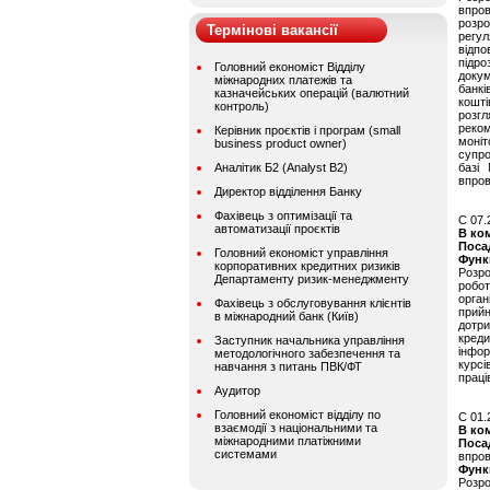
впров
розро
Термінові вакансії
регу
відпо
підро
Головний економіст Відділу
доку
міжнародних платежів та
банкі
казначейських операцій (валютний
кошті
контроль)
розг
реком
Керівник проєктів і програм (small
моніт
business product owner)
супро
Аналітик Б2 (Analyst B2)
базі
впров
Директор відділення Банку
Фахівець з оптимізації та
C 07.
автоматизації проєктів
В ко
Поса
Головний економіст управління
Функ
корпоративних кредитних ризиків
Розро
Департаменту ризик-менеджменту
робот
орга
Фахівець з обслуговування клієнтів
прийн
в міжнародний банк (Київ)
дотр
креди
Заступник начальника управління
інфор
методологічного забезпечення та
курс
навчання з питань ПВК/ФТ
праці
Аудитор
Головний економіст відділу по
C 01.
взаємодії з національними та
В ко
міжнародними платіжними
Поса
системами
впров
Функ
Розро