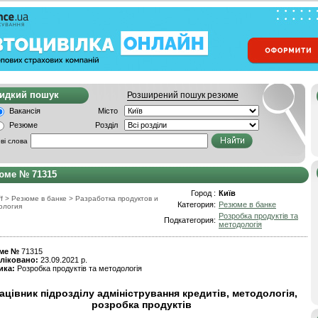
видкий пошук
Розширений пошук резюме
Вакансія
Місто
Резюме
Розділ
ві слова
юме № 71315
Город :
Київ
f
>
Резюме в банке
>
Разработка продуктов и
Категория:
Резюме в банке
ология
Розробка продуктів та
Подкатегория:
методологія
ме №
71315
ліковано:
23.09.2021 р.
ика:
Розробка продуктів та методологія
ацівник підрозділу адміністрування кредитів, методологія,
розробка продуктів