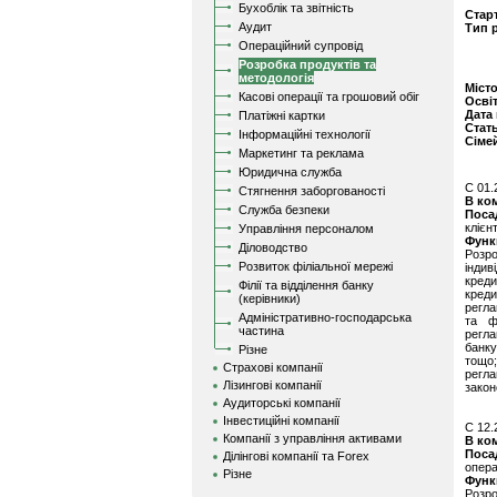
Бухоблік та звітність
Стар
Аудит
Тип 
Операційний супровід
Розробка продуктів та
методологія
Міст
Касові операції та грошовий обіг
Осві
Дата
Платіжні картки
Стат
Інформаційні технології
Сіме
Маркетинг та реклама
Юридична служба
C 01.
Стягнення заборгованості
В ко
Служба безпеки
Поса
клієнт
Управління персоналом
Функ
Діловодство
Розр
Розвиток філіальної мережі
інди
креди
Філії та відділення банку
кред
(керівники)
регла
Адміністративно-господарська
та ф
частина
регла
банку
Різне
тощо;
Страхові компанії
регл
Лізингові компанії
закон
Аудиторські компанії
Інвестиційні компанії
C 12.
Компанії з управління активами
В ко
Поса
Ділінгові компанії та Forex
опера
Різне
Функ
Розр