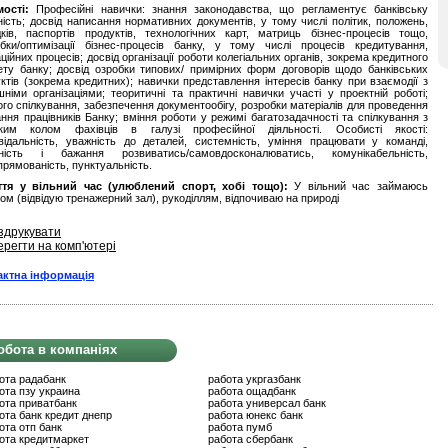
ості:
Професійні навички: знання законодавства, що регламентує банківську
ність; досвід написання нормативних документів, у тому числі політик, положень,
ків, паспортів продуктів, технологічних карт, матриць бізнес-процесів тощо,
бки/оптимізації бізнес-процесів банку, у тому числі процесів кредитування,
ційних процесів; досвід організації роботи колегіальних органів, зокрема кредитного
ету банку; досвід озробки типових/ примірних форм договорів щодо банківських
ктів (зокрема кредитних); навички представлення інтересів банку при взаємодії з
шніми організаціями; теоритичні та практичні навички участі у проектній роботі;
ого спілкування, забезпечення документообігу, розробки матеріалів для проведення
ння працівників Банку; вміння роботи у режимі багатозадачності та спілкування з
ким колом фахівців в галузі професійної діяльності. Особисті якості:
відальність, уважність до деталей, системність, уміння працювати у команді,
вність і бажання розвиватись/самовдосконалюватись, комунікабельність,
прямованість, пунктуальність.
ття у вільний час (улюблений спорт, хобі тощо):
У вільний час займаюсь
ом (відвідую тренажерний зал), рукоділлям, відпочиваю на природі
здрукувати
ерегти на комп'ютері
актна інформація
обота в компаніях
ота радабанк
работа укргазбанк
ота пзу украина
работа ощадбанк
ота приватбанк
работа универсал банк
ота банк кредит днепр
работа юнекс банк
ота отп банк
работа пумб
ота кредитмаркет
работа сбербанк