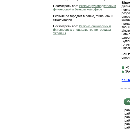
Відом
Посмотреть все:
Резюме руководителей в
діяль
финансовой и банковской сфере
поряд
розро
Резюме по городам в банке, финансах и
опера
страховании
коміт
проду
Посмотреть все:
Резюме банковских и
зовні
финансовых специалистов по городам
ділов
Украины
навча
широ
Відпо
гото
цілес
Заня
спорт
Ро
Зб
Конт
Р
раб
раб
раб
раб
раб
раб