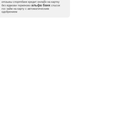
отзывы спортбанк
кредит онлайн на картку
альфа банк
без відмови терміново
список
rss
займ на карту с автоматическим
одобрением