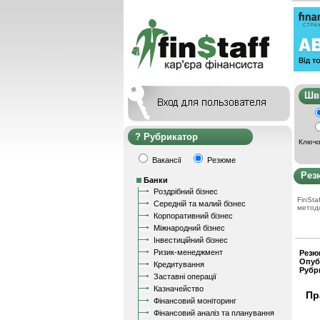
Ш
Рубрикатор
Ключо
Вакансії
Резюме
Рез
Банки
Роздрібний бізнес
FinStaf
Середній та малий бізнес
метод
Корпоративний бізнес
Міжнародний бізнес
Інвестиційний бізнес
Ризик-менеджмент
Резю
Опуб
Кредитування
Рубр
Заставні операції
Казначейство
Пр
Фінансовий моніторинг
Фінансовий аналіз та планування