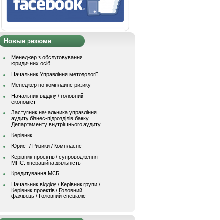
Новые резюме
Менеджер з обслуговування
юридичних осіб
Начальник Управління методології
Менеджер по комплайнс ризику
Начальник відділу / головний
економіст
Заступник начальника управління
аудиту бізнес-підрозділів банку
Департаменту внутрішнього аудиту
Керівник
Юрист / Ризики / Комплаєнс
Керівник проєктів / супроводження
МПС, операційна діяльність
Кредитування МСБ
Начальник вiддiлу / Керівник групи /
Керівник проектів / Головний
фахівець / Головний спеціаліст