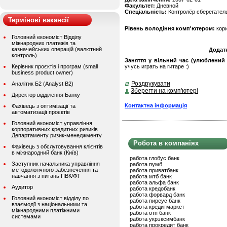
Факультет:
Дневной
Спеціальність:
Контролёр сберегател
Термінові вакансії
Рівень володіння комп'ютером:
кор
Головний економіст Відділу
міжнародних платежів та
казначейських операцій (валютний
Додат
контроль)
Заняття у вільний час (улюблений 
Керівник проєктів і програм (small
учусь играть на гитаре :)
business product owner)
Роздрукувати
Аналітик Б2 (Analyst B2)
Зберегти на комп'ютері
Директор відділення Банку
Контактна інформація
Фахівець з оптимізації та
автоматизації проєктів
Головний економіст управління
корпоративних кредитних ризиків
Департаменту ризик-менеджменту
Робота в компаніях
Фахівець з обслуговування клієнтів
в міжнародний банк (Київ)
работа глобус банк
Заступник начальника управління
работа пумб
методологічного забезпечення та
работа приватбанк
навчання з питань ПВК/ФТ
работа мтб банк
работа альфа банк
Аудитор
работа кредобанк
работа форвард банк
Головний економіст відділу по
работа пиреус банк
взаємодії з національними та
работа кредитмаркет
міжнародними платіжними
работа отп банк
системами
работа укрэксимбанк
работа прокредит банк