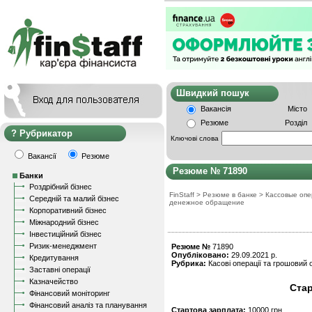
Швидкий пошу
Вакансія
Місто
Резюме
Розділ
Рубрикатор
Ключові слова
Вакансії
Резюме
Резюме № 71890
Банки
Роздрібний бізнес
FinStaff
>
Резюме в банке
>
Кассовые опе
Середній та малий бізнес
денежное обращение
Корпоративний бізнес
Міжнародний бізнес
Інвестиційний бізнес
Ризик-менеджмент
Резюме №
71890
Опубліковано:
29.09.2021 р.
Кредитування
Рубрика:
Касові операції та грошовий о
Заставні операції
Казначейство
Ста
Фінансовий моніторинг
Фінансовий аналіз та планування
Стартова зарплата:
10000 грн.