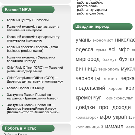
работа радабанк
работа аваль
Вакансії NEW
работа пзу украина
работа идея банк
Керівник центру ІТ-безпеки
Швидкий перехід
Головний економіст департаменту
планування і контролю
Головний економіст департаменту
умань
никола
экономист
планування і контролю
Керівник проєктів і програм (small
одесса
всі мфо
сумы
л
business product owner)
Головний економіст Управління
миргород
бухга
бахмут
валютного нагляду
Chief Risk Officer (CRO) — Головний
винница
мука
тернополь
ризик-менеджер Банку
черновцы
черк
Chief Compliance Officer (CCO) —
яготин
Директор департаменту комплаєнсу
подольский
кри
херсон
Голова Правління Банку
Заступник Голови Правління -
кременчуг
юрисконсульт
напрямок «Транзакційний бізнес»
Заступник Голови Правління —
довідки про доходи
Директор інвестиційного бізнесу
(Казначейство та Фінансові ринки)
мфо україна
краматорск
измаил
кропивницкий
мели
Робота в містах
Работа в Киеве