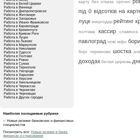
ро
карту без отказа срочно
Работа в Белой Церкви
Работа в Виннице
під 0 відсотків на карт
Работа в Днепропетровске
Работа в Житомире
Работа в Запорожье
луцк
рейтинг к
энергодар
Работа в Ивано-Франковске
Работа в Кировограде
Работа в Кременчуге
кассир
полтава
славянск
Работа в Кривом Роге
Работа в Луцке
павлоград
бор
Работа во Львове
нові мфо
Работа в Мариуполе
Работа в Николаеве
шостка
борг терміново
ал
Работа в Одессе
Работа в Полтаве
Работа в Ровно
доходах
дн
белая церковь
Работа в Сумах
Работа в Тернополе
Работа в Ужгороде
Работа в Харькове
Работа в Херсоне
Работа в Хмельницком
Работа в Черкассах
Работа в Чернигове
Работа в Черновцах
Работа в Других городах
Наиболее посещаемые рубрики
✅ Новые резюме банковских и финансовых
специалистов
Посмотреть все:
Новые резюме в банке,
финансах и страховании