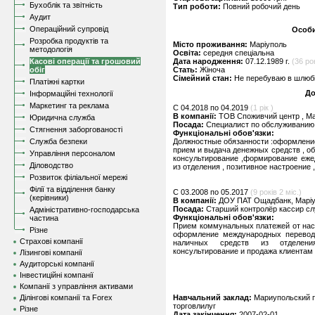
Бухоблік та звітність
Тип роботи:
Повний робочий день
Аудит
Операційний супровід
Особи
Розробка продуктів та
Місто проживання:
Маріуполь
методологія
Освіта:
середня спеціальна
Касові операції та грошовий
Дата народження:
07.12.1989 г.
(36 рок
обіг
Стать:
Жіноча
Сімейний стан:
Не перебуваю в шлюбі,
Платіжні картки
До
Інформаційні технології
Маркетинг та реклама
C 04.2018 по 04.2019
(1 рік )
В компанії:
ТОВ Споживчий центр , М
Юридична служба
Посада:
Специалист по обслуживанию
Стягнення заборгованості
Функціональні обов'язки:
Служба безпеки
Должностные обязанности :оформление
прием и выдача денежных средств , обз
Управління персоналом
консультирование ,формирование еже
Діловодство
из отделения , позитивное настроение
Розвиток філіальної мережі
Філії та відділення банку
C 03.2008 по 05.2017
(9 років 2 міс.)
(керівники)
В компанії:
ДОУ ПАТ Ощадбанк, Марі
Посада:
Старший контролёр кассир с
Адміністративно-господарська
Функціональні обов'язки:
частина
Прием коммунальных платежей от насе
Різне
оформление международных переводо
Страхові компанії
наличных средств из отделения
консультирование и продажа клиентам
Лізингові компанії
Аудиторські компанії
Інвестиційні компанії
Компанії з управління активами
Ділінгові компанії та Forex
Навчальний заклад:
Мариупольский п
торговлилуг
Різне
Дата закінчення:
2007-02-01