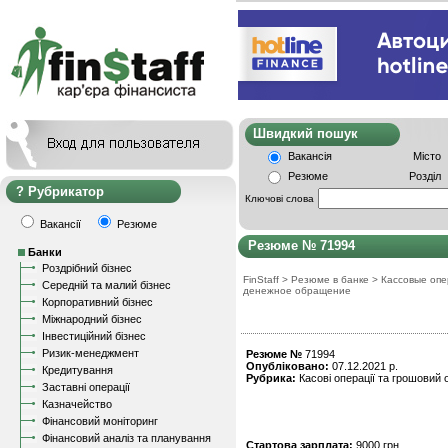
Швидкий пошу
Вакансія
Місто
Резюме
Розділ
Рубрикатор
Ключові слова
Вакансії
Резюме
Резюме № 71994
Банки
Роздрібний бізнес
FinStaff
>
Резюме в банке
>
Кассовые опе
Середній та малий бізнес
денежное обращение
Корпоративний бізнес
Міжнародний бізнес
Інвестиційний бізнес
Ризик-менеджмент
Резюме №
71994
Опубліковано:
07.12.2021 р.
Кредитування
Рубрика:
Касові операції та грошовий о
Заставні операції
Казначейство
Фінансовий моніторинг
Фінансовий аналіз та планування
Стартова зарплата:
9000 грн.