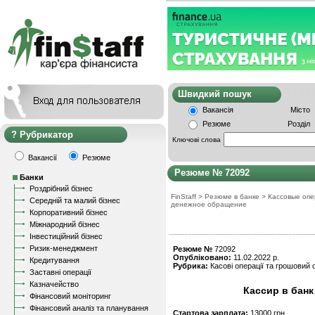
Швидкий пошу
Вакансія
Місто
Резюме
Розділ
Рубрикатор
Ключові слова
Вакансії
Резюме
Резюме № 72092
Банки
Роздрібний бізнес
FinStaff
>
Резюме в банке
>
Кассовые опе
Середній та малий бізнес
денежное обращение
Корпоративний бізнес
Міжнародний бізнес
Інвестиційний бізнес
Ризик-менеджмент
Резюме №
72092
Опубліковано:
11.02.2022 р.
Кредитування
Рубрика:
Касові операції та грошовий о
Заставні операції
Казначейство
Кассир в банк
Фінансовий моніторинг
Фінансовий аналіз та планування
Стартова зарплата:
13000 грн.