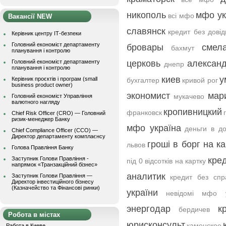
никополь
мфо ук
всі мфо
Вакансії NEW
славянск
кредит без дові
Керівник центру ІТ-безпеки
Головний економіст департаменту
бровары
смел
бахмут
планування і контролю
Головний економіст департаменту
церковь
алексан
днепр
планування і контролю
киев
у
Керівник проєктів і програм (small
бухгалтер
кривой рог
business product owner)
экономист
мар
мукачево
Головний економіст Управління
валютного нагляду
кропивницкий
франковск
Chief Risk Officer (CRO) — Головний
ризик-менеджер Банку
мфо україна
деньги в до
Chief Compliance Officer (CCO) —
Директор департаменту комплаєнсу
гроші в борг на ка
львов
Голова Правління Банку
Заступник Голови Правління -
кред
під 0 відсотків на картку
напрямок «Транзакційний бізнес»
аналитик
Заступник Голови Правління —
кредит без спр
Директор інвестиційного бізнесу
(Казначейство та Фінансові ринки)
україни
невідомі мфо у
энергодар
к
бердичев
Робота в містах
юрисконсульт
каменское
Работа в Киеве