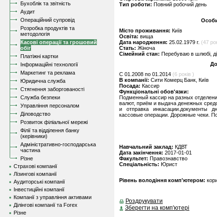
Бухоблік та звітність
Тип роботи:
Повний робочий день
Аудит
Операційний супровід
Особи
Розробка продуктів та
Місто проживання:
Київ
методологія
Освіта:
вища
Касові операції та грошовий
Дата народження:
25.02.1979 г.
(47 рок
обіг
Стать:
Жіноча
Сімейний стан:
Перебуваю в шлюбі, д
Платіжні картки
До
Інформаційні технології
Маркетинг та реклама
C 01.2008 по 01.2014
(6 років )
В компанії:
Сити Комерц Банк, Київ
Юридична служба
Посада:
Кассир
Стягнення заборгованості
Функціональні обов'язки:
Служба безпеки
Подменный кассир на разных отделени
валют, приём и выдача денежных сред
Управління персоналом
и отправка инкасации.документы дн
Діловодство
кассовые операции. Дорожные чеки. П
Розвиток філіальної мережі
Філії та відділення банку
(керівники)
Адміністративно-господарська
Навчальний заклад:
КДВТ
частина
Дата закінчення:
2017-01-01
Різне
Факультет:
Правознавство
Спеціальність:
Юрист
Страхові компанії
Лізингові компанії
Рівень володіння комп'ютером:
кор
Аудиторські компанії
Інвестиційні компанії
Компанії з управління активами
Роздрукувати
Ділінгові компанії та Forex
Зберегти на комп'ютері
Різне