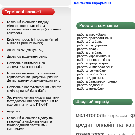
Контактна інформація
Термінові вакансії
Головний економіст Відділу
Робота в компаніях
міжнародних платежів та
казначейських операцій (валютний
контроль)
работа укрсиббанк
работа прокредит банк
Керівник проєктів і програм (small
работа бта банк
business product owner)
работа пзу украина
работа аваль
Аналітик Б2 (Analyst B2)
работа отп банк
работа укрэксимбанк
Директор відділення Банку
работа форвард банк
Фахівець з оптимізації та
работа кредитмаркет
автоматизації проєктів
работа универсал банк
работа таскомбанк
Головний економіст управління
работа глобус банк
корпоративних кредитних ризиків
работа идея банк
Департаменту ризик-менеджменту
работа банк кредит днепр
работа радабанк
Фахівець з обслуговування клієнтів
работа кредобанк
в міжнародний банк (Київ)
Заступник начальника управління
методологічного забезпечення та
Швидкий перехід
навчання з питань ПВК/ФТ
Аудитор
мелитополь
к
черкассы
Головний економіст відділу по
взаємодії з національними та
кредит онлайн на кар
міжнародними платіжними
системами
краматорск
д
все мфо