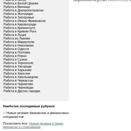
Работа в Белой Церкви
Работа в Виннице
Работа в Днепропетровске
Работа в Житомире
Работа в Запорожье
Работа в Ивано-Франковске
Работа в Кировограде
Работа в Кременчуге
Работа в Кривом Роге
Работа в Луцке
Работа во Львове
Работа в Мариуполе
Работа в Николаеве
Работа в Одессе
Работа в Полтаве
Работа в Ровно
Работа в Сумах
Работа в Тернополе
Работа в Ужгороде
Работа в Харькове
Работа в Херсоне
Работа в Хмельницком
Работа в Черкассах
Работа в Чернигове
Работа в Черновцах
Работа в Других городах
Наиболее посещаемые рубрики
✅ Новые резюме банковских и финансовых
специалистов
Посмотреть все:
Новые резюме в банке,
финансах и страховании