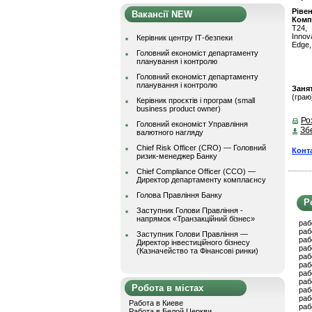
Ріве
Вакансії NEW
Комп
Т24,
Innov
Керівник центру ІТ-безпеки
Edge,
Головний економіст департаменту
планування і контролю
Головний економіст департаменту
планування і контролю
Заня
(граю
Керівник проєктів і програм (small
business product owner)
Ро
Головний економіст Управління
Зб
валютного нагляду
Chief Risk Officer (CRO) — Головний
Конт
ризик-менеджер Банку
Chief Compliance Officer (CCO) —
Директор департаменту комплаєнсу
Голова Правління Банку
Р
Заступник Голови Правління -
напрямок «Транзакційний бізнес»
раб
раб
Заступник Голови Правління —
раб
Директор інвестиційного бізнесу
раб
(Казначейство та Фінансові ринки)
раб
раб
раб
раб
Робота в містах
раб
раб
Работа в Киеве
раб
Работа в Белой Церкви