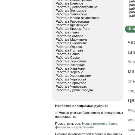
раб
Работа в Виннице
раб
Работа в Днепропетровске
раб
Работа в Житомире
раб
Работа в Запорожье
раб
Работа в Ивано-Франковске
Работа в Кировограде
Работа в Кременчуге
Шви
Работа в Кривом Роге
Работа в Луцке
Работа во Львове
Работа в Мариуполе
че
Работа в Николаеве
Работа в Одессе
Работа в Полтаве
ан
Работа в Ровно
Работа в Сумах
Работа в Тернополе
бер
Работа в Ужгороде
Работа в Харькове
ма
Работа в Херсоне
Работа в Хмельницком
Работа в Черкассах
опе
Работа в Чернигове
Работа в Черновцах
Работа в Других городах
кре
гр
Наиболее посещаемые рубрики
луц
✅ Новые резюме банковских и финансовых
специалистов
чер
Посмотреть все:
Новые резюме в банке,
финансах и страховании
кам
Резюме руководителей в банке и финансах