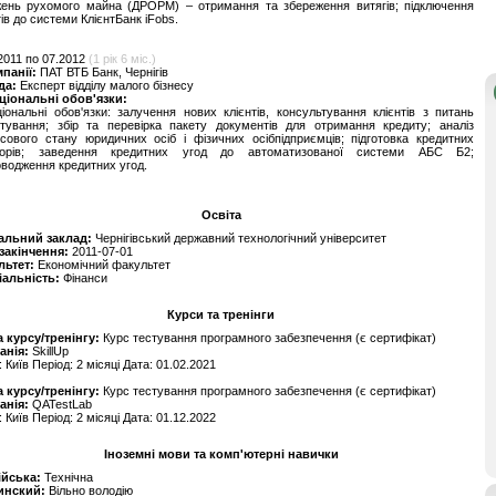
жень рухомого майна (ДРОРМ) – отримання та збереження витягів; підключення
тів до системи КлієнтБанк iFobs.
2011 по 07.2012
(1 рік 6 міс.)
мпанії:
ПАТ ВТБ Банк, Чернігів
да:
Експерт відділу малого бізнесу
ціональні обов'язки:
іональні обов'язки: залучення нових клієнтів, консультування клієнтів з питань
тування; збір та перевірка пакету документів для отримання кредиту; аналіз
сового стану юридичних осіб і фізичних осібпідприємців; підготовка кредитних
ворів; заведення кредитних угод до автоматизованої системи АБС Б2;
водження кредитних угод.
Освіта
альний заклад:
Чернігівський державний технологічний університет
 закінчення:
2011-07-01
льтет:
Економічний факультет
іальність:
Фінанси
Курси та тренінги
 курсу/тренінгу:
Курс тестування програмного забезпечення (є сертифікат)
анія:
SkillUp
: Київ Період: 2 місяці Дата: 01.02.2021
 курсу/тренінгу:
Курс тестування програмного забезпечення (є сертифікат)
анія:
QATestLab
: Київ Період: 2 місяці Дата: 01.12.2022
Іноземні мови та комп'ютерні навички
ійська:
Технічна
инский:
Вільно володію