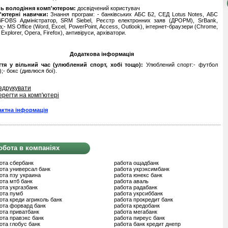
нь володіння комп'ютером:
досвідчений користувач
'ютерні навички:
Знання програм: - банківських АБС Б2, СЕД Lotus Notes, АБС
 iFOBS Адміністратор, SRM Siebel, Реєстр електронних заяв (ДРОРМ), SrBank,
a;- MS Office (Word, Excel, PowerPoint, Access, Outlook), інтернет-браузери (Chrome,
 Explorer, Opera, Firefox), антивіруси, архіватори.
Додаткова інформація
ття у вільний час (улюблений спорт, хобі тощо):
Улюблений спорт:- футбол
);- бокс (дивлюся бої).
здрукувати
ерегти на комп'ютері
актна інформація
обота в компаніях
ота сбербанк
работа ощадбанк
ота универсал банк
работа укрэксимбанк
ота пзу украина
работа юнекс банк
ота мтб банк
работа аваль
ота укргазбанк
работа радабанк
ота пумб
работа укрсиббанк
ота креди агриколь банк
работа прокредит банк
ота форвард банк
работа кредобанк
ота приватбанк
работа мегабанк
ота правэкс банк
работа пиреус банк
ота глобус банк
работа банк кредит днепр