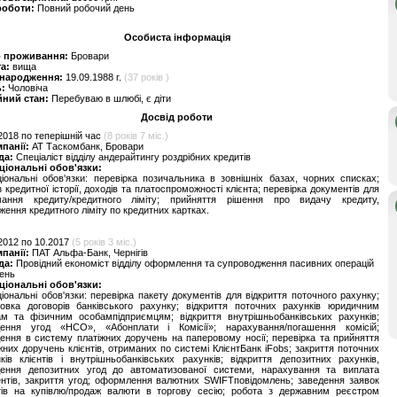
роботи:
Повний робочий день
Особиста інформація
о проживання:
Бровари
та:
вища
 народження:
19.09.1988 г.
(37 років )
ь:
Чоловіча
йний стан:
Перебуваю в шлюбі, є діти
Досвід роботи
2018 по теперішній час
(8 років 7 міс.)
мпанії:
АТ Таскомбанк, Бровари
да:
Спеціаліст відділу андерайтингу роздрібних кредитів
ціональні обов'язки:
іональні обов'язки: перевірка позичальника в зовнішніх базах, чорних списках;
з кредитної історії, доходів та платоспроможності клієнта; перевірка документів для
мання кредиту/кредитного ліміту; прийняття рішення про видачу кредиту,
ження кредитного ліміту по кредитних картках.
2012 по 10.2017
(5 років 3 міс.)
мпанії:
ПАТ Альфа-Банк, Чернігів
да:
Провідний економіст відділу оформлення та супроводження пасивних операцій
лень
ціональні обов'язки:
іональні обов'язки: перевірка пакету документів для відкриття поточного рахунку;
товка договорів банківського рахунку; відкриття поточних рахунків юридичним
м та фізичним особампідприємцям; відкриття внутрішньобанківських рахунків;
дення угод «НСО», «Абонплати і Комісії»; нарахування/погашення комісій;
ення в систему платіжних доручень на паперовому носії; перевірка та прийняття
жних доручень клієнтів, отриманих по системі КлієнтБанк iFobs; закриття поточних
ків клієнтів і внутрішньобанківських рахунків; відкриття депозитних рахунків,
дення депозитних угод до автоматизованої системи, нарахування та виплата
нтів, закриття угод; оформлення валютних SWIFTповідомлень; заведення заявок
нтів на купівлю/продаж валюти в торгову сесію; робота з державним реєстром