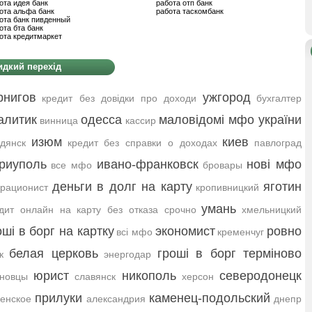
ота идея банк
работа отп банк
ота альфа банк
работа таскомбанк
ота банк пивденный
ота бта банк
ота кредитмаркет
дкий перехід
рнигов
ужгород
кредит без довідки про доходи
бухгалтер
алитик
одесса
маловідомі мфо україни
винница
кассир
изюм
киев
дянск
кредит без справки о доходах
павлоград
риуполь
ивано-франковск
нові мфо
все мфо
бровары
деньги в долг на карту
яготин
рационист
кропивницкий
умань
дит онлайн на карту без отказа срочно
хмельницкий
оші в борг на картку
экономист
ровно
всі мфо
кременчуг
белая церковь
гроші в борг терміново
к
энергодар
юрист
никополь
северодонецк
новцы
славянск
херсон
прилуки
каменец-подольский
енское
александрия
днепр