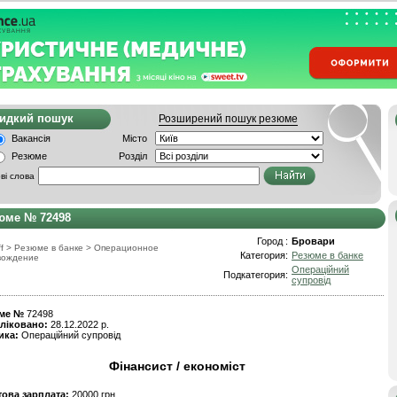
видкий пошук
Розширений пошук резюме
Вакансія
Місто
Резюме
Розділ
ві слова
юме № 72498
Город :
Бровари
f
>
Резюме в банке
>
Операционное
Категория:
Резюме в банке
вождение
Операційний
Подкатегория:
супровід
ме №
72498
ліковано:
28.12.2022 р.
ика:
Операційний супровід
Фінансист / економіст
това зарплата:
20000 грн.