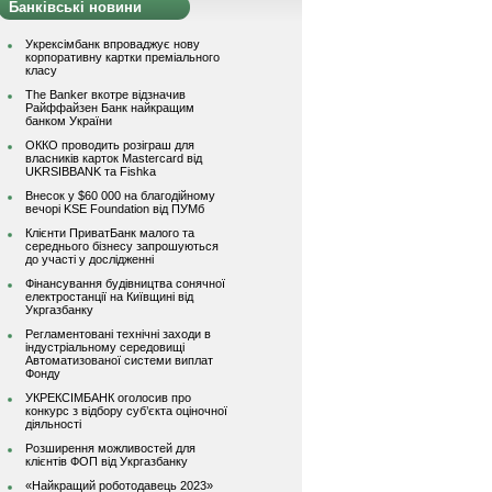
Банківські новини
Укрексімбанк впроваджує нову
корпоративну картки преміального
класу
The Banker вкотре відзначив
Райффайзен Банк найкращим
банком України
ОККО проводить розіграш для
власників карток Mastercard від
UKRSIBBANK та Fishka
Внесок у $60 000 на благодійному
вечорі KSE Foundation від ПУМб
Клієнти ПриватБанк малого та
середнього бізнесу запрошуються
до участі у дослідженні
Фінансування будівництва сонячної
електростанції на Київщині від
Укргазбанку
Регламентовані технічні заходи в
індустріальному середовищі
Автоматизованої системи виплат
Фонду
УКРЕКСІМБАНК оголосив про
конкурс з відбору суб’єкта оціночної
діяльності
Розширення можливостей для
клієнтів ФОП від Укргазбанку
«Найкращий роботодавець 2023»