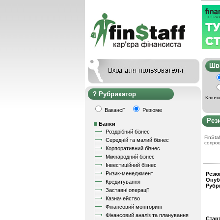
Ш
Рубрикатор
Ключо
Вакансії
Резюме
Рез
Банки
Роздрібний бізнес
FinStaf
Середній та малий бізнес
сопро
Корпоративний бізнес
Міжнародний бізнес
Інвестиційний бізнес
Ризик-менеджмент
Резю
Опуб
Кредитування
Рубр
Заставні операції
Казначейство
Фінансовий моніторинг
Фінансовий аналіз та планування
Стар