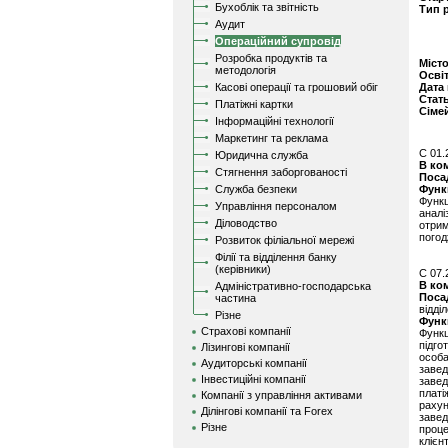
Бухоблік та звітність
Тип 
Аудит
Операційний супровід
Розробка продуктів та
Міст
методологія
Осві
Касові операції та грошовий обіг
Дата
Стат
Платіжні картки
Сіме
Інформаційні технології
Маркетинг та реклама
C 01.
Юридична служба
В ко
Стягнення заборгованості
Поса
Служба безпеки
Функ
Функц
Управління персоналом
аналі
Діловодство
отри
погод
Розвиток філіальної мережі
Філії та відділення банку
(керівники)
C 07.
В ко
Адміністративно-господарська
Поса
частина
відді
Різне
Функ
Страхові компанії
Функц
підго
Лізингові компанії
особа
Аудиторські компанії
заве
Інвестиційні компанії
завед
платі
Компанії з управління активами
рахун
Ділінгові компанії та Forex
заве
Різне
проце
кліє