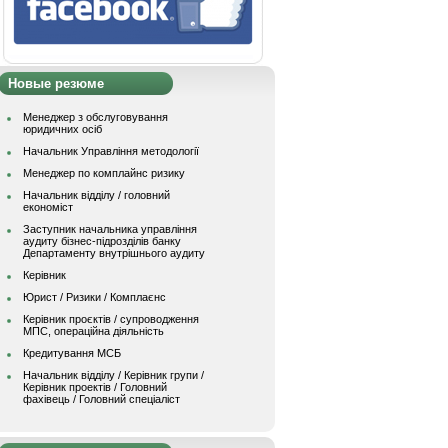
Новые резюме
Менеджер з обслуговування
юридичних осіб
Начальник Управління методології
Менеджер по комплайнс ризику
Начальник відділу / головний
економіст
Заступник начальника управління
аудиту бізнес-підрозділів банку
Департаменту внутрішнього аудиту
Керівник
Юрист / Ризики / Комплаєнс
Керівник проєктів / супроводження
МПС, операційна діяльність
Кредитування МСБ
Начальник вiддiлу / Керівник групи /
Керівник проектів / Головний
фахівець / Головний спеціаліст