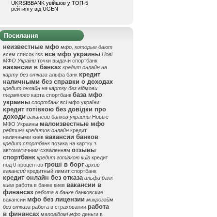
UKRSIBBANK увійшов у ТОП-5
рейтингу від UGEN
Посилання
неизвестные мфо
мфо, которые дают
все мфо украины
всем
список rss
Нові
МФО України
точки выдачи спортбанк
вакансии в банках
кредит онлайн на
кредит
карту без отказа
альфа банк
наличными без справки о доходах
кредит онлайн на картку без відмови
база мфо
терміново
карта спортбанк
украины
спортбанк
всі мфо україни
кредит готівкою без довідки про
доходи
вакансии банков украины
Новые
малоизвестные мфо
МФО Украины
рейтинг кредитов онлайн
кредит
вакансии банков
наличными киев
кредит спортбанк
позика на картку з
отзывы
автоматичним схваленням
спортбанк
кредит готівкою київ
кредит
гроші в борг
под 0 процентов
архив
вакансий
кредитный лимит спортбанк
кредит онлайн без отказа
альфа банк
вакансии в
киев
работа в банке киев
финансах
работа в банке
банковские
мфо без лицензии
вакансии
микрозайм
работа
без отказа
работа в страховании
в финансах
маловідомі мфо
деньги в