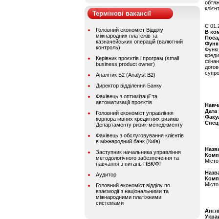
обтя
клієн
Термінові вакансії
C 01.
Головний економіст Відділу
В ко
міжнародних платежів та
Поса
казначейських операцій (валютний
Функ
контроль)
Функц
креди
Керівник проєктів і програм (small
фінан
business product owner)
дого
супро
Аналітик Б2 (Analyst B2)
Директор відділення Банку
Фахівець з оптимізації та
автоматизації проєктів
Навч
Дата
Головний економіст управління
Факу
корпоративних кредитних ризиків
Спец
Департаменту ризик-менеджменту
Фахівець з обслуговування клієнтів
в міжнародний банк (Київ)
Назва
Заступник начальника управління
Комп
методологічного забезпечення та
Місто
навчання з питань ПВК/ФТ
Назва
Аудитор
Комп
Місто
Головний економіст відділу по
взаємодії з національними та
міжнародними платіжними
системами
Англ
Укра