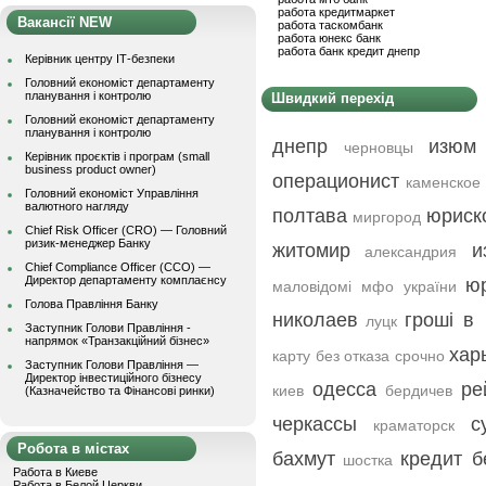
работа кредитмаркет
Вакансії NEW
работа таскомбанк
работа юнекс банк
работа банк кредит днепр
Керівник центру ІТ-безпеки
Головний економіст департаменту
планування і контролю
Швидкий перехід
Головний економіст департаменту
планування і контролю
днепр
изюм
черновцы
Керівник проєктів і програм (small
business product owner)
операционист
каменское
Головний економіст Управління
валютного нагляду
полтава
юриск
миргород
Chief Risk Officer (CRO) — Головний
ризик-менеджер Банку
житомир
и
александрия
Chief Compliance Officer (CCO) —
Директор департаменту комплаєнсу
ю
маловідомі мфо україни
Голова Правління Банку
николаев
гроші в 
луцк
Заступник Голови Правління -
напрямок «Транзакційний бізнес»
хар
карту без отказа срочно
Заступник Голови Правління —
Директор інвестиційного бізнесу
одесса
ре
киев
бердичев
(Казначейство та Фінансові ринки)
черкассы
с
краматорск
Робота в містах
бахмут
кредит б
шостка
Работа в Киеве
Работа в Белой Церкви