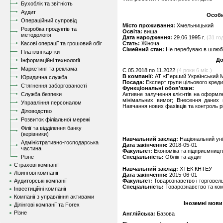
Бухоблік та звітність
Аудит
Особи
Операційний супровід
Місто проживання:
Хмельницький
Розробка продуктів та
Освіта:
вища
методологія
Дата народження:
29.06.1995 г.
(31 год
Касові операції та грошовий обіг
Стать:
Жіноча
Сімейний стан:
Не перебуваю в шлюбі,
Платіжні картки
До
Інформаційні технології
Маркетинг та реклама
C 05.2018 по 11.2022
(4 роки 6 міс.)
В компанії:
АТ «Перший Український 
Юридична служба
Посада:
Експерт групи цільового кред
Стягнення заборгованості
Функціональні обов'язки:
Служба безпеки
Активне залучення клієнтів на оформле
мінімальних вимог; Внесення даних 
Управління персоналом
Навчання нових фахівців та контроль рі
Діловодство
Розвиток філіальної мережі
Філії та відділення банку
(керівники)
Навчальний заклад:
Національний уні
Адміністративно-господарська
Дата закінчення:
2018-05-01
частина
Факультет:
Економіка та підприємницт
Різне
Спеціальність:
Облік та аудит
Страхові компанії
Навчальний заклад:
ХТЕК КНТЕУ
Лізингові компанії
Дата закінчення:
2015-06-01
Аудиторські компанії
Факультет:
Товарознавство і торговел
Спеціальність:
Товарознавство та ком
Інвестиційні компанії
Компанії з управління активами
Іноземні мови
Ділінгові компанії та Forex
Різне
Англійська:
Базова