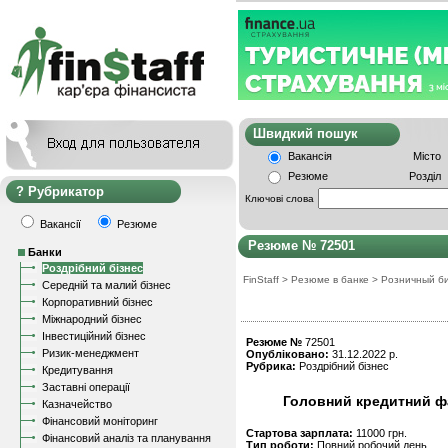
Швидкий пошу
Вакансія
Місто
Резюме
Розділ
Рубрикатор
Ключові слова
Вакансії
Резюме
Резюме № 72501
Банки
Роздрібний бізнес
FinStaff
>
Резюме в банке
>
Розничный б
Середній та малий бізнес
Корпоративний бізнес
Міжнародний бізнес
Інвестиційний бізнес
Резюме №
72501
Ризик-менеджмент
Опубліковано:
31.12.2022 р.
Рубрика:
Роздрібний бізнес
Кредитування
Заставні операції
Головний кредитний фа
Казначейство
Фінансовий моніторинг
Стартова зарплата:
11000 грн.
Фінансовий аналіз та планування
Тип роботи:
Повний робочий день