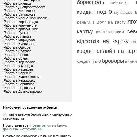
борисполь
никополь
Работа в Виннице
Работа в Днепропетровске
Работа в Житомире
кредит под 0
мукачево
Работа в Запорожье
Работа в Ивано-Франковске
яго
деньги в долг на карту
Работа в Кировограде
Работа в Кременчуге
Работа в Кривом Роге
картку
сев
кропивницкий
Работа в Луцке
Работа во Львове
Работа в Мариуполе
відсотків на картку
кр
Работа в Николаеве
Работа в Одессе
кредит онлайн на кар
Работа в Полтаве
Работа в Ровно
Работа в Сумах
бровары
кредит під 0
винн
Работа в Тернополе
Работа в Ужгороде
Работа в Харькове
Работа в Херсоне
Работа в Хмельницком
Работа в Черкассах
Работа в Чернигове
Работа в Черновцах
Работа в Других городах
Наиболее посещаемые рубрики
✅ Новые резюме банковских и финансовых
специалистов
Посмотреть все:
Новые резюме в банке,
финансах и страховании
Резюме руководителей в банке и финансах