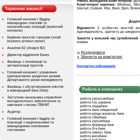
Рівень володіння комп'ютером:
дос
Комп'ютерні навички:
Windows, Micro
Термінові вакансії
Internet, Outlook, Rbs, Bwm, Bpm, Broke
Головний економіст Відділу
Додат
міжнародних платежів та
казначейських операцій (валютний
Відомості:
З особистих якостей можу
контроль)
відповідальність, здатність до швидког
Керівник проєктів і програм (small
Заняття у вільний час (улюблений 
business product owner)
книжки.
Аналітик Б2 (Analyst B2)
Роздрукувати
Директор відділення Банку
Зберегти на комп'ютері
Фахівець з оптимізації та
автоматизації проєктів
Контактна інформація
Головний економіст управління
корпоративних кредитних ризиків
Департаменту ризик-менеджменту
Фахівець з обслуговування клієнтів
Робота в компаніях
в міжнародний банк (Київ)
Заступник начальника управління
работа укрэксимбанк
методологічного забезпечення та
работа пзу украина
навчання з питань ПВК/ФТ
работа ощадбанк
работа банк пивденный
Аудитор
работа креди агриколь банк
работа сбербанк
Головний економіст відділу по
работа укрсиббанк
взаємодії з національними та
работа форвард банк
міжнародними платіжними
работа бта банк
системами
работа пиреус банк
работа мегабанк
работа мтб банк