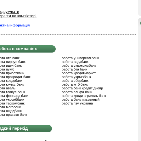
здрукувати
ерегти на комп'ютері
актна інформація
обота в компаніях
ота отп банк
работа универсал банк
ота пиреус банк
работа радабанк
ота идея банк
работа укрэксимбанк
ота пумб
работа бта банк
ота приватбанк
работа кредитмаркет
ота прокредит банк
работа укргазбанк
ота кредобанк
работа сбербанк
ота юнекс банк
работа мтб банк
ота аваль
работа банк кредит днепр
ота глобус банк
работа альфа банк
ота форвард банк
работа креди агриколь банк
ота укрсиббанк
работа банк пивденный
ота таскомбанк
работа пзу украина
ота мегабанк
ота ощадбанк
ота правэкс банк
дкий перехід