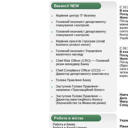
Вакансії NEW
C 10.
В ко
Поса
Керівник центру ІТ-безпеки
Функ
Посад
Головний економіст департаменту
міжн
планування і контролю
валют
секто
Головний економіст департаменту
Контр
планування і контролю
Украї
Керівник проєктів і програм (small
business product owner)
C 09.
Головний економіст Управління
В ко
валютного нагляду
Поса
Функ
Chief Risk Officer (CRO) — Головний
Поса
ризик-менеджер Банку
(Відп
своєч
Chief Compliance Officer (CCO) —
зв’я
Директор департаменту комплаєнсу
корес
Голова Правління Банку
Заступник Голови Правління -
напрямок «Транзакційний бізнес»
Навч
Заступник Голови Правління —
Дата
Директор інвестиційного бізнесу
Факу
(Казначейство та Фінансові ринки)
Спец
Робота в містах
Укра
Работа в Киеве
Ріве
Работа в Белой Церкви