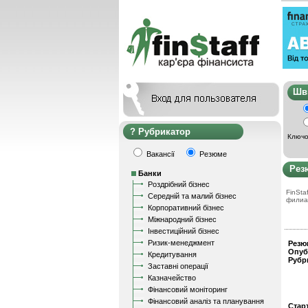
Ш
Рубрикатор
Ключо
Вакансії
Резюме
Рез
Банки
Роздрібний бізнес
FinStaf
Середній та малий бізнес
филиа
Корпоративний бізнес
Міжнародний бізнес
Інвестиційний бізнес
Ризик-менеджмент
Резю
Опуб
Кредитування
Рубр
Заставні операції
Казначейство
Фінансовий моніторинг
Фінансовий аналіз та планування
Стар