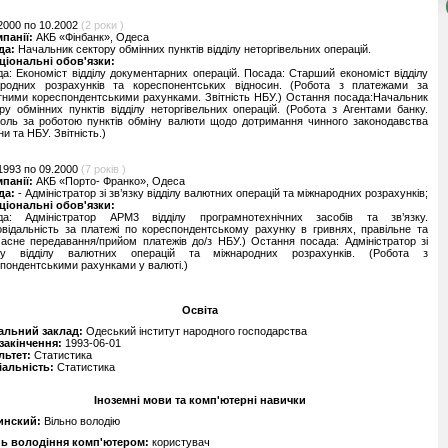
2000 по 10.2002
(2 роки )
мпанії:
АКБ «Фінбанк», Одеса
да:
Начальник сектору обмінних пунктів відділу неторгівельних операцій.
ціональні обов'язки:
а: Економіст відділу документарних операцій. Посада: Старший економіст відділу
ародних розрахунків та кореспонентських відносин. (Робота з платежами за
ними кореспондентськими рахунками. Звітність НБУ.) Остання посада:Начальник
ру обмінних пунктів відділу неторгівельних операцій. (Робота з Агентами банку.
оль за роботою пунктів обміну валюти щодо дотримання чинного законодавства
ни та НБУ. Звітність.)
1993 по 09.2000
(7 років )
мпанії:
АКБ «Порто- Франко», Одеса
да:
- Адміністратор зі зв’язку відділу валютних операцій та міжнародних розрахунків;
ціональні обов'язки:
да: Адміністратор АРМ3 відділу програмнотехнічних засобів та зв’язку.
овідальність за платежі по кореспондентському рахунку в гривнях, правільне та
асне передавання/прийом платежів до/з НБУ.) Остання посада: Адміністратор зі
зку відділу валютних операцій та міжнародних розрахунків. (Робота з
пондентськими рахунками у валюті.)
Освіта
альний заклад:
Одеський інститут народного господарства
 закінчення:
1993-06-01
льтет:
Статистика
іальність:
Статистика
Іноземні мови та комп'ютерні навички
инский:
Вільно володію
нь володіння комп'ютером:
користувач