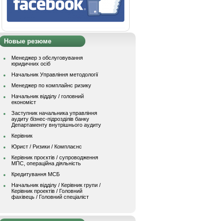
Новые резюме
Менеджер з обслуговування
юридичних осіб
Начальник Управління методології
Менеджер по комплайнс ризику
Начальник відділу / головний
економіст
Заступник начальника управління
аудиту бізнес-підрозділів банку
Департаменту внутрішнього аудиту
Керівник
Юрист / Ризики / Комплаєнс
Керівник проєктів / супроводження
МПС, операційна діяльність
Кредитування МСБ
Начальник вiддiлу / Керівник групи /
Керівник проектів / Головний
фахівець / Головний спеціаліст