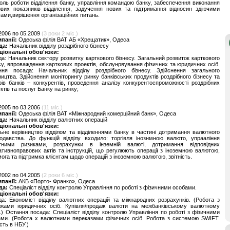
оль роботи відділення банку, управління командою банку, забеспечення виконання
вих показників відділення, задучення нових та підтримання відносин здіючими
тами,вирішення організаційних питань.
2006 по 05.2009
(3 роки 2 міс.)
мпанії:
Одеська філія ВАТ АБ «Хрещатик», Одеса
да:
Начальник відділу роздрібного бізнесу
ціональні обов'язки:
а: Начальник сектору розвитку карткового бізнесу. Загальний розвиток карткового
су, впроваждення карткових проектів, обслунрвування фізичних та юридичних осіб.
ння посада: Начальник відділу роздрібного бізнесу. Здійснення загального
ництва. Здійснення моніторингу ринку банківських продуктів роздрібного бізнесу та
ів банків – конкурентів, проведення аналізу конкурентоспроможності роздрібних
ктів та послуг Банку на ринку;
2005 по 03.2006
(11 міс.)
мпанії:
Одеська філія ВАТ «Міжнародний комерційний банк», Одеса
да:
Начальник відділу валютних операцій
ціональні обов'язки:
ьне керівництво відділом та відділеннями банку в частині дотримання валютного
одавства. До функцій відділу входило: торгівля інознмною валюто, упрааління
тними ризиками, розрахунки в інземній валюті, дотримання відповідних
тивноправових актів та інструкцій, що регулюють операції з іноземною валютою,
ога та підтримка клієнтам щодо операцій з іноземною валютою, звітність.
2002 по 04.2005
(2 роки 6 міс.)
мпанії:
АКБ «Порто- Франко», Одеса
да:
Спеціаліст відділу контролю Управління по роботі з фізичними особами.
ціональні обов'язки:
а: Економіст відділу валютних операцій та міжнародних розрахунків. (Робота з
ежами юридичних осіб. Купівля/продаж валюти на межбанківському валютному
.) Остання посада: Спеціаліст відділу контролю Управління по роботі з фізичними
ми. (Робота х валютними переказами фізичних осіб. Робота з системою SWIFT.
ість в НБУ.)