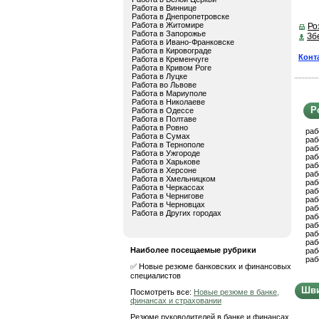
Работа в Виннице
Работа в Днепропетровске
Работа в Житомире
Ро
Работа в Запорожье
Зб
Работа в Ивано-Франковске
Работа в Кировограде
Конт
Работа в Кременчуге
Работа в Кривом Роге
Работа в Луцке
Работа во Львове
Работа в Мариуполе
Работа в Николаеве
Р
Работа в Одессе
Работа в Полтаве
Работа в Ровно
раб
Работа в Сумах
раб
Работа в Тернополе
раб
Работа в Ужгороде
раб
Работа в Харькове
раб
Работа в Херсоне
раб
Работа в Хмельницком
раб
Работа в Черкассах
раб
Работа в Чернигове
раб
Работа в Черновцах
раб
Работа в Других городах
раб
раб
раб
раб
Наиболее посещаемые рубрики
раб
раб
✅ Новые резюме банковских и финансовых
специалистов
Шви
Посмотреть все:
Новые резюме в банке,
финансах и страховании
Резюме руководителей в банке и финансах