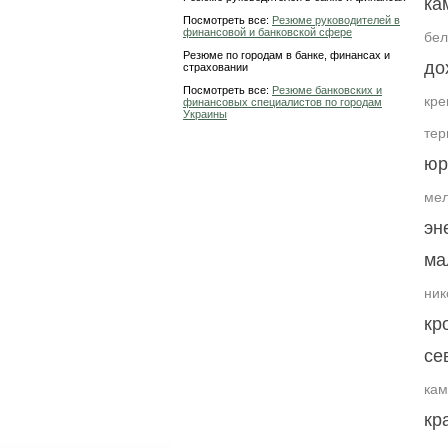
ка
Посмотреть все:
Резюме руководителей в
финансовой и банковской сфере
бел
Резюме по городам в банке, финансах и
до
страховании
Посмотреть все:
Резюме банковских и
кре
финансовых специалистов по городам
Украины
тер
юр
мел
эн
ма
ник
кр
се
кам
кр