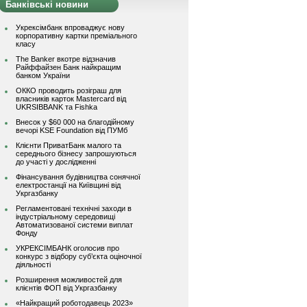
Банківські новини
Укрексімбанк впроваджує нову
корпоративну картки преміального
класу
The Banker вкотре відзначив
Райффайзен Банк найкращим
банком України
ОККО проводить розіграш для
власників карток Mastercard від
UKRSIBBANK та Fishka
Внесок у $60 000 на благодійному
вечорі KSE Foundation від ПУМб
Клієнти ПриватБанк малого та
середнього бізнесу запрошуються
до участі у дослідженні
Фінансування будівництва сонячної
електростанції на Київщині від
Укргазбанку
Регламентовані технічні заходи в
індустріальному середовищі
Автоматизованої системи виплат
Фонду
УКРЕКСІМБАНК оголосив про
конкурс з відбору суб’єкта оціночної
діяльності
Розширення можливостей для
клієнтів ФОП від Укргазбанку
«Найкращий роботодавець 2023»