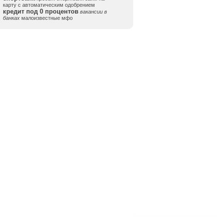
карту с автоматическим одобрением
кредит под 0 процентов
вакансии в
банках
малоизвестные мфо