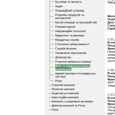
Бухоблік та звітність
Тип 
Аудит
Операційний супровід
Розробка продуктів та
Міст
методологія
Осві
Касові операції та грошовий обіг
Дата
Стат
Платіжні картки
Сіме
Інформаційні технології
Маркетинг та реклама
C 01.
Юридична служба
В ко
Стягнення заборгованості
Поса
Служба безпеки
Функ
Прове
Управління персоналом
залиш
Діловодство
витра
систе
Розвиток філіальної мережі
Філії та відділення банку
(керівники)
C 06.
В ко
Адміністративно-господарська
Поса
частина
Функ
Різне
ФОП 3
Страхові компанії
товар
Лізингові компанії
Аудиторські компанії
C 07.
Інвестиційні компанії
В ко
Поса
Компанії з управління активами
Функ
Ділінгові компанії та Forex
Посад
Різне
Посад
доро