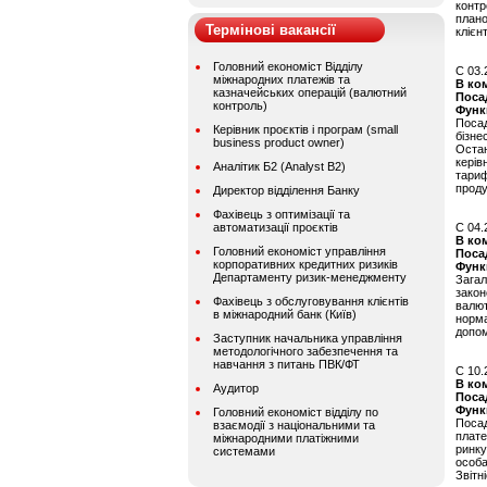
контр
плано
Термінові вакансії
клієн
Головний економіст Відділу
C 03.
міжнародних платежів та
В ко
казначейських операцій (валютний
Поса
контроль)
Функ
Посад
Керівник проєктів і програм (small
бізне
business product owner)
Оста
керів
Аналітик Б2 (Analyst B2)
тариф
проду
Директор відділення Банку
Фахівець з оптимізації та
автоматизації проєктів
C 04.
В ко
Головний економіст управління
Поса
корпоративних кредитних ризиків
Функ
Департаменту ризик-менеджменту
Загал
закон
Фахівець з обслуговування клієнтів
валю
в міжнародний банк (Київ)
норма
допом
Заступник начальника управління
методологічного забезпечення та
навчання з питань ПВК/ФТ
C 10.
В ко
Аудитор
Поса
Функ
Головний економіст відділу по
Посад
взаємодії з національними та
плат
міжнародними платіжними
ринку
системами
особа
Звітн