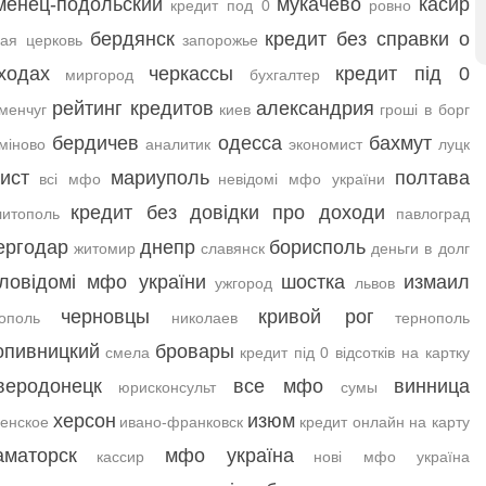
менец-подольский
мукачево
касир
кредит под 0
ровно
бердянск
кредит без справки о
ая церковь
запорожье
ходах
черкассы
кредит під 0
миргород
бухгалтер
рейтинг кредитов
александрия
менчуг
киев
гроші в борг
бердичев
одесса
бахмут
міново
аналитик
экономист
луцк
ист
мариуполь
полтава
всі мфо
невідомі мфо україни
кредит без довідки про доходи
итополь
павлоград
ергодар
днепр
борисполь
житомир
славянск
деньги в долг
ловідомі мфо україни
шостка
измаил
ужгород
львов
черновцы
кривой рог
ополь
николаев
тернополь
опивницкий
бровары
смела
кредит під 0 відсотків на картку
веродонецк
все мфо
винница
юрисконсульт
сумы
херсон
изюм
енское
ивано-франковск
кредит онлайн на карту
аматорск
мфо україна
кассир
нові мфо україна