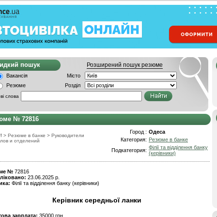
видкий пошук
Розширений пошук резюме
Вакансія
Місто
Резюме
Розділ
ві слова
юме № 72816
Город :
Одеса
f
>
Резюме в банке
>
Руководители
Категория:
Резюме в банке
лов и отделений
Філії та відділення банку
Подкатегория:
(керівники)
ме №
72816
ліковано:
23.06.2025 р.
ика:
Філії та відділення банку (керівники)
Керівник середньої ланки
това зарплата:
35000 грн.