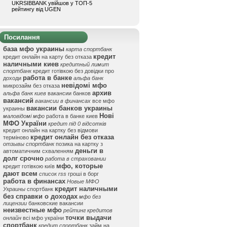
UKRSIBBANK увійшов у ТОП-5
рейтингу від UGEN
Посилання
база мфо украины
карта спортбанк
кредит
кредит онлайн на карту без отказа
наличными киев
кредитный лимит
спортбанк
кредит готівкою без довідки про
работа в банке
доходи
альфа банк
невідомі мфо
микрозайм без отказа
архив
альфа банк киев
вакансии банков
вакансий
вакансии в финансах
все мфо
вакансии банков украины
украины
Нові
маловідомі мфо
работа в банке киев
МФО України
кредит під 0 відсотків
кредит онлайн на картку без відмови
кредит онлайн без отказа
терміново
отзывы спортбанк
позика на картку з
деньги в
автоматичним схваленням
долг срочно
работа в страховании
мфо, которые
кредит готівкою київ
дают всем
список rss
гроші в борг
работа в финансах
Новые МФО
кредит наличными
Украины
спортбанк
без справки о доходах
мфо без
лицензии
банковские вакансии
неизвестные мфо
рейтинг кредитов
точки выдачи
онлайн
всі мфо україни
спортбанк
кредит спортбанк
займ на