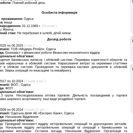
роботи:
Повний робочий день
Особиста інформація
о проживання:
Одеса
та:
вища
 народження:
01.12.1969 г.
(56 років )
ь:
Жіноча
йний стан:
Не перебуваю в шлюбі, дітей немає
Досвід роботи
2025 по 06.2025
(5 міс.)
мпанії:
ТОВ «Модерн-Рітейл», Одеса
да:
Економіст з фінансової роботи Фінансово-економічного відділу
ціональні обов'язки:
дення банківських виписок і обліковій системі. Перевірка коректності оборотів та
ків нарахунках в обліковій системі. Нарахування витрат за окремими статтями
т в облікові системі. Проведення та перевірка касових документів в обліковій
мі. Звірка операцій по інкасаціям та еквайрингу.
2017 по 10.2024
(7 років 4 міс.)
мпанії:
ФОП , Одеса
да:
ФОП
ціональні обов'язки:
 групи. Неспеціалізована оптова торгівля. Діяльність посередників у торгівлі
ами широкого асортименту. Інші види роздрібної торгівлі.
2009 по 06.2014
(4 роки 11 міс.)
мпанії:
Одеська філія АБ «Експрес-Банк», Одеса
да:
Начальник Відділення
ціональні обов'язки:
а: Провідний економіст відділу неторгівельних операцій та дорогоцінних металів.
а: Начальник відділу неторгівельних операцій та операцій з банківськими та
гоцінними металами. Остання посада: Начальник Відділення. Організація та