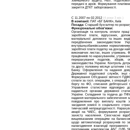
зовнішнього аудиту, НБУ, податково
передачі в архів. Формування платіжни
закриття ДТКТ заборгованості.
C 11.2007 по 02.2012
(4 роки 3 міс.)
В компанії:
ПАТ «БГ БАНК», Київ
Посада:
Старший бухгалтер по розрах
Функціональні обов'язки:
Організація та контроль оплати праці
заробітної плати, відпускних, допо
матеріальної допомоги та інших вид
передбачених законодавством Ук
внутрішньобанківськими нормативним
заробітної плати податку на доходи най
виконавчих листах, інших утримань. Фо
працівників по нарахуванням, утриман
перерахування податків, зборів, о
законодавства України. Контроль дотр
та другу половину місяця штатним і п
Банку. Оформлення та надання довід
Державної податкової служби, інш
Формування Об’єднаної звітності ПДФ
сплати за госп. операціям, з операцій
боргу по ФО, списання дебіторської за
Управління статистики відповідно д
надаються органам державної стати
України. Складання та подача до ПФ
надання матеріального забезпечення з
повідомлення про виплату коштів 
засідання комісії із соціального ст
тимчасовій непрацездатності. Нарахув
аварії на ЧАЕС, формування розраху
захисту населення. Своєчасне відо
вищевказаним операціям на балансов
щодо автоматизації розрахунків по за
налагодження взаємодії програмного 
програмним комплексом АБС ОДБ SRb