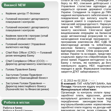
сплати за госп. операціям, з операцій
боргу по ФО, списання дебіторської за
Вакансії NEW
Управління статистики відповідно д
надаються органам державної стати
України. Складання та подача до ПФ
Керівник центру ІТ-безпеки
надання матеріального забезпечення з
повідомлення про виплату коштів 
Головний економіст департаменту
засідання комісії із соціального ст
планування і контролю
тимчасовій непрацездатності. Нарахув
аварії на ЧАЕС, формування розраху
Головний економіст департаменту
захисту населення. Своєчасне відо
планування і контролю
вищевказаним операціям на балансов
Керівник проєктів і програм (small
щодо автоматизації розрахунків по за
business product owner)
налагодження взаємодії програмного 
програмним комплексом АБС ОДБ SRb
Головний економіст Управління
інвентаризації активів та зобов’яз
валютного нагляду
рахунках балансу, господарських д
відповідних описів. Облік розрахунків
Chief Risk Officer (CRO) — Головний
межах України та за кордон, представ
ризик-менеджер Банку
соціальних відпусток співробітникам 
річної премії. Надання методичної та 
Chief Compliance Officer (CCO) —
Банку з питань, які належать до його
Директор департаменту комплаєнсу
зовнішнього аудиту, НБУ, податково
передачі в архів. Формування платіжни
Голова Правління Банку
закриття ДТКТ заборгованості.
Заступник Голови Правління -
напрямок «Транзакційний бізнес»
C 11.2013 по 02.2014
(3 міс.)
Заступник Голови Правління —
В компанії:
ПАТ «АЛЬПАРІ БАНК», Киї
Директор інвестиційного бізнесу
Посада:
Начальник відділу внутрішньо
(Казначейство та Фінансові ринки)
Функціональні обов'язки:
Організація та контроль оплати праці
заробітної плати, відпускних, допо
матеріальної допомоги та інших вид
передбачених законодавством Ук
Робота в містах
внутрішньобанківськими нормативним
заробітної плати податку на доходи най
Работа в Киеве
виконавчих листах, інших утримань. Фо
Работа в Белой Церкви