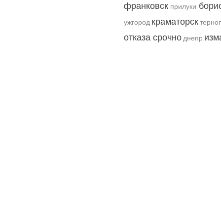
франковск
бори
прилуки
краматорск
ужгород
терно
отказа срочно
изм
днепр