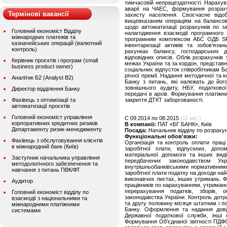
тимчасовій непрацездатності. Нарахув
аварії на ЧАЕС, формування розраху
Термінові вакансії
захисту населення. Своєчасне відо
вищевказаним операціям на балансов
щодо автоматизації розрахунків по за
Головний економіст Відділу
налагодження взаємодії програмного 
міжнародних платежів та
програмним комплексом АБС ОДБ SRb
казначейських операцій (валютний
інвентаризації активів та зобов’яз
контроль)
рахунках балансу, господарських д
відповідних описів. Облік розрахунків
Керівник проєктів і програм (small
межах України та за кордон, представ
business product owner)
соціальних відпусток співробітникам 
річної премії. Надання методичної та 
Аналітик Б2 (Analyst B2)
Банку з питань, які належать до його
зовнішнього аудиту, НБУ, податково
Директор відділення Банку
передачі в архів. Формування платіжни
Фахівець з оптимізації та
закриття ДТКТ заборгованості.
автоматизації проєктів
Головний економіст управління
C 09.2014 по 08.2015
(11 міс.)
корпоративних кредитних ризиків
В компанії:
ПАТ «БГ БАНК», Київ
Департаменту ризик-менеджменту
Посада:
Начальник відділу по розраху
Функціональні обов'язки:
Фахівець з обслуговування клієнтів
Організація та контроль оплати праці
в міжнародний банк (Київ)
заробітної плати, відпускних, допо
матеріальної допомоги та інших вид
Заступник начальника управління
передбачених законодавством Ук
методологічного забезпечення та
внутрішньобанківськими нормативним
навчання з питань ПВК/ФТ
заробітної плати податку на доходи най
виконавчих листах, інших утримань. Фо
Аудитор
працівників по нарахуванням, утриман
перерахування податків, зборів, о
Головний економіст відділу по
законодавства України. Контроль дотр
взаємодії з національними та
та другу половину місяця штатним і п
міжнародними платіжними
Банку. Оформлення та надання довід
системами
Державної податкової служби, інш
Формування Об’єднаної звітності ПДФ