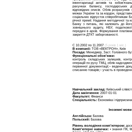
інвентаризації активів та зобов’яз
рахунках балансу, господарських д
відповідних описів. Облік розрахунків
межах України та за кордон, представ
соціальних відпусток співробітникам 
річної премії. Надання методичної та 
Банку з питань, які належать до його
зовнішнього аудиту, НБУ, податково
передачі в архів. Формування платіжни
закриття ДТКТ заборгованості.
C 10.2002 по 11.2007
(5 років 1 міс.)
В компанії:
ТОВ «ВЕКТРОН», Київ
Посада:
Менеджер, Заст. Головного бу
Функціональні обов'язки:
контроль складських залишків, конт
операцій по руху ТМЦ, облік надходженн
первинної документації;– ведення док
списанню товарів;– участь в проведенні
Навчальний заклад:
Київський слівіс
Дата закінчення:
2007-01-01
Факультет:
Фінанси
Спеціальність:
Економіка і підприємн
Іноземні мови
Англійська:
Базова
Польский:
Базова
Рівень володіння комп'ютером:
дос
Комп'ютерні навички:
• знання ПК, 