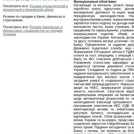
Функціональні обов'язки:
Організація та контроль оплати праці
Посмотреть все:
Резюме руководителей в
заробітної плати, відпускних, допо
финансовой и банковской сфере
матеріальної допомоги та інших вид
передбачених законодавством Ук
Резюме по городам в банке, финансах и
внутрішньобанківськими нормативним
страховании
заробітної плати податку на доходи най
виконавчих листах, інших утримань. Фо
Посмотреть все:
Резюме банковских и
працівників по нарахуванням, утриман
финансовых специалистов по городам
перерахування податків, зборів, о
Украины
законодавства України. Контроль дотр
та другу половину місяця штатним і п
Банку. Оформлення та надання довід
Державної податкової служби, інш
Формування Об’єднаної звітності ПДФ
сплати за госп. операціям, з операцій
боргу по ФО, списання дебіторської за
Управління статистики відповідно д
надаються органам державної стати
України. Складання та подача до ПФ
надання матеріального забезпечення з
повідомлення про виплату коштів 
засідання комісії із соціального ст
тимчасовій непрацездатності. Нарахув
аварії на ЧАЕС, формування розраху
захисту населення. Своєчасне відо
вищевказаним операціям на балансов
щодо автоматизації розрахунків по за
налагодження взаємодії програмного 
програмним комплексом АБС ОДБ SRb
інвентаризації активів та зобов’яз
рахунках балансу, господарських д
відповідних описів. Облік розрахунків
межах України та за кордон, представ
соціальних відпусток співробітникам 
річної премії. Надання методичної та 
Банку з питань, які належать до його