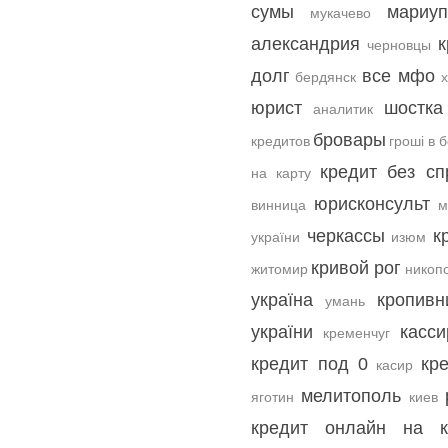
сумы
мариуп
мукачево
александрия
к
черновцы
долг
все мфо
бердянск
юрист
шостка
аналитик
бровары
кредитов
гроші в 
кредит без сп
на карту
юрисконсульт
винница
м
черкассы
к
україни
изюм
кривой рог
житомир
никоп
україна
кропивн
умань
україни
касси
кременчуг
кредит под 0
кре
касир
мелитополь
яготин
киев
кредит онлайн на к