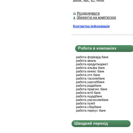
BANK, АБС Б2, HRM.
Роздрукувати
Зберегти на комп'ютері
Контактна інформація
Робота в компаніях
работа форвард банк
работа аваль
работа кредитмаркет
работа альфа банк
работа юнекс банк
работа отп банк
работа таскомбанк
работа укрсиббанк
работа радабанк
работа правэкс банк
работа мтб банк
работа ощадбанк
работа укрэксимбанк
работа пумб
работа сбербанк
работа пиреус банк
Швидкий перехід