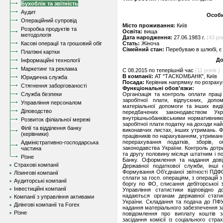
Бухоблік та звітність
Аудит
Особи
Операційний супровід
Місто проживання:
Київ
Розробка продуктів та
Освіта:
вища
методологія
Дата народження:
27.06.1983 г.
(43 ро
Касові операції та грошовий обіг
Стать:
Жіноча
Сімейний стан:
Перебуваю в шлюбі, є 
Платіжні картки
До
Інформаційні технології
Маркетинг та реклама
C 08.2015 по теперішній час
(11 років )
В компанії:
АТ "ТАСКОМБАНК", Київ
Юридична служба
Посада:
Керівник напрямку по розрах
Стягнення заборгованості
Функціональні обов'язки:
Служба безпеки
Організація та контроль оплати праці
заробітної плати, відпускних, допо
Управління персоналом
матеріальної допомоги та інших вид
Діловодство
передбачених законодавством Ук
внутрішньобанківськими нормативним
Розвиток філіальної мережі
заробітної плати податку на доходи най
Філії та відділення банку
виконавчих листах, інших утримань. Фо
(керівники)
працівників по нарахуванням, утриман
перерахування податків, зборів, о
Адміністративно-господарська
законодавства України. Контроль дотр
частина
та другу половину місяця штатним і п
Різне
Банку. Оформлення та надання довід
Страхові компанії
Державної податкової служби, інш
Формування Об’єднаної звітності ПДФ
Лізингові компанії
сплати за госп. операціям, з операцій
Аудиторські компанії
боргу по ФО, списання дебіторської за
Інвестиційні компанії
Управління статистики відповідно д
надаються органам державної стати
Компанії з управління активами
України. Складання та подача до ПФ
Ділінгові компанії та Forex
надання матеріального забезпечення з
Різне
повідомлення про виплату коштів 
засідання комісії із соціального ст