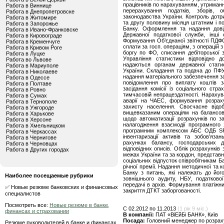
працівників по нарахуванням, утриман
Работа в Виннице
перерахування податків, зборів, о
Работа в Днепропетровске
законодавства України. Контроль дотр
Работа в Житомире
та другу половину місяця штатним і п
Работа в Запорожье
Банку. Оформлення та надання довід
Работа в Ивано-Франковске
Державної податкової служби, інш
Работа в Кировограде
Формування Об’єднаної звітності ПДФ
Работа в Кременчуге
сплати за госп. операціям, з операцій
Работа в Кривом Роге
боргу по ФО, списання дебіторської за
Работа в Луцке
Управління статистики відповідно д
Работа во Львове
надаються органам державної стати
Работа в Мариуполе
України. Складання та подача до ПФ
Работа в Николаеве
надання матеріального забезпечення з
Работа в Одессе
повідомлення про виплату коштів 
Работа в Полтаве
засідання комісії із соціального ст
Работа в Ровно
тимчасовій непрацездатності. Нарахув
Работа в Сумах
аварії на ЧАЕС, формування розраху
Работа в Тернополе
захисту населення. Своєчасне відо
Работа в Ужгороде
вищевказаним операціям на балансов
Работа в Харькове
щодо автоматизації розрахунків по за
Работа в Херсоне
налагодження взаємодії програмного 
Работа в Хмельницком
програмним комплексом АБС ОДБ SRb
Работа в Черкассах
інвентаризації активів та зобов’яз
Работа в Чернигове
рахунках балансу, господарських д
Работа в Черновцах
відповідних описів. Облік розрахунків
Работа в Других городах
межах України та за кордон, представ
соціальних відпусток співробітникам 
річної премії. Надання методичної та 
Банку з питань, які належать до його
Наиболее посещаемые рубрики
зовнішнього аудиту, НБУ, податково
передачі в архів. Формування платіжни
✅ Новые резюме банковских и финансовых
закриття ДТКТ заборгованості.
специалистов
Посмотреть все:
Новые резюме в банке,
C 02.2012 по 11.2013
(1 рік 9 міс.)
финансах и страховании
В компанії:
ПАТ «ВіЕйБі БАНК», Київ
Посада:
Головний менеджер по розрах
Резюме руководителей в банке и финансах