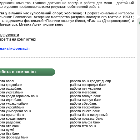
дарности клиентов, главное достижение всегда в работе для меня - достойный
ого уровня профессионализма результат собственной работы
ття у вільний час (улюблений спорт, хобі тощо):
Профессиональные интересы
ечения: Психология. Актерское мастерство (актриса молодежного театра с 1993 г.;
ты и дипломы фестивалей «Перлини сезону» (Киев), «Рампа» (Днепропетровск) и
 Литература. Музыка Аргентинское танго
здрукувати
ерегти на комп'ютері
актна інформація
обота в компаніях
ота аваль
работа банк кредит днепр
ота кредобанк
работа прокредит банк
ота ощадбанк
работа пзу украина
ота укргазбанк
работа мегабанк
ота креди агриколь банк
работа глобус банк
ота идея банк
работа пиреус банк
ота укрэксимбанк
работа сбербанк
ота укрсиббанк
работа таскомбанк
ота универсал банк
работа юнекс банк
ота приватбанк
работа банк пивденный
ота кредитмаркет
работа правэкс банк
ота радабанк
работа альфа банк
ота отп банк
работа мтб банк
ота пумб
ота бта банк
ота форвард банк