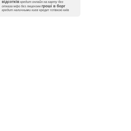
відсотків
кредит онлайн на карту без
гроші в борг
отказа
мфо без лицензии
кредит наличными киев
кредит готівкою київ