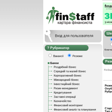
Ш
Рубрикатор
Ключо
Вакансії
Резюме
Рез
Банки
Роздрібний бізнес
FinStaf
Середній та малий бізнес
Корпоративний бізнес
Міжнародний бізнес
Інвестиційний бізнес
Резю
Ризик-менеджмент
Опуб
Рубр
Кредитування
Заставні операції
Казначейство
Фінансовий моніторинг
Стар
Фінансовий аналіз та планування
Тип 