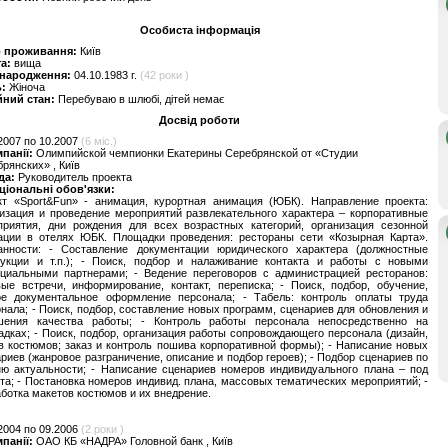
Особиста інформація
о проживання:
Київ
та:
вища
 народження:
04.10.1983 г.
(42 роки )
ь:
Жіноча
йний стан:
Перебуваю в шлюбі, дітей немає
Досвід роботи
2007 по 10.2007
(6 міс.)
мпанії:
Олимпийской чемпионки Екатерины Серебрянской от «Студии
рянских» , Київ
да:
Руководитель проекта
ціональні обов'язки:
кт «Sport&Fun» - анимация, курортная анимация (ЮБК). Направление проекта:
изация и проведение мероприятий развлекательного характера – корпоративные
приятия, дни рождения для всех возрастных категорий, организация сезонной
ации в отелях ЮБК. Площадки проведения: рестораны сети «Козырная Карта».
анности: - Составление документации юридического характера (должностные
рукции и т.п.); - Поиск, подбор и налаживание контакта и работы с новыми
нциальными партнерами; - Ведение переговоров с администрацией ресторанов:
ые встречи, информирование, контакт, переписка; - Поиск, подбор, обучение,
ое документальное оформление персонала; - Табель: контроль оплаты труда
нала; - Поиск, подбор, составление новых программ, сценариев для обновления и
шения качества работы; - Контроль работы персонала непосредственно на
дках; - Поиск, подбор, организация работы сопровождающего персонала (дизайн,
 костюмов; заказ и контроль пошива корпоративной формы); - Написание новых
риев (жанровое разграничение, описание и подбор героев); - Подбор сценариев по
ню актуальности; - Написание сценариев номеров индивидуального плана – под
та; - Постановка номеров индивид. плана, массовых тематических мероприятий; -
ботка макетов костюмов и их внедрение.
2004 по 09.2006
(2 роки )
мпанії:
ОАО КБ «НАДРА» Головной банк , Київ