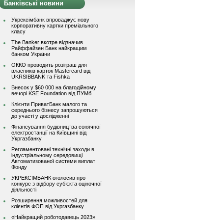
Банківські новини
Укрексімбанк впроваджує нову
корпоративну картки преміального
класу
The Banker вкотре відзначив
Райффайзен Банк найкращим
банком України
ОККО проводить розіграш для
власників карток Mastercard від
UKRSIBBANK та Fishka
Внесок у $60 000 на благодійному
вечорі KSE Foundation від ПУМб
Клієнти ПриватБанк малого та
середнього бізнесу запрошуються
до участі у дослідженні
Фінансування будівництва сонячної
електростанції на Київщині від
Укргазбанку
Регламентовані технічні заходи в
індустріальному середовищі
Автоматизованої системи виплат
Фонду
УКРЕКСІМБАНК оголосив про
конкурс з відбору суб’єкта оціночної
діяльності
Розширення можливостей для
клієнтів ФОП від Укргазбанку
«Найкращий роботодавець 2023»