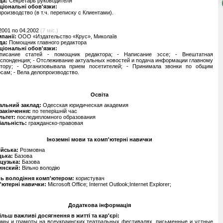
да:
Секретарь руководителя
ціональні обов'язки:
роизводство (в т.ч. переписку с Клиентами).
2001 по 04.2002
(7 міс.)
мпанії:
ООО «Издательство «Крус», Миколаїв
да:
Помощник главного редактора
ціональні обов'язки:
писание статей - помощник редактора; - Написание эссе; - Внештатная
спонденция; - Отслеживание актуальных новостей и подача информации главному
ктору; - Организовывала прием посетителей; - Принимала звонки по общим
сам; - Вела делопроизводство.
Освіта
альний заклад:
Одесская юридическая академия
 закінчення:
по теперішній час
льтет:
последипломного образования
іальність:
гражданско-правовая
Іноземні мови та комп'ютерні навички
ійська:
Розмовна
цька:
Базова
цузька:
Базова
инский:
Вільно володію
нь володіння комп'ютером:
користувач
'ютерні навички:
Microsoft Office; Internet Outlook;Internet Explorer;
Додаткова інформація
льш важливі досягнення в житті та кар'єрі:
омы и грамоты на всеукраинских театральных фестивалях, письменные и устные