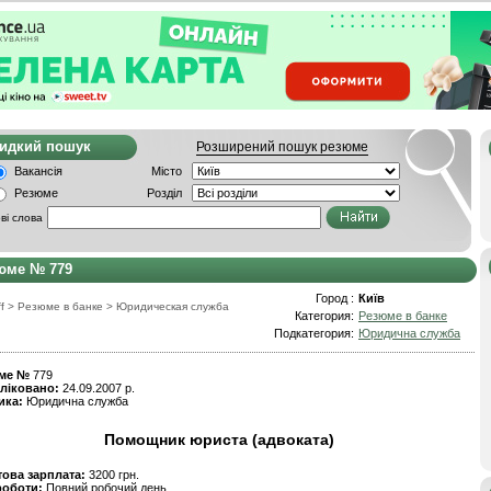
видкий пошук
Розширений пошук резюме
Вакансія
Місто
Резюме
Розділ
ві слова
юме № 779
Город :
Київ
f
>
Резюме в банке
>
Юридическая служба
Категория:
Резюме в банке
Подкатегория:
Юридична служба
ме №
779
ліковано:
24.09.2007 р.
ика:
Юридична служба
Помощник юриста (адвоката)
това зарплата:
3200 грн.
роботи:
Повний робочий день