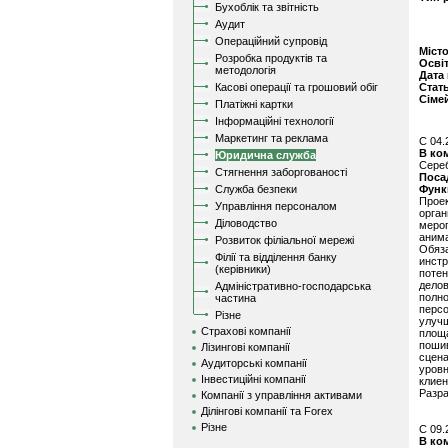
Бухоблік та звітність
Аудит
Операційний супровід
Міст
Розробка продуктів та
Осві
методологія
Дата
Касові операції та грошовий обіг
Стат
Сіме
Платіжні картки
Інформаційні технології
Маркетинг та реклама
C 04.
В ко
Юридична служба
Сереб
Стягнення заборгованості
Поса
Служба безпеки
Функ
Прое
Управління персоналом
орган
Діловодство
меро
аним
Розвиток філіальної мережі
Обяз
Філії та відділення банку
инст
(керівники)
поте
делов
Адміністративно-господарська
полн
частина
персо
Різне
улуч
Страхові компанії
площа
пошив
Лізингові компанії
сцена
Аудиторські компанії
уров
Інвестиційні компанії
клиен
Разра
Компанії з управління активами
Ділінгові компанії та Forex
Різне
C 09.
В ко