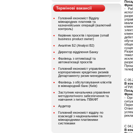
Поса
Функ
Термінові вакансії
- Ра
испо
разр
Головний економіст Відділу
упра
міжнародних платежів та
квал
казначейських операцій (валютний
клие
контроль)
элек
клие
Керівник проєктів і програм (small
дебе
business product owner)
обуче
обще
Аналітик Б2 (Analyst B2)
суще
Разр
Директор відділення Банку
тяже
Фахівець з оптимізації та
исклю
автоматизації проєктів
разр
Прош
Головний економіст управління
теле
корпоративних кредитних ризиків
Департаменту ризик-менеджменту
C 05.
Фахівець з обслуговування клієнтів
В ко
в міжнародний банк (Київ)
«ГРИЗ
Поса
Заступник начальника управління
Функ
методологічного забезпечення та
- Орг
навчання з питань ПВК/ФТ
ситуа
Переп
Аудитор
Отве
успеш
Головний економіст відділу по
рекла
взаємодії з національними та
міжнародними платіжними
системами
C 04.
В ко