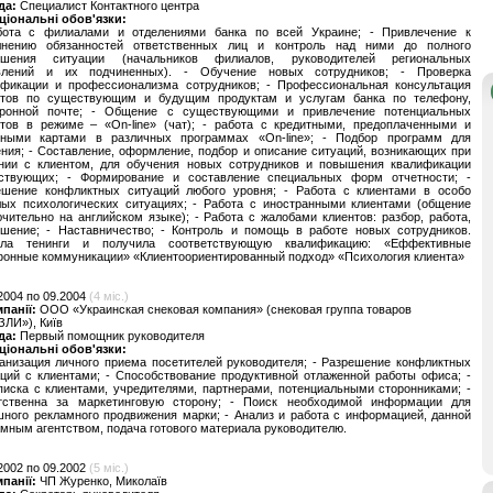
да:
Cпециалист Контактного центра
ціональні обов'язки:
бота с филиалами и отделениями банка по всей Украине; - Привлечение к
лнению обязанностей ответственных лиц и контроль над ними до полного
ешения ситуации (начальников филиалов, руководителей региональных
влений и их подчиненных). - Обучение новых сотрудников; - Проверка
ификации и профессионализма сотрудников; - Профессиональная консультация
нтов по существующим и будущим продуктам и услугам банка по телефону,
тронной почте; - Общение с существующими и привлечение потенциальных
нтов в режиме – «On-line» (чат); - работа с кредитными, предоплаченными и
тными картами в различных программах «On-line»; - Подбор программ для
ния; - Составление, оформление, подбор и описание ситуаций, возникающих при
нии с клиентом, для обучения новых сотрудников и повышения квалификации
ствующих; - Формирование и составление специальных форм отчетности; -
ешение конфликтных ситуаций любого уровня; - Работа с клиентами в особо
лых психологических ситуациях; - Работа с иностранными клиентами (общение
чительно на английском языке); - Работа с жалобами клиентов: разбор, работа,
ешение; - Наставничество; - Контроль и помощь в работе новых сотрудников.
ла тенинги и получила соответствующую квалификацию: «Еффективные
фонные коммуникации» «Клиентоориентированный подход» «Психология клиента»
2004 по 09.2004
(4 міс.)
мпанії:
ООО «Украинская снековая компания» (снековая группа товаров
ЛИ»), Київ
да:
Первый помощник руководителя
ціональні обов'язки:
анизация личного приема посетителей руководителя; - Разрешение конфликтных
ций с клиентами; - Способствование продуктивной отлаженной работы офиса; -
иска с клиентами, учредителями, партнерами, потенциальными сторонниками; -
тственна за маркетинговую сторону; - Поиск необходимой информации для
ного рекламного продвижения марки; - Анализ и работа с информацией, данной
мным агентством, подача готового материала руководителю.
2002 по 09.2002
(5 міс.)
мпанії:
ЧП Журенко, Миколаїв