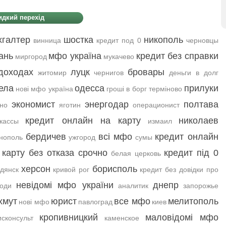
дкий перехід
хгалтер
шостка
никополь
винница
кредит под 0
черновцы
ань
мфо україна
кредит без справки
миргород
мукачево
доходах
луцк
бровары
житомир
чернигов
деньги в долг
ела
одесса
прилуки
нові мфо україна
гроші в борг терміново
экономист
энергодар
полтава
но
яготин
операционист
кредит онлайн на карту
николаев
кассы
измаил
бердичев
всі мфо
кредит онлайн
нополь
ужгород
сумы
 карту без отказа срочно
кредит під 0
белая церковь
херсон
борисполь
дянск
кривой рог
кредит без довідки про
невідомі мфо україни
днепр
оди
аналитик
запорожье
хмут
юрист
все мфо
мелитополь
нові мфо
павлоград
киев
кропивницкий
маловідомі мфо
сконсульт
каменское