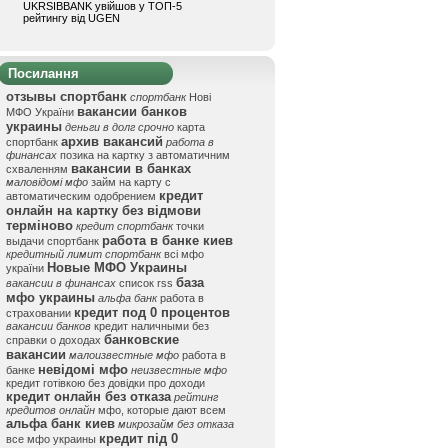
UKRSIBBANK увійшов у ТОП-5
рейтингу від UGEN
Посилання
отзывы спортбанк
спортбанк
Нові
вакансии банков
МФО України
украины
деньги в долг срочно
карта
архив вакансий
спортбанк
работа в
финансах
позика на картку з автоматичним
вакансии в банках
схваленням
маловідомі мфо
займ на карту с
кредит
автоматическим одобрением
онлайн на картку без відмови
терміново
кредит спортбанк
точки
работа в банке киев
выдачи спортбанк
кредитный лимит спортбанк
всі мфо
Новые МФО Украины
україни
база
вакансии в финансах
список rss
мфо украины
альфа банк
работа в
кредит под 0 процентов
страховании
вакансии банков
кредит наличными без
банковские
справки о доходах
вакансии
малоизвестные мфо
работа в
невідомі мфо
банке
неизвестные мфо
кредит готівкою без довідки про доходи
кредит онлайн без отказа
рейтинг
кредитов онлайн
мфо, которые дают всем
альфа банк киев
микрозайм без отказа
кредит під 0
все мфо украины