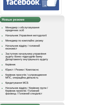
Новые резюме
Менеджер з обслуговування
юридичних осіб
Начальник Управління методології
Менеджер по комплайнс ризику
Начальник відділу / головний
економіст
Заступник начальника управління
аудиту бізнес-підрозділів банку
Департаменту внутрішнього аудиту
Керівник
Юрист / Ризики / Комплаєнс
Керівник проєктів / супроводження
МПС, операційна діяльність
Кредитування МСБ
Начальник вiддiлу / Керівник групи /
Керівник проектів / Головний
фахівець / Головний спеціаліст