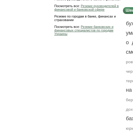
Посмотреть все:
Резюме руководителей в
финансовой и банковской сфере
Шви
Резюме по городам в банке, финансах и
страховании
бу
Посмотреть все:
Резюме банковских и
финансовых специалистов по городам
ум
Украины
о 
см
ров
чер
тер
на
бер
дох
ба
юри