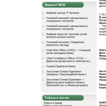
Поса
Функ
Вакансії NEW
Делоп
Керівник центру ІТ-безпеки
C 09.
В ко
Головний економіст департаменту
Поса
планування і контролю
Функ
- На
Головний економіст департаменту
корре
планування і контролю
реда
Керівник проєктів і програм (small
вопро
business product owner)
Головний економіст Управління
валютного нагляду
Навч
Chief Risk Officer (CRO) — Головний
Дата
ризик-менеджер Банку
Факу
Chief Compliance Officer (CCO) —
Спец
Директор департаменту комплаєнсу
Голова Правління Банку
Англ
Заступник Голови Правління -
Німе
напрямок «Транзакційний бізнес»
Фран
Заступник Голови Правління —
Укра
Директор інвестиційного бізнесу
Ріве
(Казначейство та Фінансові ринки)
Комп
Робота в містах
Найбі
Работа в Киеве
Дипл
Работа в Белой Церкви