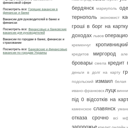
финансовой сфере
бердянск
оде
мариуполь
Посмотреть все:
Горящие вакансии в
финансах и банке
тернополь
ка
экономист
Вакансии для руководителей в банке и
финансах
гроші в борг на картк
Посмотреть все:
Финансовые и банковские
вакансии для руководителей
доходах
операцио
львов
Вакансии по городам в банке, финансах и
страховании
кропивницки
кременчуг
Посмотреть все:
Банковские и финансовые
вакансии по городам Украины
миргород
кредитов
але
бровары
кредит 
смела
г
деньги в долг на карту
измаил
подольский
белая
луцк
ивано-франковск
винн
під 0 відсотків на кар
славянск
каменское
уман
отказа срочно
всі м
запорожье
кредит онлайн 