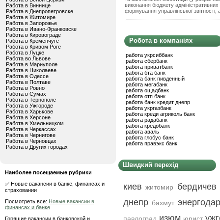
виконання бюджету адміністративних в
Работа в Виннице
формування управлінської звітності; а
Работа в Днепропетровске
Работа в Житомире
Работа в Запорожье
Работа в Ивано-Франковске
Работа в Кировограде
Робота в компаніях
Работа в Кременчуге
Работа в Кривом Роге
Работа в Луцке
работа укрсиббанк
Работа во Львове
работа сбербанк
Работа в Мариуполе
работа приватбанк
Работа в Николаеве
работа бта банк
Работа в Одессе
работа банк пивденный
Работа в Полтаве
работа мегабанк
Работа в Ровно
работа ощадбанк
Работа в Сумах
работа отп банк
Работа в Тернополе
работа банк кредит днепр
Работа в Ужгороде
работа укргазбанк
Работа в Харькове
работа креди агриколь банк
Работа в Херсоне
работа радабанк
Работа в Хмельницком
работа кредобанк
Работа в Черкассах
работа аваль
Работа в Чернигове
работа глобус банк
Работа в Черновцах
работа правэкс банк
Работа в Других городах
Швидкий перехід
Наиболее посещаемые рубрики
✅ Новые вакансии в банке, финансах и
киев
бердичев
житомир
страховании
днепр
энергода
Посмотреть все:
Новые вакансии в
бахмут
финансах и банке
изюм
ужг
павлоград
юрист
Горящие вакансии в банковской и