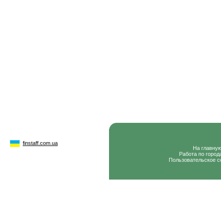
finstaff.com.ua
На главну
Работа по город
Пользовательское с