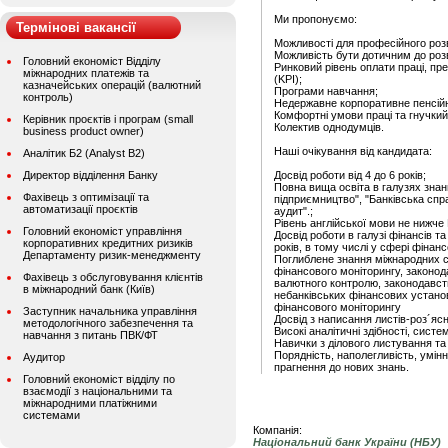
Ми пропонуємо:
Термінові вакансії
Можливості для професійного розви
Можливість бути дотичним до розв
Головний економіст Відділу
Ринковий рівень оплати праці, пре
міжнародних платежів та
(KPI);
казначейських операцій (валютний
Програми навчання;
контроль)
Недержавне корпоративне пенсій
Комфортні умови праці та гнучкий
Керівник проєктів і програм (small
Колектив однодумців.
business product owner)
Наші очікування від кандидата:
Аналітик Б2 (Analyst B2)
Директор відділення Банку
Досвід роботи від 4 до 6 років;
Повна вища освіта в галузях знан
Фахівець з оптимізації та
підприємництво", "Банківська справ
автоматизації проєктів
аудит".;
Рівень англійської мови не нижче 
Головний економіст управління
Досвід роботи в галузі фінансів та
корпоративних кредитних ризиків
років, в тому числі у сфері фінан
Департаменту ризик-менеджменту
Поглиблене знання міжнародних с
фінансового моніторингу, законод
Фахівець з обслуговування клієнтів
валютного контролю, законодавств
в міжнародний банк (Київ)
небанківських фінансових установ
фінансового моніторингу
Заступник начальника управління
Досвід з написання листів-роз´яс
методологічного забезпечення та
Високі аналітичні здібності, сист
навчання з питань ПВК/ФТ
Навички з ділового листування та
Порядність, наполегливість, умін
Аудитор
прагнення до нових знань.
Головний економіст відділу по
взаємодії з національними та
міжнародними платіжними
системами
Компанія:
Національний банк України (НБУ)