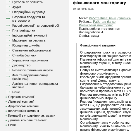
Бухоблік та звітність
фінансового моніторингу
Аудит
07.08.2026, Київ
Операційний супровід
Розробка продуктів та
Місто:
Работа Киев: банк, финанс
методологія
Рубрика:
Работа в банке
Фінансовий моніторинг
Касові операції та грошовий обіг
Графік роботи:
постоянная
Платіжні картки
Досвід роботи:
4
Інформаційні технології
Освіта:
вища
Маркетинг та реклама
Юридична служба
Функціональні завдання:
Стягнення заборгованості
Опрацювання проєктів угод про 
Служба безпеки
взаєморозуміння Національного б
Підготовка інформації для звітув
Управління персоналом
моніторингу України, в тому числ
Діловодство
ризиків.
Пошук та систематизація інформа
Розвиток філіальної мережі
фінансового моніторингу.
Філії та відділення банку
Взаємодія з міжнародними організ
(керівники)
компетенції Департаменту.
Адміністративно-господарська
Розроблення методологічних реко
частина
банками та небанківськими устан
нормативно-правових актів НБУ з
Різне
Розгляд звернень/запитів до НБУ т
Страхові компанії
фінансового моніторингу.
Лізингові компанії
Розгляд / надання пропозицій та 
актів НБУ, що розробляються інш
Аудиторські компанії
законодавчих актів, розроблених
Інвестиційні компанії
фінансів України, Державної служ
Компанії з управління активами
органів державної влади), в межа
моніторингу.
Ділінгові компанії та Forex
Організація/участь у робочих гру
Різне
моніторингу. Участь в навчальних 
питань фінансового моніторингу.