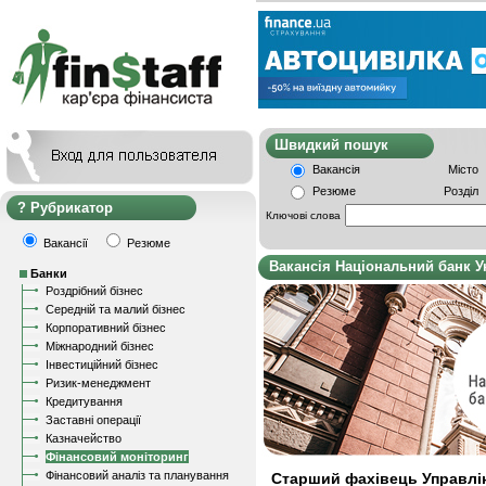
Швидкий пошу
Вакансія
Місто
Резюме
Розділ
Рубрикатор
Ключові слова
Вакансії
Резюме
Вакансія Національний банк У
Банки
Роздрібний бізнес
Середній та малий бізнес
Корпоративний бізнес
Міжнародний бізнес
Інвестиційний бізнес
Ризик-менеджмент
Кредитування
Заставні операції
Казначейство
Фінансовий моніторинг
Фінансовий аналіз та планування
Старший фахівець Управлін