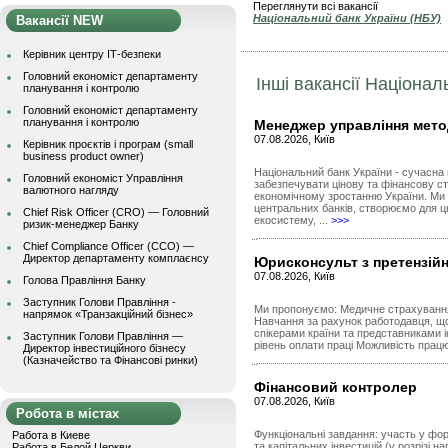
Переглянути всі вакансії
Національний банк України (НБУ)
Вакансії NEW
Керівник центру ІТ-безпеки
Головний економіст департаменту
Інші вакансії Націонал
планування і контролю
Головний економіст департаменту
планування і контролю
Менеджер управління мето
07.08.2026, Київ
Керівник проєктів і програм (small
business product owner)
Національний банк України - сучасна
Головний економіст Управління
забезпечувати цінову та фінансову ст
валютного нагляду
економічному зростанню України. Ми 
центральних банків, створюємо для ць
Chief Risk Officer (CRO) — Головний
екосистему, ...
>>>
ризик-менеджер Банку
Chief Compliance Officer (CCO) —
Директор департаменту комплаєнсу
Юрисконсульт з претензій
07.08.2026, Київ
Голова Правління Банку
Заступник Голови Правління -
Ми пропонуємо: Медичне страхування
напрямок «Транзакційний бізнес»
Навчання за рахунок работодавця, щ
спікерами країни та представниками 
Заступник Голови Правління —
рівень оплати праці Можливість працю
Директор інвестиційного бізнесу
(Казначейство та Фінансові ринки)
Фінансовий контролер
07.08.2026, Київ
Робота в містах
Функціональні завдання: участь у фо
Работа в Киеве
та капітальних інвестицій (у розрізі на
Работа в Белой Церкви