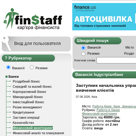
Швидкий пошу
Вакансія
Місто
Резюме
Розділ
Рубрикатор
Ключові слова
Вакансії
Резюме
Вакансія Індустріалбанк
Банки
Роздрібний бізнес
Заступник начальника управ
Середній та малий бізнес
вивчення клієнтів
Корпоративний бізнес
Міжнародний бізнес
07.08.2026, Київ
Інвестиційний бізнес
Місто:
Работа Киев: банк, финанс
Ризик-менеджмент
Рубрика:
Работа в банке
Кредитування
Фінансовий моніторинг
Зарплата: від
45000 грн.
Заставні операції
Графік роботи:
постійна
Казначейство
Досвід роботи:
от 2 лет
Фінансовий моніторинг
Освіта:
вища
Фінансовий аналіз та планування