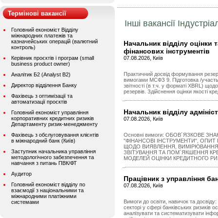
Термінові вакансії
Інші вакансії Індустріа
Головний економіст Відділу
міжнародних платежів та
казначейських операцій (валютний
Начальник відділу оцінки т
контроль)
фінансових інструментів
Керівник проєктів і програм (small
07.08.2026, Київ
business product owner)
Практичний досвід формування резерв
Аналітик Б2 (Analyst B2)
вимогами МСФЗ 9. Підготовка /участь 
Директор відділення Банку
звітності (в т.ч. у форматі XBRL) щод
резервів. Здійснення оцінки якості кр
Фахівець з оптимізації та
автоматизації проєктів
Начальник відділу адмініс
Головний економіст управління
корпоративних кредитних ризиків
07.08.2026, Київ
Департаменту ризик-менеджменту
Фахівець з обслуговування клієнтів
Основні вимоги: ОБОВ´ЯЗКОВЕ ЗН
в міжнародний банк (Київ)
"ФІНАНСОВІ ІНСТРУМЕНТИ", ОПИТ
ЩОДО ВИЯВЛЕННЯ, ВИМІРЮВАННЯ
Заступник начальника управління
ЗВІТУВАННЯ ТА ПОМ´ЯКШЕННЯ КР
методологічного забезпечення та
МОДЕЛЕЙ ОЦІНКИ КРЕДИТНОГО РИЗ
навчання з питань ПВК/ФТ
Аудитор
Працівник з управління ба
Головний економіст відділу по
07.08.2026, Київ
взаємодії з національними та
міжнародними платіжними
Вимоги до освіти, навичок та досвіду:
системами
секторі у сфері банківських ризиків ос
аналізувати та систематизувати інфор