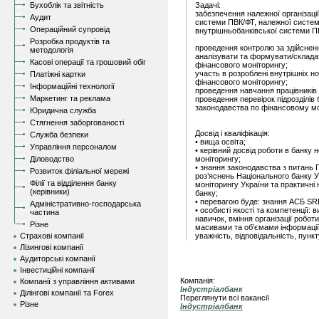
Бухоблік та звітність
Задачі:
забезпечення належної організаці
Аудит
системи ПВК/ФТ, належної систем
Операційний супровід
внутрішньобанківської системи П
Розробка продуктів та
проведення контролю за здійсненн
методологія
аналізувати та формувати/складат
Касові операції та грошовий обіг
фінансового моніторингу;
участь в розроблені внутрішніх н
Платіжні картки
фінансового моніторингу;
Інформаційні технології
проведення навчання працівників 
Маркетинг та реклама
проведення перевірок підрозділів
законодавства по фінансовому мо
Юридична служба
Стягнення заборгованості
Досвід і кваліфікація:
Служба безпеки
• вища освіта;
Управління персоналом
• керівний досвід роботи в банку 
Діловодство
моніторингу;
• знання законодавства з питань 
Розвиток філіальної мережі
роз’яснень Національного банку 
Філії та відділення банку
моніторингу України та практичні 
(керівники)
банку;
• перевагою буде: знання АСБ S
Адміністративно-господарська
• особисті якості та компетенції: 
частина
навичок, вміння організації робот
Різне
масивами та об’ємами інформації,
Страхові компанії
уважність, відповідальність, пунк
Лізингові компанії
Аудиторські компанії
Інвестиційні компанії
Компанія:
Компанії з управління активами
Індустріалбанк
Ділінгові компанії та Forex
Переглянути всі вакансії
Різне
Індустріалбанк