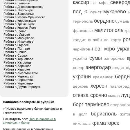
кассир
северо
всі мфо
Работа в Виннице
Работа в Днепропетровске
Работа в Житомире
под 0
мукачево
юрист
Работа в Запорожье
Работа в Ивано-Франковске
бердянск
Работа в Кировограде
тернополь
умань
Работа в Кременчуге
Работа в Кривом Роге
мелитополь
франковск
кр
Работа в Луцке
Работа во Львове
Работа в Мариуполе
ро
кредит онлайн на карту
Работа в Николаеве
Работа в Одессе
нові мфо украї
Работа в Полтаве
чернигов
Работа в Ровно
Работа в Сумах
сумы
к
україни
запорожье
Работа в Тернополе
Работа в Ужгороде
Работа в Харькове
энергодар
днепр
кредит пі
Работа в Херсоне
Работа в Хмельницком
україни
берди
Работа в Черкассах
кременчуг
Работа в Чернигове
Работа в Черновцах
херсон
церковь
павлоград
Работа в Других городах
отказа срочно
луц
смела
Наиболее посещаемые рубрики
борг терміново
операцио
✅ Новые вакансии в банке, финансах и
страховании
борисполь
в долг
жито
Посмотреть все:
Новые вакансии в
краматорск
финансах и банке
никополь
Горящие вакансии в банковской и