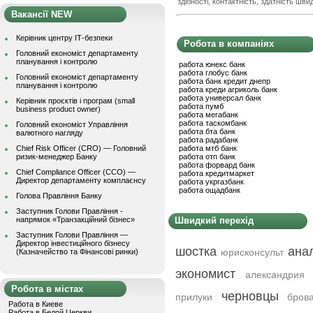
здібності, контактність, здатність шв
Вакансії NEW
Керівник центру ІТ-безпеки
Робота в компаніях
Головний економіст департаменту
планування і контролю
работа юнекс банк
работа глобус банк
Головний економіст департаменту
работа банк кредит днепр
планування і контролю
работа креди агриколь банк
работа универсал банк
Керівник проєктів і програм (small
работа пумб
business product owner)
работа мегабанк
работа таскомбанк
Головний економіст Управління
работа бта банк
валютного нагляду
работа радабанк
Chief Risk Officer (CRO) — Головний
работа мтб банк
ризик-менеджер Банку
работа отп банк
работа форвард банк
Chief Compliance Officer (CCO) —
работа кредитмаркет
Директор департаменту комплаєнсу
работа укргазбанк
работа ощадбанк
Голова Правління Банку
Заступник Голови Правління -
напрямок «Транзакційний бізнес»
Швидкий перехід
Заступник Голови Правління —
Директор інвестиційного бізнесу
шостка
ана
юрисконсульт
(Казначейство та Фінансові ринки)
экономист
александрия
Робота в містах
черновцы
прилуки
бров
Работа в Киеве
Работа в Белой Церкви