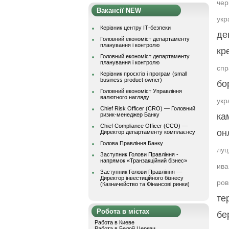
чер
Вакансії NEW
укр
Керівник центру ІТ-безпеки
де
Головний економіст департаменту
планування і контролю
кр
Головний економіст департаменту
планування і контролю
спр
Керівник проєктів і програм (small
business product owner)
бо
Головний економіст Управління
валютного нагляду
укр
Chief Risk Officer (CRO) — Головний
ризик-менеджер Банку
ка
Chief Compliance Officer (CCO) —
он
Директор департаменту комплаєнсу
Голова Правління Банку
луц
Заступник Голови Правління -
напрямок «Транзакційний бізнес»
ива
Заступник Голови Правління —
Директор інвестиційного бізнесу
ров
(Казначейство та Фінансові ринки)
те
Робота в містах
бе
Работа в Киеве
Работа в Белой Церкви