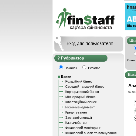
Ш
Рубрикатор
Ключо
Вакансії
Резюме
Вак
Банки
Роздрібний бізнес
Ана
Середній та малий бізнес
Корпоративний бізнес
07.08
Міжнародний бізнес
Інвестиційний бізнес
Ризик-менеджмент
Кредитування
Заставні операції
Казначейство
Фінансовий моніторинг
Фінансовий аналіз та планування