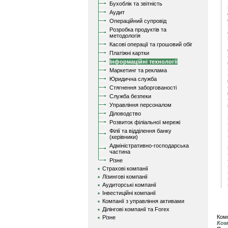
Бухоблік та звітність
Аудит
Операційний супровід
Розробка продуктів та
методологія
Касові операції та грошовий обіг
Платіжні картки
Інформаційні технології
Маркетинг та реклама
Юридична служба
Стягнення заборгованості
Служба безпеки
Управління персоналом
Діловодство
Розвиток філіальної мережі
Філії та відділення банку
(керівники)
Адміністративно-господарська
частина
Різне
Страхові компанії
Лізингові компанії
Аудиторські компанії
Інвестиційні компанії
Компанії з управління активами
Ділінгові компанії та Forex
Комп
Різне
Ком