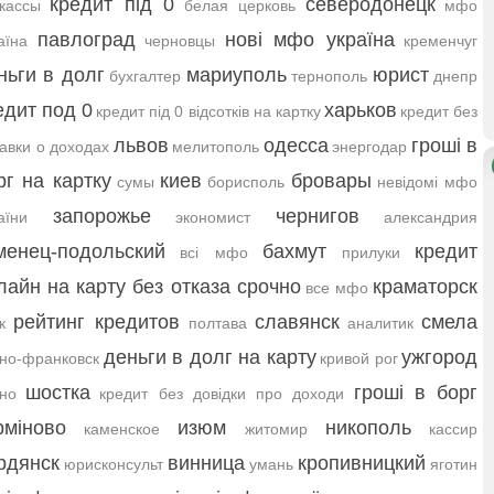
кредит під 0
северодонецк
кассы
белая церковь
мфо
павлоград
нові мфо україна
аїна
черновцы
кременчуг
ньги в долг
мариуполь
юрист
бухгалтер
тернополь
днепр
едит под 0
харьков
кредит під 0 відсотків на картку
кредит без
львов
одесса
гроші в
авки о доходах
мелитополь
энергодар
рг на картку
киев
бровары
сумы
борисполь
невідомі мфо
запорожье
чернигов
аїни
экономист
александрия
менец-подольский
бахмут
кредит
всі мфо
прилуки
лайн на карту без отказа срочно
краматорск
все мфо
рейтинг кредитов
славянск
смела
к
полтава
аналитик
деньги в долг на карту
ужгород
но-франковск
кривой рог
шостка
гроші в борг
но
кредит без довідки про доходи
рміново
изюм
никополь
каменское
житомир
кассир
рдянск
винница
кропивницкий
юрисконсульт
умань
яготин