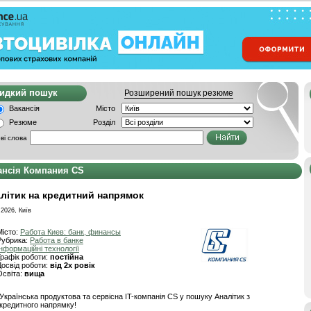
видкий пошук
Розширений пошук резюме
Вакансія
Місто
Резюме
Розділ
ві слова
ансія Компания CS
літик на кредитний напрямок
.2026, Київ
Місто:
Работа Киев: банк, финансы
Рубрика:
Работа в банке
Інформаційні технології
Графік роботи:
постійна
Досвід роботи:
від 2х ровік
Освіта:
вища
Українська продуктова та сервісна IT-компанія CS у пошуку Аналітик з
кредитного напрямку!