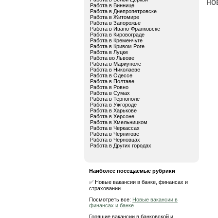
но
Работа в Виннице
Работа в Днепропетровске
Работа в Житомире
Работа в Запорожье
Работа в Ивано-Франковске
Работа в Кировограде
Работа в Кременчуге
Работа в Кривом Роге
Работа в Луцке
Работа во Львове
Работа в Мариуполе
Работа в Николаеве
Работа в Одессе
Работа в Полтаве
Работа в Ровно
Работа в Сумах
Работа в Тернополе
Работа в Ужгороде
Работа в Харькове
Работа в Херсоне
Работа в Хмельницком
Работа в Черкассах
Работа в Чернигове
Работа в Черновцах
Работа в Других городах
Наиболее посещаемые рубрики
✅ Новые вакансии в банке, финансах и
страховании
Посмотреть все:
Новые вакансии в
финансах и банке
Горящие вакансии в банковской и