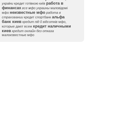
работа в
україни
кредит готівкою київ
финансах
все мфо украины
маловідомі
неизвестные мфо
мфо
работа в
альфа
страховании
кредит спортбанк
банк киев
кредит під 0 відсотків
мфо,
кредит наличными
которые дают всем
киев
кредит онлайн без отказа
малоизвестные мфо