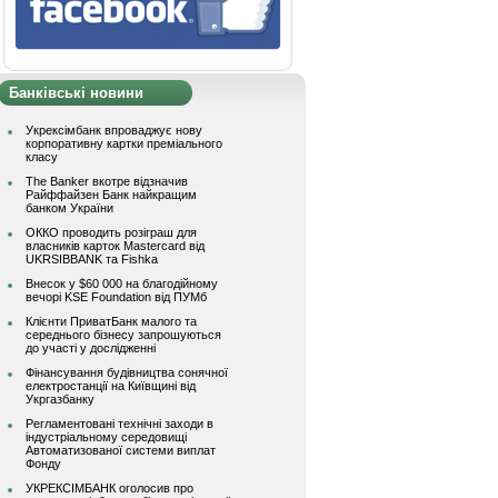
Банківські новини
Укрексімбанк впроваджує нову
корпоративну картки преміального
класу
The Banker вкотре відзначив
Райффайзен Банк найкращим
банком України
ОККО проводить розіграш для
власників карток Mastercard від
UKRSIBBANK та Fishka
Внесок у $60 000 на благодійному
вечорі KSE Foundation від ПУМб
Клієнти ПриватБанк малого та
середнього бізнесу запрошуються
до участі у дослідженні
Фінансування будівництва сонячної
електростанції на Київщині від
Укргазбанку
Регламентовані технічні заходи в
індустріальному середовищі
Автоматизованої системи виплат
Фонду
УКРЕКСІМБАНК оголосив про