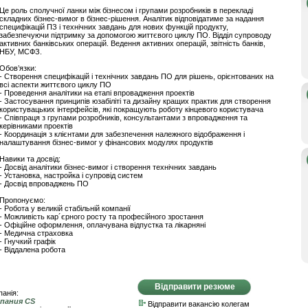
Це роль сполучної ланки між бізнесом і групами розробників в перекладі
складних бізнес-вимог в бізнес-рішення. Аналітик відповідатиме за надання
специфікацій ПЗ і технічних завдань для нових функцій продукту,
забезпечуючи підтримку за допомогою життєвого циклу ПО. Відділ супроводу
активних банківських операцій. Ведення активних операцій, звітність банків,
НБУ, МСФЗ.
Обов’язки:
- Створення специфікацій і технічних завдань ПО для рішень, орієнтованих на
всі аспекти життєвого циклу ПО
- Проведення аналітики на етапі впровадження проектів
- Застосування принципів юзабіліті та дизайну кращих практик для створення
користувацьких інтерфейсів, які покращують роботу кінцевого користувача
- Співпраця з групами розробників, консультантами з впровадження та
керівниками проектів
- Координація з клієнтами для забезпечення належного відображення і
налаштування бізнес-вимог у фінансових модулях продуктів
Навики та досвід:
- Досвід аналітики бізнес-вимог і створення технічних завдань
- Установка, настройка і супровід систем
- Досвід впроваджень ПО
Пропонуємо:
- Робота у великій стабільній компанії
- Можливість кар´єрного росту та професійного зростання
- Офіційне оформлення, оплачувана відпустка та лікарняні
- Медична страховка
- Гнучкий графік
- Віддалена робота
Відправити резюме
анія:
пания CS
Відправити вакансію колегам