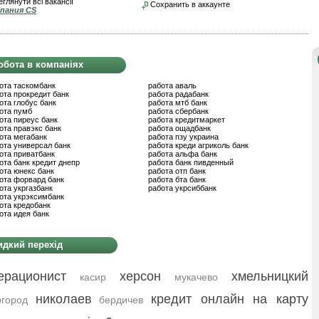
глянути всі вакансії
Сохранить в аккаунте
пания CS
обота в компаніях
ота таскомбанк
работа аваль
ота прокредит банк
работа радабанк
ота глобус банк
работа мтб банк
ота пумб
работа сбербанк
ота пиреус банк
работа кредитмаркет
ота правэкс банк
работа ощадбанк
ота мегабанк
работа пзу украина
ота универсал банк
работа креди агриколь банк
ота приватбанк
работа альфа банк
ота банк кредит днепр
работа банк пивденный
ота юнекс банк
работа отп банк
ота форвард банк
работа бта банк
ота укргазбанк
работа укрсиббанк
ота укрэксимбанк
ота кредобанк
ота идея банк
дкий перехід
ерационист
херсон
хмельницкий
касир
мукачево
николаев
кредит онлайн на карту
город
бердичев