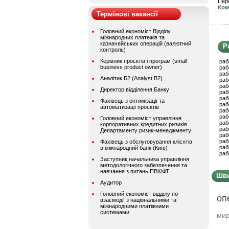
Пере
Ком
Термінові вакансії
Головний економіст Відділу
міжнародних платежів та
казначейських операцій (валютний
Р
контроль)
Керівник проєктів і програм (small
раб
business product owner)
раб
раб
Аналітик Б2 (Analyst B2)
раб
раб
Директор відділення Банку
раб
раб
Фахівець з оптимізації та
раб
автоматизації проєктів
раб
раб
Головний економіст управління
раб
корпоративних кредитних ризиків
раб
Департаменту ризик-менеджменту
раб
раб
Фахівець з обслуговування клієнтів
раб
в міжнародний банк (Київ)
раб
Заступник начальника управління
методологічного забезпечення та
навчання з питань ПВК/ФТ
Шви
Аудитор
Головний економіст відділу по
оп
взаємодії з національними та
міжнародними платіжними
системами
мир