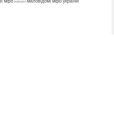
ві мфо
маловідомі мфо україни
измаил