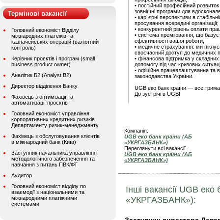
• постійний професійний розвиток
зовнішні програми для вдосконал
Термінові вакансії
• кар´єрні перспективи в стабільні
просування всередині організації;
• конкурентний рівень оплати прац
Головний економіст Відділу
• система преміювання, що базуєт
міжнародних платежів та
ефективності вашої роботи;
казначейських операцій (валютний
• медичне страхування: ми піклу
контроль)
своєчасний доступ до медичних по
Керівник проєктів і програм (small
• фінансова підтримка у складни
business product owner)
допомогу під час кризових ситуац
• офіційне працевлаштування та всі
Аналітик Б2 (Analyst B2)
законодавства України.
Директор відділення Банку
UGB еко банк країни — все трима
До зустрічі в UGB!
Фахівець з оптимізації та
автоматизації проєктів
Головний економіст управління
корпоративних кредитних ризиків
Департаменту ризик-менеджменту
Компанія:
Фахівець з обслуговування клієнтів
UGB еко банк країни (АБ
в міжнародний банк (Київ)
«УКРГАЗБАНК»)
Переглянути всі вакансії
Заступник начальника управління
UGB еко банк країни (АБ
методологічного забезпечення та
«УКРГАЗБАНК»)
навчання з питань ПВК/ФТ
Аудитор
Головний економіст відділу по
Інші вакансії UGB еко 
взаємодії з національними та
міжнародними платіжними
«УКРГАЗБАНК»):
системами