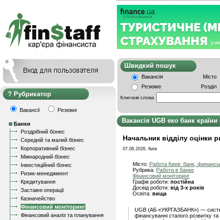
Швидкий пошу
Вакансія
Місто
Резюме
Розділ
Рубрикатор
Ключові слова
Вакансії
Резюме
Вакансія UGB еко банк країни
Банки
Роздрібний бізнес
Начальник відділу оцінки 
Середній та малий бізнес
Корпоративний бізнес
07.08.2026, Київ
Міжнародний бізнес
Місто:
Работа Киев: банк, финанс
Інвестиційний бізнес
Рубрика:
Работа в банке
Ризик-менеджмент
Фінансовий моніторинг
Кредитування
Графік роботи:
постійна
Досвід роботи:
від 3-х років
Заставні операції
Освіта:
вища
Казначейство
Фінансовий моніторинг
UGB (АБ «УКРГАЗБАНК») — систе
Фінансовий аналіз та планування
фінансуванні сталого розвитку та 