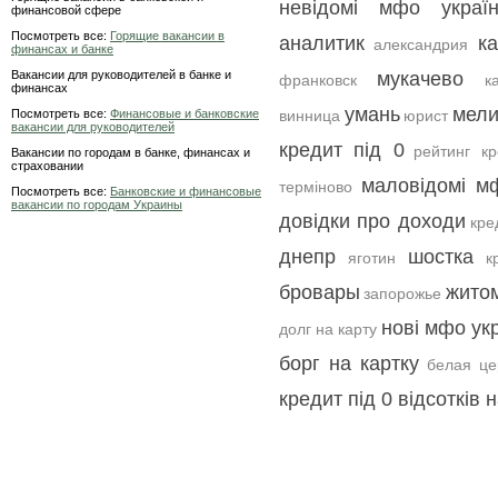
невідомі мфо украї
финансовой сфере
Посмотреть все:
Горящие вакансии в
аналитик
к
александрия
финансах и банке
Вакансии для руководителей в банке и
мукачево
франковск
к
финансах
умань
мели
Посмотреть все:
Финансовые и банковские
винница
юрист
вакансии для руководителей
кредит під 0
рейтинг кр
Вакансии по городам в банке, финансах и
страховании
маловідомі м
терміново
Посмотреть все:
Банковские и финансовые
вакансии по городам Украины
довідки про доходи
кре
днепр
шостка
яготин
к
бровары
жито
запорожье
нові мфо ук
долг на карту
борг на картку
белая це
кредит під 0 відсотків 