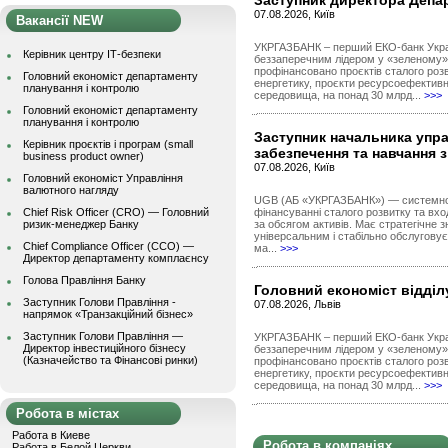
Заступник директора Депа
07.08.2026, Київ
Вакансії NEW
УКРГАЗБАНК – перший ЕКО-банк Украї
Керівник центру ІТ-безпеки
беззаперечним лідером у «зеленому» 
профінансовано проєктів сталого роз
Головний економіст департаменту
енергетику, проєкти ресурсоефективн
планування і контролю
середовища, на понад 30 млрд...
>>>
Головний економіст департаменту
планування і контролю
Заступник начальника упр
Керівник проєктів і програм (small
забезпечення та навчання 
business product owner)
07.08.2026, Київ
Головний економіст Управління
валютного нагляду
UGB (АБ «УКРГАЗБАНК») — системно 
Chief Risk Officer (CRO) — Головний
фінансуванні сталого розвитку та вход
ризик-менеджер Банку
за обсягом активів. Має стратегічне з
універсальним і стабільно обслуговує 
Chief Compliance Officer (CCO) —
ма...
>>>
Директор департаменту комплаєнсу
Голова Правління Банку
Головний економіст відділ
Заступник Голови Правління -
07.08.2026, Львів
напрямок «Транзакційний бізнес»
Заступник Голови Правління —
УКРГАЗБАНК – перший ЕКО-банк Украї
Директор інвестиційного бізнесу
беззаперечним лідером у «зеленому» 
(Казначейство та Фінансові ринки)
профінансовано проєктів сталого роз
енергетику, проєкти ресурсоефективн
середовища, на понад 30 млрд...
>>>
Робота в містах
Работа в Киеве
Робота в компаніях
Работа в Белой Церкви