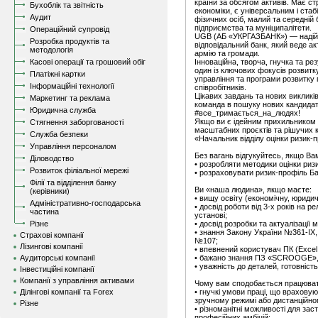
країни за обсягом активів. Має ст
Бухоблік та звітність
економіки, є універсальним і стаб
Аудит
фізичних осіб, малий та середній б
підприємства та муніципалітети.
Операційний супровід
UGB (АБ «УКРГАЗБАНК») — надійн
Розробка продуктів та
відповідальний банк, який веде ак
методологія
армію та громади.
Касові операції та грошовий обіг
Інноваційна, творча, гнучка та р
один із ключових фокусів розвитк
Платіжні картки
управління та програми розвитку
Інформаційні технології
співробітників.
Цікавих завдань та нових викликі
Маркетинг та реклама
команда в пошуку нових кандидат
Юридична служба
#все_тримається_на_людях!
Якщо ви є ідейним прихильником 
Стягнення заборгованості
масштабних проєктів та рішучих 
Служба безпеки
«Начальник відділу оцінки ризик-
Управління персоналом
Без вагань відгукуйтесь, якщо Вам
Діловодство
• розробляти методики оцінки риз
Розвиток філіальної мережі
• розраховувати ризик-профіль Ба
Філії та відділення банку
Ви «наша людина», якщо маєте:
(керівники)
• вищу освіту (економічну, юридич
Адміністративно-господарська
• досвід роботи від 3-х років на р
частина
установі;
Різне
• досвід розробки та актуалізації 
• знання Закону України №361-I
Страхові компанії
№107;
Лізингові компанії
• впевнений користувач ПК (Excel,
Аудиторські компанії
• бажано знання ПЗ «SCROOGE»
• уважність до деталей, готовність
Інвестиційні компанії
Компанії з управління активами
Чому вам сподобається працюват
Ділінгові компанії та Forex
• гнучкі умови праці, що врахову
зручному режимі або дистанційно
Різне
• різноманітні можливості для заст
професійних амбіцій;