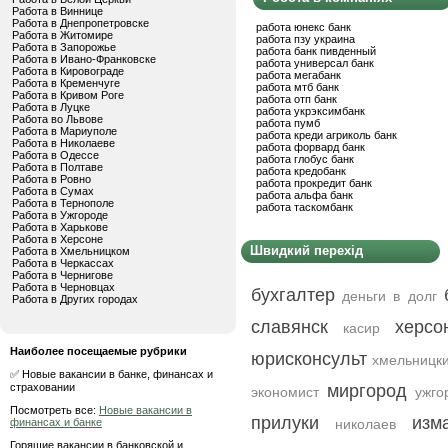
Работа в Виннице
Работа в Днепропетровске
работа юнекс банк
Работа в Житомире
работа пзу украина
Работа в Запорожье
работа банк пивденный
Работа в Ивано-Франковске
работа универсал банк
Работа в Кировограде
работа мегабанк
Работа в Кременчуге
работа мтб банк
Работа в Кривом Роге
работа отп банк
Работа в Луцке
работа укрэксимбанк
Работа во Львове
работа пумб
Работа в Мариуполе
работа креди агриколь банк
Работа в Николаеве
работа форвард банк
Работа в Одессе
работа глобус банк
Работа в Полтаве
работа кредобанк
Работа в Ровно
работа прокредит банк
Работа в Сумах
работа альфа банк
Работа в Тернополе
работа таскомбанк
Работа в Ужгороде
Работа в Харькове
Работа в Херсоне
Швидкий перехід
Работа в Хмельницком
Работа в Черкассах
Работа в Чернигове
Работа в Черновцах
бухгалтер
деньги в долг
Работа в Других городах
славянск
херсо
касир
Наиболее посещаемые рубрики
юрисконсульт
хмельницк
✅ Новые вакансии в банке, финансах и
страховании
миргород
экономист
ужго
Посмотреть все:
Новые вакансии в
прилуки
изм
финансах и банке
николаев
Горящие вакансии в банковской и