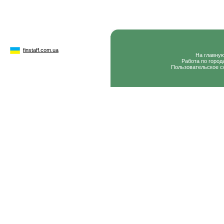
finstaff.com.ua
На главну
Работа по город
Пользовательское с