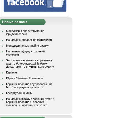
Новые резюме
Менеджер з обслуговування
юридичних осіб
Начальник Управління методології
Менеджер по комплайнс ризику
Начальник відділу / головний
економіст
Заступник начальника управління
аудиту бізнес-підрозділів банку
Департаменту внутрішнього аудиту
Керівник
Юрист / Ризики / Комплаєнс
Керівник проєктів / супроводження
МПС, операційна діяльність
Кредитування МСБ
Начальник вiддiлу / Керівник групи /
Керівник проектів / Головний
фахівець / Головний спеціаліст