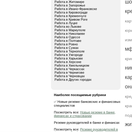
шо
Работа в Житомире
Работа в Запорожье
Работа в Ивано-Франковске
кр
Работа в Кировограде
Работа в Кременчуге
Работа в Кривом Роге
кар
Работа в Луцке
Работа во Львове
юри
Работа в Мариуполе
Работа в Николаеве
Работа в Одессе
изм
Работа в Полтаве
Работа в Ровно
Работа в Сумах
м
Работа в Тернополе
Работа в Ужгороде
кри
Работа в Харькове
Работа в Херсоне
Работа в Хмельницком
ни
Работа в Черкассах
Работа в Чернигове
Работа в Черновцах
ка
Работа в Других городах
он
Наиболее посещаемые рубрики
кр
✅ Новые резюме банковских и финансовых
кра
специалистов
Посмотреть все:
Новые резюме в банке,
под
финансах и страховании
Резюме руководителей в банке и финансах
жи
Посмотреть все:
Резюме руководителей в