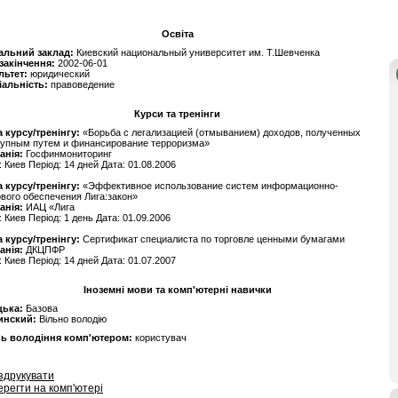
Освіта
альний заклад:
Киевский национальный университет им. Т.Шевченка
 закінчення:
2002-06-01
льтет:
юридический
іальність:
правоведение
Курси та тренінги
 курсу/тренінгу:
«Борьба с легализацией (отмыванием) доходов, полученных
тупным путем и финансирование терроризма»
анія:
Госфинмониторинг
: Киев Період: 14 дней Дата: 01.08.2006
 курсу/тренінгу:
«Эффективное использование систем информационно-
вого обеспечения Лига:закон»
анія:
ИАЦ «Лига
: Киев Період: 1 день Дата: 01.09.2006
 курсу/тренінгу:
Сертификат специалиста по торговле ценными бумагами
анія:
ДКЦПФР
: Киев Період: 14 дней Дата: 01.07.2007
Іноземні мови та комп'ютерні навички
цька:
Базова
инский:
Вільно володію
нь володіння комп'ютером:
користувач
здрукувати
ерегти на комп'ютері