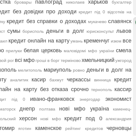
стка
павлоград
харьков
бровары
николаев
бухгалтер
едит без довідки про доходи
кредит під 0 відсотків на
кредит без справки о доходах
славянск
тку
мукачево
сумы
деньги в долг
львов
ст
борисполь
юрисконсульт
кредит онлайн на карту
кременчуг
все
аил
умань
изюм
фо
белая церковь
смела
прилуки
маловідомі мфо україни
всі мфо
хмельницкий
вой рог
гроші в борг терміново
ужгород
кополь
мариуполь
деньги в долг на
мелитополь
ровно
рту
касир
черкассы
кредит
аналитик
бахмут
винница
лайн на карту без отказа срочно
кассир
тернополь
ивано-франковск
экономист
едит під 0
энергодар
днепр
нові мфо україна
маторск
полтава
каменец-
херсон
кредит под 0
ольский
нові мфо
александрия
томир
каменское
черновцы
яготин
рейтинг кредитов