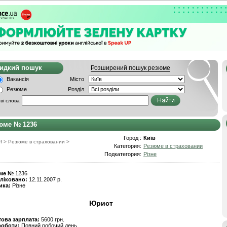
видкий пошук
Розширений пошук резюме
Вакансія
Місто
Резюме
Розділ
ві слова
юме № 1236
Город :
Київ
f
>
Резюме в страховании
>
Категория:
Резюме в страховании
Подкатегория:
Різне
ме №
1236
ліковано:
12.11.2007 р.
ика:
Різне
Юрист
това зарплата:
5600 грн.
роботи:
Повний робочий день