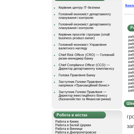
Конт
Керівник центру ІТ-безпеки
Головний економіст департаменту
планування і контролю
Головний економіст департаменту
Р
планування і контролю
Керівник проєктів і програм (small
раб
business product owner)
раб
раб
Головний економіст Управління
раб
валютного нагляду
раб
раб
Chief Risk Officer (CRO) — Головний
раб
ризик-менеджер Банку
раб
Chief Compliance Officer (CCO) —
раб
Директор департаменту комплаєнсу
раб
раб
Голова Правління Банку
раб
раб
Заступник Голови Правління -
раб
напрямок «Транзакційний бізнес»
раб
раб
Заступник Голови Правління —
Директор інвестиційного бізнесу
(Казначейство та Фінансові ринки)
Шви
Робота в містах
гр
Работа в Киеве
Работа в Белой Церкви
за
Работа в Виннице
Работа в Днепропетровске