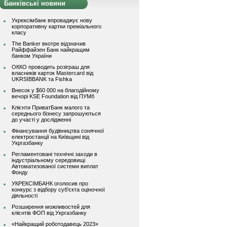
Банківські новини
Укрексімбанк впроваджує нову
корпоративну картки преміального
класу
The Banker вкотре відзначив
Райффайзен Банк найкращим
банком України
ОККО проводить розіграш для
власників карток Mastercard від
UKRSIBBANK та Fishka
Внесок у $60 000 на благодійному
вечорі KSE Foundation від ПУМб
Клієнти ПриватБанк малого та
середнього бізнесу запрошуються
до участі у дослідженні
Фінансування будівництва сонячної
електростанції на Київщині від
Укргазбанку
Регламентовані технічні заходи в
індустріальному середовищі
Автоматизованої системи виплат
Фонду
УКРЕКСІМБАНК оголосив про
конкурс з відбору суб’єкта оціночної
діяльності
Розширення можливостей для
клієнтів ФОП від Укргазбанку
«Найкращий роботодавець 2023»