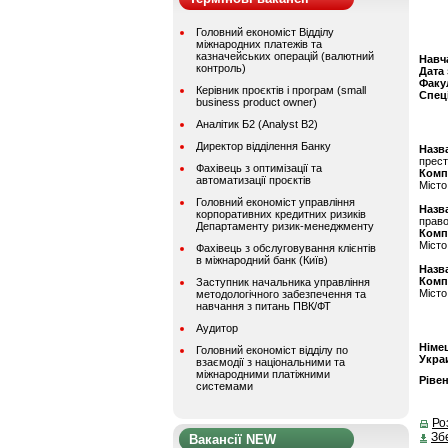
Головний економіст Відділу
міжнародних платежів та
казначейських операцій (валютний
Навч
контроль)
Дата
Факу
Керівник проєктів і програм (small
Спец
business product owner)
Аналітик Б2 (Analyst B2)
Директор відділення Банку
Назва
прес
Фахівець з оптимізації та
Комп
автоматизації проєктів
Місто
Головний економіст управління
Назва
корпоративних кредитних ризиків
право
Департаменту ризик-менеджменту
Комп
Місто
Фахівець з обслуговування клієнтів
в міжнародний банк (Київ)
Назва
Комп
Заступник начальника управління
Місто
методологічного забезпечення та
навчання з питань ПВК/ФТ
Аудитор
Німе
Головний економіст відділу по
Укра
взаємодії з національними та
міжнародними платіжними
Ріве
системами
Ро
Зб
Вакансії NEW