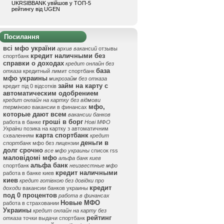
UKRSIBBANK увійшов у ТОП-5
рейтингу від UGEN
Посилання
всі мфо україни
архив вакансий
отзывы
кредит наличными без
спортбанк
справки о доходах
кредит онлайн без
база
отказа
кредитный лимит спортбанк
мфо украины
микрозайм без отказа
займ на карту с
кредит під 0 відсотків
автоматическим одобрением
кредит онлайн на картку без відмови
мфо,
терміново
вакансии в финансах
которые дают всем
вакансии банков
гроші в борг
работа в банке
Нові МФО
України
позика на картку з автоматичним
карта спортбанк
схваленням
кредит
деньги в
спортбанк
мфо без лицензии
долг срочно
все мфо украины
список rss
маловідомі мфо
альфа банк киев
альфа банк
спортбанк
неизвестные мфо
кредит наличными
работа в банке киев
киев
кредит готівкою без довідки про
кредит
доходи
вакансии банков украины
под 0 процентов
работа в финансах
Новые МФО
работа в страховании
Украины
кредит онлайн на карту без
рейтинг
отказа
точки выдачи спортбанк