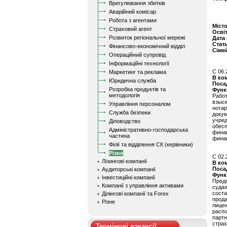
Врегулювання збитків
Аварійний комісар
Робота з агентами
Міст
Страховий агент
Осві
Розвиток регіональної мережі
Дата
Стат
Фінансово-економічний відділ
Сіме
Операційний супровід
Інформаційні технології
C 06.
Маркетинг та реклама
В ко
Юридична служба
Поса
Розробка продуктів та
Функ
методологія
Работ
взыс
Управління персоналом
нота
Служба безпеки
доку
учре
Діловодство
обес
Адміністративно-господарська
финан
частина
финан
Філії та відділення СК (керівники)
Різне
C 02.
Лізингові компанії
В ко
Поса
Аудиторські компанії
Функ
Інвестиційні компанії
Предс
Компанії з управління активами
судах
сост
Ділінгові компанії та Forex
прод
Різне
лице
расп
парт
страх
Термінові вакансії