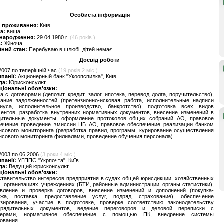
Особиста інформація
о проживання:
Київ
та:
вища
 народження:
29.04.1980 г.
(46 років )
ь:
Жіноча
йний стан:
Перебуваю в шлюбі, дітей немає
Досвід роботи
2007 по теперішній час
(19 років 2 міс.)
мпанії:
Акционерный банк "Укоопспилка", Київ
да:
Юрисконсульт
ціональні обов'язки:
а с договорами (депозит, кредит, залог, ипотека, перевод долга, поручительство),
кание задолженностей (претензионно-исковая работа, исполнительные надписи
риуса, исполнительное производство, банкротство), подготовка всех видов
ментов, разработка внутренних нормативных документов, внесение изменений в
дительные документы, оформление протоколов общих собраний АО, правовое
печение проведение эмиссии ЦБ АО, правовое обеспечение реализации банком
сового мониторинга (разработка правил, программ, курирование осуществления
сового мониторинга филиалами, проведение обучения персонала).
2003 по 06.2006
(3 роки 4 міс.)
мпанії:
УГППС "Укрпочта", Київ
да:
Ведущий юрисконсульт
ціональні обов'язки:
тавительство интересов предприятия в судах общей юрисдикции, хозяйственных
, организациях, учреждениях (БТИ, районные администрации, органы статистики),
авление и проверка договоров, внесение изменений и дополнений (покупка-
ажа, поставка, предоставление услуг, подряд, страхование), обеспечение
нзирования, участие в подготовке, проверке соответствию законодательству
орядительных документов, ведение переговоров и деловой переписки с
нерами, нормативное обеспечение с помощью ПК, внедрение системы
ования.