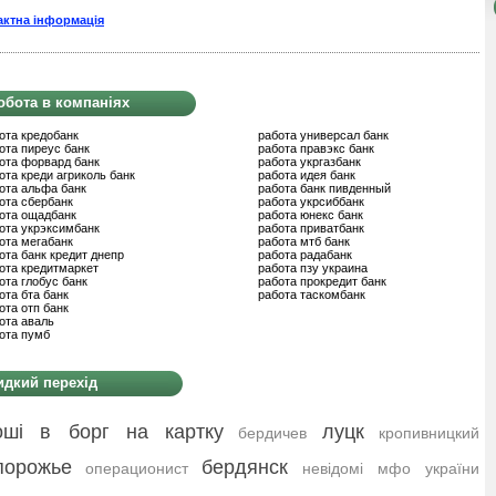
актна інформація
обота в компаніях
ота кредобанк
работа универсал банк
ота пиреус банк
работа правэкс банк
ота форвард банк
работа укргазбанк
ота креди агриколь банк
работа идея банк
ота альфа банк
работа банк пивденный
ота сбербанк
работа укрсиббанк
ота ощадбанк
работа юнекс банк
ота укрэксимбанк
работа приватбанк
ота мегабанк
работа мтб банк
ота банк кредит днепр
работа радабанк
ота кредитмаркет
работа пзу украина
ота глобус банк
работа прокредит банк
ота бта банк
работа таскомбанк
ота отп банк
ота аваль
ота пумб
дкий перехід
оші в борг на картку
луцк
бердичев
кропивницкий
порожье
бердянск
операционист
невідомі мфо україни