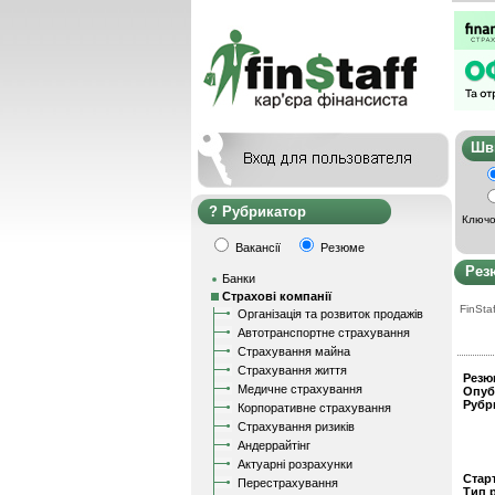
Ш
Рубрикатор
Ключо
Вакансії
Резюме
Рез
Банки
Страхові компанії
FinStaf
Організація та розвиток продажів
Автотранспортне страхування
Страхування майна
Страхування життя
Резю
Медичне страхування
Опуб
Рубр
Корпоративне страхування
Страхування ризиків
Андеррайтінг
Актуарні розрахунки
Стар
Перестрахування
Тип 