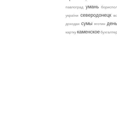
умань
павлоград
бориспо
северодонецк
україни
в
сумы
день
доходах
яготин
каменское
картку
бухгалте