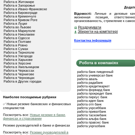
Работа в Житомире
Работа в Запорожье
Додат
Работа в Ивано-Франковске
Работа в Кировограде
Відомості:
Личные и деловые качес
Работа в Кременчуге
жизненная позиция, ответственн
Работа в Кривом Роге
организованность, стремление к само
Работа в Луцке
Работа во Львове
Роздрукувати
Работа в Мариуполе
Зберегти на комп'ютері
Работа в Николаеве
Работа в Одессе
Контактна інформація
Работа в Полтаве
Работа в Ровно
Работа в Сумах
Работа в Тернополе
Работа в Ужгороде
Работа в Харькове
Робота в компаніях
Работа в Херсоне
Работа в Хмельницком
Работа в Черкассах
работа банк пивденный
Работа в Чернигове
работа универсал банк
Работа в Черновцах
работа аваль
Работа в Других городах
работа радабанк
работа кредитмаркет
работа форвард банк
работа прокредит банк
Наиболее посещаемые рубрики
работа пиреус банк
работа идея банк
✅ Новые резюме банковских и финансовых
работа отп банк
специалистов
работа укрсиббанк
работа приватбанк
Посмотреть все:
Новые резюме в банке,
работа таскомбанк
финансах и страховании
работа альфа банк
работа правэкс банк
Резюме руководителей в банке и финансах
работа укргазбанк
Посмотреть все:
Резюме руководителей в