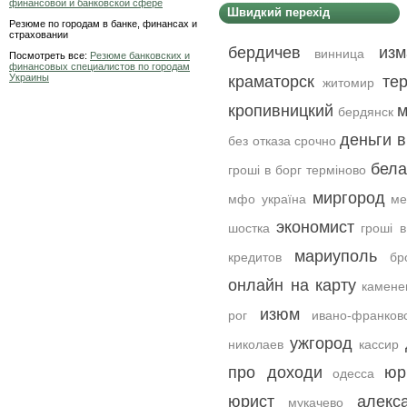
финансовой и банковской сфере
Швидкий перехід
Резюме по городам в банке, финансах и
страховании
бердичев
изм
винница
Посмотреть все:
Резюме банковских и
финансовых специалистов по городам
Украины
краматорск
те
житомир
кропивницкий
м
бердянск
деньги в
без отказа срочно
бела
гроші в борг терміново
миргород
мфо україна
ме
экономист
шостка
гроші в
мариуполь
кредитов
бр
онлайн на карту
камене
изюм
рог
ивано-франков
ужгород
николаев
кассир
про доходи
юр
одесса
юрист
алекс
мукачево