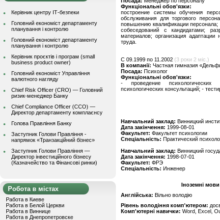
Посада:
Менеджер по персоналу
Функціональні обов'язки:
Керівник центру ІТ-безпеки
построение системы обучения перс
обслуживания для торгового персона
Головний економіст департаменту
повышению квалификации персонала; 
планування і контролю
собеседований с кандидатами; ра
материалов; организация адаптации 
Головний економіст департаменту
труда.
планування і контролю
Керівник проєктів і програм (small
C 09.1999 по 11.2002
(3 роки 2 міс.)
business product owner)
В компанії:
Частная гимназия «Дельфи
Посада:
Психолог
Головний економіст Управління
Функціональні обов'язки:
валютного нагляду
- проведение психологических 
психологических консультаций; - тести
Chief Risk Officer (CRO) — Головний
ризик-менеджер Банку
Chief Compliance Officer (CCO) —
Директор департаменту комплаєнсу
Навчальний заклад:
Винницкий инсти
Голова Правління Банку
Дата закінчення:
1999-08-01
Факультет:
Факультет психологии
Заступник Голови Правління -
Спеціальність:
Практический психоло
напрямок «Транзакційний бізнес»
Заступник Голови Правління —
Навчальний заклад:
Винницкий госуд
Директор інвестиційного бізнесу
Дата закінчення:
1998-07-01
(Казначейство та Фінансові ринки)
Факультет:
ФРЭ
Спеціальність:
Инженер
Іноземні мови
Робота в містах
Англійська:
Вільно володію
Работа в Киеве
Работа в Белой Церкви
Рівень володіння комп'ютером:
дос
Работа в Виннице
Комп'ютерні навички:
Word, Excel, Out
Работа в Днепропетровске