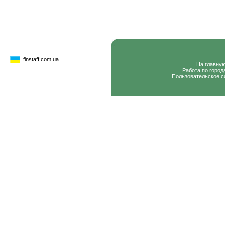
finstaff.com.ua
На главну
Работа по город
Пользовательское с