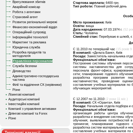
Врегулювання збитків
Стартова зарплата:
6400 грн.
Тип роботи:
Повний робочий день
Аварійний комісар
Робота з агентами
Особи
Страховий агент
Розвиток регіональної мережі
Місто проживання:
Київ
Освіта:
вища
Фінансово-економічний відділ
Дата народження:
07.03.1974 г.
(52 ро
Операційний супровід
Стать:
Чоловіча
Сімейний стан:
Перебуваю в шлюбі, є 
Інформаційні технології
Маркетинг та реклама
До
Юридична служба
C 11.2010 по теперішній час
(15 років 9 
Розробка продуктів та
В компанії:
«Дельта Банк», Київ
методологія
Посада:
Заместитель начальника отде
Функціональні обов'язки:
Управління персоналом
Построение системы обучения персон
Служба безпеки
системы наставничества для сотру
персонала фронт-офиса; курирование
Діловодство
сети; планирование годового обучени
Адміністративно-господарська
разработка программ развития пе
частина
наставничества; проведение оценк
Філії та відділення СК (керівники)
составление учебных материалов по б
обучающих мероприятий.
Різне
Лізингові компанії
C 12.2007 по 11.2010
(2 роки 11 міс.)
Аудиторські компанії
В компанії:
СК «Оранта», Київ
Інвестиційні компанії
Посада:
Начальник отдела подбора и 
Компанії з управління активами
Функціональні обов'язки:
организация работы центра обучени
Ділінгові компанії та Forex
разработка и внедрение системы обуч
Різне
обучения; выявление потребностей в
тренингов; планирование годового 
разработка систем материальной и не
составление учебных материалов по 
Термінові вакансії