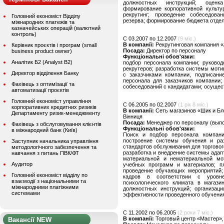
должностных инструкций; оценк
формирование корпоративной культур
рекрутинг; проведение собеседова
Головний економіст Відділу
резерва; формирование бюджета отдел
міжнародних платежів та
казначейських операцій (валютний
контроль)
C 03.2007 по 12.2007
(9 міс.)
В компанії:
Рекрутинговая компания «
Керівник проєктів і програм (small
Посада:
Директор по персоналу
business product owner)
Функціональні обов'язки:
Аналітик Б2 (Analyst B2)
подбор персонала компании; руковод
рекрутеров; разработка системы моти
Директор відділення Банку
с заказчиками компании, подписание
персонала для заказчиков компании;
Фахівець з оптимізації та
собеседований с кандидатами; осущес
автоматизації проєктів
Головний економіст управління
C 06.2005 по 02.2007
(1 рік 8 міс.)
корпоративних кредитних ризиків
В компанії:
Сеть магазинов «Шик и Бл
Департаменту ризик-менеджменту
Вінниця
Посада:
Менеджер по персоналу (выпо
Фахівець з обслуговування клієнтів
Функціональні обов'язки:
в міжнародний банк (Київ)
Поиск и подбор персонала компани
построение системы обучения и ра
Заступник начальника управління
стандартов обслуживания для торговог
методологічного забезпечення та
разработка и внедрение системы адап
навчання з питань ПВК/ФТ
материальной и нематериальной мот
Аудитор
учебных программ и материалов; пл
проведение обучающих мероприятий; 
Головний економіст відділу по
кадров в соответствии с уровне
взаємодії з національними та
психологического климата в магазин
міжнародними платіжними
должностных инструкций; организаци
системами
эффективности проведенного обучени
C 11.2002 по 06.2005
(2 роки 7 міс.)
В компанії:
Торговый центр «Мастер»,
Вакансії NEW