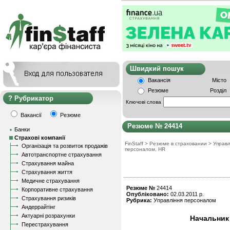
Швидкий пошу
Вакансія
Місто
Резюме
Розділ
Рубрикатор
Ключові слова
Вакансії
Резюме
Резюме № 24414
Банки
Страхові компанії
FinStaff
>
Резюме в страховании
>
Управ
Організація та розвиток продажів
персоналом, HR
Автотранспортне страхування
Страхування майна
Страхування життя
Медичне страхування
Резюме №
24414
Корпоративне страхування
Опубліковано:
02.03.2011 р.
Страхування ризиків
Рубрика:
Управління персоналом
Андеррайтінг
Актуарні розрахунки
Начальник
Перестрахування