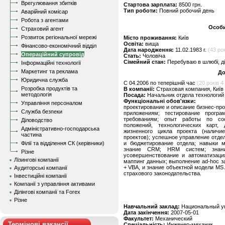
Врегулювання збитків
Стартова зарплата:
8500 грн.
Тип роботи:
Повний робочий день
Аварійний комісар
Робота з агентами
Особи
Страховий агент
Розвиток регіональної мережі
Місто проживання:
Київ
Освіта:
вища
Фінансово-економічний відділ
Дата народження:
11.02.1983 г.
(43 ро
Операційний супровід
Стать:
Чоловіча
Сімейний стан:
Перебуваю в шлюбі, д
Інформаційні технології
Маркетинг та реклама
До
Юридична служба
C 04.2006 по теперішній час
(20 років 4 
Розробка продуктів та
В компанії:
Страховая компания, Київ
методологія
Посада:
Начальник отдела технологи
Функціональні обов'язки:
Управління персоналом
проектирование и описание бизнес-пр
Служба безпеки
приложениям; тестирование програ
требованиям; опыт работы по сос
Діловодство
положений, технологических карт, 
Адміністративно-господарська
жизненного цикла проекта (налич
частина
проектов); успешное управление отде
Філії та відділення СК (керівники)
и бюджетирование отдела; навыки м
знание CRM; HRM систем; знани
Різне
усовершенствование и автоматизаци
Лізингові компанії
маппинг данных; выполнение ad-hoc з
+ VBA, и знание объектной модели MS 
Аудиторські компанії
страхового законодательства.
Інвестиційні компанії
Компанії з управління активами
Ділінгові компанії та Forex
Різне
Навчальний заклад:
Национальный ун
Дата закінчення:
2007-05-01
Факультет:
Механический
Термінові вакансії
Спеціальність:
Инженер-механик