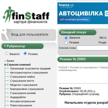
Швидкий пошу
Вакансія
Місто
Резюме
Розділ
Рубрикатор
Ключові слова
Вакансії
Резюме
Резюме № 25993
Банки
Страхові компанії
FinStaff
>
Резюме в страховании
>
Опера
Організація та розвиток продажів
сопровождение
Автотранспортне страхування
Страхування майна
Страхування життя
Медичне страхування
Резюме №
25993
Корпоративне страхування
Опубліковано:
05.06.2011 р.
Страхування ризиків
Рубрика:
Операційний супровід
Андеррайтінг
Актуарні розрахунки
Начальник отдела разра
Перестрахування