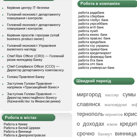
Робота в компаніях
Керівник центру ІТ-безпеки
работа радабанк
Головний економіст департаменту
работа сбербанк
планування і контролю
работа глобус банк
работа укрсиббанк
Головний економіст департаменту
работа мтб банк
планування і контролю
работа пумб
работа юнекс банк
Керівник проєктів і програм (small
работа правэкс банк
business product owner)
работа кредобанк
Головний економіст Управління
работа пзу украина
валютного нагляду
работа приватбанк
работа кредитмаркет
Chief Risk Officer (CRO) — Головний
работа форвард банк
ризик-менеджер Банку
работа бта банк
работа отп банк
Chief Compliance Officer (CCO) —
работа универсал банк
Директор департаменту комплаєнсу
Голова Правління Банку
Швидкий перехід
Заступник Голови Правління -
напрямок «Транзакційний бізнес»
миргород
сумы
Заступник Голови Правління —
кассир
Директор інвестиційного бізнесу
(Казначейство та Фінансові ринки)
славянск
маловідомі м
тернополь
юрис
чернигов
Робота в містах
о доходах
креди
изюм
Работа в Киеве
Работа в Белой Церкви
Работа в Виннице
срочно
винница
бахмут
Работа в Днепропетровске