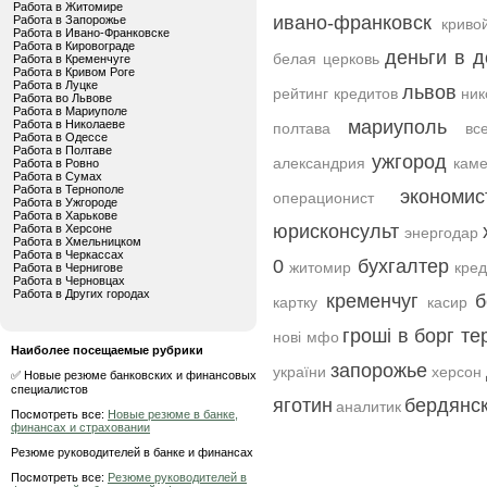
Работа в Житомире
ивано-франковск
Работа в Запорожье
криво
Работа в Ивано-Франковске
Работа в Кировограде
деньги в д
белая церковь
Работа в Кременчуге
Работа в Кривом Роге
Работа в Луцке
львов
рейтинг кредитов
ник
Работа во Львове
Работа в Мариуполе
мариуполь
Работа в Николаеве
полтава
вс
Работа в Одессе
Работа в Полтаве
ужгород
александрия
каме
Работа в Ровно
Работа в Сумах
Работа в Тернополе
экономис
операционист
Работа в Ужгороде
Работа в Харькове
юрисконсульт
Работа в Херсоне
энергодар
Работа в Хмельницком
Работа в Черкассах
0
бухгалтер
житомир
кред
Работа в Чернигове
Работа в Черновцах
Работа в Других городах
кременчуг
б
картку
касир
гроші в борг те
нові мфо
Наиболее посещаемые рубрики
запорожье
україни
херсон
✅ Новые резюме банковских и финансовых
специалистов
яготин
бердянс
аналитик
Посмотреть все:
Новые резюме в банке,
финансах и страховании
Резюме руководителей в банке и финансах
Посмотреть все:
Резюме руководителей в