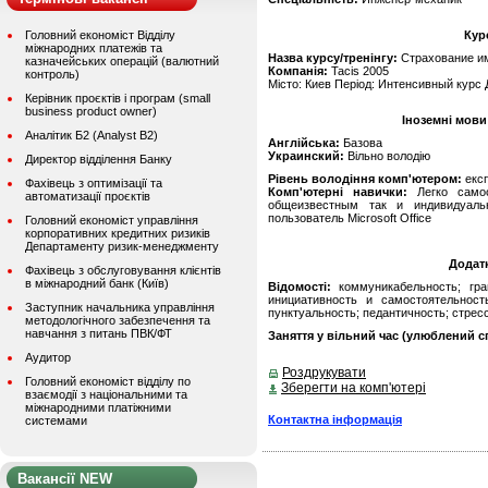
Головний економіст Відділу
Кур
міжнародних платежів та
Назва курсу/тренінгу:
Страхование и
казначейських операцій (валютний
Компанія:
Tacis 2005
контроль)
Місто: Киев Період: Интенсивный курс 
Керівник проєктів і програм (small
business product owner)
Іноземні мови
Аналітик Б2 (Analyst B2)
Англійська:
Базова
Украинский:
Вільно володію
Директор відділення Банку
Рівень володіння комп'ютером:
екс
Фахівець з оптимізації та
Комп'ютерні навички:
Легко самоо
автоматизації проєктів
общеизвестным так и индивидуаль
пользователь Microsoft Office
Головний економіст управління
корпоративних кредитних ризиків
Департаменту ризик-менеджменту
Додат
Фахівець з обслуговування клієнтів
в міжнародний банк (Київ)
Відомості:
коммуникабельность; гра
инициативность и самостоятельность
Заступник начальника управління
пунктуальность; педантичность; стресс
методологічного забезпечення та
навчання з питань ПВК/ФТ
Заняття у вільний час (улюблений сп
Аудитор
Роздрукувати
Головний економіст відділу по
Зберегти на комп'ютері
взаємодії з національними та
міжнародними платіжними
Контактна інформація
системами
Вакансії NEW