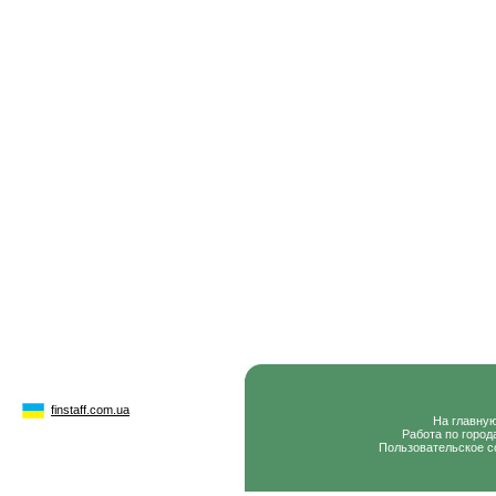
finstaff.com.ua
На главну
Работа по город
Пользовательское с