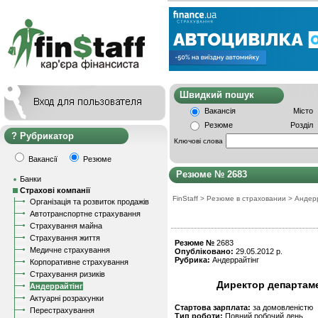
Швидкий пошу
Вакансія
Місто
Резюме
Розділ
Рубрикатор
Ключові слова
Вакансії
Резюме
Резюме № 2683
Банки
Страхові компанії
FinStaff
>
Резюме в страховании
>
Андер
Організація та розвиток продажів
Автотранспортне страхування
Страхування майна
Страхування життя
Резюме №
2683
Медичне страхування
Опубліковано:
29.05.2012 р.
Рубрика:
Андеррайтінг
Корпоративне страхування
Страхування ризиків
Директор департаме
Андеррайтінг
Актуарні розрахунки
Стартова зарплата:
за домовленістю
Перестрахування
Тип роботи:
Повний робочий день