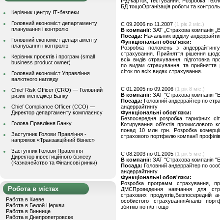
ІРД-карток, тестування. Розробка тех
БД тощоОрганізація роботи та контроль
Керівник центру ІТ-безпеки
Головний економіст департаменту
C 09.2006 по 11.2007
(1 рік 2 міс.)
планування і контролю
В компанії:
ЗАТ „Страхова компанія „Е
Посада:
Начальник відділу андеррайти
Головний економіст департаменту
Функціональні обов'язки:
планування і контролю
Розробка положень з андеррайтингу
страхування. Прийняття рішення щодо
Керівник проєктів і програм (small
всіх видів страхування, підготовка пр
business product owner)
по видам страхування, та прийняття 
сіток по всіх видах страхування.
Головний економіст Управління
валютного нагляду
C 01.2005 по 09.2006
(1 рік 8 міс.)
Chief Risk Officer (CRO) — Головний
В компанії:
ЗАТ "Страхова компанія "Е
ризик-менеджер Банку
Посада:
Головний андеррайтер по стра
Chief Compliance Officer (CCO) —
андеррайтингу
Директор департаменту комплаєнсу
Функціональні обов'язки:
Безпосередня розробка тарифних сіт
Голова Правління Банку
Котирування об’єктів промислового к
понад 10 млн грн. Розробка комерцій
Заступник Голови Правління -
страхового портфелю компанії профілі
напрямок «Транзакційний бізнес»
Заступник Голови Правління —
C 08.2003 по 01.2005
(1 рік 5 міс.)
Директор інвестиційного бізнесу
В компанії:
ЗАТ "Страхова компанія "Е
(Казначейство та Фінансові ринки)
Посада:
Головний андеррайтер по особ
андеррайтингу
Функціональні обов'язки:
Розробка программ страхування, пре
Робота в містах
ДМСПроведення навчання для стру
страхових продуктів,Безпосередній 
Работа в Киеве
особистого страхуванняАналіз порт
Работа в Белой Церкви
збитків по н/в тощо
Работа в Виннице
Работа в Днепропетровске