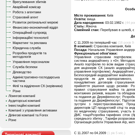
Врегулювання збитків
Аварійний комісар
Особи
Робота з агентами
Місто проживання:
Київ
Страховий агент
Освіта:
вища
Розвиток регіональної мережі
Дата народження:
03.02.1982 г.
(44 ро
Стать:
Жіноча
Фінансово-економічний відділ
Сімейний стан:
Перебуваю в шлюбі, є 
Операційний супровід
До
Інформаційні технології
C 11.2009 по теперішній час
(16 років 9 
Маркетинг та реклама
В компанії:
Страхова компанія, Київ
Юридична служба
Посада:
Начальник Управління андерр
Розробка продуктів та
Функціональні обов'язки:
методологія
Управління страховим портфелем. О
система андерайтингу з «0»; Методолог
Управління персоналом
Аналіз портфелю по всім видам страх
Служба безпеки
для акціонерів СК (аналіз андеррайтер
управління портфелем). Андеррайтинг д
Діловодство
Безпосередній андеррайтинг майнових р
Адміністративно-господарська
продуктів як для корпоративного, 
частина
понадлімітних договорів страхування
Філії та відділення СК (керівники)
прийняття рішення щодо ризиків- Ро
правил страхування майна та допов
Різне
монтажних ризиків, машин та обладна
Лізингові компанії
та подання до Держфінпослуг; Розробк
та подання до Держфінпослуг; Підготов
Аудиторські компанії
зустрічі з перестраховиками; Про
Інвестиційні компанії
директорів ЦП продуктовій сітці та ан
Компанії з управління активами
по медичному страхуванню, участь в 
ДМС тощоРозробка тарифних сіток (бру
Ділінгові компанії та Forex
середнього збитку ; Тарифи розрахован
Різне
Організація роботи Управління А/р, мет
C 11.2007 по 04.2009
(1 рік 5 міс.)
Термінові вакансії