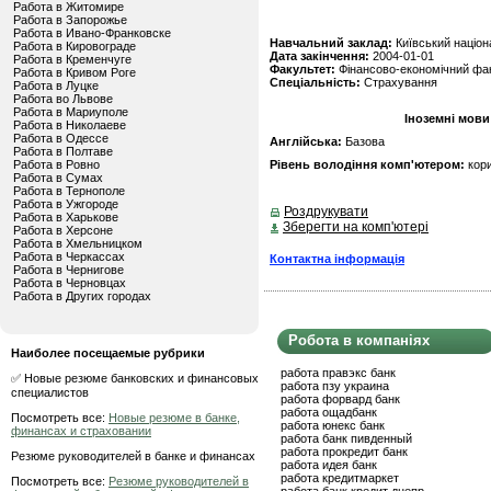
Работа в Житомире
Работа в Запорожье
Работа в Ивано-Франковске
Навчальний заклад:
Київський націон
Работа в Кировограде
Дата закінчення:
2004-01-01
Работа в Кременчуге
Факультет:
Фінансово-економічний фак
Работа в Кривом Роге
Спеціальність:
Страхування
Работа в Луцке
Работа во Львове
Работа в Мариуполе
Іноземні мови
Работа в Николаеве
Работа в Одессе
Англійська:
Базова
Работа в Полтаве
Работа в Ровно
Рівень володіння комп'ютером:
кор
Работа в Сумах
Работа в Тернополе
Работа в Ужгороде
Роздрукувати
Работа в Харькове
Зберегти на комп'ютері
Работа в Херсоне
Работа в Хмельницком
Работа в Черкассах
Контактна інформація
Работа в Чернигове
Работа в Черновцах
Работа в Других городах
Робота в компаніях
Наиболее посещаемые рубрики
работа правэкс банк
✅ Новые резюме банковских и финансовых
работа пзу украина
специалистов
работа форвард банк
работа ощадбанк
Посмотреть все:
Новые резюме в банке,
работа юнекс банк
финансах и страховании
работа банк пивденный
работа прокредит банк
Резюме руководителей в банке и финансах
работа идея банк
работа кредитмаркет
Посмотреть все:
Резюме руководителей в