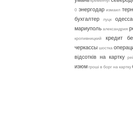
умань
северод
кременчуг
энергодар
тер
0
измаил
бухгалтер
одесса
луцк
мариуполь
р
александрия
кредит б
кропивницкий
черкассы
операц
шостка
відсотків на картку
ре
изюм
гроші в борг на картку