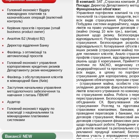
В компанії:
ЗАТ „Страхова компанія „Е
Посада:
Директор Департаменту метод
Функціональні обов'язки:
Головний економіст Відділу
Управління портфелем компанії та ст
міжнародних платежів та
технологій та страхових продуктів, інс
казначейських операцій (валютний
всіх видів страхування. Розробка п
контроль)
Побудова системи андерайтингу, над
лімітів на право укладання договорів 
Керівник проєктів і програм (small
(майно (понад 10 млн грн.), вантажі,
business product owner)
рішення щодо ризику. Безпосеред
Аналітик Б2 (Analyst B2)
відповідальності. Розробка тарифних с
страхування. Безпосередня розроб
Директор відділення Банку
відповідальності. Котирування об’єкті
інших ризиків (страхування майна) по
Фахівець з оптимізації та
для «великих» клієнтів; Аналіз страхо
автоматизації проєктів
профілів страхування, відслідковуванн
рішень щодо її корегування, Прийнятт
Головний економіст управління
політики по КАСКО, медичному стра
корпоративних кредитних ризиків
(андеррайтерської та прогнозної поточ
Департаменту ризик-менеджменту
всіх видах, в цілому по портфел
страхуванню для корпоративну, розро
Фахівець з обслуговування клієнтів
укладанню облігаторних програм страху
в міжнародний банк (Київ)
- (страхування майна, особисте ст
укладанню договорів факультативного
Заступник начальника управління
лімітів власного утримання по кожному
методологічного забезпечення та
по страхуванню майна. Робота з пере
навчання з питань ПВК/ФТ
перестрахування. Безпосередня участь
Аудитор
об’єднаннях СК. Врегулювання зб
страхуванню• Розгляд та підготовк
Головний економіст відділу по
страховими компаніями, банками, 
взаємодії з національними та
проведенні переговорів з банками, п
міжнародними платіжними
договорів страхування; Фінансовий ан
системами
договорів страхування фінансових ризи
щодо подальшої роботи; Проведення учб
для агентів компанії та регіональних ст
рекламної продукції компанії; Безп
Активна участь у впровадженні програ
Вакансії NEW