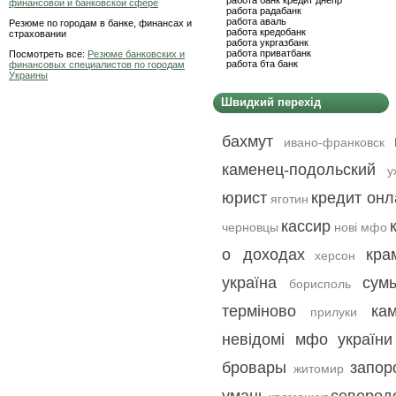
работа банк кредит днепр
финансовой и банковской сфере
работа радабанк
работа аваль
Резюме по городам в банке, финансах и
работа кредобанк
страховании
работа укргазбанк
работа приватбанк
Посмотреть все:
Резюме банковских и
работа бта банк
финансовых специалистов по городам
Украины
Швидкий перехід
бахмут
ивано-франковск
каменец-подольский
у
юрист
кредит онл
яготин
кассир
черновцы
нові мфо
о доходах
кра
херсон
україна
сум
борисполь
терміново
ка
прилуки
невідомі мфо україни
бровары
запор
житомир