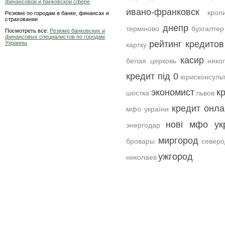
финансовой и банковской сфере
ивано-франковск
кроп
Резюме по городам в банке, финансах и
страховании
днепр
терміново
бухгалтер
Посмотреть все:
Резюме банковских и
финансовых специалистов по городам
рейтинг кредитов
Украины
картку
касир
белая церковь
нико
кредит під 0
юрисконсуль
экономист
к
шостка
львов
кредит онла
мфо україни
нові мфо ук
энергодар
миргород
бровары
северо
ужгород
николаев