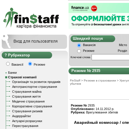
Швидкий пошу
Вакансія
Місто
Резюме
Розділ
Рубрикатор
Ключові слова
Вакансії
Резюме
Резюме № 2935
Банки
Страхові компанії
FinStaff
>
Резюме в страховании
>
Урегу
Організація та розвиток продажів
убытков
Автотранспортне страхування
Страхування майна
Страхування життя
Медичне страхування
Резюме №
2935
Корпоративне страхування
Опубліковано:
14.11.2012 р.
Страхування ризиків
Рубрика:
Врегулювання збитків
Андеррайтінг
Актуарні розрахунки
Аварийный комиссар / сп
Перестрахування