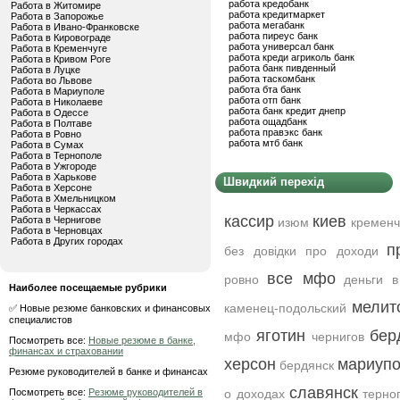
работа кредобанк
Работа в Житомире
работа кредитмаркет
Работа в Запорожье
работа мегабанк
Работа в Ивано-Франковске
работа пиреус банк
Работа в Кировограде
работа универсал банк
Работа в Кременчуге
работа креди агриколь банк
Работа в Кривом Роге
работа банк пивденный
Работа в Луцке
работа таскомбанк
Работа во Львове
работа бта банк
Работа в Мариуполе
работа отп банк
Работа в Николаеве
работа банк кредит днепр
Работа в Одессе
работа ощадбанк
Работа в Полтаве
работа правэкс банк
Работа в Ровно
работа мтб банк
Работа в Сумах
Работа в Тернополе
Работа в Ужгороде
Работа в Харькове
Швидкий перехід
Работа в Херсоне
Работа в Хмельницком
Работа в Черкассах
кассир
киев
Работа в Чернигове
изюм
кременч
Работа в Черновцах
Работа в Других городах
п
без довідки про доходи
все мфо
ровно
деньги в
Наиболее посещаемые рубрики
мелит
каменец-подольский
✅ Новые резюме банковских и финансовых
специалистов
яготин
бер
мфо
чернигов
Посмотреть все:
Новые резюме в банке,
финансах и страховании
херсон
мариуп
бердянск
Резюме руководителей в банке и финансах
славянск
Посмотреть все:
Резюме руководителей в
о доходах
терно