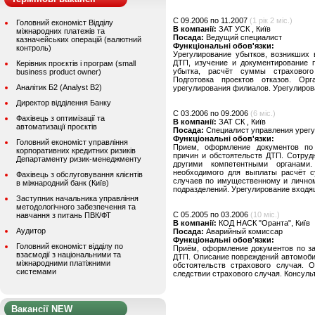
C 09.2006 по 11.2007
(1 рік 2 міс.)
Головний економіст Відділу
В компанії:
ЗАТ УСК , Київ
міжнародних платежів та
Посада:
Ведущий специалист
казначейських операцій (валютний
Функціональні обов'язки:
контроль)
Урегулирование убытков, возникших 
ДТП, изучение и документирование 
Керівник проєктів і програм (small
убытка, расчёт суммы страхового
business product owner)
Подготовка проектов отказов. Орг
Аналітик Б2 (Analyst B2)
урегулирования филиалов. Урегулиров
Директор відділення Банку
C 03.2006 по 09.2006
(6 міс.)
Фахівець з оптимізації та
В компанії:
ЗАТ СК , Київ
автоматизації проєктів
Посада:
Специалист управления урег
Функціональні обов'язки:
Головний економіст управління
Прием, оформление документов по
корпоративних кредитних ризиків
причин и обстоятельств ДТП. Сотруд
Департаменту ризик-менеджменту
другими компетентными органами
необходимого для выплаты расчёт с
Фахівець з обслуговування клієнтів
случаев по имущественному и личном
в міжнародний банк (Київ)
подразделений. Урегулирование входя
Заступник начальника управління
методологічного забезпечення та
C 05.2005 по 03.2006
(10 міс.)
навчання з питань ПВК/ФТ
В компанії:
КОД НАСК "Оранта", Київ
Аудитор
Посада:
Аварийный комиссар
Функціональні обов'язки:
Головний економіст відділу по
Приём, оформление документов по з
взаємодії з національними та
ДТП. Описание повреждений автомоби
міжнародними платіжними
обстоятельств страхового случая. 
системами
следствии страхового случая. Консул
Вакансії NEW