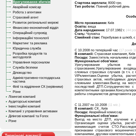
Врегулювання збитків
Стартова зарплата:
8000 грн.
Тип роботи:
Повний робочий день
Аварійний комісар
Робота з агентами
Особи
Страховий агент
Розвиток регіональної мережі
Місто проживання:
Київ
Освіта:
вища
Фінансово-економічний відділ
Дата народження:
17.07.1982 г.
(44 ро
Операційний супровід
Стать:
Чоловіча
Сімейний стан:
Перебуваю в шлюбі, є 
Інформаційні технології
Маркетинг та реклама
До
Юридична служба
C 10.2008 по теперішній час
(17 років 1
Розробка продуктів та
В компанії:
Страховая компания, Київ
методологія
Посада:
Заместитель начальника отде
Функціональні обов'язки:
Управління персоналом
Урегулирование убытков по 
Служба безпеки
страхованию.Урегулирование входяще
сложных страховых случаев (в т.ч. с
Діловодство
VIPклиентами.Оценки убытка, расч
Адміністративно-господарська
страховых актов, необходимых докум
частина
сложными клиентами.Выезд на мест
Філії та відділення СК (керівники)
последствий ДТП.Сотрудничество с
компетентными органами.Консультиро
Різне
работы специалистов департамента ур
Лізингові компанії
Аудиторські компанії
C 11.2007 по 10.2008
(11 міс.)
Інвестиційні компанії
В компанії:
СК , Київ
Компанії з управління активами
Посада:
Аварийный комиссар
Функціональні обов'язки:
Ділінгові компанії та Forex
Выезд на место ДТП, изучение и д
Різне
Организация оценки убытка, расчё
минимизация счетов СТО.Расследо
признаками страхового мошенничес
компаниями, другими компетентными 
Термінові вакансії