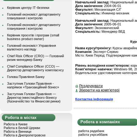
Навчальний заклад:
Национальный аг
Дата закінчення:
2004-06-01
Керівник центру ІТ-безпеки
Факультет:
Механизация С/Г
Спеціальність:
Инжинер механик
Головний економіст департаменту
планування і контролю
Навчальний заклад:
Национальный а
Дата закінчення:
2005-06-01
Головний економіст департаменту
Факультет:
Экономический
планування і контролю
Спеціальність:
Менеджер ВЕД
Керівник проєктів і програм (small
business product owner)
Кур
Головний економіст Управління
Назва курсу/тренінгу:
Курсы аварийн
валютного нагляду
Компанія:
Эксперт-Сервис
Місто: Киев Період: Подтверждение каж
Chief Risk Officer (CRO) — Головний
ризик-менеджер Банку
Рівень володіння комп'ютером:
кор
Chief Compliance Officer (CCO) —
Комп'ютерні навички:
Windows-98, 200
Директор департаменту комплаєнсу
Водительское удостовирение категории
Голова Правління Банку
Заступник Голови Правління -
Роздрукувати
напрямок «Транзакційний бізнес»
Зберегти на комп'ютері
Заступник Голови Правління —
Директор інвестиційного бізнесу
Контактна інформація
(Казначейство та Фінансові ринки)
Робота в містах
Робота в компаніях
Работа в Киеве
Работа в Белой Церкви
работа радабанк
Работа в Виннице
работа укрсиббанк
Работа в Днепропетровске